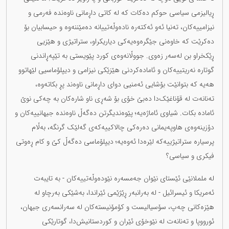
ڕیالیزمی سیاسی حوکم دەکات کە لە کاتی داڕمانی ناوەندە فەرمی و
نیزامییەکان، تەنیا ئەو ئەکتەرە نادەوڵەتییانە دەمێننەوە و حیسابیان بۆ
دەکرێت کە خاوەنی جێگرەوەیەکی دیاریکراو، ستراتیژی و هێزیی
ڕێکخراو بن لەسەر زەوی. جووڵانەوەی کورد پێویستی بە تێپەڕاندنی
گوتارە نەریتییەکان و ئامادەکردنی هێزێکی نیزامی و دیپلۆماسیی لێهاتوو
هەیە کە بتوانێت بۆشایی ئەمنیی دوای داڕمانی ناوەند پڕ بکاتەوە،
تەنانەت لە قۆناغێک‌دا دەبێ خۆی بۆ شەڕی ناو شارەکان بە چەکی نوێ
ئامادە بکات. شیاوی ئاماژەیە؛ پێوەندیگرتن دەگەڵ ناوەندە جیهانییەکان و
دۆزینەوەی هاوپەیمانی دەرەکی چالاکییەکەی گەلێک گرنگە، بەڵام
پرسیارە ستراتیژییەکە لێرەدا ئەوەیە؛ دیپلۆماسی دەگەڵ کێ و کام ڕەوتی
فیکری و سیاسی؟
لە ململانێی ئێستای نێوان جەمسەرە نێودەوڵەتییەکان - بە تایبەت
ئەمریکا و ئیسرائیل - لە بەرانبەر ڕێژێمی ئێراندا، بەشێکی بەرچاو لە
هێزەکانی چەپ، سۆسیالیست و کۆمۆنیستەکان لە سەرانسەری جیهان،
ئورووپا و تەنانەت لە نێوخۆی ئێران و کوردستانیش‌دا، گوتارێکی