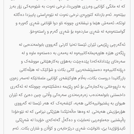
کە لە مانگی کۆتایی وەرزی هاوین‌دا، نرخی نەوت بە شێوەیەکی زۆر بەرز
ببێتەوە. ئەم بازدانە کتوپڕەی نرخی نەوت لە نێوەڕاستی پاییزدا دەگاتە
لوتکە، ئەمەش هێما و نیشانەی چوونە ناو دوا قۆناغی شەڕی گەورە و
گواستنەوەیە لە شەڕی سارده‌وە بۆ شەڕی گەرم و ڕاستەوخۆ.
ئەگەرچی ڕێژیمی ئێران ئێستا تەنیا کارتی گەرووی بابولمەندەبی لە
ڕێگەی هێزە هاوپەیمانەکانییەوە لە یەمەن بە دەستەوە ماوە و لە
سەرەتای پێدادانەکەدا پێدەچێت بەهۆی بەکارهێنانی مووشەک و
دڕۆنەکانییەوە دەستپێشخەریی کاتی بکات و شۆکێک لە هێڵەکانی
بازرگانیدا دروست بکات، بەڵام هاوکێشەی کۆتایی ململانێکە لەسەر زەوی
بە داڕووخانی یەکجارەکی بۆ ئەو ڕێژیمە دەشکێتەوە، چوونکە لە ئەگەری
داخستنی بابولمەندەب زەرەرمەندی سەرەکی وڵاتی چین دەبێ کە ئێران
هیوای بە پشتیوانییەکانی هەیە، کێشەیەک کە هەر ئێستا لە گەرووی
هۆرمۆزیش هەیەتی. لە وەها حاڵەتێکدا هێزێکی نیزامی کە لە نێوخۆدا
پاڵپشتیی جەماوەریی نەمابێت و دەگەڵ گەلەکەی خۆیدا لە شەڕێکی
ئایدۆلۆژیدا بێ، ناتوانێت شەڕی درێژخایەن و کۆڵان و شاران بکات. ئەم