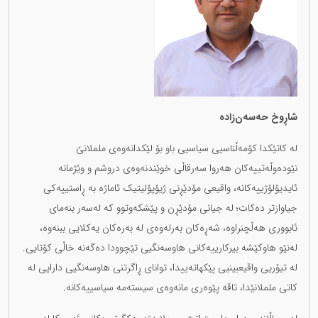
شاڕوخ حەسەن‌زادە
لە کاتێکدا کۆمەڵناسیی سیاسیی باو بۆ لێکدانەوەی ململانێ
نێودەوڵەتییەکان هەروا سەرقاڵی خوێندنەوەی دروشم و وێژمانە
ئایدیۆلۆژییەکانە، واقیعی مۆدێڕنی ژیۆپۆلیتیک ئاماژە بە ڕاستییەکی
جیاوازتر دەکات؛ لە جیانی مۆدێڕن و پێشکەوتوو کە لەسەر بنەمای
ئابووری هەڵچنراوە، شەڕەکان بەرلەوەی لە بەرەکان یەکلایی ببنەوە،
لەنێو هاوکێشە بیرکارییەکانی هاوسەنگیی تێچوودا دەگەنە خاڵی کۆتایی.
لە تیۆریی واقیعبینیی پێکهاتەییدا، توانای ڕاگرتنی هاوسەنگیی دارایی لە
کاتی ململانێدا، تاقە پێوەری مانەوەی سیستەمە سیاسییەکانە.