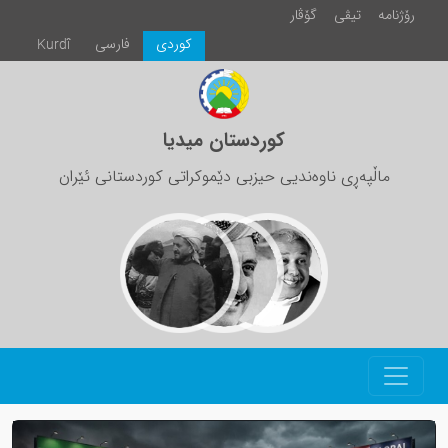
رۆژنامە
تیڤی
گۆڤار
كوردی
فارسی
Kurdî
کوردستان میدیا
ماڵپەڕی ناوەندیی حیزبی دێموکراتی کوردستانی ئێران