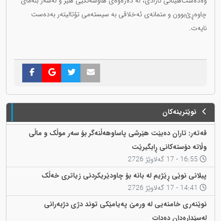
وەدەست‌هێنانی ئازادی، لە دەرەوەی هاوسەنگیی هێز و لەسەر بنەمای
چاوەڕێ‌بوون و متمانەی ئەخلاقی بە سیستەمی تۆتالیتەر بەدەست
نایەت.
نوێترینەکان
قەتەر: تاران دەبێت هێرشی پاساوهەڵنەگر بۆ سەر موڵک و ماڵی
وڵاتە دۆستەکانی ڕابگیرێت
16:55 - 17 گەلاوێژ 2726
پیلانی نوێی ڕێژیم لە بانە بۆ چاودێریکردنی زیاتری خەڵک
14:41 - 17 گەلاوێژ 2726
نوێنەری خامنەیی لە ورمێ پەیامێکی توند دژی دژبەرانی
لەسێدارەدان دەدات