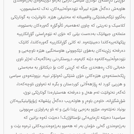
گۆڕینی ئاڕاستەی گوتاری سیاسی ئارایی بەرەو دۆزینەوەی بەرژەوەندی
هاوبەش دەگەڵ هێزە لیبراڵە نێودەوڵەتییەکان، نەک تەسلیمبوون،
بەڵکوو تێگەیشتنێکی واقعبینانە لە مەنتیقی هێزە. ناتوانرێت بە گوتارێکی
کلاسیک و نەریتی کە چاوی لەهەمبەر ئاڵوگۆڕە گەورەکان بەستووە،
متمانەی جیهانێک بەدەست بێنی کە خۆی لە نێوەڕاستی گۆڕانکارییە
پێکهاتەییەکاندا دەبینێتەوە. لە کاتی گۆڕانکارییە گەورەکاندا، کاتێک
دەرفەتە زێڕینەکان بەهۆی تێکچوونی هاوسەنگیی هێزە ناوچەیی و
نێودەوڵەتییەکانەوە دێنە کایەوە، دروستکردنی پەناگەیەک لەژێر ناوی
خەباتی تاک ڕەهەندی جگە لە کڕینی کات بۆ دیکتاتۆر بە مەبەستی
ڕێکخستنەوەی هێزەکانی خۆی شتێکی ئەوتۆتر نییە. بزووتنەوەی سیاسی
و هزریی کورد لە ڕۆژهەڵاتی کوردستان و بگرە لە تەواوی ناوچەکەدا،
ئەگەر نەتوانێت لەم هەل و دەرفەتە هەستیارەدا گوتارێکی نوێ،
شۆڕشگێڕانە، خاوەن باوەڕ و هاوتەریب دەگەڵ پێشهاتە ژیۆپۆلیتیکییەکان
بونیاد نەنێتەوە، مێژوو بەزەیی پێدا نایێ و لە ناو پەراوێزی سڕبوونی
سیاسیدا دەبێتە تاڕماییەکی نۆستالۆژیک! دەبێت ئەوە بزانین کە
بەرژەوەندی گەلی خۆمان بەر لە هەموو بەرژەوەندییەکانی ترەوە بێت و