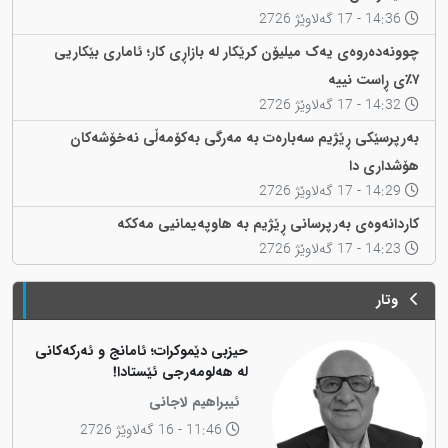
14:36 - 17 گەلاوێژ 2726
چوونەدەروەی یەک میلیۆن کرێکار لە بازاڕی کار؛ ئاماری بێکاریی
٧٪ی ڕاست نییە
14:32 - 17 گەلاوێژ 2726
بەرپرسێکی ڕێژیم سەبارەت بە مەرگی بەکۆمەڵی نەخۆشەکان
هۆشداری دا
14:29 - 17 گەلاوێژ 2726
کاردانەوەی بەرپرسانی ڕێژیم بە هاوپەیمانیی مەککە
14:23 - 17 گەلاوێژ 2726
وتار
حیزبی دێموکرات؛ ئامانج و ئەرکەکانی
لە هەلومەرجی ئێستادا!
ئیبراهیم لاجانی
11:46 - 16 گەلاوێژ 2726