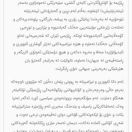
ڕێژیمە بۆ کۆنتڕۆڵکردنی کایەی گشتی، سێبەرێکی تەمومژاوی بەسەر
ئینتەرنێتیش‌دا کێشاوە، بەڵام ئەم بڕین و گەمارۆدانی ئینتەرنێتە
نێوخۆییە لە بنەڕەتدا زیانێکی زۆری بە پیشە، بازرگانی، پێوەندییەکان و
تەنانەت ژێرخانی مۆنیتەریی خەڵک گەیاندووە و بێزاریی و توڕەیی
کۆمەڵایەتیی گەیاندووەتە لوتکە. ڕێژیمی ئێران کە شەرعییەتی لەناو
کۆمەڵانی خەڵکدا نەماوە و هێزە نیزامییەکانی لەژێر گوشاری ئابووری و
ئایدیۆلۆژیدا سەفا و مەروە دەکەن و هیچ دۆستێکی ئەوتۆی کاریگەر و
ڕاستەقینەی لە جیهان‌دا نەماوە، ناتوانێت لە بەرانبەر گەمارۆ یان
هێرشێکی بەربەرینی جیهانی خۆی ڕابگرێت.
ئەم داتا ئابووری و نیزامییانە بە ڕوونی پێمان دەڵێن کە مێژووی ناوچەکە
بەرەو خاڵی وەرچەرخان و کۆتاییهاتنی پێکهاتەیەکی ڕێژیمێکی تۆتالیتەر
هەنگاو دەنێت. لەم سۆنگەیەوە، بزووتنەوەی سیاسیی کورد ئەگەر تەنیا
وەک تەماشاکارێکی پاسیڤ و بێدەنگ سەیری ئەم ڕۆژمێرە ستراتیژییانە
بکات و خۆی بۆ لێکەوتەکانی قۆناغی دوای تەقینەوەی نرخی نەوت و
شەڕی کۆتایی ئامادە نەکات، دیسان لەسەر مێزی ڕێککەوتنە گەورەکانی
نەخشەی نوێی ناوچەکە دەکریتە قوربانی و پەراوێز دەخرێت. مەنتیقی