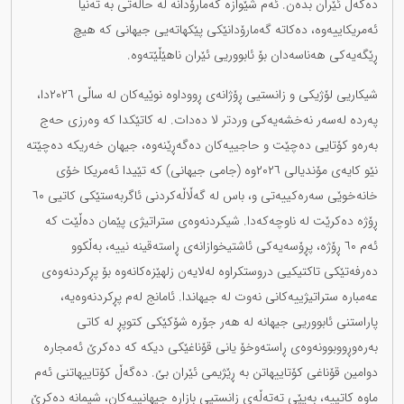
دەگەڵ ئێران بدەن. ئەم شێوازە گەمارۆدانە لە حاڵەتی بە تەنیا
ئەمریکاییەوە، دەکاتە گەمارۆدانێکی پێکهاتەیی جیهانی کە هیچ
ڕێگەیەکی هەناسەدان بۆ ئابووریی ئێران ناهێڵێتەوە.
شیکاریی لۆژیکی و زانستیی ڕۆژانەی ڕووداوە نوێیەکان لە ساڵی ٢٠٢٦دا،
پەردە لەسەر نەخشەیەکی وردتر لا دەدات. لە کاتێکدا کە وەرزی حەج
بەرەو کۆتایی دەچێت و حاجییەکان دەگەڕێنەوە، جیهان خەریکە دەچێتە
نێو کایەی مۆندیالی ٢٠٢٦وە (جامی جیهانی) کە تێیدا ئەمریکا خۆی
خانەخوێی سەرەکییەتی و، باس لە گەڵاڵەکردنی ئاگربەستێکی کاتیی ٦٠
ڕۆژە دەکرێت لە ناوچەکەدا. شیکردنەوەی ستراتیژی پێمان دەڵێت کە
ئەم ٦٠ ڕۆژە، پڕۆسەیەکی ئاشتیخوازانەی ڕاستەقینە نییە، بەڵکوو
دەرفەتێکی تاکتیکیی دروستکراوە لەلایەن زلهێزەکانەوە بۆ پڕکردنەوەی
عەمبارە ستراتیژییەکانی نەوت لە جیهاندا. ئامانج لەم پڕکردنەوەیە،
پاراستنی ئابووریی جیهانە لە هەر جۆرە شۆکێکی کتوپڕ لە کاتی
بەرەوڕووبوونەوەی ڕاستەوخۆ یانی قۆناغێکی دیکە کە دەکرێ ئەمجارە
دوامین قۆناغی کۆتاییهاتن بە ڕێژیمی ئێران بێ. دەگەڵ کۆتاییهاتنی ئەم
ماوە کاتییە، بەپێی تەتەڵەی زانستیی بازاڕە جیهانییەکان، شیمانە دەکرێ