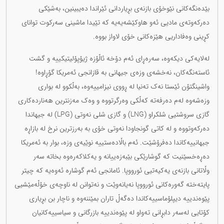
بێدەنگەکانی نێوخۆی بازنەی بڕیاردانی ئێراندا دەیبینین، بەشێکی
دەرکەوتەی مادیی ئەو هاوکێشەیەیە کە تێیدا ماشینی سەرکوت توانای
کڕینی وەفاداریی هێزەکانی خۆی لاواز بووە.
لەلایەکی دیکەوە، سەرەڕای ئەم دۆخە ئاڵۆزە ژیۆپۆلیتیکییە و گشت
ئاستەنگەکان، نەخشەی وزەی جیهانی بە قازانجی ئەمریکا گۆڕاوە!
واشینگتۆن ئێستا نەک تەنیا لە ڕووی نیزامییەوە، بەڵکوو لە بواری
وزەشەوە لەم دەرفەتە کەڵکی وەرگرتووە و وەک مەزنترین هەناردەکاری
گازی سروشتیی شلکراو (LNG) و گازی شلی نەوتی (LPG) لە جیهاندا
دەرکەوتووە و لە کاتی گونجاودا نەوتی خۆی بە بەرزترین نرخ لە بازاڕە
جیهانییەکاندا دەفرۆشێت. ئەم باڵادەستییە نوێیەی وزە، بوار بە ئەمریکا
دەڕەخسێنیت کە گوشارێکی بێبەزەییانە و یەکلاکەرەوە بخاتە سەر
وڵاتانی بازنەی یەکیەتیی ئورووپا. ئامانجی ئەم گوشارە ئەوەیە کە چیتر
پایتەختە گەورەکانی ئورووپا نەیانەوێت و نەتوانن لە ناوچەی خۆڵەمێشیی
پێوەندییە دیپلۆماسییەکاندا دەگەڵ تاران بمێننەوە و ناچار بن بڕیاری
کۆتایی لەسەر دابڕانی تەواو لە پێوەندییە بازرگانی و سیاسییەکانیان