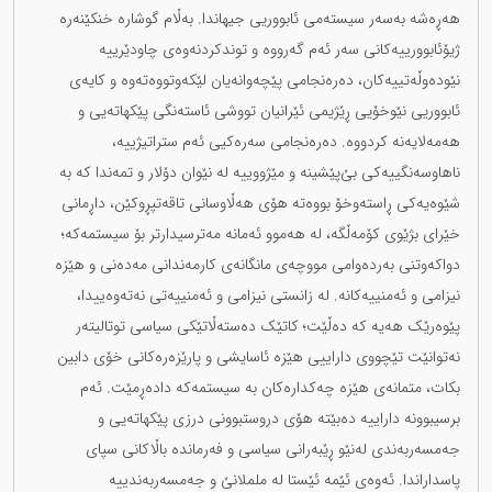
هەڕەشە بەسەر سیستەمی ئابووریی جیهاندا. بەڵام گوشارە خنكێنەرە
ژیۆئابوورییەکانی سەر ئەم گەرووە و توندکردنەوەی چاودێرییە
نێودەوڵەتییەکان، دەرەنجامی پێچەوانەیان لێکەوتووەتەوە و کایەی
ئابووریی نێوخۆیی ڕێژیمی ئێرانیان تووشی ئاستەنگی پێکهاتەیی و
هەمەلایەنە کردووە. دەرەنجامی سەرەکیی ئەم ستراتیژییە،
ناهاوسەنگییەکی بێ‌پێشینە و مێژووییە لە نێوان دۆلار و تمەندا کە بە
شێوەیەکی ڕاستەوخۆ بووەتە هۆی هەڵاوسانی تاقەتپڕوکێن، داڕمانی
خێرای بژێوی کۆمەڵگە، لە هەموو ئەمانە مەترسیدارتر بۆ سیستمەکە؛
دواکەوتنی بەردەوامی مووچەی مانگانەی کارمەندانی مەدەنی و هێزە
نیزامی و ئەمنییەکانە. له‌ زانستی نیزامی و ئەمنییەتی نه‌ته‌وەییدا،
پێوەرێک هەیە کە دەڵێت؛ کاتێک دەستەڵاتێکی سیاسی توتالیتەر
نەتوانێت تێچووی داراییی هێزە ئاسایشی و پارێزەرەکانی خۆی دابین
بکات، متمانەی هێزە چەکدارەکان بە سیستمەکە دادەڕمێت. ئەم
برسیبوونە داراییە دەبێتە هۆی دروستبوونی درزی پێکهاتەیی و
جەمسەربەندی لەنێو ڕێبەرانی سیاسی و فەرماندە باڵاکانی سپای
پاسداراندا. ئەوەی ئێمە ئێستا لە ململانێ و جەمسەربەندییە