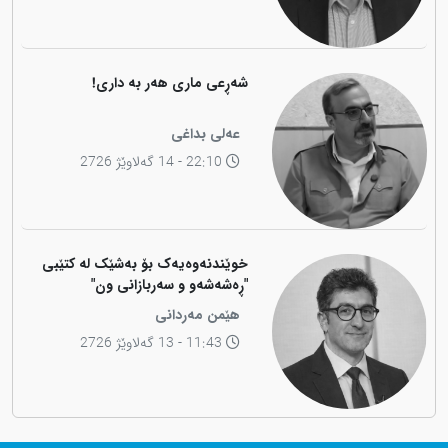
شەڕعی ماری هەر بە داری!
عەلی بداغی
22:10 - 14 گەلاوێژ 2726
خوێندنەوەیەک بۆ بەشێک لە کتێبی
"ڕەشەشەو و سەربازانی ون"
هێمن مەردانی
11:43 - 13 گەلاوێژ 2726