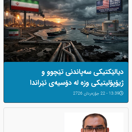
دیالێکتیکی سەپاندنی تێچوو و
ژیۆپۆلیتیکی وزە لە دۆسیەی ئێراندا
13:39 - 22 جۆزەردان 2726