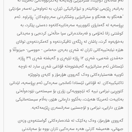
لەم ساڵانەی دواییدا، ستراتیژیی ویلایەتە یەکگرتووەکانی ئەمریکا لە
بەرانبەر ڕێژیمی توتالیتەر و تیۆکراتیکی ئێران، بە تەواوەتی لەسەر مۆدێلی
"هەنگاو بە هەنگاو و ستراتیژیی وشککردنی سەرچاوەکان" ڕۆنراوە. ئەم
پڕۆسەیە لە گەمارۆی ئابوورییە سەرەتاییەکانەوە دەستی پێکرد، بە
کوشتنی زانا ئەتۆمی و فەرماندەرانی سپا حاڵەتی کردەیی و مەیدانی
بەخۆیەوە گرت، پاشان لە ڕێگەی تاقیکردنەوە و کەمکردنەوەی توانای
هێزە نیابەتییەکانی تاران لە شەڕی بەرەی حەماس - حووسی- حیزبوڵڵا و
حەشدی شەعبی، شەڕی ١٢ ڕۆژە تێپەڕی و گەیشتە شەڕی ٣٩ ڕۆژە.
ئێستاش ئەم ستراتیژییە گەیشتووەتە قۆناغی شەڕی سارد لە ناوچە
ئاوییە هەستیارەکانی وەک گەرووی هۆرمۆز و کایەی وتووێژە
تاکتیکییەکان. لە قۆناغی ئێستادا ئامانجی سەرەکی ئەم پڕۆسەیە، لێدانی
کتوپڕیی نیزامی نییە کە تێچوویەکی زۆری بۆ سیستەمی نێودەوڵەتی
بەتایبەت ئەمریکا هەبێت، بەڵکوو داڕمانی هێور، بەڵام سیستەماتیکی
هێزی دارایی، نیزامی و لۆجستیی سەرانسەری ڕێژیمەکەیە.
گەرووی هۆرمۆز، وەک یەکێک لە شادەمارەکانی گواستنەوەی وزەی
جیهانی، هەمیشە کارتی هەرە سەرەکیی تاران بووە بۆ سەپاندنی