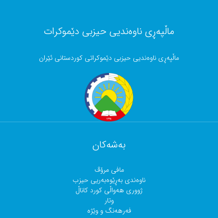
ماڵپەڕی ناوەندیی حیزبی دێموکرات
ماڵپەڕی ناوەندیی حیزبی دێموکراتی کوردستانی ئێران
بەشەکان
مافی مرۆڤ
ناوەندی بەڕێوەبەریی حیزب
ژووری هەواڵی کورد کاناڵ
وتار
فەرهەنگ و وێژە