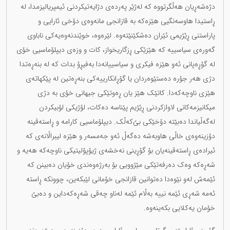
دژەشەڕیان هەڵگرتووە کە لەژێر پەردەی دژایەتیکردنی ئیمپریالیزمدا، لە
ڕاستیدا هاوسەنگیی هێزەکە بە قازانجی مانەوەی دۆخی ئارایی و
پاراستنی ڕێژیمی ئێران دەشکێنێتەوە. لێرەوە، خوێندنەوەیەکی ناباوی
گەورەی سیاسییە کە هێزێکی ڕزگاریخواز، کات و وزەی دیپلۆماسیی خۆی
لە گۆڕەپانی ئەو هێزە فیکری و سیاسییانەدا بەفیڕۆ بدات کە لە بنەڕەتدا
دژی هەر جۆرە دەستێوەردان یا گۆڕانکارییەکی بنەڕەتین لە پێکهاتەی
هێزی ناوچەکەدا. کاتێک هێز یان ڕەوتێکی جیهانی خۆی بە دژی
میکانیزمەکانی لاوازکردنی ڕێژیم پێناسە دەکات، لۆژیکی لۆبیکردن
لەگەڵیاندا دەبێتە دۆخێکی بێ‌کەڵک. دیپلۆماسیی کارامە و ڕاستەقینە
دۆزینەوەی خاڵی هاوبەشە دەگەڵ ئەو جەمسەر و هێزە لیبراڵانەی کە
ئیرادەی ڕاستەقینەیان بۆ گۆڕینی نەخشەی ژیۆپۆلیتیکی ناوچەکە هەیە و
شەڕەکە وەک دەرفەتێکی مێژوویی بۆ بەرژەوەندی خۆیان دەبینن کە
ئێمەش لەو نێوەدا دەتوانین قازانجی خۆمانی لێبکەین، چوونکە ڕاستە
ئەمە شەڕی ئێمە نییە بەڵام ئێمە لەناو چەقی شەڕەکەداین و دەبێ
خۆمان یەکلایی بکەینەوە.