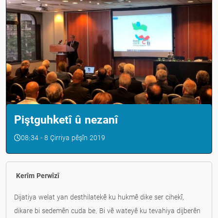
Piştguhketî û nezanî
08:34 - 8 Çirriya pêşîn 2019
Kerîm Perwîzî
Dijatiya welat yan desthilatekê ku hukmê dike ser cihekî,
dikare bi sedemên cuda be. Bi vê wateyê ku tevahiya dijberên