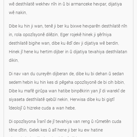
wê desthilatê wekhev nîn in û bi armanceke hevpar, dijatiya
wê nakin.
Dibe ku hin ji wan, tenê ji ber ku bixwe hevparên desthilatê nîn
in, rola opozîsyonê dilêzin. Eger rojekê hinek ji şêrîniya
desthilatê bigihe wan, dibe ku êdî dev ji dijatiya wê berdin.
Hinek jî hene ku hertim dijber in û dijatiya tevahiya desthilatan
dikin.
Di nav van du cureyên dijberan de, dibe ku bi dehan û sedan
sedem hebin ku hin kes di pêgeha opozîsyonê de bi cih bibin.
Dibe ku mafê girûpa wan hatibe binpêkirin yan jî di warekî de
siyaseta desthilatê qebûl nekin. Herwisa dibe ku bi giştî
îdeolojî û hizreke cuda a wan hebe.
Di opozîsyona Îranî de jî tevahiya van reng û rûmetên cuda
têne dîtin. Gelek kes û alî hene ji ber ku ew hatine