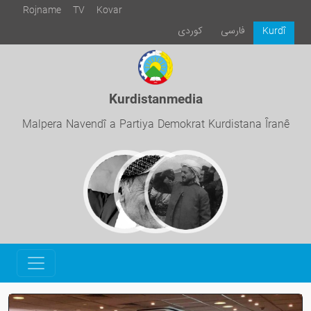
Rojname
TV
Kovar
فارسی
كوردی
Kurdî
Kurdistanmedia
Malpera Navendî a Partiya Demokrat Kurdistana Îranê