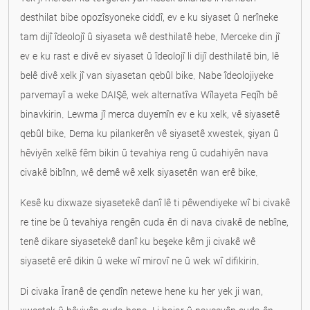
desthilat bibe opozîsyoneke ciddî, ev e ku siyaset û nerîneke
tam dijî îdeolojî û siyaseta wê desthilatê hebe. Merceke din jî
ev e ku rast e divê ev siyaset û îdeolojî li dijî desthilatê bin, lê
belê divê xelk jî van siyasetan qebûl bike. Nabe îdeolojiyeke
parvemayî a weke DAIŞê, wek alternatîva Wîlayeta Feqîh bê
binavkirin. Lewma jî merca duyemîn ev e ku xelk, vê siyasetê
qebûl bike. Dema ku pilankerên vê siyasetê xwestek, şiyan û
hêviyên xelkê fêm bikin û tevahiya reng û cudahiyên nava
civakê bibînn, wê demê wê xelk siyasetên wan erê bike.
Kesê ku dixwaze siyasetekê danî lê ti pêwendiyeke wî bi civakê
re tine be û tevahiya rengên cuda ên di nava civakê de nebîne,
tenê dikare siyasetekê danî ku beşeke kêm ji civakê wê
siyasetê erê dikin û weke wî mirovî ne û wek wî difikirin.
Di civaka Îranê de çendîn netewe hene ku her yek ji wan,