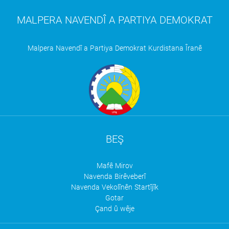
MALPERA NAVENDÎ A PARTIYA DEMOKRAT
Malpera Navendî a Partiya Demokrat Kurdistana Îranê
BEŞ
Mafê Mirov
Navenda Birêveberî
Navenda Vekolînên Startîjîk
Gotar
Çand û wêje