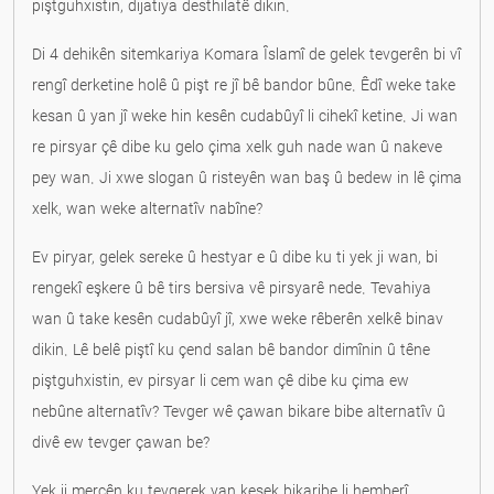
piştguhxistin, dijatiya desthilatê dikin.
Di 4 dehikên sitemkariya Komara Îslamî de gelek tevgerên bi vî
rengî derketine holê û pişt re jî bê bandor bûne. Êdî weke take
kesan û yan jî weke hin kesên cudabûyî li cihekî ketine. Ji wan
re pirsyar çê dibe ku gelo çima xelk guh nade wan û nakeve
pey wan. Ji xwe slogan û risteyên wan baş û bedew in lê çima
xelk, wan weke alternatîv nabîne?
Ev piryar, gelek sereke û hestyar e û dibe ku ti yek ji wan, bi
rengekî eşkere û bê tirs bersiva vê pirsyarê nede. Tevahiya
wan û take kesên cudabûyî jî, xwe weke rêberên xelkê binav
dikin. Lê belê piştî ku çend salan bê bandor dimînin û têne
piştguhxistin, ev pirsyar li cem wan çê dibe ku çima ew
nebûne alternatîv? Tevger wê çawan bikare bibe alternatîv û
divê ew tevger çawan be?
Yek ji mercên ku tevgerek yan kesek bikaribe li hemberî