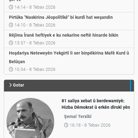
14:14 - 8 Tebax 2026
Pirtûka "Naskirina Jêopolîtîkê" bi kurdî hat weşandin
14:10 - 8 Tebax 2026
Rêjîma Îranê heftiyek e ku nekarîne neftê hinarde bikin
13:57 - 8 Tebax 2026
Hoşdariya Neteweyên Yekgirtî li ser binpêkirina Mafê Kurd û
Belûçan
10:54 - 8 Tebax 2026
Gotar
81 saliya xebat û berdewamiyê:
Hizba Dêmokrat û erkên dîrokî yên
nifşa nû li Rojhilatê Kurdistanê
Şemal Terxîbî
16:18 - 8 Tebax 2026