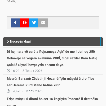
nakin.
Nuçeyěn dawî
Di hejmara vê carê a Rojnameya Agirî de me liderheq 25ê
Gelawêjê salvegera avakirina PDKÎ, digel rêzdar Dara Natiq
Çalakê Siyasî hevpeyvîn encam daye.
16:21 - 8 Tebax 2026
Mesrûr Barzanî: Zêdetir ji Hezar êrîşên mûşekî û dronî bo
ser Herêma Kurdistanê hatine kirin
14:49 - 8 Tebax 2026
Êrîşa mûşek û dironî bo ser 15 keştiyên Îmaeatê li destpêka
şer ve