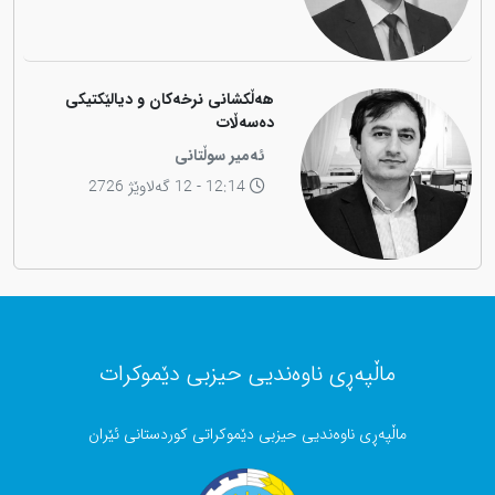
هەڵکشانی نرخەکان و دیالێکتیکی
دەسەڵات
ئەمیر سوڵتانی
12:14 - 12 گەلاوێژ 2726
ماڵپەڕی ناوەندیی حیزبی دێموکرات
ماڵپەڕی ناوەندیی حیزبی دێموکراتی کوردستانی ئێران