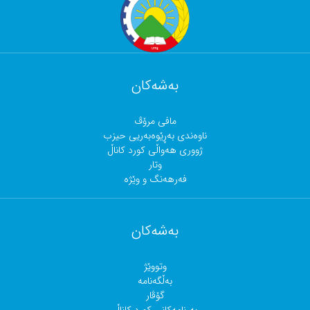
بەشەکان
مافی مرۆڤ
ناوەندی بەڕێوەبەریی حیزب
ژووری هەواڵی کورد کاناڵ
وتار
فەرهەنگ و وێژە
بەشەکان
وتووێژ
بەڵگەنامە
گۆڤار