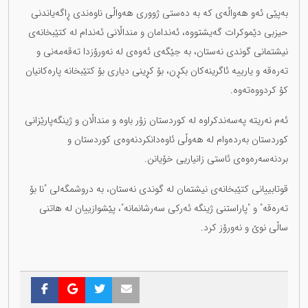
بەپێی ئەو هەواڵەی کە بە دەستی ژووری هەواڵی ناوەندی ڕاگەیاندنی
حیزبی دێموکرات گەیشتووە، ئەندامان و منداڵانی ئەندام لە کتێبخانەی
نیشتمانی گوندی نەستان، بە جێگەی ئەوەی لە نەورۆزدا تەقەمەنی و
تەرەقە و یارییە ئاگرینەکان بکڕن، بۆ کڕینی دیاری بۆ کتێبخانە پارەکانیان
کۆ کردووەتەوە.
ئەم نەریتە پەسەندکراوە لە کوردستان زۆر باوە و منداڵان و ژینگەپارێزانی
کوردستان بەردەوام لە هەوڵی ئاوەدانکردنەوەی کوردستان و
بردنەسەرەوەی ئاستی زانیاریی خۆیانن.
قوتابییانی کتێبخانەی نیشتمان لە گوندی نەستان، بە دروشمگەلی "نا بۆ
تەرەقە" و "پاراستنی ژینگە ئەرکی سەرشانمانە"، پێشوازییان لە هاتنی
ساڵی نوێ و نەورۆز کرد.