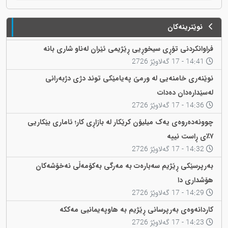
نوێترینەکان
فراوانکردنی تۆڕی سیخوڕیی ڕێژیمی ئێران لەناو شاری بانە
14:41 - 17 گەلاوێژ 2726
نوێنەری خامنەیی لە ورمێ پەیامێکی توند دژی دژبەرانی
لەسێدارەدان دەدات
14:36 - 17 گەلاوێژ 2726
چوونەدەروەی یەک میلیۆن کرێکار لە بازاڕی کار؛ ئاماری بێکاریی
٧٪ی ڕاست نییە
14:32 - 17 گەلاوێژ 2726
بەرپرسێکی ڕێژیم سەبارەت بە مەرگی بەکۆمەڵی نەخۆشەکان
هۆشداری دا
14:29 - 17 گەلاوێژ 2726
کاردانەوەی بەرپرسانی ڕێژیم بە هاوپەیمانیی مەککە
14:23 - 17 گەلاوێژ 2726