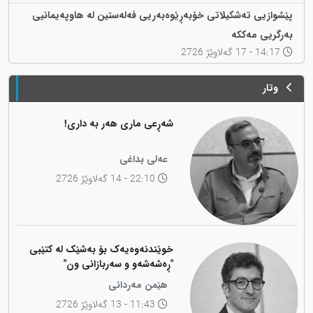
پێشوازیی تەشکیلاتی خۆبەڕێوەبەریی فەلەستین لە هاوپەیمانیی
بەرگریی مەککە
14:17 - 17 گەلاوێژ 2726
وتار
شەڕعی ماری هەر بە داری!
عەلی بداغی
22:10 - 14 گەلاوێژ 2726
خوێندنەوەیەک بۆ بەشێک لە کتێبی
"ڕەشەشەو و سەربازانی ون"
هێمن مەردانی
11:43 - 13 گەلاوێژ 2726