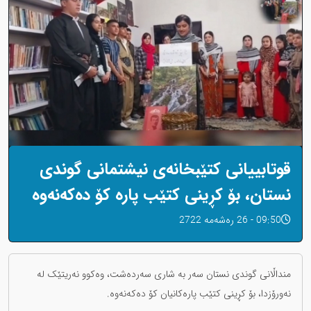
قوتابییانی کتێبخانەی نیشتمانی گوندی
نستان، بۆ کڕینی کتێب پارە کۆ دەکەنەوە
09:50 - 26 رەشەمه 2722
منداڵانی گوندی نستان سەر بە شاری سەردەشت، وەکوو نەریتێک لە
نەورۆزدا، بۆ کڕینی کتێب پارەکانیان کۆ دەکەنەوە.