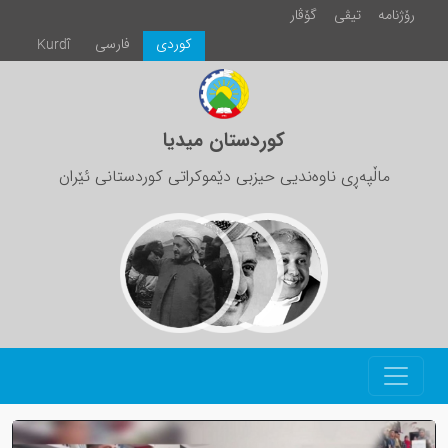
رۆژنامە
تیڤی
گۆڤار
كوردی
فارسی
Kurdî
کوردستان میدیا
ماڵپەڕی ناوەندیی حیزبی دێموکراتی کوردستانی ئێران