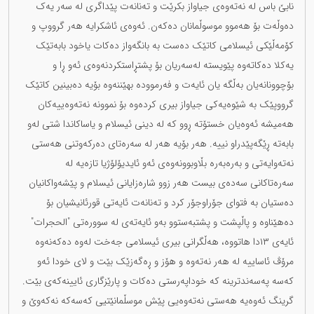
نابێ باس لە نەتەوەی جیاواز بکرێت و تەنانەت پێداگری لە سەر یەک
دەوڵەت بۆ هەموو موسوڵمانان دەکەن. ئەوەی ئاشکرایە هەر گرووپ و
کۆمەڵێکی ئیسلامی کاتێک دەست بە بانگەواز دەکات یاخود بابەتێک
یەکلا دەکاتەوە پێویستە لەسەریان بۆ پشتڕاستکردنەوەی ئەو ڕا و
بۆچوونانەیان بەڵگە یان ئایەت و فەرموودە بهێننەوە بۆیە دەبینین کاتێک
گرووپێک بە شێوەیەکی جیاواز بیری کردەوە بۆ نموونە نەتەوەییەکان
هەمیشە ئەوەیان خستۆتە ڕوو کە لە دینی ئیسلام و یاساکاندا شتی لەو
بابەتە ڕێگەپێدراو نییە. هەر بۆیە هەر لە سەرەتای دەرکەوتنی هەستی
نەتەوایەتی و بەرەبەرە بڵاوبوونەوەی ئەو ئایدیۆلۆژیا تازەیە لە
سەرەتاکانی سەدەی بیست هەر زوو شارەزایانی ئیسلام و پێشەواکانیان
دەستیان بە فتوای جۆراوجۆر کرد و تەنانەت ئایەتی قورئانیشیان بۆ
دەهێناوە و پاڵپشت و پشتبەستوو بەو ئایەتەی لە سوورەتی "الحجرات"
ئایەی ١٣دا هاتووە، هەڵگرانی بیری ئیسلامی جەخت لەوە دەکەنەوە
مرۆڤ ئاساییە لە هەر نەتەوە و هۆز و ڕەگەزێک بێت و لای خودا ئەو
کەسە پەسەندترینە کە خوداپەرستی دەکات و پارێزگاری ئایینەکەی بێت.
گرینگ ئەوەیە هەستی نەتەوەیی پێش موسڵمانێتیی کەسەکە نەکەوێ و