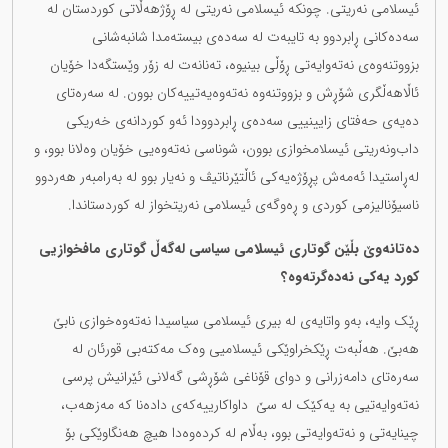
ئیسلامی نەریتی. چونکە ئیسلامی نەریتی لە ڕۆژهەڵاتی کوردستان لە
سەدەکانی ڕابردوو بە تایبەت لە سەدەی بیستەمدا شانبەشانی
بزووتنەوەی نەتەوایەتی ڕۆڵی بینیوە، تەنانەت لە زۆر وێستگەدا خۆیان
ئاڵاهەڵگری شۆڕش و بزووتنەوە نەتەوەیەتییەکان بوون. لە سەرەتای
دەیەی حەفتای زایینییی سەدەی ڕابردوودا ئەو کوردانەی خەریکی
داب‌ونەریتی ئیسلامخوازی بوون، شوناسی نەتەوەیی خۆیان وەلانا بوو، و
لەڕاستیدا ئەمەش پڕۆژەیەکی ئاڵتێرناتیڤ و نەیار بوو لە بەرامبەر هەردوو
ناسیۆنالیزمی کوردی و ڕەوگەی ئیسلامی نەریتخواز لە کوردستاندا.
دەتانەوێ بڵێن گوتاری ئیسلامی سیاسی لەگەڵ گوتاری مافخوازیی
کورد یەکی نەدەگرتەوە؟
ڕێک وایە، بەو واتایەی لە بیری ئیسلامی سیاسیدا نەتەوەخوازی نابێ
هەبێ. هەڵبەت ڕێکخراوێکی ئیسلامیی وەک مەکتەبی قورئان لە
سەرەتای دامەزرانی و دوای قۆناغی شۆڕشی گەلانی ئێرانیش پرسی
نەتەوایەتیی بە یەکێک لە سێ داواکارییەکەی دادەنا کە مەزهەب،
چینایەتی و نەتەوایەتی بوو، بەڵام لە کردەوەدا هیچ هەنگاوێکی بۆ