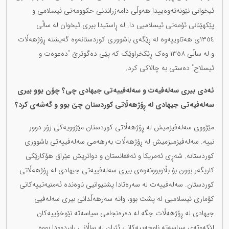
ئیخوانی نێونەتەوەییدا هەوڵی دامەزراندنی حکوومەتی ئیسلامی و
پێکهێنانی ئۆمەتی ئیسلامیی دا. لە ڕاستیدا بیری ئیخوان لە ساڵی
١٣٥٤ی هەتاوییەوە لە ڕێگەی باشووری کوردستانەوە گەیشتە ڕۆژهەڵات
و لە ساڵی ١٣٥٨ وەک ڕێکخراوێک کە پێی دەگوترێ "دەعوەت و
ئیسلاح" دەستی بە چالاکی کرد.
ئەدی بیری سەلەفیەت و سەلەفییەتی جیهادی چی؟ چۆن بوو بیری
سەلەفیەتی جیهادی لە ڕۆژهەڵاتی کوردستان چێ بوو و گەشەی کرد؟
مێژووی سەلەفیزمیش لە ڕۆژهەڵاتی کوردستان مێژوویەکی زۆر دوور
نییە. سەلەفیزمیزمیش لە ڕۆژهەڵات بەرهەمی سەلەفییەتی باشووری
کوردستانە. شەڕی ئەمریکا و ئەفغانستان و دواتریش عێراق هۆکارێکی
کاریگەر بوون بۆ بڵاوبوونەوەی بیری سەلەفییەتی جیهادی لە ڕۆژهەڵاتی
کوردستان. سەلەفییەت لە سەرەتادا پشتیوانیی ناوەندە ئەمنیەتییەکانی
کۆماری ئیسلامیی لە پشت بوو، واتە سەرهەڵدانی بیری سەلەفیی
جیهادی لە ڕۆژهەڵات جگە لە دەرەنجامی سیاسەتە نێوخۆییەکان
لێکەوتەی سیاسەتە ناوچەییەکانی ئێران لە ساڵانی ڕابردوودا بووە.