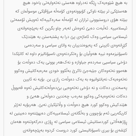
بە هیچ شێوەیەک ڕێگە نەدراوە هەستی نەتەوایەتی یاخود هیچ
هەستێکی تر ببێتە ناوکی کۆبوونەوەی کۆمەڵە مرۆڤێکی موسوڵمان کە
ببێتە هۆی دروستبوونی ترازان لە کۆمەڵە سەرەکییەکە ئەویش ئۆممەتی
ئیسلامییە. ئەڵبەت دەبێ ئەوەش لەبەر چاو بگرین کە بەپێچەوانەی
ئیسلامی سیاسی وەک ئاماژەی پێ درا بە پشتبەستن بە هێندێک
گێڕانەوەی ئایینی کە پەیوەندییان بە واتای سیاسی و سەردەمی
ناسیۆنیزمەوە نییە هەوڵیان بۆ ڕەتکردنەوەی ناسیۆنالیزم داوە لە کاتێکدا
دۆخی سیاسیی سەردەم جیاوازە و نەک‌هەر بوونی یەک دەوڵەت بۆ
هەموو نەتەوەکان جێبەجێ ناکرێ بەڵکوو خودی عەرەبەکانیش وەکوو
نەتەوەیەک نەیانتوانیوە بە یەک دەوڵەت ڕازی بن. بۆیە نە ئایین
پەسەندی دەکات و نە دۆخی نەتەوەیی بێ‌دەوڵەتەکانیش ئەوە قەبووڵ
دەکات نەتەوەیەکی وەکوو عەرەب چەندین دەوڵەتی هەبێ و
هێندکیش وەکوو کورد هیچ دەوڵەت و وڵاتێکیان نەبێ. هەربۆیە لەژێر
کاریگەریی ئەم بۆچوون و بەڵگانەی ئیسلامییەکان دەیهێننەوە دەبینین لە
ڕۆژهەڵاتی کوردستانیش ئیسلامی سیاسی لە ڕۆژی دەرکەوتنەوە هەمان
کێشەی بۆ بیری ناسیۆنالیستی کورد دروست کردوە بەپێچەوانەی