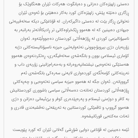
دەستی زلهێزەکان دەزانی و دەیانگوت هەرکات ئێران هەنگاوێک بۆ
ڕزگاری دەنێتە پێش، زلهێزەکان کورد بەکار دەهێنن بۆ ئەوەی ئێران
نەتوانێ ڕزگار بێت لە دەستی داگیرکەران. لە قۆناغێکی دیکە سەلەفییەتی
جیهادی دەبینین کە لە هەموو ڕێکخراوەکانی تر ڕادیکاڵانەتر بەرانبەر بە
ناسیۆنالیزمی کوردی لە ڕۆژهەڵاتی کوردستان دەجووڵێتەوە. ئەوان
زۆربەیان دژی بیروبۆچوونی نەتەوایەتیی حیزبە ناسیۆنالیستەکانی دژبە
کۆماری ئیسلامی بوون و بانگەشەی سەلەفیگەری، ڕەتکردنەوەی هەموو
هەستێکی نەتەوەیی نیشتمانپەروەرانە و بەحەرام‌زانینی زۆربەی داب و
نەریتەکانی کۆمەڵگەی کوردەواری لایەنی سەرەکی بانگەشەی ئەم
گرووپانەن. ئەوان جگە لە هەموو حیزبە سیاسی نەتەوەیی و چەپەکانی
ڕۆژهەڵاتی کوردستان تەنانەت دەسەڵاتی سیاسی باشووری کوردستانیش
بە کافر و دوژمنی ئیسلام و پەرەپێدەری کوفر و بێ‌ئیمانی دەزانن و دژی
هەموو گرووپ و تاقمێکی کوردستانین بە تەریقەتی نەقشبەندی قادری و
تەنات مەکتەبی قورئانیشەوە.
ئێمە دەبینین لە قۆناغی دوایی شۆڕشی گەلانی ئێران کە کورد پێویست