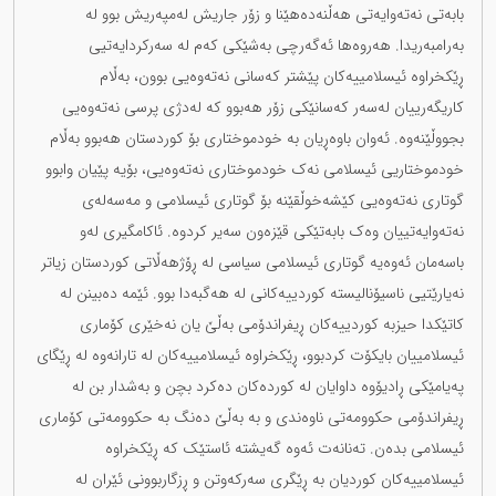
بابەتی نەتەوایەتی هەڵنەدەهێنا و زۆر جاریش لەمپەریش بوو لە
بەرامبەریدا. هەروەها ئەگەرچی بەشێکی کەم لە سەرکردایەتیی
ڕێکخراوە ئیسلامییەکان پێشتر کەسانی نەتەوەیی بوون، بەڵام
کاریگەرییان لەسەر کەسانێکی زۆر هەبوو کە لەدژی پرسی نەتەوەیی
بجووڵێنەوە. ئەوان باوەڕیان بە خودموختاری بۆ کوردستان هەبوو بەڵام
خودموختاریی ئیسلامی نەک خودموختاری نەتەوەیی، بۆیە پێیان وابوو
گوتاری نەتەوەیی کێشەخوڵقێنە بۆ گوتاری ئیسلامی و مەسەلەی
نەتەوایەتییان وەک بابەتێکی قێزەون سەیر کردوە. ئاکامگیری لەو
باسەمان ئەوەیە گوتاری ئیسلامی سیاسی لە ڕۆژهەڵاتی کوردستان زیاتر
نەیارێتیی ناسیۆنالیستە کوردییەکانی لە هەگبەدا بوو. ئێمە دەبینن لە
کاتێکدا حیزبە کوردییەکان ڕیفراندۆمی بەڵێ یان نەخێری کۆماری
ئیسلامییان بایکۆت کردبوو، ڕێکخراوە ئیسلامییەکان لە تارانەوە لە ڕێگای
پەیامێکی ڕادیۆوە داوایان لە کوردەکان دەکرد بچن و بەشدار بن لە
ڕیفراندۆمی حکوومەتی ناوەندی و بە بەڵێ دەنگ بە حکوومەتی کۆماری
ئیسلامی بدەن. تەنانەت ئەوە گەیشتە ئاستێک کە ڕێکخراوە
ئیسلامییەکان کوردیان بە ڕێگری سەرکەوتن و ڕزگاربوونی ئێران لە