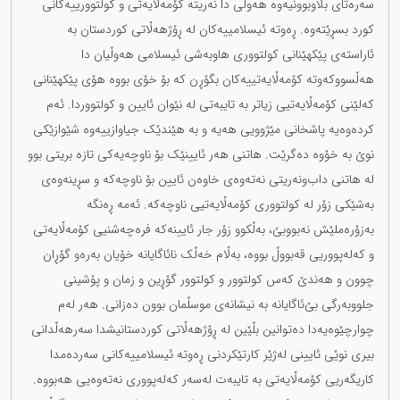
سەرەتای بڵاوبوونیەوە هەوڵی دا نەریتە کۆمەڵایەتی و کولتوورییەکانی
کورد بسڕێتەوە. ڕەوتە ئیسلامییەکان لە ڕۆژهەڵاتی کوردستان بە
ئاراستەی پێکهێنانی کولتووری هاوبەشی ئیسلامی هەوڵیان دا
هەڵسووکەوتە کۆمەڵایەتییەکان بگۆڕن کە بۆ خۆی بووە هۆی پێکهێنانی
کەلێنی کۆمەڵایەتیی زیاتر بە تایبەتی لە نێوان ئایین و کولتووردا. ئەم
کردەوەیە پاشخانی مێژوویی هەیە و بە هێندێک جیاوازییەوە شێوازێکی
نوێ بە خۆوە دەگرێت. هاتنی هەر ئایینێک بۆ ناوچەیەکی تازە بریتی بوو
لە هاتنی داب‌ونەریتی نەتەوەی خاوەن ئایین بۆ ناوچەکە و سڕینەوەی
بەشێکی زۆر لە کولتووری کۆمەڵایەتیی ناوچەکە. ئەمە ڕەنگە
بەزۆرەملێش نەبووبێ، بەڵکوو زۆر جار ئایینەکە فرەچەشنیی کۆمەڵایەتی
و کەلەپووریی قەبووڵ بووە، بەڵام خەڵک نائاگایانە خۆیان بەرەو گۆڕان
چوون و هەندێ کەس کولتوور و کولتوور گۆڕین و زمان و پۆشینی
جلووبەرگی بێ‌ئاگایانە بە نیشانەی موسڵمان بوون دەزانی. هەر لەم
چوارچێوەیەدا دەتوانین بڵێین لە ڕۆژهەڵاتی کوردستانیشدا سەرهەڵدانی
بیری نوێی ئایینی لەژێر کارتێکردنی ڕەوتە ئیسلامییەکانی سەردەمدا
کاریگەریی کۆمەڵایەتی بە تایبەت لەسەر کەلەپووری نەتەوەیی هەبووە.