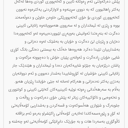
پێش دەرکەوتنی ئەم ڕەوتانە ئایین و کەلەپووری کوردی وەها لەگەڵ
یەکتر ڕاهاتبوون کە بە دووی سڕینەوە و لاوازکردنی یەکترەوە نەبوون
کەلەپووری کوردی بۆ خۆی کەلەپوورێکی خاوەن خاوێن و دەوڵەمەند
بووە و ڕێزی لە ئیمانداران و لە سەرووی هەموویانەوە زانایانی ئایینی
دەگرت لە بنەڕەتدا ئەوانیش بەوپەڕی لێبووردەییەوە لەو کەلەپوورەدا
دەژیان و ڕێزیان لێ دەگرت و خۆیان بە بەشێک لەوە دەزانی و
بەشدارییان تێیدا دەکرد هەروەها خەڵک بە بیستنی دەنگی بانگ کۆڕی
شایی خۆیان ڕادەگرت و ئەوانەی پێیان خۆش با دەچوونە مزگەوت و
پاشان درێژەیان بە جێژنو شاییەکەیان دەدا و ئیمانداران و هێندێک جار
زانایانی ئایینی خۆشیان لە کۆڕوشاییدا بەشدار دەبوون و ئەم دووانەیان
بەدژی یەکتر نەدەزانی و هەرکام لەمانە لە جێی خۆیاندا ڕێزیان هەبو.
بەڵام بە سەرهەڵدانی ڕەوتە نوێیە ئایینییەکان کەلێنی ئایینی و کولتووری
و نەتەوەیی و ناکۆکییەکان زیاتر لە پێش خۆی دەرکەوت و ڕواڵەت و
جلوبەرگ و شێوازی هەڵسوکەوت و قسەکردن و بەشداریی کۆمەڵایەتی
لە کۆڕ و ڕێوڕەسمەکاندا لەلایەن کۆمەڵانی ڕاکێشراو بەرەو ئەم بزاڤانە
ئاڵوگۆڕی بەسەردا هات و بە جۆرێک دابڕانێکی کۆمەڵایەتی لەو چەشنە و