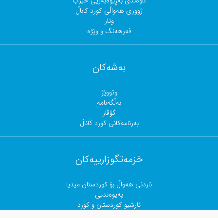
ناوەندی بەڕێوەبەریی حیزب
ژووری هەواڵی کورد کاناڵ
وتار
فەرهەنگ و وێژە
بەشەکان
وتووێژ
بەڵگەنامە
گۆڤار
بەرنامەکانی کورد کاناڵ
خزمەتگوزارییەکان
ناردنی هەواڵ بۆ کوردستان میدیا
پەیوەندیی
ئارشیو کوردستان و کورد