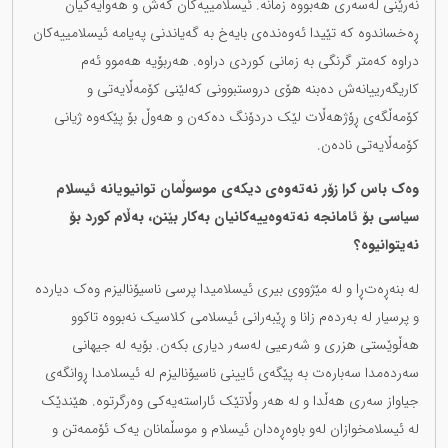
نەرێنی لەسەری هەبووە زمانە. ئیسلامییەکان کەش و هەوایەکیان
ڕەخساندوە کە تێیدا ئەوەندەی بایەخ بە گەیاندنی پەیامە ئیسلامییەکان
دراوە کەمتر گرنگی بە زمانی کوردی دراوە. هەربۆیە هەموو ئەم
کاریگەرییانەش دەبنە هۆی دروستبوونی کەلێنی کۆمەڵایەتی و
کۆمەڵگەی ڕۆژهەڵات لێک دردۆنگ دەکەن و هەوڵ بۆ پێکەوە ژیانی
کۆمەڵایەتی نادەن.
وەک باس کرا زۆر نەتەوەی دیکەی موسوڵمان توانیویانە ئیسلام
سیاسی بۆ ئامانجە نەتەوەییەکانیان بەکار بێنن، بەڵام کورد بۆ
نەیتوانیوە؟
لە بنەڕەت‌ڕا و لە مێژووی بیری ئیسلامیدا پرسی ناسیۆنالیزم وەک دیاردە
و پرسیار لە بەردەم زانا و ڕێبەرانی ئیسلامی کلاسیک نەبووە تاکوو
هەڵوێستی هزری و شەرعیی لەسەر دیاری بکەن. بۆیە لە جیهانی
سەردەمدا سەبارەت بە پێگەی ئایینی ناسیۆنالیزم لە ئیسلامدا ڕوانگەی
جیاواز سەری هەڵدا و لە هەر وڵاتێک ئاراستەیەکی وەرگرتوە. هێندێک
لە ئیسلامخوازان لەو باوەڕەدان ئیسلام و موسڵمانان یەک ئۆممەتن و