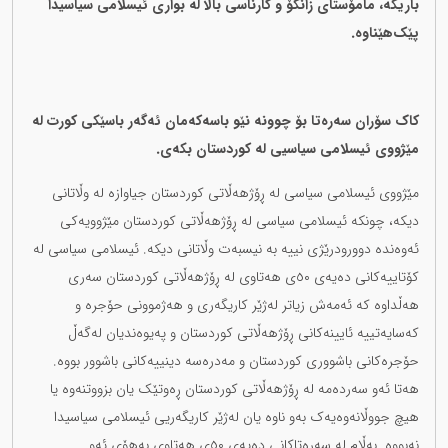
باریکە، مامۆستای زانکۆ و کارناسی باڵا لە بواری ئیسلامی سیاسیدا
پێک‌هێناوە.
کاک سۆران سەرەتا بۆ چوونە نێو باسەکەمان ئەگەر باسێکی کورت لە
مێژووی ئیسلامی سیاسیی لە کوردستان بکەی.
مێژووی ئیسلامی سیاسی لە ڕۆژهەڵاتی کوردستان جیاوازە لە وڵاتانی
دیکە، چونکە ئیسلامی سیاسی لە ڕۆژهەڵاتی کوردستان مێژوویەکی
ئەوەندە دوورودرێژی نییە بە نیسبەت وڵاتانی دیکە. ئیسلامی سیاسی لە
کۆتاییەکانی دەیەی ٥٠ی هەتاوی لە ڕۆژهەڵاتی کوردستان سەری
هەڵداوە کە ئەمەش زیاتر لەژێر کاریگەری و هەژموونی حۆجرە و
کەسایەتییە ئایینەکانی ڕۆژهەڵاتی کوردستان و پەیوەندیان لەگەڵ
حۆجرەکانی باشووری کوردستان و مەدرەسە دینییەکانی باشوور بووە.
هەتا ئەو سەردەمە لە ڕۆژهەڵاتی کوردستان ڕەوتێک یان بزووتنەوە یا
هیچ جووڵانەوەیەک بەو ناوە یان لەژێر کاریگەریی ئیسلامی سیاسیدا
نەبووە. بەڵام لە سەرەتاکانی دەیەی ٥٠ی هەتاوی بەهۆی ئەو