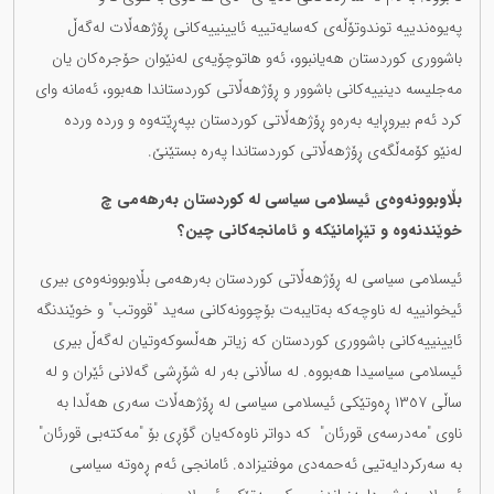
پەیوەندییە توندوتۆڵەی کەسایەتییە ئایینییەکانی ڕۆژهەڵات لەگەڵ
باشووری کوردستان هەیانبوو، ئەو هاتوچۆیەی لەنێوان حۆجرەکان یان
مەجلیسە دینییەکانی باشوور و ڕۆژهەڵاتی کوردستاندا هەبوو، ئەمانە وای
کرد ئەم بیروڕایە بەرەو ڕۆژهەڵاتی کوردستان بپەڕێتەوە و وردە وردە
لەنێو کۆمەڵگەی ڕۆژهەڵاتی کوردستاندا پەرە بستێنێ.
بڵاوبوونەوەی ئیسلامی سیاسی لە کوردستان بەرهەمی چ
خوێندنەوە و تێڕامانێکە و ئامانجەکانی چین؟
ئیسلامی سیاسی لە ڕۆژهەڵاتی کوردستان بەرهەمی بڵاوبوونەوەی بیری
ئیخوانییە لە ناوچەکە بەتایبەت بۆچوونەکانی سەید "قووتب" و خوێندنگە
ئایینییەکانی باشووری کوردستان کە زیاتر هەڵسوکەوتیان لەگەڵ بیری
ئیسلامی سیاسیدا هەبووە. لە ساڵانی بەر لە شۆڕشی گەلانی ئێران و لە
ساڵی ١٣٥٧ ڕەوتێکی ئیسلامی سیاسی لە ڕۆژهەڵات سەری هەڵدا بە
ناوی "مەدرسەی قورئان" کە دواتر ناوەکەیان گۆڕی بۆ "مەکتەبی قورئان"
بە سەرکردایەتیی ئەحمەدی موفتیزادە. ئامانجی ئەم ڕەوتە سیاسی