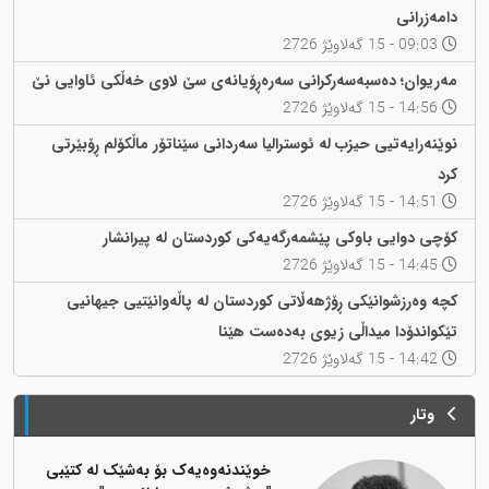
دامەزرانی
09:03 - 15 گەلاوێژ 2726
مەریوان؛ دەسبەسەرکرانی سەرەڕۆیانەی سێ لاوی خەڵکی ئاوایی نێ
14:56 - 15 گەلاوێژ 2726
نوێنەرایەتیی حیزب لە ئوسترالیا سەردانی سێناتۆر ماڵکۆلم ڕۆبێرتی
کرد
14:51 - 15 گەلاوێژ 2726
کۆچی دوایی باوکی پێشمەرگەیەکی کوردستان لە پیرانشار
14:45 - 15 گەلاوێژ 2726
کچە وەرزشوانێکی ڕۆژهەڵاتی کوردستان لە پاڵەوانێتیی جیهانیی
تێکواندۆدا میداڵی زیوی بەدەست هێنا
14:42 - 15 گەلاوێژ 2726
وتار
خوێندنەوەیەک بۆ بەشێک لە کتێبی