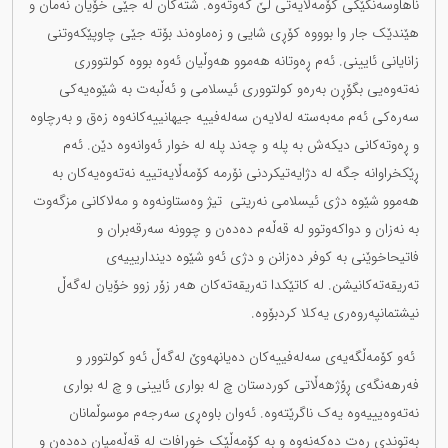
ناهاوسەنگێکی کۆمەڵایەتی لێ کەوتەوە. شتەکان لە جێی خۆیان نەمان و
هێندێک جار وا بوووە کۆڕی شایی و زەماوەند بۆتە جێی چاوپێکەوتنی
زانایانی ئایینی. ئەم ڕەوتانە هەموو هەوڵیان ئەوە بووە کولتووری
نەتەوەیی بگۆڕن بەرەو کولتووری ئیسلامی و ئەڵبەت بە شێوەیەکی
سەرەکی ئەم مەبەستە لەلایەن سەلەفییە جیهانییەکانەوە زەق و بەرچاوە
و ڕەوتەکانی دیکەش بە پلە و چەند پلە لە خوار ئەوانەوە دێن. ئەم
ڕێکخراوانە جگە لە دژایەتیکردنی نۆرمە کۆمەڵایەتییە نەتەوەیەکان بە
هەموو شێوە دژی ئیسلامی نەریتی تیژ وەستاونەوە و مەلاکانی مزگەوت
بە نەزان و دواکەوتوو لە قەڵەم دەدەن و چوونە سەرقەبران و
فاتیحاخوێنی بە کوفر دەزانن و دژی ئەو شێوە دینداریییەی
تەریقەتەکانیشن. لە کاتێکدا تەریقەتەکان هەر زۆر زوو خۆیان لەگەڵ
نیشتمانپەروەری یەکلا کردبۆوە.
ئەو کۆمەڵگەیەی سەلەفییەکان دەیانهەوێ لەگەڵ ئەو کولتوور و
فەرهەنگەی ڕۆژهەڵاتی کوردستان چ لە بواری ئایینی و چ لە بواری
نەتەوەیییەوە یەک ناگرێتەوە. ئەوان باوەڕی سەرجەم موسوڵمانان
بەتوندی ڕەت دەکەنەوە و بە کۆمەڵێک خورافات لە قەڵەمیان دەدەن و