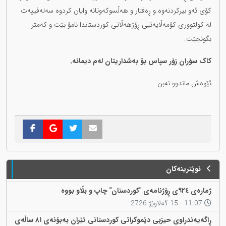
کۆی ئەو بیرکردنەوە و ڕەفتار و هەڵسوکەوتانە وایان کردوە سەلەفییەت
لە کولتووری کۆمەڵایەتیی ڕۆژهەڵاتی کوردستاندا نامۆ بێت و کەمتر
بگونجێت.
کاک سۆران زۆر سپاس بۆ بەشداریتان لەم دیمانە.
ئێوەش ماندوو نەبن
نوێترینەکان
ژمارەی ٩٢٤ی ڕۆژنامەی "کوردستان" چاپ و بڵاو بووە
11:07 - 15 گەلاوێژ 2726
ڕاگەیەندراوی حیزبی دێموکراتی کوردستانی ئێران بەبۆنەی ٨١ ساڵەی