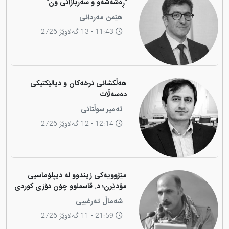
"ڕەشەشەو و سەربازانی ون"
هێمن مەردانی
11:43 - 13 گەلاوێژ 2726
هەڵکشانی نرخەکان و دیالێکتیکی
دەسەڵات
ئەمیر سوڵتانی
12:14 - 12 گەلاوێژ 2726
مێژوویەکی زیندوو لە دیپلۆماسیی
مۆدێرن؛ د. قاسملوو چۆن دۆزی کوردی
لە شاخەوە گواستەوە بۆ ناوەندە
شەماڵ تەرغیبی
بڕیاردەرەکانی جیهان؟
21:59 - 11 گەلاوێژ 2726