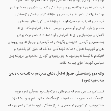
بوو یەکگرتوو بێ بۆوەی بە مافەکانی خۆی بگات لەم قۆناغەدا هێزە
ئیسلامییەکان کەوتنەوە بیری ڕەچەڵەکی ئایینیی خۆیان و بە هەوڵدان
بۆ دامەزراندنی دەوڵەتی ئیسلامی و هێنانە ئارای چەمکی ئۆممەتی
ئیسلامی لە بەرانبەر ناسیۆنالیزم لە ڕۆژهەڵاتی کوردستان وەستان.
دەمەوێ بڵێم گوتاری ئیسلامی سیاسی لە هەر قەوارەیەکدا، چ لە
قەوارەی نوێخوازی و چ لە قەوارەی فێندەمەنتاڵدا دەتوانێت پێش
بەسازبوونی گوتاری هاوبەش بگرێت و لە گوتارێکی جیاواز لە چوارچێوەی
هزری ئایینیدا هەوڵ دەدات کۆمەڵانی خەڵک لە خۆی کۆ بکاتەوە و
لانیکەم تا ئێستا نەیتوانیوە لە چوارچێوەی گوتاری نەتەوەیی بزووتنەوەی
سیاسی کورددا خۆی پێناسە بکات.
واتە دوو ڕاستەهیڵی جیاواز لەگەڵ دنیای سەردەم بەتایبەت لەلایەن
سەلەفییەتەوە؟
ئیسلامی سیاسی هەر لە سەرەتای دەرکەوتنیەوە هەوڵی ئەوە بووە
کۆمەڵگە لە هەموو داب و نەریتە کۆمەڵایەتییەکان داببڕێ و بیخاتە ژێر
هەژموونیی کولتووری ئیسلامی. لە ڕۆژهەڵاتی کوردستانیش ئەم بیرە لە