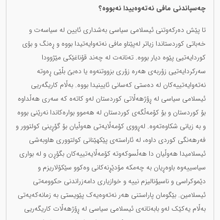
چەسپاندنی مافی نەتەوەییدا نەبووە؟
تا پێش دەرکەوتنی ئیسلامی سیاسی بەشداری ئایین لە سیاسەت و
خەباتی کوردستاندا زیاتر لەپێناو مافی نەتەوایەتیدا بووە و ڕەنگ و بۆی
کوردایەتیی پێوە دیار بووە. تەنانەت لە چەند قۆناغێکی مێژوودا
سەرکردایەتیی زۆربەی هەرە زۆری بزووتنەوە یا دەبێ بڵێی ڕەوتە
نەتەوایەتییەکان لە دەستی کەسانی ئایینیدا بووە. بەڵام کاریگەریی
ئیسلامی سیاسی لە ڕۆژهەڵاتی کوردستان لەو کاتەە کە سەری هەڵداوە
بۆ کوردستان و بۆ کۆمەڵگەی کوردستان لە هەموو بوارەکاندا نەرێنی بووە
و بە زیانی شکاوەتەوە. لەڕووی کۆمەڵایەتی هەوڵیان بۆ گۆڕینی کولتوور و
فەرهەنگی کوردی داوە، لە ئاراستەی پێکهێنانی کولتووری هاوبەشی
ئیسلامیدا هەوڵیان دا هەڵسوکەوتە کۆمەڵایەتییەکان بگۆڕن و لە بواری
سیاسییەوە باوەڕیان بە چەمکە مۆدێڕنەکانی وەکوو سێکۆلاریزم و
دێموکراسی و ناسیۆنالیزم نییە و خوازیاری دامەزراندنی حکوومەتی
ئیسلامین. بێگومان پاراستنی هەر نەتەوەیەک پێویستی بە زمانەکەیەتی
بەڵام یەکێک لەو بابەتانەی ئیسلامی سیاسی لە ڕۆژهەڵات کاریگەریی