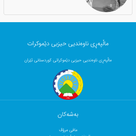
ماڵپەڕی ناوەندیی حیزبی دێموکرات
ماڵپەڕی ناوەندیی حیزبی دێموکراتی کوردستانی ئێران
بەشەکان
مافی مرۆڤ