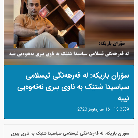
سۆران باریکە: لە فەرهەنگی ئیسلامی
سیاسیدا شتێک بە ناوی بیری نەتەوەیی
نییە
15:35 - 16 سەرماوەز 2723
سۆران باریکە: لە فەرهەنگی ئیسلامی سیاسیدا شتێک بە ناوی بیری