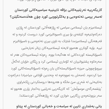
کاریگەرییە نەرێنییەکانی بزاڤە ئایینییە سیاسییەکانی کوردستان
لەسەر پرسی نەتەوەیی و یەکگرتوویی کورد چۆن هەڵدەسەنگێنن؟
ئیسلامیزم یان ئیسلامی سیاسی لە ڕۆژهەڵاتی کوردستان لە ڕۆژی
دەرکەوتنیەوە کێشەی بۆ بیری ناسیونالیزمی کورد دروست کردوە و لە
فەرهەنگی ئیسلامیزمدا شتێک بە ناوی بیری نەتەوەیی و ناسیۆنالیزم
نییە. بۆیە گوتاری هەموو لایەنە ئیسلامییەکان زیاتر نەیارەتیی
ناسیۆنالیستە کوردەکانی لە هەگبەدا بووە. ڕەوتە ئیسلامییەکان هەر لە
سەرەتاوە پشتیوانییان لە کۆماری ئیسلامی کرد و ڕێگای خۆیان لەگەڵ
بیروبۆچوونی حیزبە ناسیۆنالیستەکان یان ڕەوتە ناسیۆنالیستەکانی کورد
جیا کردەوە. ئەمەش بە نموونەوە لە چەندین قۆناغی جیاجیادا دەرکەوت
بەتایبەتی لە شەڕی سێ مانگە و هەروەها دروستکردنی ڕێکخراوی
"پێشمەرگەی موسوڵمان" کە کاریگەریی نەرێنیی یەکجار زۆری هەبوو لە
سەر بزووتنەوەی ڕزگاریی خوازی کورد لە ڕۆژهەڵاتی کوردستاندا.
یانی بەشداری ئایین لە سیاسەت و خەباتی کوردستان لە پێناو