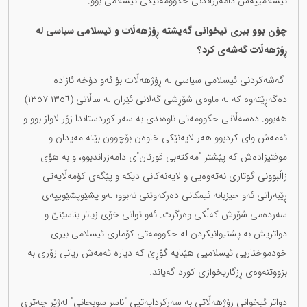
ئیسلامییەش دامەزراندنی حکوومەتێکی ئیسلامی بوو.
چۆن بوو بیری ئیخوانی گەیشتە ڕۆژهەڵات و ئیسلامی سیاسی لە
ڕۆژهەڵات گەشەی کرد؟
گەشەکردنی ئیسلامی سیاسی لە ڕۆژهەڵات بۆ ئەو دۆخە ئازادە
دەگەڕێتەوە کە لە ماوەی شۆڕشی گەلانی ئێران لە ساڵانی (١٣٥٦-١٣٥٧)
هەبوو. دەسەڵاتی حکوومەتی ناوەندی بە سەر کوردستاندا زۆر لاواز بوو و
ئەمەش وای کردبوو هەر لایەنێکی خاوەن بۆچوون بێتە مەیدان و
موفتیزادەش کە پێشتر "مەکتەبی قورئان"ی دامەزراندبوو، و بە هۆی
زاڵبوونی گوتاری نەتەوەیی و لایەنەکانی دیکە و پێگەی کۆمەڵایەتی
ڕێبەرانی ئەو حیزبانە ئیمکانی دەرکەوتنی نەبوو؛ لەو پشێوپشێوییەی
سەردەمی شۆرش کەڵکی وەرگرت. ئەو توانی خۆی زیاتر بناسێنێ و
دواتریش بە پشتیوانیکردن لە حکوومەتی کۆماری ئیسلامی بیری
خودموختاریی ئیسلامیی هێنایە گۆڕێ کە دیارە ئەمەش زیانی زۆری بە
بزووتنەوەی ڕزگاریخوازی کورد گەیاند.
دواتر ئیخوانی ڕۆژهەڵاتی بە سەرکردایەتیی "ناسر سوبحانی" لەژێر چەتری