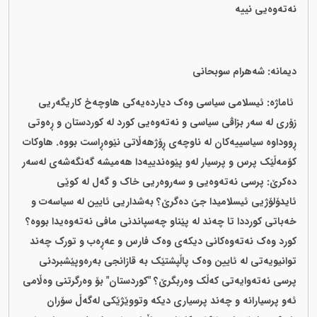
نەتەوەیی نییە
دیمانە: شەهرام سوبحانی
ئاماژە: ئیسلامی سیاسی وەک دیاردەیەکی هاوچەخ کاریگەریی
زۆری لە سەر بزاڤی سیاسی و نەتەوەیی کورد لە کوردستان و ڕەوتی
ڕووداوە سیاسییەکان لە ناوچەی ڕۆژهەڵاتی نێوەڕاست بووە. هاوکات
کۆمەڵێک پرس و پرسیار لەو پێوەندییەدا هەمیشە گەنگەشەی لەسەر
دەکرێ: پرسی نەتەوەیی و سەروەریی خاک و گەل لە کوێی
ئایدۆلۆژیی ئیسلامیدا جێ دەگرێ؟ بەشداریی ئایین لە سیاسەت و
خەباتی کورددا تا چەند لە پێناو چەسپاندنی مافی نەتەوەیدا بووە؟
کورد وەک نەتەوەکانی دیکەی وەک فارس و عەڕەب و تورک چەند
توانیویەتی لە ئایین وەک پاڵپشتێک بە قازانجی بەرەوپێشبردنی
پرسی نەتەوایەتی کەڵک وەربگرێ؟ "کوردستان" بۆ وەرگرتنی وەڵامی
ئەو پرسیارانە و چەند پرسیاری دیکە وتووێژێکی لەگەڵ سۆران