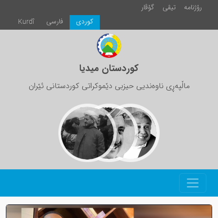
رۆژنامە
تیڤی
گۆڤار
كوردی
فارسی
Kurdî
کوردستان میدیا
ماڵپەڕی ناوەندیی حیزبی دێموکراتی کوردستانی ئێران