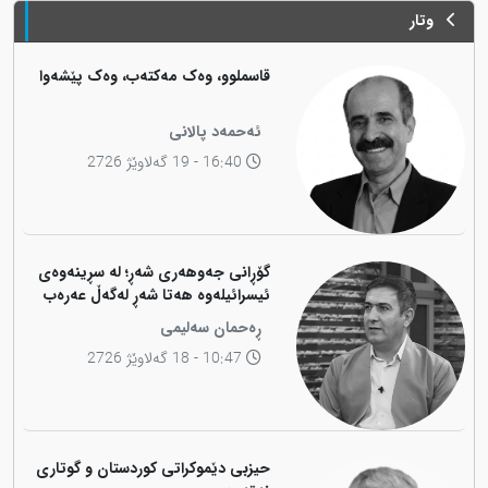
وتار
قاسملوو، وەک مەکتەب، وەک پێشەوا
ئەحمەد پالانی
16:40 - 19 گەلاوێژ 2726
گۆڕانی جەوهەری شەڕ؛ لە سڕینەوەی
ئیسرائیلەوە هەتا شەڕ لەگەڵ عەرەب
ڕەحمان سەلیمی
10:47 - 18 گەلاوێژ 2726
حیزبی دێموکراتی کوردستان و گوتاری