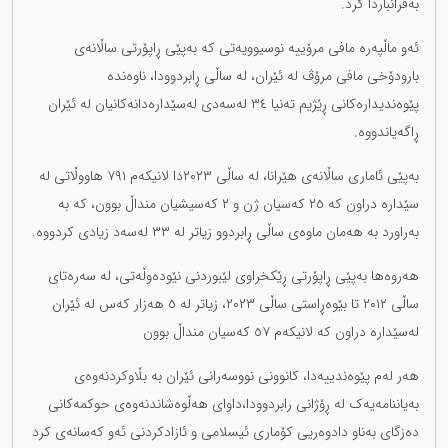
بەفرانباردا کرد.
ئەو ماڵپەرە مافی مرۆییە نوسیوویەتی کە بەپێی ڕاپۆرتی ساڵانەی
بارودۆخی مافی مرۆڤ لە ئێران، لە ساڵی ڕابردوودا، ناوەندە
پێوەندیدارەکانی ڕێژیم تەنیا ٣٤ لەسەدی لەسێدارەدانەکانیان لە ئێران
ڕاگەیاندووە.
بەپێی ئاماری ساڵانەی هێرانا، لە ساڵی ٢٠٢٣دا لانیکەم ٧٩١ هاووڵاتی لە
سێدارە دراون کە ٢٥ کەسیان ژن و ٢ کەسیشیان منداڵ بوون، کە بە
بەراورد بە هەمان ماوەی ساڵی ڕابردوو زیاتر لە ٣٣ لەسەد زیادی کردووە.
هەروەها بەپێی ڕاپۆرتی ڕێکخراوی لێبوردنی نێودەوڵەتی، لە سەرەتای
ساڵی ٢٠١٢ تا بێوەڕاستی ساڵی ٢٠٢٣، زیاتر لە ٥ هەزار کەس لە ئێران
لەسێدارە دراون کە لانیکەم ٥٧ کەسیان منداڵ بوون
هەر لەم پێوەندییەدا، کانوونی نووسەرانی ئێران بە بڵاوکردنەوەی
بەیاننامەیەک لە ڕۆژانی رابردوودا،داوای هەڵوەشاندنەوەی حوکمەکانی
دەزگای بەناو دادوەریی کۆماری ئیسلامی و ئازادکردنی ئەو کەسانەی کرد