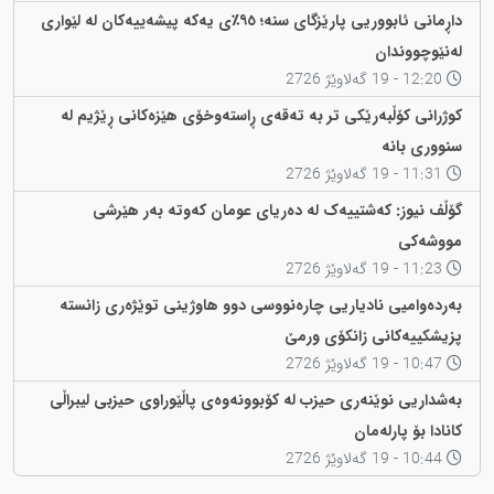
داڕمانی ئابووریی پارێزگای سنە؛ ٩٥٪ی یەکە پیشەییەکان لە لێواری
لەنێوچووندان
12:20 - 19 گەلاوێژ 2726
کوژرانی کۆڵبەرێکی تر بە تەقەی ڕاستەوخۆی هێزەکانی ڕێژیم لە
سنووری بانه
11:31 - 19 گەلاوێژ 2726
گۆڵف نیوز: کەشتییەک لە دەریای عومان کەوتە بەر هێرشی
مووشەکی
11:23 - 19 گەلاوێژ 2726
بەردەوامیی نادیاریی چارەنووسی دوو هاوژینی توێژەری زانستە
پزیشکییەکانی زانکۆی ورمێ
10:47 - 19 گەلاوێژ 2726
بەشداریی نوێنەری حیزب لە کۆبوونەوەی پاڵێوراوی حیزبی لیبراڵی
کانادا بۆ پارلەمان
10:44 - 19 گەلاوێژ 2726