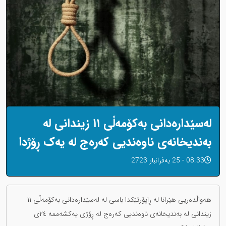
لەسێدارەدانی بەکۆمەڵی ١١ زیندانی لە
بەندیخانەی ناوەندیی کەرەج لە یەک ڕۆژدا
08:33 - 25 بەفرانبار 2723
هەواڵدەریی هێرانا لە ڕاپۆرتێکدا باسی لە لەسێدارەدانی بەکۆمەڵی ١١
زیندانی لە بەندیخانەی ناوەندیی کەرەج لە ڕۆژی یەکشەممە ٢٤ی