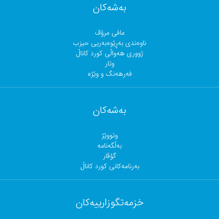
بەشەکان
مافی مرۆڤ
ناوەندی بەڕێوەبەریی حیزب
ژووری هەواڵی کورد کاناڵ
وتار
فەرهەنگ و وێژە
بەشەکان
وتووێژ
بەڵگەنامە
گۆڤار
بەرنامەکانی کورد کاناڵ
خزمەتگوزارییەکان