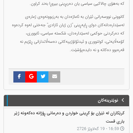
کە بەهۆی چالاکیی سیاسی یان دەربڕینی بیروڕا بەند کراون.
کانوونی نووسەرانی ئێران بە ئاماژەدان بە بەرزبوونەوەی ژمارەی
لەسێدارەدانەکان دوای ڕاپەڕینی ''ژن ژیان ئازادی'' جەختی لەوە کردەوە
کە دەرکردنی حوکمی لەسێدارەدان، شکستە سیاسی، ئابووری،
کۆمەڵایەتی، کولتووری و ئیدئۆلۆژییەکانی دەسەڵاتدارانی ڕێژیم نە
قەرەبوو دەکاتە و نە دایدەپۆشێت.
نوێترینەکان
کرێکاران لە ئێران بۆ کڕینی خواردن و دەرمانی ڕۆژانە دەکەونە ژێر
باری قست
16:59 - 19 گەلاوێژ 2726