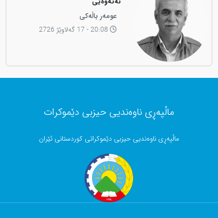
نەتەوەیی
عومەر باڵەکی
20:08 - 17 گەلاوێژ 2726
ماڵپەڕی ناوەندیی حیزبی دێموکرات
ماڵپەڕی ناوەندیی حیزبی دێموکراتی کوردستانی ئێران