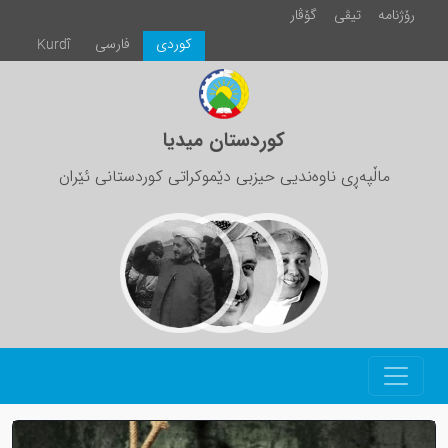
رۆژنامە
تیڤی
گۆڤار
كوردی
فارسی
Kurdî
کوردستان میدیا
ماڵپەڕی ناوەندیی حیزبی دێموکراتی کوردستانی ئێران