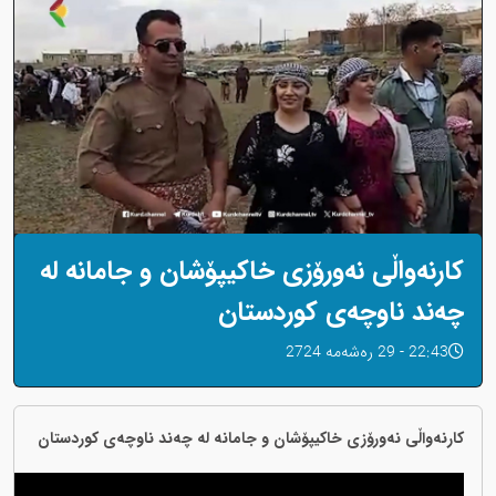
کارنەواڵی نەورۆزی خاکیپۆشان و جامانە لە
چەند ناوچەی کوردستان
22:43 - 29 رەشەمه 2724
کارنەواڵی نەورۆزی خاکیپۆشان و جامانە لە چەند ناوچەی کوردستان