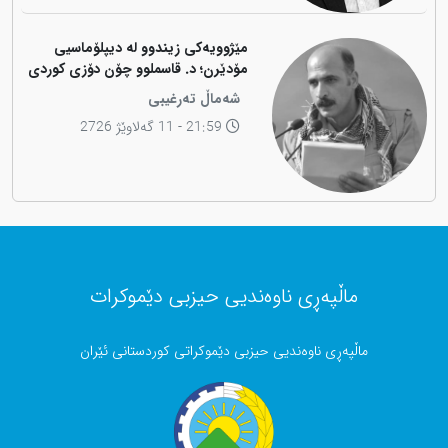
مێژوویەکی زیندوو لە دیپلۆماسیی
مۆدێرن؛ د. قاسملوو چۆن دۆزی کوردی
لە شاخەوە گواستەوە بۆ ناوەندە
شەماڵ تەرغیبی
بڕیاردەرەکانی جیهان؟
21:59 - 11 گەلاوێژ 2726
ماڵپەڕی ناوەندیی حیزبی دێموکرات
ماڵپەڕی ناوەندیی حیزبی دێموکراتی کوردستانی ئێران