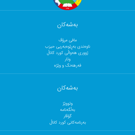
بەشەکان
مافی مرۆڤ
ناوەندی بەڕێوەبەریی حیزب
ژووری هەواڵی کورد کاناڵ
وتار
فەرهەنگ و وێژە
بەشەکان
وتووێژ
بەڵگەنامە
گۆڤار
بەرنامەکانی کورد کاناڵ