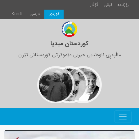
رۆژنامە
تیڤی
گۆڤار
كوردی
فارسی
Kurdî
کوردستان میدیا
ماڵپەڕی ناوەندیی حیزبی دێموکراتی کوردستانی ئێران