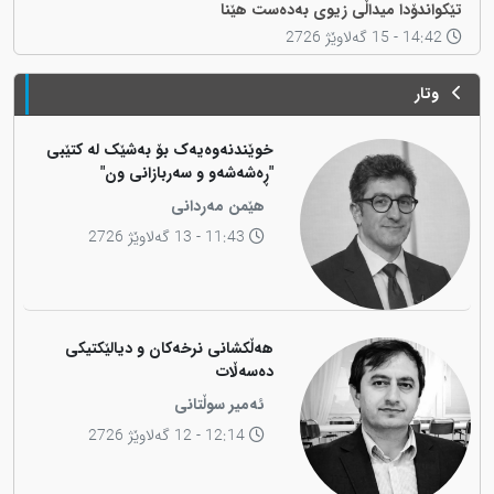
تێکواندۆدا میداڵی زیوی بەدەست هێنا
14:42 - 15 گەلاوێژ 2726
وتار
خوێندنەوەیەک بۆ بەشێک لە کتێبی
"ڕەشەشەو و سەربازانی ون"
هێمن مەردانی
11:43 - 13 گەلاوێژ 2726
هەڵکشانی نرخەکان و دیالێکتیکی
دەسەڵات
ئەمیر سوڵتانی
12:14 - 12 گەلاوێژ 2726