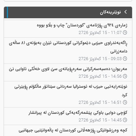
نوێترینەکان
ژمارەی ٩٢٤ی ڕۆژنامەی "کوردستان" چاپ و بڵاو بووە
11:07 - 15 گەلاوێژ 2726
ڕاگەیەندراوی حیزبی دێموکراتی کوردستانی ئێران بەبۆنەی ٨١ ساڵەی
دامەزرانی
09:03 - 15 گەلاوێژ 2726
مەریوان؛ دەسبەسەرکرانی سەرەڕۆیانەی سێ لاوی خەڵکی ئاوایی نێ
14:56 - 15 گەلاوێژ 2726
نوێنەرایەتیی حیزب لە ئوسترالیا سەردانی سێناتۆر ماڵکۆلم ڕۆبێرتی
کرد
14:51 - 15 گەلاوێژ 2726
کۆچی دوایی باوکی پێشمەرگەیەکی کوردستان لە پیرانشار
14:45 - 15 گەلاوێژ 2726
کچە وەرزشوانێکی ڕۆژهەڵاتی کوردستان لە پاڵەوانێتیی جیهانیی