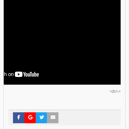
<\div>