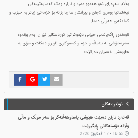
بەڵام سەڕەرای ئەو هەموو دەرد و ئازارە وەک کەسایەتییەکی
نیشتمانپەروەری لاجان و پیرانشار سەربەرزانە بۆ خزمەتی زیاتر بە حیزب و
گەلەکەی هەوڵی دەدا.
ناوەندی ڕاگەیاندنی حیزبی دێموکراتی کوردستانی ئێران، بەم بۆنەوە
سەرەخۆشی لە بنەماڵە و خزم و کەسوکاری ناوبراو دەکات و خۆی بە
هاوبەشی خەمیان دەزانێت.
نوێترینەکان
قەتەر: تاران دەبێت هێرشی پاساوهەڵنەگر بۆ سەر موڵک و ماڵی
وڵاتە دۆستەکانی ڕابگیرێت
16:55 - 17 گەلاوێژ 2726