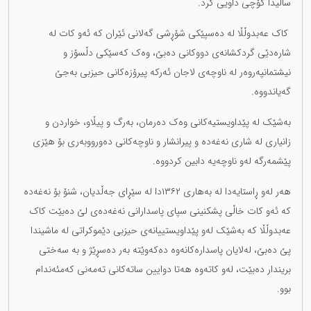
ساڵیدا کۆچی داویی کرد.
کاک عەبدوڵڵا لە دەسپێکی شۆڕشی گەلانی ئێران کە ئەو کات لە
شارەدێی گردکشانەی دووکانی دەبێ، وەک کەسێکی دڵسۆز و
نیشتمانپەروەر لە ناوچەی لاجان ئەرکە پیرۆزەکانی حیزبی بەجێ
گەیاندووە.
بەشێک لە پێداویستیەکانی وەک دەرمان، بەرگ و پیڵاو، خواردن و
زانیاری لە شاری نەغەدە و پیرانشار و ناوچەکانی دەورووبەری بۆ هێزی
پێشمەرگە لەو ناوچەیە دابین کردووە.
هەر لەو ڕاستایەدا لە بەهاری ۱۳۶۲دا لە سێڕای جەڵدیان، شنۆ بۆ نەغەدە
کە ئەو کات خاڵی پشکنینی سپای پاسدارانی نەغەدەی لێ دەبێت کاک
عەبدوڵڵا کە بەشێک لەو پێداویستییانەی حیزبی دێموکراتی لە ماشیندا
پێ دەبێ، لەلایان پاسدارەکانەوە دەکەوێتە بەر دەسڕێژ و بە سەختی
بریندار دەبێت، لەو کاتەوە هەتا دوایین ساتەکانی تەمەنی کەمئەندام
بوو.