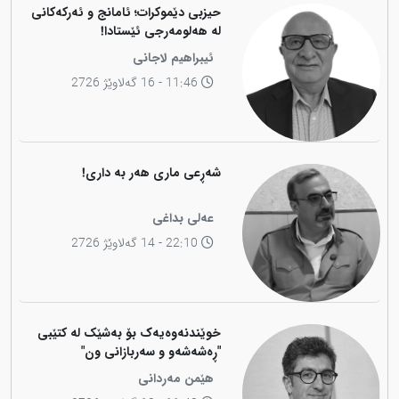
حیزبی دێموکرات؛ ئامانج و ئەرکەکانی
لە هەلومەرجی ئێستادا!
ئیبراهیم لاجانی
11:46 - 16 گەلاوێژ 2726
شەڕعی ماری هەر بە داری!
عەلی بداغی
22:10 - 14 گەلاوێژ 2726
خوێندنەوەیەک بۆ بەشێک لە کتێبی
"ڕەشەشەو و سەربازانی ون"
هێمن مەردانی