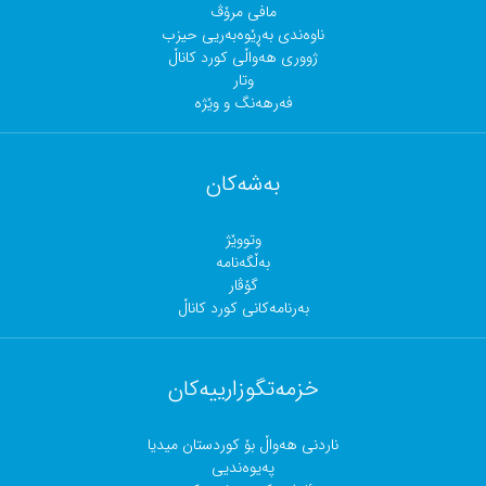
مافی مرۆڤ
ناوەندی بەڕێوەبەریی حیزب
ژووری هەواڵی کورد کاناڵ
وتار
فەرهەنگ و وێژە
بەشەکان
وتووێژ
بەڵگەنامە
گۆڤار
بەرنامەکانی کورد کاناڵ
خزمەتگوزارییەکان
ناردنی هەواڵ بۆ کوردستان میدیا
پەیوەندیی