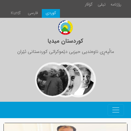
رۆژنامە
تیڤی
گۆڤار
كوردی
فارسی
Kurdî
کوردستان میدیا
ماڵپەڕی ناوەندیی حیزبی دێموکراتی کوردستانی ئێران