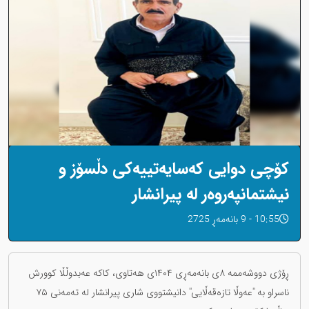
کۆچی دوایی کەسایەتییەکی دڵسۆز و
نیشتمانپەروەر لە پیرانشار
10:55 - 9 بانەمەڕ 2725
ڕۆژی دووشەممە ٨ی بانەمەڕی ۱۴۰۴ی هەتاوی، کاکە عەبدوڵڵا کوورش
ناسراو بە ''عەوڵا تازەقەڵایی'' دانیشتووی شاری پیرانشار لە تەمەنی ۷۵