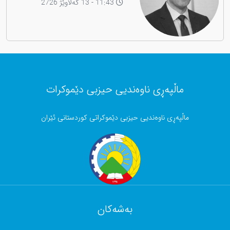
11:43 - 13 گەلاوێژ 2726
ماڵپەڕی ناوەندیی حیزبی دێموکرات
ماڵپەڕی ناوەندیی حیزبی دێموکراتی کوردستانی ئێران
بەشەکان