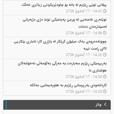
پیلانی نوێی ڕێژیم لە بانە بۆ چاودێریکردنی زیاتری خەڵک
14:41 - 17 گەلاوێژ 2726
نوێنەری خامنەیی لە ورمێ پەیامێکی توند دژی دژبەرانی
لەسێدارەدان دەدات
14:36 - 17 گەلاوێژ 2726
چوونەدەروەی یەک میلیۆن کرێکار لە بازاڕی کار؛ ئاماری بێکاریی
٧٪ی ڕاست نییە
14:32 - 17 گەلاوێژ 2726
بەرپرسێکی ڕێژیم سەبارەت بە مەرگی بەکۆمەڵی نەخۆشەکان
هۆشداری دا
14:29 - 17 گەلاوێژ 2726
کاردانەوەی بەرپرسانی ڕێژیم بە هاوپەیمانیی مەککە
14:23 - 17 گەلاوێژ 2726
وتار