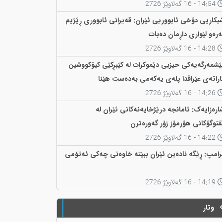
14:54 - 16 گەلاوێژ 2726
یکاریی دۆخی ئابووریی ئێران: قەیرانی ئابووری ڕێژیم
ەرەو لێواری داڕمان دەبات
14:28 - 16 گەلاوێژ 2726
ێشمەرگەیەکی حیزبی دێموکرات لە کێبڕکێی کیۆکووشین
اراتەی عێراقدا پلەی یەکەمی بەدەست هێنا
14:26 - 16 گەلاوێژ 2726
ارەزایەک: ئامانجە درێژخایەنەکانی ئێران لە
فتوگۆکانی هۆرمۆز زۆر گەورەترن
14:22 - 16 گەلاوێژ 2726
رامپ: ڕێگە نادەین ئێران ببێتە خاوەنی چەکی ئەتۆمی
14:19 - 16 گەلاوێژ 2726
وتار