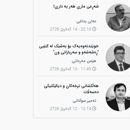
شەڕعی ماری هەر بە داری!
عەلی بداغی
22:10 - 14 گەلاوێژ 2726
خوێندنەوەیەک بۆ بەشێک لە کتێبی
"ڕەشەشەو و سەربازانی ون"
هێمن مەردانی
11:43 - 13 گەلاوێژ 2726
هەڵکشانی نرخەکان و دیالێکتیکی
دەسەڵات
ئەمیر سوڵتانی
12:14 - 12 گەلاوێژ 2726