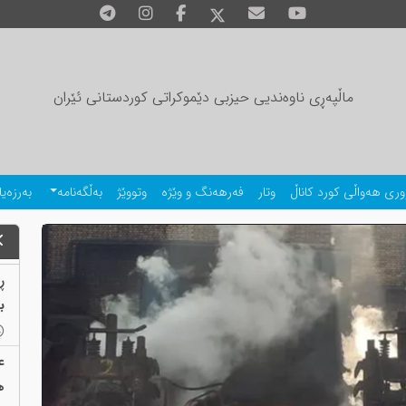
ماڵپەڕی ناوەندیی حیزبی دێموکراتی کوردستانی ئێران
وری هەواڵی کورد کاناڵ
وتار
فەرهەنگ و وێژە
وتووێژ
بەڵگەنامە
بەرزەیا
ڕ
بەب
ع
ه