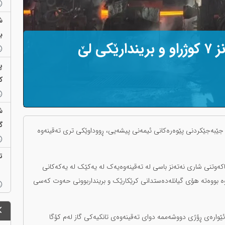
ش
ب
تەقینەوە لە کۆگای پۆڵای نەتەنز ٧ کوژراو و بریندارێکی لێ
پ
ک
ش
گ
 جێبەجێکردنی پێوەرەکانی ئیمەنی پیشەیی، ڕووداوێکی تری تەقینەوە
ت
ی ١٤٠٤، بەرپرسی بەشی فریاکەوتنی شاری نەتەنز باسی لە تەقینەوەیەک لە یەکێک لە یەکەکانی
داوە بووەتە هۆی گیانلەدەستدانی کرێکارێک و برینداربوونی حەوت کەسی
''ئێوارەی ڕۆژی دووشەممە دوای تەقینەوەی تانکیەکی گاز لەم کۆگا