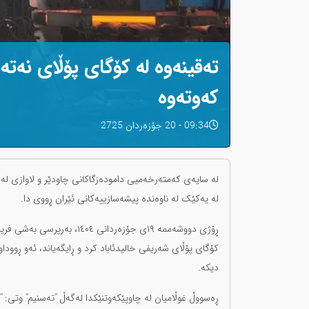
کەوتەوە
09:34 - 20 جۆزەردان 2725
لە سایەی کەمتەرخەمیی دامودەزگاکانی چاودێر و لاوازی لە
لە یەکێک لە ناوەندە پیشەسازییەکانی ئێران ڕووی دا.
ڕۆژی دووشەممە ١٩ی جۆزەردان
کۆگای پۆڵای شەریفی خالیدئاباد کرد و ڕایگەیاند، ئەو ڕوو
دیکە.
ڕەسووڵ غوڵامیان لە چاوپێکەوتنێکدا لەگەڵ ''تەسنیم'' وتی: 