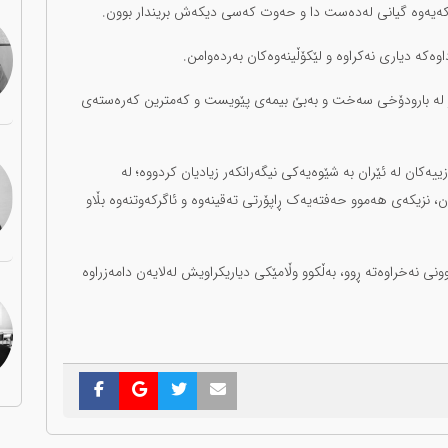
کەیەوە گیانی لەدەست دا و حەوت کەسی دیکەش بریندار بوون.
وەکە دیاری نەکراوە و لێکۆڵینەوەکان بەردەوامن.
رجار لە بارودۆخی سەخت و بەبێ بیمەی پێویست و کەمترین کەرەستەی
ییەکان لە ئێران بە شێوەیەکی نیگەرانکەر زیادیان کردووە؛ لە
ن، نزیکەی هەموو حەفتەیەک ڕاپۆرتی تەقینەوە و ئاگرکەوتنەوە بڵاو
نی نەخراوەتە ڕوو، بەڵکوو وڵامێکی دیاریکراویش لەلایەن دامەزراوە