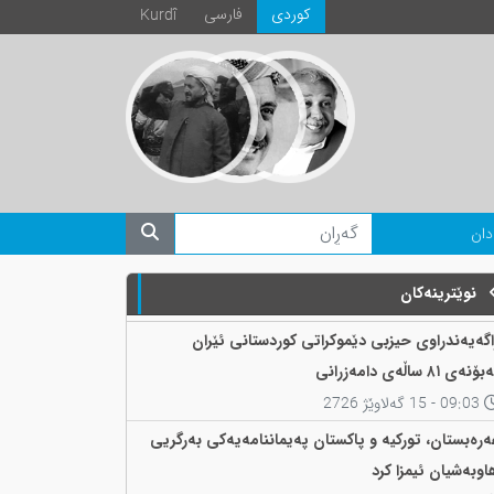
كوردی
فارسی
Kurdî
دان
نوێترینەکان
اگەیەندراوی حیزبی دێموکراتی کوردستانی ئێران
ۆنەی ٨١ ساڵەی دامەزرانی
09:03 - 15 گەلاوێژ 2726
ەرەبستان، تورکیە و پاکستان پەیماننامەیەکی بەرگریی
اوبەشیان ئیمزا کرد