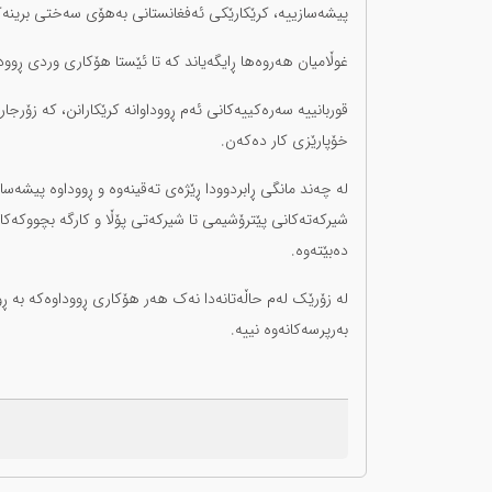
پیشەسازییە، کرێکارێکی ئەفغانستانی بەهۆی سەختی برینە
غوڵامیان هەروەها ڕایگەیاند کە تا ئێستا هۆکاری وردی ڕوودا
قوربانییە سەرەکییەکانی ئەم ڕووداوانە کرێکارانن، کە زۆ
خۆپارێزی کار دەکەن.
لە چەند مانگی ڕابردوودا ڕێژەی تەقینەوە و ڕووداوە پیشەساز
شیرکەتەکانی پێترۆشیمی تا شیرکەتی پۆڵا و کارگە بچووکەکا
دەبێتەوە.
لە زۆرێک لەم حاڵەتانەدا نەک هەر هۆکاری ڕووداوەکە بە ڕوو
بەرپرسەکانەوە نییە.