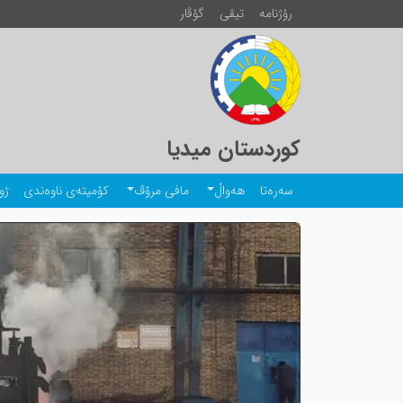
رۆژنامە
تیڤی
گۆڤار
کوردستان میدیا
سەرەتا
هەواڵ
مافی مرۆڤ
کۆمیتەی ناوەندی
ژو