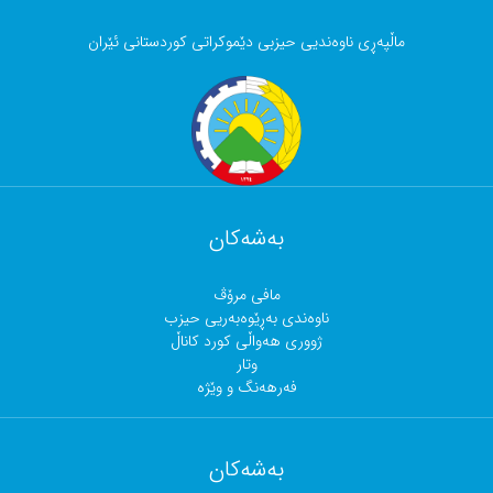
ماڵپەڕی ناوەندیی حیزبی دێموکراتی کوردستانی ئێران
بەشەکان
مافی مرۆڤ
ناوەندی بەڕێوەبەریی حیزب
ژووری هەواڵی کورد کاناڵ
وتار
فەرهەنگ و وێژە
بەشەکان