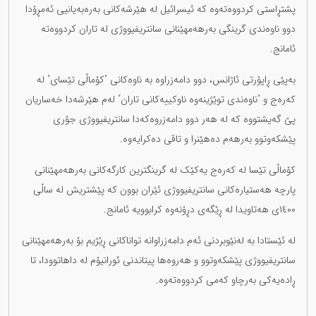
پشتڕاستی کردووەتەوە کە ئیسرائیل لە هێرشەکانی بەرەبەیانیی ئەمڕۆدا
دوو ناوەندی گرینگی بەرهەمهێنانی سانتریفیووژی لە تاران کردووەتە
ئامانج.
بەپێی ڕاپۆرتی ئاژانس، دوو دامەزراوە بە ناوەکانی "کۆماڵی تێسای" لە
کەرەج و "ناوەندی توێژینەوە ناوکییەکانی تاران" لەم هێرشەدا خەساریان
پێ گەیشتووە کە لە هەر دوو دامەزروەکەدا سانتریفیووژی جۆری
پێشکەوتوو بەرهەم دەهێنرا و تاقی دەکرایەوە.
کۆماڵی تێسا لە کەرەج یەکێک لە گرینگترین کارگەکانی بەرهەمهێنانی
پارچە هەستیارەکانی سانتریفیووژی ئێران بوون کە پێشتریش لە ساڵی
١٤٠٠ی هەتاویدا لە ڕێگەی دڕۆنەوە کرابوویە ئامانج.
لە ئێستادا بە لەنێوبردنی ئەم دامەزراوانە تواناکانی ڕێژیم بۆ بەرهەمهێنانی
سانتریفیووژی پێشکەوتوو و هەروەها پیتاندنی ئورانیۆم لە داهاتوودا، تا
ڕادەیەکی بەرچاو کەمی کردووەتەوە.