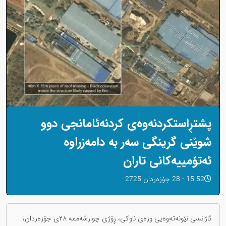
پشتڕاستکردنەوەی کردنەئامانجی دوو
شوێنی گرینگی سەر بە دامەزراوە
ئەتۆمییەکانی تاران
15:52 - 28 جۆزەردان 2725
ئاژانسی نێونەتەوەیی وزەی ناوکی، ڕۆژی چوارشەممە ٢٨ی جۆزەردان،