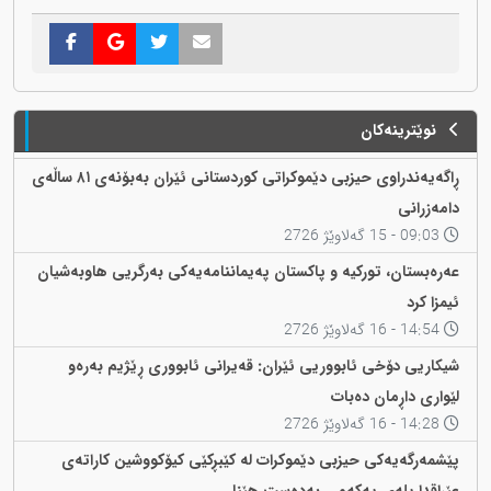
نوێترینەکان
ڕاگەیەندراوی حیزبی دێموکراتی کوردستانی ئێران بەبۆنەی ٨١ ساڵەی
دامەزرانی
09:03 - 15 گەلاوێژ 2726
عەرەبستان، تورکیە و پاکستان پەیماننامەیەکی بەرگریی هاوبەشیان
ئیمزا کرد
14:54 - 16 گەلاوێژ 2726
شیکاریی دۆخی ئابووریی ئێران: قەیرانی ئابووری ڕێژیم بەرەو
لێواری داڕمان دەبات
14:28 - 16 گەلاوێژ 2726
پێشمەرگەیەکی حیزبی دێموکرات لە کێبڕکێی کیۆکووشین کاراتەی