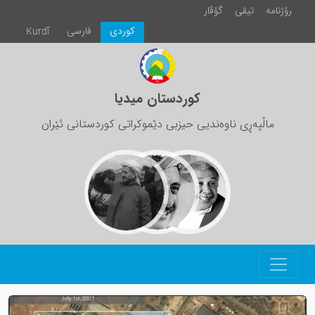
رۆژنامە
تیڤی
گۆڤار
كوردی
فارسی
Kurdî
کوردستان میدیا
ماڵپەڕی ناوەندیی حیزبی دێموکراتی کوردستانی ئێران