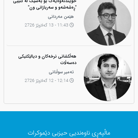
خوێندنەوەیەک بۆ بەشێک لە کتێبی
"ڕەشەشەو و سەربازانی ون"
هێمن مەردانی
11:43 - 13 گەلاوێژ 2726
هەڵکشانی نرخەکان و دیالێکتیکی
دەسەڵات
ئەمیر سوڵتانی
12:14 - 12 گەلاوێژ 2726
ماڵپەڕی ناوەندیی حیزبی دێموکرات