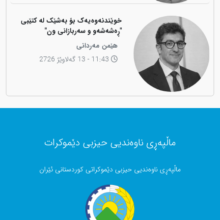
خوێندنەوەیەک بۆ بەشێک لە کتێبی
"ڕەشەشەو و سەربازانی ون"
هێمن مەردانی
11:43 - 13 گەلاوێژ 2726
ماڵپەڕی ناوەندیی حیزبی دێموکرات
ماڵپەڕی ناوەندیی حیزبی دێموکراتی کوردستانی ئێران