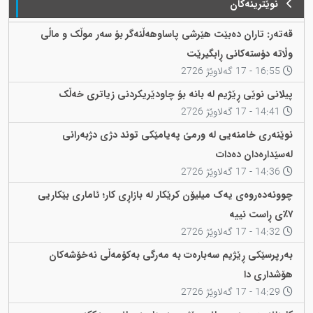
نوێترینەکان
قەتەر: تاران دەبێت هێرشی پاساوهەڵنەگر بۆ سەر موڵک و ماڵی
وڵاتە دۆستەکانی ڕابگیرێت
16:55 - 17 گەلاوێژ 2726
پیلانی نوێی ڕێژیم لە بانە بۆ چاودێریکردنی زیاتری خەڵک
14:41 - 17 گەلاوێژ 2726
نوێنەری خامنەیی لە ورمێ پەیامێکی توند دژی دژبەرانی
لەسێدارەدان دەدات
14:36 - 17 گەلاوێژ 2726
چوونەدەروەی یەک میلیۆن کرێکار لە بازاڕی کار؛ ئاماری بێکاریی
٧٪ی ڕاست نییە
14:32 - 17 گەلاوێژ 2726
بەرپرسێکی ڕێژیم سەبارەت بە مەرگی بەکۆمەڵی نەخۆشەکان
هۆشداری دا
14:29 - 17 گەلاوێژ 2726