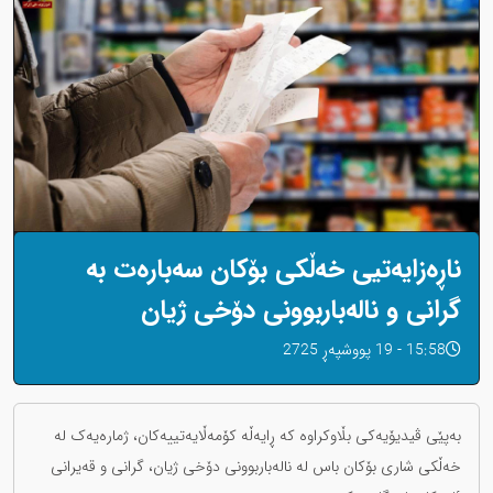
ناڕه‌زایه‌تیی خه‌ڵکی بۆکان سەبارەت بە
گرانی و ناله‌باربوونی دۆخی ژیان
15:58 - 19 پووشپەڕ 2725
به‌پێی ڤیدیۆیەکی بڵاوکراوه که‌ ڕایه‌ڵه‌ کۆمه‌ڵایه‌تییه‌کان، ژمارەیەک لە
خەڵكی شاری بۆکان باس له‌ ناله‌باربوونی دۆخی ژیان، گرانی و قه‌یرانی