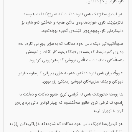
ئاو، کاره‌با و گاز ده‌که‌ن.
له‌و ڤیدیۆیه‌دا ژنێک باس له‌وه‌ ده‌کات که‌ له‌ ڕۆژێکدا ته‌نیا چه‌ند
کاتژمێرێک ئاوی خوارده‌نه‌وه‌ی ماڵان هه‌یه‌ و خه‌ڵکی ئه‌و شاره‌ بۆ
دابینکردنی ئاو، ڕووبه‌ڕووی کێشه‌ی گه‌وره‌ بوونه‌ته‌وه‌.
هاووڵاتییه‌کی دیکه‌ باس له‌وه‌ ده‌کات کە به‌هۆی پچڕانی کاره‌با له‌م
وه‌رزی گه‌رمایه‌دا، که‌ره‌سته‌ی فێنککه‌ره‌وه‌ کار ناکات و ئه‌وه‌ش
بنه‌ماڵه‌کان به‌تایبه‌ت منداڵانی تووشی گه‌رمابردوویی کردووه‌.
هاووڵاتییان باس له‌وه‌ ده‌که‌ن هه‌ر به‌ هۆی پچڕانی کاره‌باوه‌ خاوه‌ن
دووکان و پێشه‌سازییه‌کان تووشی زیانێکی زۆر بوون‌.
هه‌روه‌ها خاتوونێک باس له‌ گرانیی کرێ خانوو ده‌کات و ده‌ڵێت به‌
ڕاده‌یه‌ک نرخی کرێ خانوو هه‌ڵکشاوه‌ که‌ چیتر توانای دانی بڕه‌ پاره‌ی
کرێ خانوویان نییه‌.
له‌و ڤیدیۆیه‌دا لاوێک باس له‌وه‌ ده‌کات که شتومه‌که‌ خۆراکییه‌کان ڕۆژ به‌