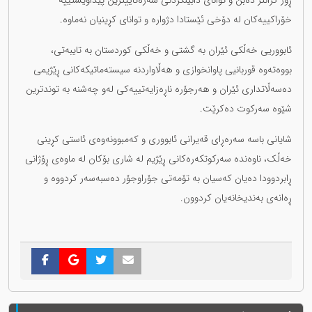
ڕۆژ گرانتر ده‌بن و توانای دابینکردنی سه‌ره‌تاییترین پێداویستییه‌
خۆراکییه‌کان له‌ دۆخی ئێستادا دژواره‌ و توانای کڕینیان نه‌ماوه‌.
ئابووریی خه‌ڵکی ئێران به‌ گشتی و خه‌ڵکی کوردستان به‌ تایبه‌تی،
بووه‌ته‌وه‌ قوربانیی پاوانخوازی و هه‌ڵاواردنه‌ سیسته‌ماتیکه‌کانی ڕێژیمی
ده‌سه‌ڵاتداری ئێران و هه‌رجۆره‌ ناڕه‌زایه‌تییه‌کی له‌و چه‌شنه‌ به‌ توندترین
شێوه‌ سه‌رکوت ده‌کرێت.
شایانی باسه‌ سه‌ره‌ڕای قه‌یرانی ئابووری و که‌مبوونه‌وه‌ی ئاستی کڕینی
خه‌ڵک، ناوه‌نده‌ سه‌رکوتکەره‌کانی ڕێژیم له‌ شاری بۆکان له‌ ماوه‌ی ڕۆژانی
ڕابردوودا ده‌یان که‌سیان به‌ تۆمه‌تی جۆراوجۆر ده‌سبه‌سه‌ر کردووه‌ و
ڕه‌انه‌ی به‌ندیخانه‌یان کردوون.