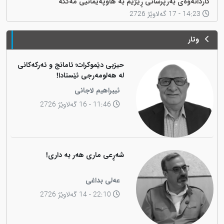
کاردانەوەی بەرپرسانی ڕێژیم بە هاوپەیمانیی مەککە
14:23 - 17 گەلاوێژ 2726
وتار
حیزبی دێموکرات؛ ئامانج و ئەرکەکانی
لە هەلومەرجی ئێستادا!
ئیبراهیم لاجانی
11:46 - 16 گەلاوێژ 2726
شەڕعی ماری هەر بە داری!
عەلی بداغی
22:10 - 14 گەلاوێژ 2726