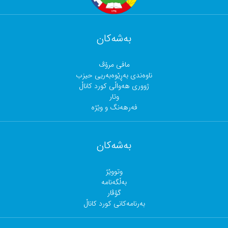
بەشەکان
مافی مرۆڤ
ناوەندی بەڕێوەبەریی حیزب
ژووری هەواڵی کورد کاناڵ
وتار
فەرهەنگ و وێژە
بەشەکان
وتووێژ
بەڵگەنامە
گۆڤار
بەرنامەکانی کورد کاناڵ