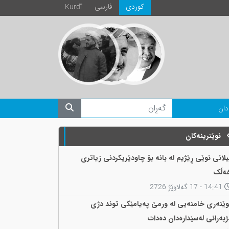
كوردی
فارسی
Kurdî
دان
نوێترینەکان
یلانی نوێی ڕێژیم لە بانە بۆ چاودێریکردنی زیاتری
ەڵک
14:41 - 17 گەلاوێژ 2726
وێنەری خامنەیی لە ورمێ پەیامێکی توند دژی
ژبەرانی لەسێدارەدان دەدات