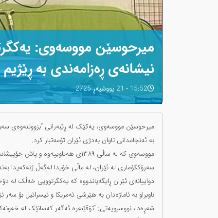
میرحوسێن مووسەوی: یەکگرت
نیشانەی ڕەزامەندی بە ڕێژیم ن
15:52 - 21 پووشپەڕ 2725
بە ئەنجامدانی تاوان بەدژی ئێران تۆمەتبار کرد.
سەرۆککۆماری لە ئێران، لە ماڵی خۆیدا لەگەڵ ژنەکەیدا بەند 
دواییانەی ئێران ڕایگەیاندووە کە یەکگرتوویی خەڵک لە دۆخ
ناوبراو بە ئاماژەدان بە هێرشی ئەمریکا و ئیسرائیل بۆ سەر
شەڕەدا، نووسیویەتی: "تۆقێنەرە ئەگەر کەسانێک لە خەونەکان