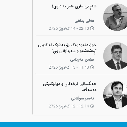
شەڕعی ماری هەر بە داری!
عەلی بداغی
22:10 - 14 گەلاوێژ 2726
خوێندنەوەیەک بۆ بەشێک لە کتێبی
"ڕەشەشەو و سەربازانی ون"
هێمن مەردانی
11:43 - 13 گەلاوێژ 2726
هەڵکشانی نرخەکان و دیالێکتیکی
دەسەڵات
ئەمیر سوڵتانی
12:14 - 12 گەلاوێژ 2726