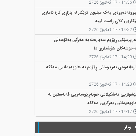
14:36 - 17 گەلاوێژ 2726
وونەدەروەی یەک میلیۆن کرێکار لە بازاڕی کار؛ ئاماری
اریی ٧٪ی ڕاست نییە
14:32 - 17 گەلاوێژ 2726
ەرپرسێکی ڕێژیم سەبارەت بە مەرگی بەکۆمەڵی
ەخۆشەکان هۆشداری دا
14:29 - 17 گەلاوێژ 2726
اردانەوەی بەرپرسانی ڕێژیم بە هاوپەیمانیی مەککە
14:23 - 17 گەلاوێژ 2726
ێشوازیی تەشکیلاتی خۆبەڕێوەبەریی فەلەستین لە
اوپەیمانیی بەرگریی مەککە
14:17 - 17 گەلاوێژ 2726
وتار