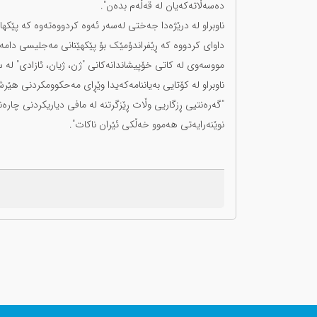
دەسەڵاتەکەیان لە قەڵەم بدەن".
ناوبراو لە درێژەدا جەختی لەسەر ئەوە کردووەتەوە کە پێکه
داوای کردووە کە ڕێفراندۆمێک بۆ پێکهێنانی مەجلیسی دامەز
مووسەوی لە کاتی خۆپیشاندانەکانی "ژن، ژیان، ئازادی" لە ساڵی ١٤٠١، ئەم داواکارییەی باس 
ناوبراو لە کۆتایی بەیاننامەکەیدا وێڕای مەحکوومکردنی هێر
"گەرەنتیی ڕزگاریی وڵات ڕێزگرتنە لە مافی دیاریکردنی چار
نوێنەرایەتی هەموو خەڵکی ئێران ناکات".