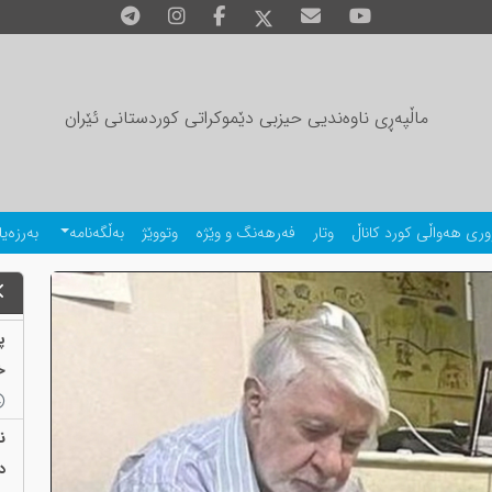
ماڵپەڕی ناوەندیی حیزبی دێموکراتی کوردستانی ئێران
وری هەواڵی کورد کاناڵ
وتار
فەرهەنگ و وێژە
وتووێژ
بەڵگەنامە
بەرزەیا
پ
خ
ن
د