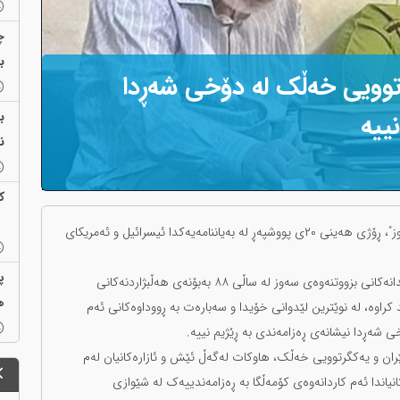
چ
بێک
وویی خەڵک لە دۆخی شەڕدا
ب
ییە
ن
ک
میرحوسێن مووسەوی، یەکێک لە ڕێبەرانی "بزووتنەوەی سەوز"، ڕۆژی هەینی ٢٠ی پووشپەڕ لە بەیاننامەیەکدا ئیسرائیل و ئەمریکای
پ
مووسەوی کە لە ساڵی ١٣٨٩ی هەتاوییەوە و پاش خۆپیشاندانەکانی بزووتنەوەی سەوز لە ساڵی ٨٨ بەبۆنەی هەڵبژاردنەکانی
ه
کراوە، لە نوێترین لێدوانی خۆیدا و سەبارەت بە ڕووداوەکانی ئەم
ی شەڕدا نیشانەی ڕەزامەندی بە ڕێژیم نییە.
 ئێران و یەکگرتوویی خەڵک، هاوکات لەگەڵ ئێش و ئازارەکانیان لەم
یاندا ئەم کاردانەوەی کۆمەڵگا بە ڕەزامەندییەک لە شێوازی