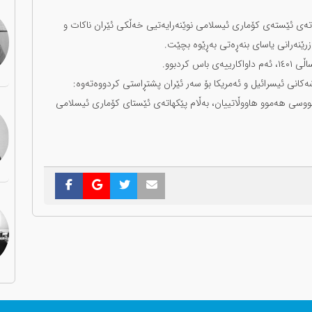
اتەی ئێستەی کۆماری ئیسلامی نوێنەرایەتیی خەڵکی ئێران ناکات و
رێنەرانی یاسای بنەڕەتی بەڕێوە بچێت.
کردبوو.
شەکانی ئیسرائیل و ئەمریکا بۆ سەر ئێران پشتڕاستی کردووەتەوە:
ەنووسی هەموو هاووڵاتییان، بەڵام پێکهاتەی ئێستای کۆماری ئیسلامی