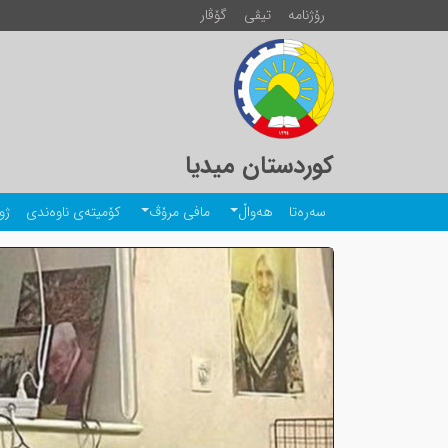
رۆژنامە
تیڤی
گۆڤار
کوردستان میدیا
سەرەتا
هەواڵ
مافی مرۆڤ
کۆمیتەی ناوەندی
ژو