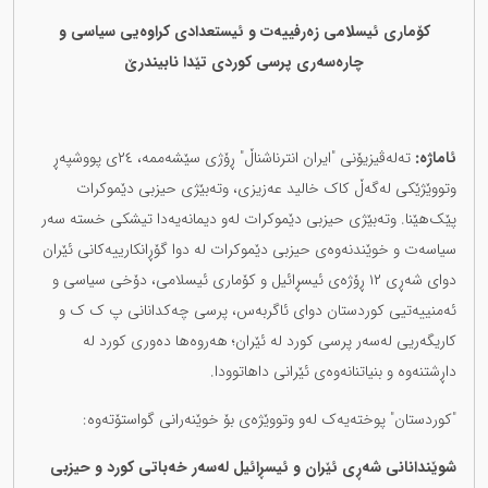
کۆماری ئیسلامی زەرفییەت و ئیستعدادی کراوەیی سیاسی و
چارەسەری پرسی کوردی تێدا نابیندرێ
ئاماژە:
تەلەڤیزیۆنی "ایران انترناشناڵ" ڕۆژی سێشەممە، ٢٤ی پووشپەڕ
وتووێژێکی لەگەڵ کاک خالید عەزیزی، وتەبێژی حیزبی دێموکرات
پێک‌هێنا. وتەبێژی حیزبی دێموکرات لەو دیمانەیەدا تیشکی خستە سەر
سیاسەت و خوێندنەوەی حیزبی دێموکرات لە دوا گۆڕانکارییەکانی ئێران
دوای شەڕی ١٢ ڕۆژەی ئیسڕائیل و کۆماری ئیسلامی، دۆخی سیاسی و
ئەمنییەتیی کوردستان دوای ئاگربەس، پرسی چەکدانانی پ ک ک و
کاریگەریی لەسەر پرسی کورد لە ئێران؛ هەروەها دەوری کورد لە
داڕشتنەوە و بنیاتنانەوەی ئێرانی داهاتوودا.
"کوردستان" پوختەیەک لەو وتووێژەی بۆ خوێنەرانی گواستۆتەوە:
شوێندانانی شەڕی ئێران و ئیسڕائیل‌ لەسەر خەباتی کورد و حیزبی