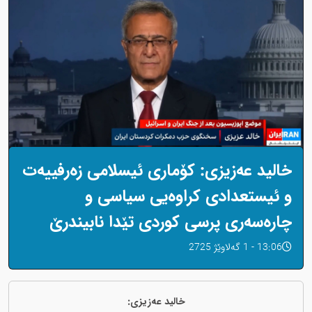
خالید عەزیزی: کۆماری ئیسلامی زەرفییەت
و ئیستعدادی کراوەیی سیاسی و
چارەسەری پرسی کوردی تێدا نابیندرێ
13:06 - 1 گەلاوێژ 2725
خالید عەزیزی: