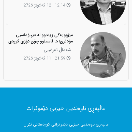
12:14 - 12 گەلاوێژ 2726
مێژوویەکی زیندوو لە دیپلۆماسیی
مۆدێرن؛ د. قاسملوو چۆن دۆزی کوردی
لە شاخەوە گواستەوە بۆ ناوەندە
شەماڵ تەرغیبی
بڕیاردەرەکانی جیهان؟
21:59 - 11 گەلاوێژ 2726
ماڵپەڕی ناوەندیی حیزبی دێموکرات
ماڵپەڕی ناوەندیی حیزبی دێموکراتی کوردستانی ئێران