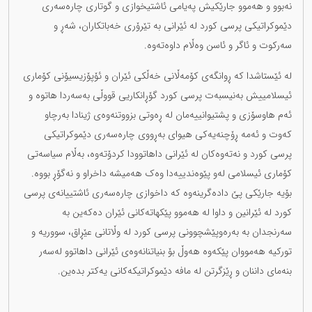
نەبوو و هەموو جارێکیش پەیامی ئاشتیخوازی و گوتاری چارەسەری
دێموکراتیکی پرسی کورد لە ئێرانی بە تێرۆری خەباتکاران، شەڕ و
سەرکوت و ئاگر و ئاسن وەڵام داوەتەوە.
لە ئێستاشدا کە ڕوانگەی کۆمەڵانی خەڵکی ئێران و ئۆپۆزیسیۆنی کۆماری
ئیسلامییش بەنیسبەت پرسی کورد گۆڕانکاریی قووڵی بەسەردا هاتوە و
ئەم هاوسۆزی و پشتیوانییەمان لە ڕەوتی بزووتنەوەی ژینادا بەرچاو
کەوت و ئەمە ڕۆچنەیەکی هیوای بەڕووی چارەسەری دێموکراتیکی
پرسی کورد و نەتەوەکان لە ئێرانی داهاتوودا کردۆتەوە، بەڵام سیاسەتی
کۆماری ئیسلامی لەو پێوەندییەدا وەک هەمیشە داخراو و نەگۆڕ بووە.
بۆیە جارێکی پێ دادەگرینەوە کە داخوازی چارەسەری ئاشتییانەی پرسی
کورد لە ئێرانین و داوا لە هەموو پێکهاتەکانی ئێران دەکەین بە
سەرنجدان بە بەرەوپێشچوونی پرسی کورد لە وڵاتانی عێڕاق، سووریە و
تورکیە هەمووان پێکەوە هەوڵ بۆ بنیاتنانەوەی ئێرانی داهاتوو لەسەر
بنەمای داننان و ڕێزگرتن لە مافە دێموکراتیکەکانی یەکتر بدەین.