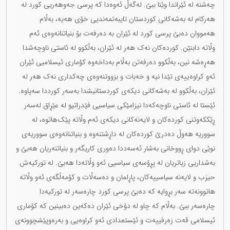
چەشنە لە ئێراندا وێنا ببێ. لەگەڵ ئەوەدا کە پرسی جەوهەریی کورد لە
هەرکام لە بەشەکانی کوردستان تایبەتمەندیی خۆی هەیە، بەڵام
هەمووان دەبێ پرسی کورد لە ئێران بە دەرفەت بۆ بنیاتنانەوەی ئەم
وڵاتە دابنێن. کوردەکان نەک هەر لە ئێران، بەڵکوو لە ئاستی ناوچەشدا
هەڕەشە نین، بەڵکوو دەرفەتن بەڵام بەداخەوە کۆماری ئیسلامیی ئێران
ئەو کراوەییەی تێدا نیە و خەبات و بزووتنەوەی چەکداری نەک هەر لە
ئێران، بەڵکوو لە بەشەکانی دیکەی کوردستانیشدا بەسەر کورددا سەپاوە.
ئێستا لە ئاستی ناوچەکەدا نیزامێکی سیاسیی فێدراتیو لە عێڕاق لەسەر
ڕێککەوتنی کوردەکان و لایەنەکانی دیکەی ئەم وڵاتە پێک‌هاتوە، لە
سووریە هەوڵ دەدرێ کوردەکان لە داڕشتنەوە و بنیاتنانەوەی سووریەی
نوێی دوای ڕووخانی بەشار ئەسەددا دەوری کاریگەر و بنیاتنەریان هەبێ و
بەشداریی زیاتریان لە پڕۆسەی سیاسیی ئەو وڵاتەدا هەبێ. لە تورکیەش
حیزب و لایەنە سیاسییەکان، پاڕلمان و دەسەڵات و کۆمەڵگەی ئەو وڵاتە
هاتوونەتە سەر بڕوایە کە دەبێ پرسی کورد چارەسەر لە تورکیەدا
چارەسەر ببێ. بەڵام کە چاو لە دۆخی ئێران دەکەین دەبینین کە کۆماری
ئیسلامی قەت زەرفییەت و ئێستعدادی ئەو کراوەیی و بەرەوپێشچوونەی