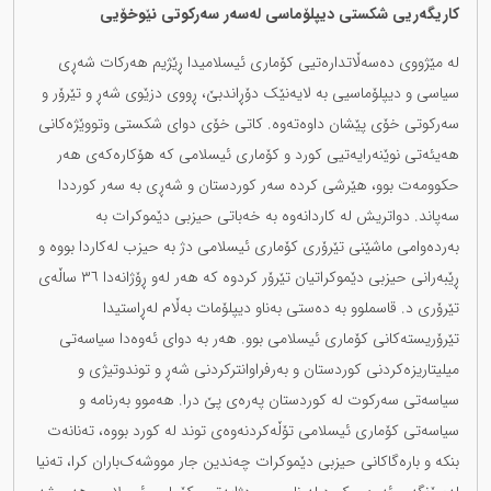
کاریگەریی شکستی دیپلۆماسی لەسەر سەرکوتی نێوخۆیی
لە مێژووی دەسەڵاتدارەتیی کۆماری ئیسلامیدا ڕێژیم هەرکات شەڕی
سیاسی و دیپلۆماسیی بە لایەنێک دۆڕاندبێ، ڕووی دزێوی شەڕ و تێرۆر و
سەرکوتی خۆی پێشان داوەتەوە. کاتی خۆی دوای شکستی وتووێژەکانی
هەیئەتی نوێنەرایەتیی کورد و کۆماری ئیسلامی کە هۆکارەکەی هەر
حکوومەت بوو، هێرشی کردە سەر کوردستان و شەڕی بە سەر کورددا
سەپاند. دواتریش لە کاردانەوە بە خەباتی حیزبی دێموکرات بە
بەردەوامی ماشێنی تێرۆری کۆماری ئیسلامی دژ بە حیزب لەکاردا بووە و
ڕێبەرانی حیزبی دێموکراتیان تێرۆر کردوە کە هەر لەو ڕۆژانەدا ٣٦ ساڵەی
تێرۆری د. قاسملوو بە دەستی بەناو دیپلۆمات بەڵام لەڕاستیدا
تێرۆریستەکانی کۆماری ئیسلامی بوو. هەر بە دوای ئەوەدا سیاسەتی
میلیتاریزەکردنی کوردستان و بەرفراوانترکردنی شەڕ و توندوتیژی و
سیاسەتی سەرکوت لە کوردستان پەرەی پێ درا. هەموو بەرنامە و
سیاسەتی کۆماری ئیسلامی تۆڵەکردنەوەی توند لە کورد بووە، تەنانەت
بنکە و بارەگاکانی حیزبی دێموکرات چەندین جار مووشەک‌باران کرا، تەنیا