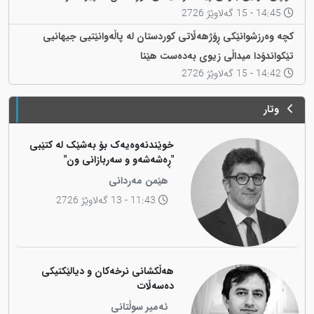
14:45 - 15 گەلاوێژ 2726
کچە وەرزشوانێکی ڕۆژهەڵاتی کوردستان لە پاڵەوانێتیی جیهانیی
تێکواندۆدا میداڵی زیوی بەدەست هێنا
14:42 - 15 گەلاوێژ 2726
وتار
خوێندنەوەیەک بۆ بەشێک لە کتێبی
"ڕەشەشەو و سەربازانی ون"
هێمن مەردانی
11:43 - 13 گەلاوێژ 2726
هەڵکشانی نرخەکان و دیالێکتیکی
دەسەڵات
ئەمیر سوڵتانی