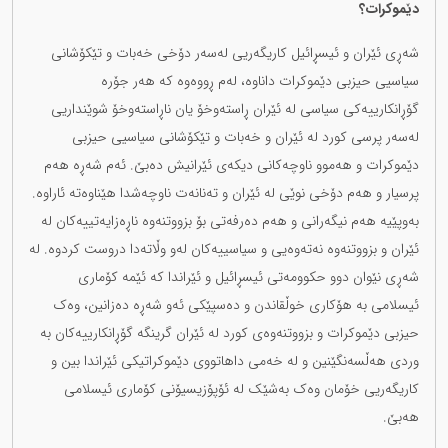
دێموکرات؟
شەڕی ئێران و ئیسڕائیل کاریگەریی لەسەر دۆخی خەبات و تێکۆشانی
سیاسیی حیزبی دێموکرات داناوە، لەم ڕووەوە کە هەر جۆرە
گۆڕانکارییەکی سیاسی لە ئێران ڕاستەوخۆ یان ناڕاستەوخۆ شوێنداریی
لەسەر پرسی کورد لە ئێران و خەبات و تێکۆشانی سیاسیی حیزبی
دێموکرات و هەموو ناوچەکانی دیکەی ئێرانیش دەبێ. ئەم شەڕە هەم
پرسیار و هەم دۆخی نوێی لە ئێران و تەنانەت ناوچەشدا هێناوەتە ئاراوە.
بەوپێیە هەم نیگەرانی و هەم دەرفەتی بۆ بزووتنەوە ناڕەزایەتییەکان لە
ئێران و بزووتنەوە نەتەوەیی و سیاسییەکان لەو وڵاتەدا دروست کردوە. لە
شەڕی نێوان دوو حکوومەتی ئیسڕائیل و ئێراندا کە ئێمە کۆماری
ئیسلامی بە هۆکاری خوڵقاندن و دەسپێکی ئەو شەڕە دەزانین، وەک
حیزبی دێموکرات و بزووتنەوەی کورد لە ئێران گرینگە گۆڕانکارییەکان بە
وردی هەڵسەنگێنین و لە خەمی داهاتووی دێموکراتیکی ئێراندا بین و
کاریگەریی خۆمان وەک بەشێک لە ئۆپۆزیسیۆنی کۆماری ئیسلامی
هەبێ.