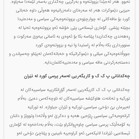
نەبوو. هەر لەجێدا بزووتنەوە و بەرگریی چەکداری بەسەر ئێمەدا سەپاوە.
حیزبی دێموکرات هەر لە سەرەتای دامەزرانیەوە هەوڵی داوە خەباتی
کورد بۆ مافەکانی لە چوارچێوەی بزووتنەوەیەکی سیاسی و مەدەنیدا
بچێتە پێشی. کۆماری ئیسلامی پێی خۆشە ئەو بزووتنەوەیە تەنیا لە
ڕەهەندی چەکداریدا پێناسە بکا بۆ ئەوەی بە ئاسانی بیەوێ سەرکوت و
سنوورداری بکا؛ بەڵام لە ڕاستیدا وا نیە و بزووتنەوەی کورد
جووڵانەوەیەکی میللی و دێموکراتیکە و خەباتەکەمان لەپێناو چەسپاندن و
دەستەبەرکردنی مافە سیاسی و مەدەنییەکانمان‌دایە.
چەکدانانی پ ک ک و کاریگەریی لەسەر پرسی کورد لە ئێران
چەکدانانی پ ک ک کاریگەریی لەسەر گۆڕانکارییە سیاسییەکان لە
تورکیە و تەنانەت هاوکێشە سیاسییەکان لە ناوچەکەس دەبێ. بەڵام
لەبیرمان بێ دۆخی سیاسیی تورکیە و ئێران جیاوازە. لە تورکیە
کرانەوەیەکی سیاسیی ڕێژەیی هەیە و دەکرێ لەو وڵاتەدا وتووێژ و داننان
بە کۆمەڵێک پرسی سیاسی چاوەڕوانکراو بێت، بەڵام بەداخەوە لە کۆماری
ئیسلامیی ئێراندا لانیکەمی ئەو کراوەییە نابینین و پێناچێ دۆخی لەو