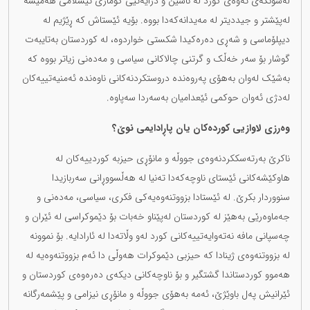
لەسۆنگەی ئەوەی کورد لە ناسین و دژایەتیی کۆماری ئیسلامی هەمیشە
لەپێشتر و جیددیتر لە مەیدانەکەدا بووە. بۆیە ئێستاش کە ڕێژیم لە
دیپلۆماسی و شەڕی دەرەکیدا شکستی خواردوە، لە کوردستان بەتایبەت
گوشار بۆ سەر خەڵک و گرتنی چالاکانی سیاسی و مەدەنی زیاتر بووە کە
بەشێک لەوان بەهۆی پەروەندە دروستکردنەکانی ناوەندە ئەمنیەتییەکان
لەدژی ئەوان حوکمی ئێعدامیان بەسەردا سەپاوە.
وەرزی لاوازیی کوردەکان یان پاڕادایمی نوێ؟
ناکرێ بەرتەسککردنەوەی جووڵە و مانۆڕی حیزبە کوردییەکان لە
هاوکێشەکانی ئێستای ناوچەکەدا تەنیا لە هەڵسووڕانی سەربازیدا
سنووردار بکرێ. لە ئێستادا بزووتنەوەیەکی فکری، سیاسی، مەدەنی و
جەماوەرێی بەهێز لە کوردستان لەپێناو خەبات بۆ دێموکراسی لە ئێران و
چەسپانی مافە نەتەوایەتییەکانی کورد لەو وڵاتەدا لە ئارادایە. بۆ نموونە
لە بزووتنەوەی ژینادا کە حیزبی دێموکرات هەوڵی دا ئەم بزووتنەوەیە لە
هەموو کوردستاندا گشتگیر و بۆ ناوچەکانی دیکەی دەرەوەی کوردستان و
ئێرانیش پەل باوێژێ، ئەمە بەهۆی جووڵە و مانۆڕی نیزامی و پێشمەرگانە