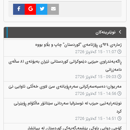
نوێترینەکان
ژمارەی ٩٢٤ی ڕۆژنامەی "کوردستان" چاپ و بڵاو بووە
11:07 - 15 گەلاوێژ 2726
ڕاگەیەندراوی حیزبی دێموکراتی کوردستانی ئێران بەبۆنەی ٨١ ساڵەی
دامەزرانی
09:03 - 15 گەلاوێژ 2726
مەریوان؛ دەسبەسەرکرانی سەرەڕۆیانەی سێ لاوی خەڵکی ئاوایی نێ
14:56 - 15 گەلاوێژ 2726
نوێنەرایەتیی حیزب لە ئوسترالیا سەردانی سێناتۆر ماڵکۆلم ڕۆبێرتی
کرد
14:51 - 15 گەلاوێژ 2726
کۆچی دوایی باوکی پێشمەرگەیەکی کوردستان لە پیرانشار