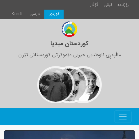
رۆژنامە
تیڤی
گۆڤار
كوردی
فارسی
Kurdî
کوردستان میدیا
ماڵپەڕی ناوەندیی حیزبی دێموکراتی کوردستانی ئێران