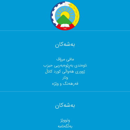
بەشەکان
مافی مرۆڤ
ناوەندی بەڕێوەبەریی حیزب
ژووری هەواڵی کورد کاناڵ
وتار
فەرهەنگ و وێژە
بەشەکان
وتووێژ
بەڵگەنامە