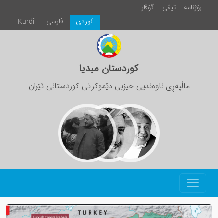
رۆژنامە
تیڤی
گۆڤار
كوردی
فارسی
Kurdî
کوردستان میدیا
ماڵپەڕی ناوەندیی حیزبی دێموکراتی کوردستانی ئێران