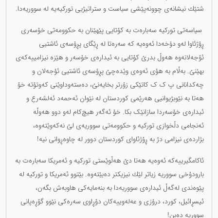
شتێك نیشانەی چوونەپێشی سیاست و ستراتیژیی تورکیەیە لە سووریەدا.
سیاسەتی تورکیە سەبارەت بە كۆتایی پێهێنان بە حكوومەتی خۆسەری
ڕۆژئاوا لەو دۆخەدا ئەوەیە کە سەرەتا لە ڕێگای پڕۆسەی ئاشتیی
ئۆجەلانەوە هەوڵ بدرێ كۆتایی بە ئیدارەی خۆسەر و هێزە نیزامییەكەی
بهێنێ. بەڵام بە هۆی ئەوەی وێدەچێ پڕۆسەی ئاشتیی ئۆجەلان و
چەكدانانی پ ک ک کاتێکی زۆرتر بخایەنێ، دەستەوداوێنی کەوتۆتە خۆ
هەتا بە نێوبژیوانیی هەرێمی كوردستان لە نێوان ئەحمەد ئەلشەرع و
ئیدارەی خۆسەردا سازانێک بکا. خۆ ئەگەر هیچ‌كام لەو دوو هەوڵە
ئەنجامی دڵخوازی تورکیە و حكوومەتی سووریەی لێ نەكەوێتەوە،
بژاردەی نیزامی دژ بە ڕۆژئاوای كوردستان دوور لە چاوەڕوانی نیە!
ئاکامگیرییەکە ئەوەیە هەتا دێ هەڵوێستی تورکیە و ئەمریكا سەبارەت بە
بارودۆخی سووریە زیاتر لێك نیزیكتر دەبێتەوە. بێتوو ئەمریكا و تورکیە لە
پێوەندی لەگەڵ ئیدارەی سووریەدا بە بنەمایەكی هاوبەش بگەن،
ئیسڕائیل، كورد، درۆزی و عەلەوییەكان دۆڕاوی سەرەكی نێوو گۆڕەپانی
سووریە دەبن!