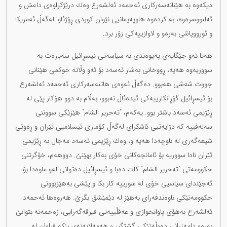
دیكەوە بە هێنانەسەركاری ئەحمەد ئەلشەرع وەك درێژكراوەی داعش و
ئەلنووسرەوە، بە كردەوە هاوپەیمانیی نێوان كوردی ڕۆژئاوا لەگەڵ ئەمریكا
و ئورووپاشی بەرەو و لاوازییەکی زۆر برد.
هەتا ئەو جێگایەی پەیوەندی بە سیاسەتی ئیسڕائیل سەبارەت بە
سووریەوە هەیە، ڕووخانی بەشار ئەسەد بۆ ئەو وڵاتە حوكمی هێنانی
جووت شەشی هەبوو. دەگەڵ ئەوەی هاتنەسەركاری ئەحمەد ئەلشەرع
بۆ ئیسڕائیل گۆڕانكارییەكی ئیدەئاڵ نەبوو، بەڵام بە دوو هۆكار پێی لە
ڕێژیمی ئەسەد باشتر بوو. یەكەم، "تەحریر الشام" هێزێكی سووننی
سەلەفییە كە دژایەتیی ئاشکرای لەگەڵ كۆماری ئیسلامیی ئێران و ڕەوتی
شیعەگەری لە ناوچەدا هەیە و، وەك ڕێژیمی ئەسەد مەجال بە ڕێژیمی
ئێران نادا سووریە بۆ ئامانجەكانی خۆی بەكار بهێنێ. دووهەم، خۆگرتنی
حكوومەتی "تەحریر الشام" کات دەبا و ئیسڕائیل دەتوانی لەو ماوەدا بۆ
ئەجێندای سیاسیی خۆی لە سورییە كار بكا و پێشی بەهێزبوونی
حكوومەتێكی ناوەندفەرای بەهێز لە دێمێشق بگرێ. هەروەها ئەحمەد
ئەلشەرع بەهۆی پاوانخوازی و عەقڵییەتی فیرقەگەرایی، زەحمەتە بتوانێ
بەرەو دامەزرانی دەوڵەتێكی گشتگیر و هەمەلایەنەی بنكە فراوان لە