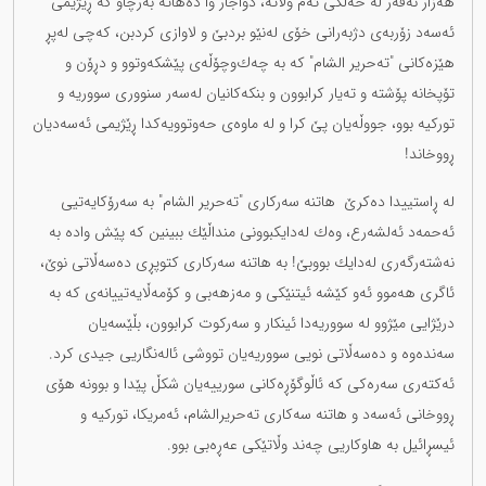
هەزار نەفەر لە خەڵكی ئەم وڵاتە، دواجار وا دەهاتە بەرچاو كە ڕێژیمی
ئەسەد زۆربەی دژبەرانی خۆی لەنێو بردبێ و لاوازی كردبن، كەچی لەپڕ
هێزەكانی "تەحریر الشام" كە بە چەك‌وچۆڵەی پێشكەوتوو و دڕۆن و
تۆپخانە پۆشتە و تەیار كرابوون و بنكەكانیان لەسەر سنووری سووریە و
توركیە بوو، جووڵەیان پێ كرا و لە ماوەی حەوتوویەكدا ڕێژیمی ئەسەدیان
ڕووخاند!
لە ڕاستییدا دەكرێ هاتنە سەركاری "تەحریر الشام" بە سەرۆكایەتیی
ئەحمەد ئەلشەرع، وەك لەدایكبوونی منداڵێك ببینین كە پێش وادە بە
نەشتەرگەری لەدایك بووبێ! بە هاتنە سەركاری كتوپڕی دەسەڵاتی نوێ،
ئاگری هەموو ئەو كێشە ئیتنێكی و مەزهەبی و كۆمەڵایەتییانەی كە بە
درێژایی مێژوو لە سووریەدا ئینكار و سەركوت كرابوون، بڵێسەیان
سەندەوە و دەسەڵاتی نویی سووریەیان تووشی ئالەنگاریی جیدی كرد.
ئەكتەری سەرەكی كە ئاڵوگۆڕەكانی سورییەیان شكڵ پێدا و بوونە هۆی
ڕووخانی ئەسەد و هاتنە سەكاری تەحریرالشام، ئەمریكا، توركیە و
ئیسڕائیل بە هاوكاریی چەند وڵاتێکی عەڕەبی بوو.