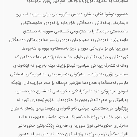
سەبارەت بە ئەمریكا، ئورووپا و وڵاتانی عەڕەبی ڕوون كردۆتەوە.
هەموو پێوشوێنەكان نیشان دەدەن حكوومەتی نوێی سووریە لە بیری
قایمكردنی بناغەکانی دەسەڵاتی خۆی‌دایە بۆ ئەوەی حكوومەتێكی
یەكدەستی ناوەندگەرا بە هێژمۆنیی ئیسلامی سوونە لە دێمێشق
دابمەزرێنێ. ئەوەش بە سەرنجدان بەوەی پێشتر عەلەوییەكان دەسەڵاتی
سوورییەیان بۆ ماویەكی دوور و درێژ بەدەستەوە بووە و، هەروەها
كوردەكان و درۆزییەكانیش داوای جۆرە خۆبەڕێوەبەرییەك دەكەن کە
وەك نەشتەرگەرییەكی سیاسی- ئیدئۆڵۆژیك دێتە بەرچاو كە لێكەوتەی
سیاسیی زۆری بەدواوەیە. سەركوتی بێبەزەییانەی عەلەوییەكان لە مانگی
مارسی ئەمساڵدا و هەروەها هێرشی دڕندانە بۆ سەر درۆزییەكان، بێجگە
لەوەی نێوەڕۆكی دژە دێموكڕاتێكی حكوومەتی ئەلشەرع دەردەخەن،
پەیامێكی پڕ هەڕەشەش بوون بۆ حكوومەتی خۆبەڕێوەبەری كورد لە
ڕۆژئاوای كوردستانیش. چونکی ئەو قەوارەی پێوەندییەی پێشتر لە نێوان
ئیدارەی خۆسەری ڕۆژئاوا و ئەمریكا لە دژی داعش هەبوو، بە هاتنە
سەركاری حكوومەتی نوێ سووریە و، هەروها ڕێككەوتنی حكوومەتی
نابراو دەگەڵ تڕامپ، ڕۆژ بە ڕۆژ لە كزێ دەدا! ئەوەش بەر لە هەموو