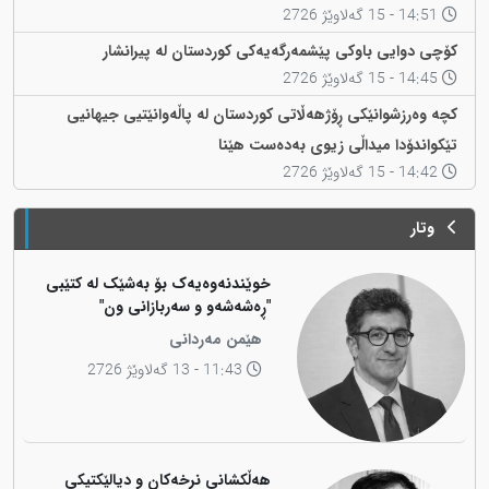
14:51 - 15 گەلاوێژ 2726
کۆچی دوایی باوکی پێشمەرگەیەکی کوردستان لە پیرانشار
14:45 - 15 گەلاوێژ 2726
کچە وەرزشوانێکی ڕۆژهەڵاتی کوردستان لە پاڵەوانێتیی جیهانیی
تێکواندۆدا میداڵی زیوی بەدەست هێنا
14:42 - 15 گەلاوێژ 2726
وتار
خوێندنەوەیەک بۆ بەشێک لە کتێبی
"ڕەشەشەو و سەربازانی ون"
هێمن مەردانی
11:43 - 13 گەلاوێژ 2726
هەڵکشانی نرخەکان و دیالێکتیکی