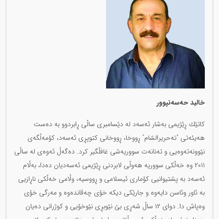
خالید حەسەنپوور
كاتێك ڕێژیمی بەشار ئەسەد لە دێسامبری ساڵی ڕابردوو بە دەست
هەیئەتی "تەحریرالشام" ڕووخا، ڕووخانی كتوپڕی ئەسەد، کۆمەڵگەی
نێوونەتەوەیی و تەنانەت سووریەشی غافڵگیر كرد. دەگەڵ ئەوەی لە ساڵی
٢٠١١ وە خەڵكی سووریە هەوڵی لابردنی ڕێژیمی ئەسەدیان دەدا، بەڵام
ئەسەد بە پشتیوانیی كۆماری ئیسلامی و ڕووسیە، وڵامی خەڵكی ناڕازیی
بە ئاور وئاسن دایەوە و جارێكی دیكە خۆی چەقاندەوە و مەرگی خۆی
وەپاش دا. دوای ١٢ ساڵ شەڕی بێ نێوبڕی نێوخۆیی و كوژرانی دەیان