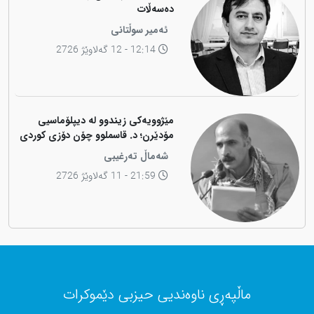
دەسەڵات
ئەمیر سوڵتانی
12:14 - 12 گەلاوێژ 2726
مێژوویەکی زیندوو لە دیپلۆماسیی
مۆدێرن؛ د. قاسملوو چۆن دۆزی کوردی
لە شاخەوە گواستەوە بۆ ناوەندە
شەماڵ تەرغیبی
بڕیاردەرەکانی جیهان؟
21:59 - 11 گەلاوێژ 2726
ماڵپەڕی ناوەندیی حیزبی دێموکرات