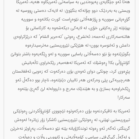
هەتا ئەو جێگایەی پەیوەندیی بە سیاسەتی ئەمریكاوە هەیە، ئەمریكا
ویستی بە بەردێک دوو چۆلەکە بنگێوێ: لە لایەک دەستی ڕووسیە لە
گۆڕەپانی سووریە و ڕۆژهەڵاتی نێوەڕاست كورت بكاتەوە و سووریە
بهێنێتە ژێر ڕەكێفی خۆی، لە لایەكی دیكەشەوە بە كارئاسانی بۆ
هاتنەسەركاری ئەحمەد ئەلشرع، ڕەوتی "تەحریر الشام" کە درێژكراوەی
داعش و ئەلنوسرە بوون؛ لە هێزێكی تێروریستیی مەترسیدارەوە
بگوێزێتەوە بۆ نێو دەسەڵاتی یاسایی سووریە و لەو ڕێگەیەوە باشتر بتوانێ
كۆنتڕۆڵی بكا! ڕەوشێك كە ئەمریكا لەهەمبەر رێكخراوی تاڵەبانیش
پێڕەوی كرد، چونکی دوای ئەوەی بۆی دەركەوت كە زەویی ئەفغانستان
هەرچییەكی پێی وەرکەی هەر تالیبان دێنێتەوە، ناچار بوو دەگەڵ ئەو
ڕێكخراوەیە بسازێ و بە هێندێك مەرج و داروولەلە لێ گەڕێ بێتەوە
سەركار!
ئەمریكا بە تاقیكردنەوە بۆی دەركەوتوە تێچووی کۆنتڕۆڵکردنی ڕەوتێكی
تیروریستیی نهێنی، لە ڕەوتێكی تێروریستیی ئاشكرا زۆر زیاترە! لەوەش
گرینگتر، ئەگەر ئەو ڕەوتە توندئاژۆیانە بێنە نێو دەسەڵات، پەڕاوێز نەخرێن
و لەگەڵ گیرگرفتی سیاسی، كۆمەڵایەتی و ئابووریی وڵات و دەوڵەت