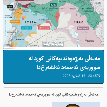
مەتەڵی بەرژەوەندییەکانی کورد لە
سووریەی ئەحمەد ئەلشەرع‌دا
23:45 - 16 گەلاوێژ 2725
مەتەڵی بەرژەوەندییەکانی کورد لە سووریەی ئەحمەد ئەلشەرع‌دا