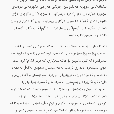
پێكهاتەكانی سووریە هەنگاو بنێ! چونکی هەرچی حكوومەتی ناوەندی
سووریە لاوازتر بێ، بەو ڕادەیە، ئیسڕائیل لە سنوورەكانی باكووری خۆی
دڵنیاتر دەبێ .ئەوانە هەمووی هۆكاری پۆزیتیڤ بوون كە دەیتوانی جێ
دەستی حكوومەتی ئیسڕائیل بۆ ماوەیەك لە گۆڕانكارییەكانی ئێستا و
داهاتووی سووریەدا بكاتەوە.
ئێستا دوای نیزیك بە هەشت مانگ لە هاتنە سەركاری تەحریر الشام
دەبینی ڕۆژ بە ڕۆژ بەرژەوەندیی ئەو سێ كوچكەیەی (ئەمریكا، توركیە و
ئیسڕائیل) كە كارئاسانییان بۆ هاتنەسەركاری "تەحریر الشام" كرد، لێك
جوێ دەبێتەوە! دیداری ترامپ لە عەڕەبستان سعودی لەگەڵ ئەحمەد
ئەلشەرع كە وێدەچێ بە نێوبژیوانی تورکیە، عەڕەبستان و قەتەر ڕووی
دابێ، گۆڕانكارییەكی بنەڕەتیی لە سیاسەتی ئەمریكا بەرامبەر بە
حكوومەتی نوێی دێمێشق پێک‌هێنا. لە بەرامبەر ئەوەدا كە ئەلشەرع و
دەوڵەتەكەی دێنە نیو پەیمانی ئیبڕاهیم و هەروەها پێشی نفووزی
كۆماری ئیسلامی لە سووریە دەگرن و گوێڕایەڵی نەزمی نوێ ئەمریكا لە
ناوچە دەبن، حكوومەتی ناوبراو لەلایەن ئەمریكاوە بە فەرمی ناسرا و