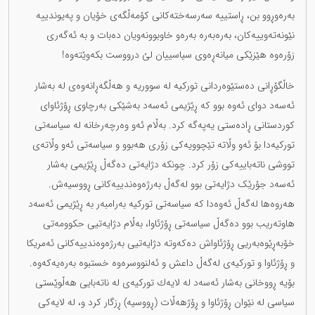
بەرەوڕوو بن، ڕاستییە سەرسەختەكانی کۆمەڵگەی خۆیان و پەیوندییە
نێونەتەوییەكان، بەرەبەرە بەرەو خاوبوونەویان دەبات و بە ئەگەری
زۆرەوە هێزێكی میانەڕەوی سیاسییان لێ درووست بکەوێتەوە!
خاڵگۆڕانی دەستێوەردانی تورکیە لە سووریە و هەڵگەڕانەوەی لە بەشار
ئەسەد دوای ئەوە بوو کە ڕێژیمی ئەسەد بەشێكی بەرچاوی ڕۆژئاوای
كوردستانی ڕادەستی یەپەگە کرد. بەڵام ئەو وەرچەرخانە لە سیاسەتی
توركیەدا بۆ ئەو وڵاتە تێچوویەکی زۆری هەبوو و سیاسەتی ئەو وڵاتەی
تووشی ناتەباییەكی زۆر كرد. چونكە دژایەتی دەگەڵ ڕێژیمی بەشار
ئەسەد جۆرێک دژایەتی بوو لەگەڵ بەرژەوەندییەکانی ڕووسیەش.
هەروەها لەگەڵ ئەوەدا کە سیاسەتی تورکیە بەرامبەر بە ڕێژیمی ئەسەد
هاوتەریب بوو دەگەڵ سیاسەتی ڕۆژئاوا، بەڵام دژایەتیی حكوومەتی
خۆبەڕێوەبەریی ڕۆژئاواش دەکەوتە دژایەتیی بەرژەوەندییەکانی ئەمریکا
و ڕۆژئاوا و تورکیەی لەگەڵ داعش و ئەلنووسرەوە خستبوە بەرەیەکەوە.
بۆیە ڕووخانی بەشار ئەسەد لە لایەك تورکیەی لە ناتەبایی هەڵوێستی
سیاسی لە نێوان ڕۆژئاوا و ڕۆژهەڵات (ڕووسیە) ڕزگار کرد و، لە لایەكی