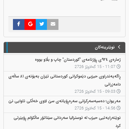
نوێترینەکان
ژمارەی ٩٢٤ی ڕۆژنامەی "کوردستان" چاپ و بڵاو بووە
11:07 - 15 گەلاوێژ 2726
ڕاگەیەندراوی حیزبی دێموکراتی کوردستانی ئێران بەبۆنەی ٨١ ساڵەی
دامەزرانی
09:03 - 15 گەلاوێژ 2726
مەریوان؛ دەسبەسەرکرانی سەرەڕۆیانەی سێ لاوی خەڵکی ئاوایی نێ
14:56 - 15 گەلاوێژ 2726
نوێنەرایەتیی حیزب لە ئوسترالیا سەردانی سێناتۆر ماڵکۆلم ڕۆبێرتی
کرد