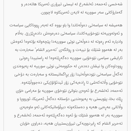
شەخسی ئەحمەد ئەلشەرع لە لیستی تیرۆری ئەمریكا هاتەدەر و
گەمارۆكانی سەر سووریە لە لایەن ئەمریكاوە لاچوون.
هەمیشە لە سیاسەتی دەوڵەتاندا وا باو بووە كە لەبەر ڕووناكایی سیاسەت
و ئەولەوییەتە نێوخۆییەكاندا، سیاسەتی دەرەوەش دادەڕێژرێ. بەڵام
وادیارە ئەم ڕەوتە لە دەوڵەتی نوێی سووریەدا پێچەوانە بۆتەوە! ئەوەش
بەر لە هەموو شتێك بۆ نییەت و ڕوانگەی "تەحریر الشام" سەبارەت بە
ئارایشی سیاسی نێوخۆیی سووریە دەگەڕێتەوە! لە ڕاستییدا ڕەوتی
ڕووداوەكان وا نیشان دەدەن لە حكوومەتی نوێی سورییە لە پەیوەندی
لەگەڵ سیاسەتی نێودەوڵەتیدا زۆر پڕاگماتیستانە و سەبارەت بە دۆخی
نێوخۆیی وڵاتەکەشی تا ڕادەیەكی زۆر ئیدئۆلۆژیكی دەجووڵێتەوە.
ئەحمەد ئەلشەرع بۆ ئەوەی بتوانێ نێوخۆی سووریە بۆ مەرامی خۆی
ڕێك بخا، پێویستی بە پەیوەندیی دۆستانە دەگەڵ ئەمریكا، ئورووپا و
وڵاتانی عەڕەبی هەیە و دەستكەوتە دیپڵۆماتیكەکانی ئەو ماوەیەی
سووریە بەر لە هەموو شتێك بۆ ئەوە دەگەڕێتەوە ئەحمەد ئەلشەرع و
تەحریر الشام كە ڕابردوویەكی تیرۆریستییان هەیە، دەراوی خۆیان