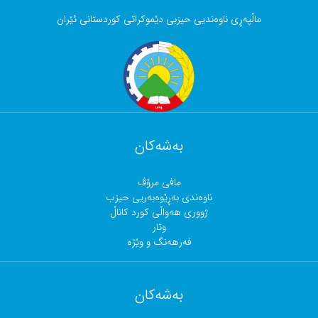
ماڵپەڕی ناوەندیی حیزبی دێموکراتی کوردستانی ئێران
بەشەکان
مافی مرۆڤ
ناوەندی بەڕێوەبەریی حیزب
ژووری هەواڵی کورد کاناڵ
وتار
فەرهەنگ و وێژە
بەشەکان