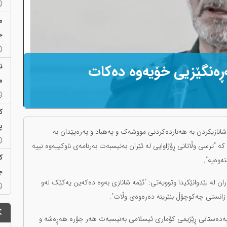
م
خ
ن
ڕەنگێزیی خۆیەوە دەکات
م
ک
پ
انازیکردن بە هەناردەکردنی مووشەک و پەهباد و پەرەپێدان بە
ە "ترسی وڵاتانی ڕۆژاوایی لە ئێران بەنیسبەت بەرنامەی ناوکییەوە نییە
ک
ەوەیە".
ج
ن لە لێدوانێکیدا وتوویەتی: "ئێمە شانازی بەوە دەکەین یەكێک لەو
 زانستی چەکوچۆڵ بنێرینە دەرەوەی وڵات".
اربەدەستانی ڕێژیمی کۆماری ئیسلامی بەنیسبەت هەر جۆرە هەڕەشە و