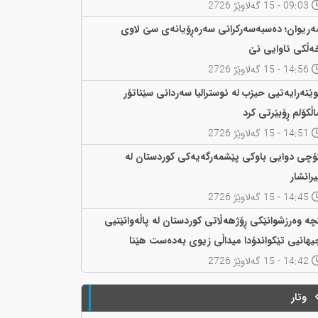
09:03 - 15 گەلاوێژ 2726
ەریوان؛ دەسبەسەرکرانی سەرەڕۆیانەی سێ لاوی
ەڵکی ئاوایی نێ
14:56 - 15 گەلاوێژ 2726
وێنەرایەتیی حیزب لە ئوسترالیا سەردانی سێناتۆر
اڵکۆلم ڕۆبێرتی کرد
14:51 - 15 گەلاوێژ 2726
ۆچی دوایی باوکی پێشمەرگەیەکی کوردستان لە
یرانشار
14:45 - 15 گەلاوێژ 2726
چە وەرزشوانێکی ڕۆژهەڵاتی کوردستان لە پاڵەوانێتیی
یهانیی تێکواندۆدا میداڵی زیوی بەدەست هێنا
14:42 - 15 گەلاوێژ 2726
وتار