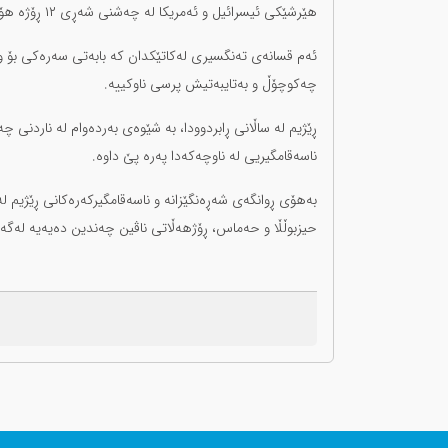
هێرشێکی ئیسرائیل و ئەمریکا لە چەشنی شەڕی ١٢ ڕۆژە هۆشدارییان داوە.
ئەم قسانەی تەنگسیری لەکاتێکدان کە بابەتی سەرەکی بۆ و
چەکوچۆڵ و بەتایبەتیش پرسی ناوکییە.
ڕێژیم لە ساڵانی ڕابردوودا، بە شێوەی بەردەوام لە ناردنی چ
ناسەقامگیریی لە ناوچەکەدا پەرە پێ داوە.
بەهۆی ڕوانگەی شەڕەنگێزانە و ناسەقامگیرکەرەکانی ڕێژیم ل
حیزبوڵڵا و حەماس، ڕۆژهەڵاتی ناڤین چەندین دەیەیە لەگەڵ 