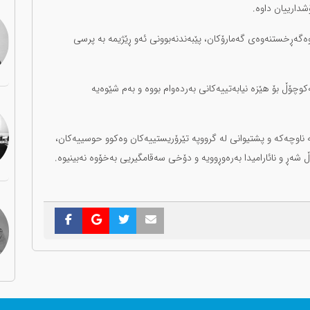
ەگەڕخستنەوەی گەمارۆکان، پێبەندنەبوونی ئەو ڕێژیمە بە پرسی
ەکوچۆڵ بۆ هێزە نیابەتییەکانی بەردەوام بووە و بەم شێوەیە
ە ناوچەکە و پشتیوانی لە گرووپە تێرۆریستییەکان وەکوو حوسییەکان،
شەڕ و نائارامیدا بەرەوڕوویە و دۆخی سەقامگیریی بەخۆوە نەبینیوە.