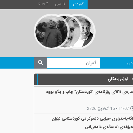
كوردی
فارسی
Kurdî
دان
نوێترینەکان
 ٩٢٤ی ڕۆژنامەی "کوردستان" چاپ و بڵاو بووە
11:07 - 15 گەلاوێژ 2726
اگەیەندراوی حیزبی دێموکراتی کوردستانی ئێران
ۆنەی ٨١ ساڵەی دامەزرانی