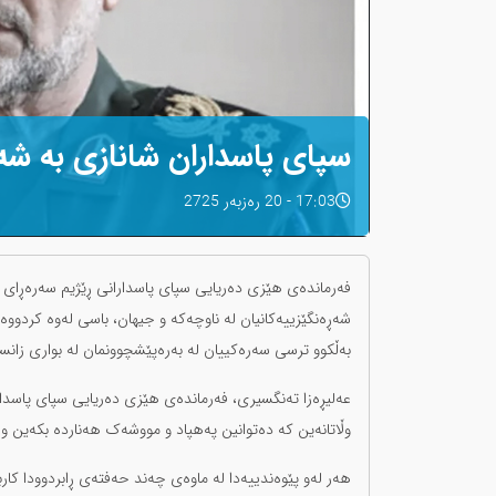
سپای پاسداران شانازی بە شە
17:03 - 20 رەزبەر 2725
فەرماندەی هێزی دەریایی سپای پاسدارانی ڕێژیم سەرەڕای ش
شەڕەنگێزییەکانیان لە ناوچەکە و جیهان، باسی لەوە کردووە ک
بەڵکوو ترسی سەرەکییان لە بەرەپێشچوونمان لە بواری زانست
عەلیڕەزا تەنگسیری، فەرماندەی هێزی دەریایی سپای پاسدارا
وڵاتانەین کە دەتوانین پەهپاد و مووشەک هەناردە بکەین و
هەر لەو پێوەندییەدا لە ماوەی چەند حەفتەی ڕابردوودا ک