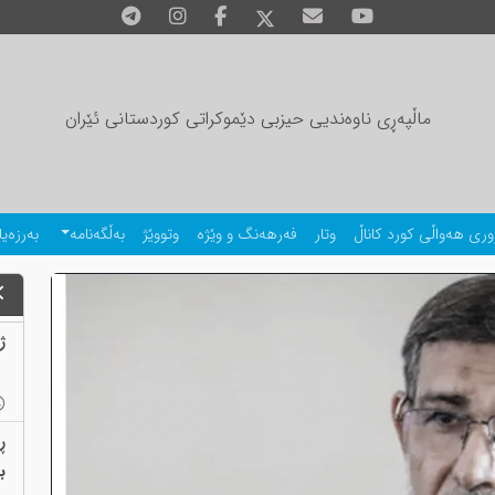
ماڵپەڕی ناوەندیی حیزبی دێموکراتی کوردستانی ئێران
وری هەواڵی کورد کاناڵ
وتار
فەرهەنگ و وێژە
وتووێژ
بەڵگەنامە
بەرزەیا
ژمارەی
ڕ
بەب