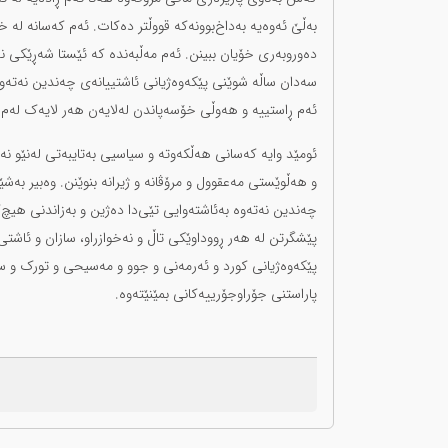
بەڵێ ئەوەیە بەداخ‌بوونەکە قووڵتر دەکات. ئەم کەسانە لە خە
دەوروبەری خۆیان ببینن. ئەم مەڵبەندە کە ئێستا شەڕێکی ن
سەدان ساڵە شوێنی پێکەوەژیانی ئاشتییانەی چەندین نەتەوە و
ئەم ڕاستییە و هەوڵی خۆسەپاندن لەلایەن هەر لایەک لەم ڕۆ
ئومێد وایە کەسانی هەڵکەوتە و سیاسیی بەتایبەتی لەنێو نە
و هەڵوێستی مەعقوول و مرۆڤانە و ژیرانە بنوێنن. وەبیر بە
چەندین نەتەوە بەئاشتەوایی تێی‌دا دەژین و بەزاندنی هیچ‌کا
پێشگرتن لە هەر ڕووداوێکی تاڵ و نەخوازراو، سازان و ئا
پێکەوەژیانی کورد و ئەرمەنی و جوو و مەسیحی و تورک و سون
پاراستنی جۆراوجۆرییەکانی بمێنێتەوە.