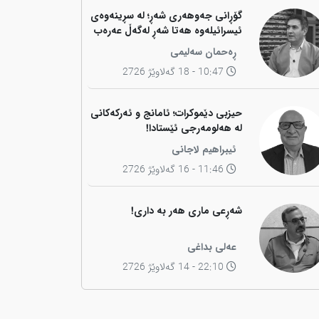
گۆڕانی جەوهەری شەڕ؛ لە سڕینەوەی
ئیسرائیلەوە هەتا شەڕ لەگەڵ عەرەب
ڕەحمان سەلیمی
10:47 - 18 گەلاوێژ 2726
حیزبی دێموکرات؛ ئامانج و ئەرکەکانی
لە هەلومەرجی ئێستادا!
ئیبراهیم لاجانی
11:46 - 16 گەلاوێژ 2726
شەڕعی ماری هەر بە داری!
عەلی بداغی
22:10 - 14 گەلاوێژ 2726