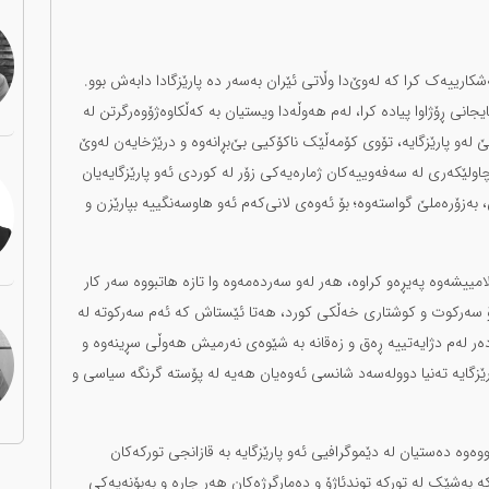
رییەک کرا کە لەوێ‌دا وڵاتی ئێران بەسەر دە پارێزگادا دابەش بوو.
جانی ڕۆژاوا پیادە کرا، لەم هەوڵەدا ویستیان بە کەڵکاوەژۆ‌وەرگرتن لە
لەو پارێزگایە، تۆوی کۆمەڵێک ناکۆکیی بێ‌بڕانەوە و درێژخایەن لەوێ
اولێکەری لە سەفەوییەکان ژمارەیەکی زۆر لە کوردی ئەو پارێزگایەیان
، بەزۆرەملێ گواستەوە؛ بۆ ئەوەی لانی‌کەم ئەو هاوسەنگییە بپارێزن و
ییشەوە پەیڕەو کراوە، هەر لەو سەردەمەوە وا تازە هاتبووە سەر کار
بۆ سەرکوت و کوشتاری خەڵکی کورد، هەتا ئێستاش کە ئەم سەرکوتە لە
ر لەم دژایەتییە ڕەق و زەقانە بە شێوەی نەرمیش هەوڵی سڕینەوە و
ێزگایە تەنیا دوولەسەد شانسی ئەوەیان هەیە لە پۆستە گرنگە سیاسی و
وەوە دەستیان لە دێموگرافیی ئەو پارێزگایە بە قازانجی تورکەکان
ە بەشێک لە تورکە توندئاژۆ و دەمارگرژەکان هەر جارە و بەبۆنەیەکی