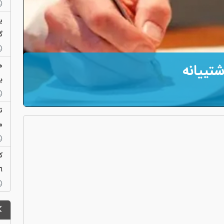
ی
گ
تییانە
ب
ت
م
٢٦ بەندیخانە