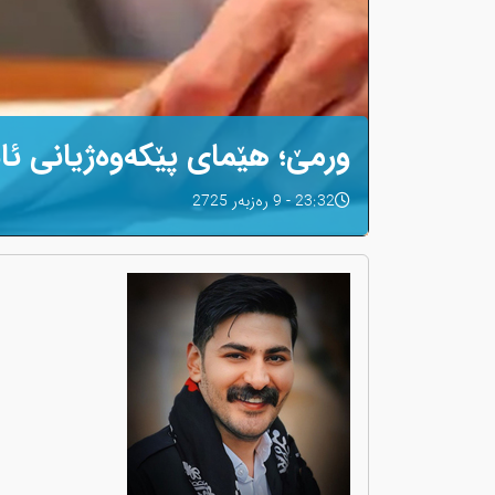
ورمێ؛ هێمای پێکەوەژیانی ئاش
23:32 - 9 رەزبەر 2725