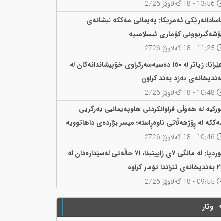
13:56 - 18 گەلاوێژ 2726
اسادانەرێکی ئەمریکا: پەیمانی مەککە نیشانەی
ۆشەگیربوونی کۆماری ئیسلامییە
11:25 - 18 گەلاوێژ 2726
هێرانا: زیاتر لە ١٥٠ دەسبەسەرکراوی خۆپیشاندانەکان لە
ەندیخانەی یەزد بەند کراون
10:48 - 18 گەلاوێژ 2726
ورکیە لە هەوڵی فراوانکردنی هاوپەیمانیی بەرگریی
ەککە لە ڕۆژهەڵاتی ناوەڕاستە؛ میسر بژاردەی داهاتوویە
10:46 - 18 گەلاوێژ 2726
کوردپا: لە مانگی ٧ی زایینیدا، ٧١ حاڵەتی لەسێدارەدان لە
ی ئێراندا تۆمار کراوە
09:55 - 18 گەلاوێژ 2726
وتار