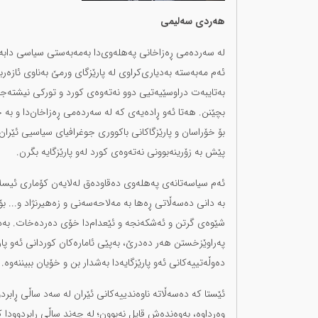
هەردی سەلیمی
لە سەردەمی ڕەزاخانی پەهلەوی‌دا بەمەبەستی سیاسی دابەشکا
ئەم مەبەستە بەدیاری‌کراوی لە پارێزگای ورمێ بەناوی ئازەربای
بەتایبەت دراوسێیەتیی دوو نەتەوەی کورد و تورکی نیشتەجێ 
بچێنن. هەتا ئەو ڕادەیەی کە لە سەردەمی ڕەزاخان‌دا و بە چ
بۆ خۆراسان و پارێزگاکانی باکووری جوغرافیای سیاسیی ئێران
پێش بە زۆرینەبوونی نەتەوەی کورد لەو پارێزگایە بگرن.
ئەم سیاسەتانەی پەهلەوی دەقاودەق لەلایەن کۆماری ئیسلام
بە دانی دەسەڵاتی ڕەها بە مەلاحەسەنی و زەهیرنژاد و... 
شێوەی گرتن و ئەشکەنجە و ئێعدام‌دا خۆی دەردەخات. بەدە
پەراوێزخستن هەر دەدرێ، بەپێی ئامارەکان کوردانی ئەو پار
دەوڵەتییەکانی ئەو پارێزگایەدا بەشدار بن و خۆیان ببیننەوە.
ئێستا کە دەسەڵاتە ناوەندییەکانی ئێران لە سەد ساڵی ڕابردو
وەرداوە، بەوەندەش قایل نەبوون؛ لە چەند ساڵی ڕابردوودا ک