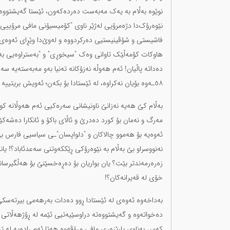
نوێوە بەڵام بە یەک مەبەست دەردەکەون، ئێستا گەیشتووەتە
نێوەرۆک‌دا دژەمرۆیی لەژێر ناوی "کۆمیسیۆنی مافی مرۆییی ک
فاشیستی و شۆڤینیستیی دەرکردووە و لەوێ‌دا وێڕای ئەوەی 
هاوکات کۆمەڵێک تاوانی وەک "سیخوڕی" و "بەستراوەیی بە سە
دەداتە پاڵیان! ئەم هەوڵە نەزۆکانە تەنیا بەو مەبەستەیە سە
٥٨ـەوە بۆیان نەکراوە، لە ئێستادا بۆ بکەن؛ ئەویش بریتییە لە نەهێشتنی کورد و سڕینەوەی کورد لە قازانجی ئەو بیرتەسکانەدا.
بەڵام کێ هەیە نەزانێ ناونیشانی سەرەکیی ئەم هەوڵانە کو
مەرگ و نەمان بۆ کورد دەدرێ و ئاڵای باکۆ و ئانکارا دەشەک
ئەوەیە بۆ هەموو چالاکان و "دلواپسان"ـی سیاسیی فارس بێ
نەنووسراو بێ بەڵام بە نێوەرۆکی ڕێککەوتنی سەعدئاباد؟! ی
زەرەرمەندتر بێت؟ یان بواریان بۆ دەڕەخسێنێ بۆ هەڵگیرساند
خۆی لە قەیرانەکان؟!
بەداخەوە ئەوەی لە ئێستادا ڕوو دەدات بەرهەمی بیرتەسکی
دەخواتەوە و گەیشتووەتە دراوسێیەتیی ئێمە لە ڕۆژهەڵاتی 
کەس بەناوی پارێزەری مافی مرۆڤەوە هەتا ئەم ڕادەیە لە تەو