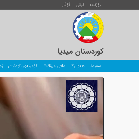
رۆژنامە
تیڤی
گۆڤار
کوردستان میدیا
سەرەتا
هەواڵ
مافی مرۆڤ
کۆمیتەی ناوەندی
ژو