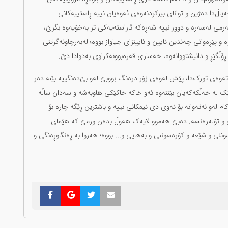
یاڵ‌دا دەژین و توانای بیرکردنەوەی ئەوەیان نییە ڕاستییەکانی
ەرمی لەسەرە و دوور نییە شەڕەکە ئاراستەیەکی تر بەخۆیەوە بگرێ،
 پێڕەوانی چەندین ئایین و ئایینزای جیاواز بووە؛ لەبەرچاونەگرتنی
ڵگێڕ و دانیشتووانەوە، خەساری قەرەبوونەکراوی بەدوادا دێ.
تەوەی تورک‌دا، پێش لەوەی زۆر درەنگ بووبێ لەو بێ‌دەنگییە بێنە دەر
شێک لە خەڵکەکەیان بێننەوە ئەو خاکە خاکێکی هاوبەشە و سەدان ساڵە
م لەو نەتەوانە بۆ ئەوی دی ئیمکانی نییە و باشترین ڕێگە چارە بۆ
شتی و تۆلەرەنسە. دەبێ هەموو لایەک هەوڵ بدەن ورمێ کە هێمای
نی و شێعە و کۆرەسوننی و بەهایی و... بووە؛ هەروا بە ڕەنگاوڕەنگی و