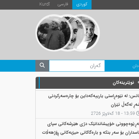
كوردی
فارسی
Kurdî
دان
نوێترینەکان
انس: لە نێوەڕاستی یارییەکەداین بۆ چارەسەرکردنی
ەڕ لەگەڵ ئێران
13:59 - 18 گەلاوێژ 2726
ەڕێوەچوونی خۆپیشاندانێک دژی هێرشەکانی سپای
اسداران بۆ سەر بنکە و بارەگاکانی حیزبەکانی ڕۆژهەڵات