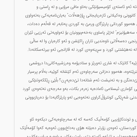
 ئەو ئاستەی کۆمیسیۆنێکی بەناو مافی مرۆیی و لە ڕاستی و
انوونی وەکیلانی ئازەربایجانی ڕۆژهەڵات" بەیان‌نامەیەکی بەتەواوی
هەموو کوردانی پارێزگای ورمێ بە کوردی پەنابەر لە قەڵەم دەدات،
هیۆنیزم" لەژێر پاساوی بەخەم‌بوونیان بۆ تەواویەتی ئەرزیی ئێران
رنجی دەسەڵاتی ناوەندیی تاران ڕاکێشن و ئەو کارەیان وا لە ساڵی
ێیە؟ کاتێک لە شاری تەورێز و ستادیۆمە وەرزشییەکانی‌دا دروشمی
ێنرێتەوە، هەموو دەزانن سەرچاوەی ئەم کێشانە کوێیە، بەڵام پرسیار
‌دەنگن و بە تەنیشت ئەم شتانەدا تێ‌دەپەڕن؟ بڵێی ڕێککەوتنێکی
انی کۆماری ئیسلامی ئامادەیە زەرەر بکات، بەو مەرجەی نەتەوەی کورد
نی شەڕێکی کونترۆڵ‌کراوی نەتەوەیی لەو پارێزگایەدا بۆ دەربازبوونی
 و توندئاژۆییی کۆمەڵیک کەسە کە لە سەرچاوەیەکی دیکەوە ئاو
کوردستان، ئەوەی زۆرتر دەبێتە هۆی بەداخ‌بوون ئەوەیە کەوا کۆمەڵێک
ەههوم‌دان و تا ئەم ئاستە دژی ڕاستییەکان و باوەڕە مرۆیییەکانن؛