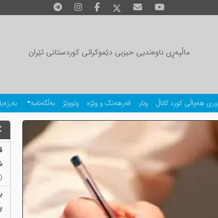
ماڵپەڕی ناوەندیی حیزبی دێموکراتی کوردستانی ئێران
وری هەواڵی کورد کاناڵ
وتار
فەرهەنگ و وێژە
وتووێژ
بەڵگەنامە
بەرزەیا
ڤ
ش
ب
پ