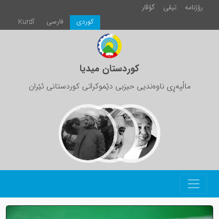
رۆژنامە
تیڤی
گۆڤار
كوردی
فارسی
Kurdî
کوردستان میدیا
ماڵپەڕی ناوەندیی حیزبی دێموکراتی کوردستانی ئێران