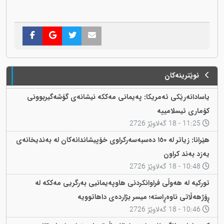
نوێترینەکان
یاسادانەرێکی ئەمریکا: پەیمانی مەککە نیشانەی گۆشەگیربوونی
کۆماری ئیسلامییە
11:25 - 18 گەلاوێژ 2726
هێرانا: زیاتر لە ١٥٠ دەسبەسەرکراوی خۆپیشاندانەکان لە بەندیخانەی
یەزد بەند کراون
10:48 - 18 گەلاوێژ 2726
تورکیە لە هەوڵی فراوانکردنی هاوپەیمانیی بەرگریی مەککە لە
ڕۆژهەڵاتی ناوەڕاستە؛ میسر بژاردەی داهاتوویە
10:46 - 18 گەلاوێژ 2726