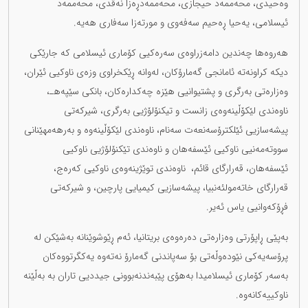
وەحیدی، محەممەد حیجازی، محەممەدڕەزا نەقدی، محەممەد
ئیسلامی، یەحیا ڕەحیم سەفەوی و مورتەزا سەفاری هەیە.
هەروەها چەندین دامەزراوەی سەرەکیی کۆماری ئیسلامی کە جارێکی
دیکە کراونەتە ئامانجی گەمارۆکان، لەوانە ڕێکخراوی وزەی ناوکیی ئێران،
وەزارەتی بەرگری و پشتیوانیی هێزە چەکدارەکان، بانکی سێپە‌هـ،
ناوەندی لێکۆڵینەوەی زانست و تیکنۆلۆژیی بەرگری، شیرکەتی
پیشەسازیی ئێلکترۆسەنعەت سەنام، ناوەندی لێکۆڵینەوە و بەرهەمهێنانی
سووتەمەنیی ناوکیی ئێسفەهان و ناوەندی تێکنۆلۆژیی ناوکیی
ئێسفەهان، قەرارگای قائم، ناوەندی توێژینەوەی ناوکیی کەرەج،
قەرارگای خاتەمولئەنبیا، پیشەسازیی کیمیایی پارچین، و شیرکەتی
فڕۆکەوانیی یاس ئەیر.
بەپێی ڕاپۆرتی وەزارەتی دەرەوەی بریتانیا، ئەم ڕێوشوێنانە بەشێکن لە
پرۆسەیەکی نێودەوڵەتی بۆ سەپاندنی گەمارۆ نەتەوە یەکگرتووەکان
بەسەر کۆماری ئیسلامیدا بەهۆی پێبەندنەبوونی جیددیی تاران بە بەڵێنە
ناوکییەکانەوە.