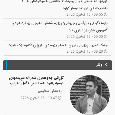
کوردپا: لە مانگی ٧ی زایینیدا، ٧١ حاڵەتی لەسێدارەدان لە ٢٦
بەندیخانەی ئێراندا تۆمار کراوە
09:55 - 18 گەلاوێژ 2726
بارمتەگرتنی بازرگانیی جیهانی؛ ڕێژیم شەش مەرجی بۆ کردنەوەی
گەرووی هۆرمۆز دیاری کرد
09:30 - 18 گەلاوێژ 2726
جەک کەین: ڕێژیمی ئێران تا سەر پێبەندی هیچ ڕێککەوتنێک نابێت
09:28 - 18 گەلاوێژ 2726
وتار
گۆڕانی جەوهەری شەڕ؛ لە سڕینەوەی
ئیسرائیلەوە هەتا شەڕ لەگەڵ عەرەب
ڕەحمان سەلیمی
10:47 - 18 گەلاوێژ 2726