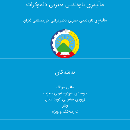
ماڵپەڕی ناوەندیی حیزبی دێموکرات
ماڵپەڕی ناوەندیی حیزبی دێموکراتی کوردستانی ئێران
بەشەکان
مافی مرۆڤ
ناوەندی بەڕێوەبەریی حیزب
ژووری هەواڵی کورد کاناڵ
وتار
فەرهەنگ و وێژە