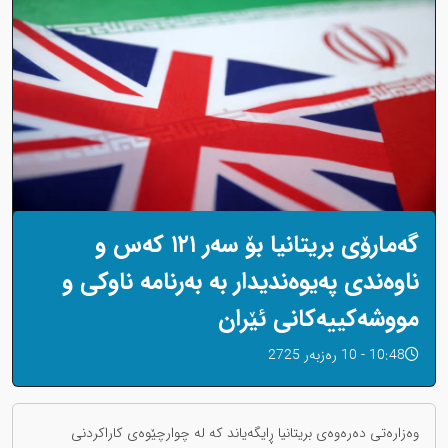
گەمارۆی بریتانیا بۆ سەر ١٢١ کەس و
ناوەندی پەیوەندیدار بە بەرنامە ناوکی و
مووشەکییەکانی ئێران
10:48 - 10 رەزبەر 2725
وەزارەتی دەرەوەی بریتانیا ڕایگەیاند کە لە چوارچێوەی کاراکردنی