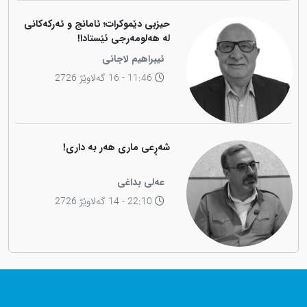
حیزبی دێموکرات؛ ئامانج و ئەرکەکانی
لە هەلومەرجی ئێستادا!
ئیبراهیم لاجانی
11:46 - 16 گەلاوێژ 2726
شەڕعی ماری هەر بە داری!
عەلی بداغی
22:10 - 14 گەلاوێژ 2726