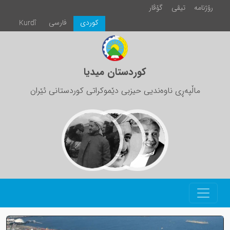
رۆژنامە
تیڤی
گۆڤار
كوردی
فارسی
Kurdî
کوردستان میدیا
ماڵپەڕی ناوەندیی حیزبی دێموکراتی کوردستانی ئێران