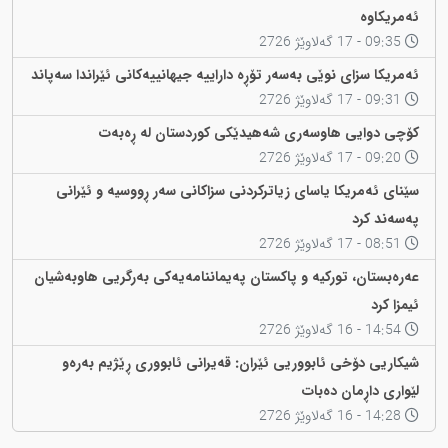
ئەمریکاوە
09:35 - 17 گەلاوێژ 2726
ئەمریکا سزای نوێی بەسەر تۆڕە داراییە جیهانییەکانی ئێراندا سەپاند
09:31 - 17 گەلاوێژ 2726
كۆچی دوایی هاوسەری شەهیدێکی کوردستان لە ڕەبەت
09:20 - 17 گەلاوێژ 2726
سێنای ئەمریکا یاسای زیاترکردنی سزاکانی سەر ڕووسیە و ئێرانی
پەسەند کرد
08:51 - 17 گەلاوێژ 2726
عەرەبستان، تورکیە و پاکستان پەیماننامەیەکی بەرگریی هاوبەشیان
ئیمزا کرد
14:54 - 16 گەلاوێژ 2726
شیکاریی دۆخی ئابووریی ئێران: قەیرانی ئابووری ڕێژیم بەرەو
لێواری داڕمان دەبات
14:28 - 16 گەلاوێژ 2726