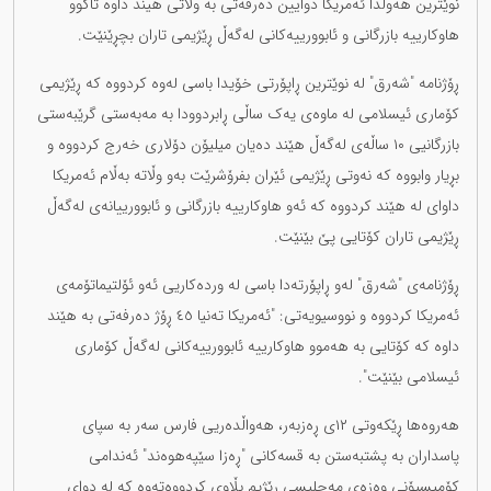
نوێترین هەوڵدا ئەمریکا دوایین دەرفەتی بە وڵاتی هیند داوە تاکوو
هاوکارییە بازرگانی و ئابوورییەکانی لەگەڵ ڕێژیمی تاران بچڕێنێت.
ڕۆژنامە "شەرق" لە نو‌ێترین ڕاپۆرتی خۆیدا باسی لەوە کردووە کە ڕێژیمی
کۆماری ئیسلامی لە ماوەی یەک ساڵی ڕابردوودا بە مەبەستی گرێبەستی
بازرگانیی ١٠ ساڵەی لەگەڵ هێند دەیان میلیۆن دۆلاری خەرج کردووە و
بڕیار وابووە کە نەوتی ڕێژیمی ئێران بفرۆشرێت بەو وڵاتە بەڵام ئەمریکا
داوای لە هێند کردووە کە ئەو هاوکارییە بازرگانی و ئابوورییانەی لەگەڵ
ڕێژیمی تاران کۆتایی پێ بێنێت.
ڕۆژنامەی "شەرق" لەو ڕاپۆرتەدا باسی لە وردەکاریی ئەو ئۆلتیماتۆمەی
ئەمریکا کردووە و نووسیویەتی: "ئەمریکا تەنیا ٤٥ ڕۆژ دەرفەتی بە هێند
داوە کە کۆتایی بە هەموو هاوکارییە ئابوورییەکانی لەگەڵ کۆماری
ئیسلامی بێنێت".
هەروەها ڕێکەوتی ١٢ی ڕەزبەر، هەواڵدەریی فارس سەر بە سپای
پاسداران بە پشتبەستن بە قسەکانی "ڕەزا سێپەهوەند" ئەندامی
کۆمیسیۆنی وەزەی مەجلیسی ڕێژیم بڵاوی کردووەتەوە کە لە دوای