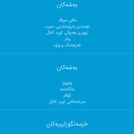
بەشەکان
مافی مرۆڤ
ناوەندی بەڕێوەبەریی حیزب
ژووری هەواڵی کورد کاناڵ
وتار
فەرهەنگ و وێژە
بەشەکان
وتووێژ
بەڵگەنامە
گۆڤار
بەرنامەکانی کورد کاناڵ
خزمەتگوزارییەکان