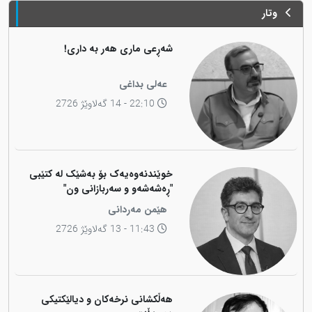
وتار
شەڕعی ماری هەر بە داری!
عەلی بداغی
22:10 - 14 گەلاوێژ 2726
خوێندنەوەیەک بۆ بەشێک لە کتێبی
"ڕەشەشەو و سەربازانی ون"
هێمن مەردانی
11:43 - 13 گەلاوێژ 2726
هەڵکشانی نرخەکان و دیالێکتیکی