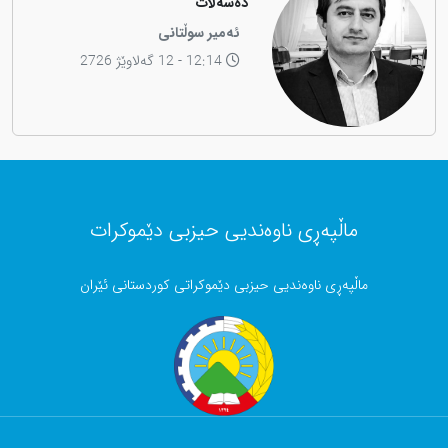
دەسەڵات
ئەمیر سوڵتانی
12:14 - 12 گەلاوێژ 2726
ماڵپەڕی ناوەندیی حیزبی دێموکرات
ماڵپەڕی ناوەندیی حیزبی دێموکراتی کوردستانی ئێران