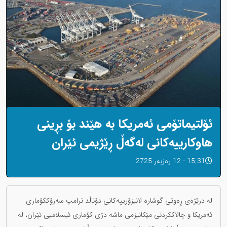
ئۆلتیماتۆمی ئەمریکا بە هێند بۆ بڕینی
هاوکارییەکانی لەگەڵ ڕێژیمی ئێران
15:31 - 12 رەزبەر 2725
لە درێژەی ڕەوتی گوشارە لانیزۆرییەکانی دۆناڵد ترامپ سەرۆککۆماری
ئەمریکا و چالاککردنی مێکانیزمی ماشە دژی کۆماری ئیسلامیی ئێران، لە