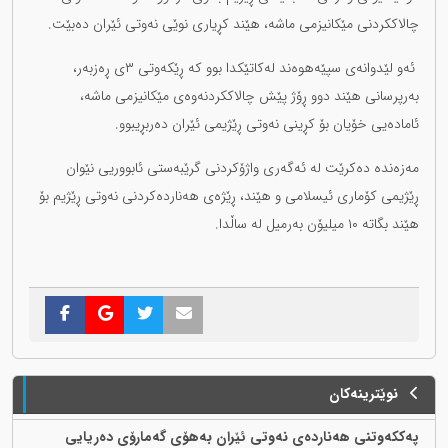
چالاککردنی مێکانیزمی ماشە، هێند كڕیاری نوێی نەوتی ئێران دەبێت.
ئەو لێدوانەی سپێەهوەند لەکاتێکدا بوو کە ڕێکەوتی ٣ی ڕەزبەر،
بەرپرسانی هێند دوو ڕۆژ پێش چالاککردنەوەی مێکانیزمی ماشە،
ئامادەیی خۆیان بۆ کڕینی نەوتی ڕێژیمی ئێران دەربڕیبوو.
مەزەندە دەکرێت لە ئەگەری واژۆکردنی گرێبەستی ئابووریی نێوان
ڕێژیمی کۆماری ئیسلامی و هێند، ڕێژەی هەناردەکردنی نەوتی ڕێژیم بۆ
هێند بگاتە ١٠ میلیۆن بەرمیل لە ساڵدا.
نوێترینەکان
پەککەوتنی هەناردەی نەوتی ئێران بەهۆی گەمارۆی دەریایی