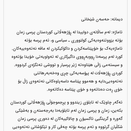
دیمانە: حەسەن شێخانی
ئاماژە: لەم ساڵانەی دواییدا لە ڕۆژهەڵاتی کوردستان پرسی زمان
بۆتە بزووتنەوەیەکی کولتووری ـ سیاسی و، ئەم پرسە بۆتە
ئاماژەیەک بۆ خۆپێناسەکردن و داکۆکیکردن لە مافە نەتەوەییەکان.
کورد لەم پرسەدا ڕووبەڕووی داگیرکاری لە تەواویەتی خۆیدا بۆتەوە
و سیستەمی زاڵی هێناوەتە ژێر پرسیار و تووشی تەنگژەی کردووە.
کوردی ڕۆژهەڵات لە پرۆسەیەکی چڕی وەخەبەرهاتنی
نەتەوەیی‌دایە و هەموو پێناسە داسەپاوەکانی نەتەوەی زاڵ بۆ
خۆی ڕەت دەداتەوە و خۆی پێناسە دەکاتەوە.
ئەگەر چاوێک لە تابلۆی زیندوو و پڕجموجۆڵی ڕۆژهەڵاتی کوردستان
بکەین، زمان و پرسی زمان لەم تابلۆیەدا بەرجەستەن و بەشێکی
گەورە و گرینگیی ئاکسیۆن و چالاکییەکان لە دەوری پرسی زمان
شکڵیان گرتووە و ئەم پرسە بۆتە چەقی کار و تێکۆشانی نەتەوەیی