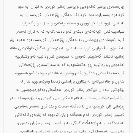
چارەسەری پرسی نەتەوەیی و پرسی زمانی کوردی لە ئێران، بە دوو
لایەنەوە بەستراوەتەوە. لایەنێک خەڵکی ڕۆژهەڵاتی کوردستان، بە
تایبەتی بزووتنەوە کولتووری و مەدەنییەکەی و حیزب و ڕیکخراوە
سیاسییەکانن، لایەنەکەی دیکەی ئەو دەسەڵاتەیە کە لە تاران لەسەر
کارە. ئەوەندەی پێوەندیی بە خەڵکی ڕۆژهەڵاتی کوردستانەوە هەیە، زۆر
بە ئاسۆی مافخوازیی کورد بە تایبەتی لە پێوەندی لەگەڵ داواکردنی مافە
زمانییەکانیاندا گەشبینم. ئەوەی لە هیچمان شاراوە نییە ئەو وشیارییە
نەتەوەیی و زمانییە ڕوو لەگەشەیەیە کە لە سەرانسەری ڕۆژهەلاتی
کوردستاندا بەدیی دەکرێ. ئەم وشیارییە هاندەر بووە بۆ ئەو هەمووە
هەوڵ و چالاکییانەی لە پێناوی پاراستنی زماندا وەڕێخراون، هەر لە
پێکهاتنی سەدان فێرگەی زمانی کوردی، هەڵمەتی بەکوردینووسین لە
سۆشیالمیدیادا، بایەخدان بە فەرهەنگنووسیی کوردی و توێژینەوە لە سەر
ڕێزمانی زارە کوردییەکان تا دەگاتە خەبات و پێداگری لەسەر بەفەرمی
ناسینی زمانی کوردی. ئەم هەوڵانە وایان کردووە کە زۆربەی تاکەکانی
نەتەوەکەمان لە ڕۆژهەڵات گرنگی بە پاراستنی زمانی خۆیان بدەن و
مەترسیی لەدەستدانی زمانی کوردی و توانەوە لە زمان و ناسنامەی