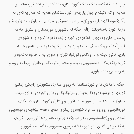
چاو بێت کە ئێمە نەک یەک کوردستان، بەداخەوە چەند کوردستانمان
هەیە، واتە لانیکەم چوار پارچەی کوردستانمان هەیە کە هەر یەکەی بە
وڵاتێکەوە لکێندراوە، و ڕێژیم و سیستەمێکی سیاسیی جیاواز و بە زۆرییش
دژ بە کورد بەسەریاندا زاڵە. جگە لە باشووری کوردستان و عێراق کە بە
ڕەسمی دان بە بوونی نەتەوەی کورد و زمانەکەیدا نراوە و لە شێوەی
فیدڕاڵیدا جۆرێک مافی خۆبەڕێوەبردن بۆ کورد بەڕەسمی ناسراوە، لە
پارچەکانی دیکە و لە وڵاتانی تورکیا، ئێران و سوریا بە داخەوە نەتەوەی
کورد پێگەیەکی دەستووریی نییە و مافە زمانییەکانی دانیان پیدا نەنراوە و
بە ڕەسمی نەناسراون.
جگە لەمەش ئەم کوردستانانە لە ڕووی سەردەستبوونی زارێکی زمانی
کوردی و پێشینەی بەکارهێنانی دیالێکتێکی زمانی کوردی لە نووسیندا،
جیاوازییان هەیە. بۆ نموونە لە باکوور و ڕۆژاوای کوردستان، دیالێکتی
کورمانجیی ژووروو هەم ئاخێوەری زیاتری هەیە، هەم پێشینەی نووسینی
ئەدەبی و ڕۆژنامەنووسی بەو دیالێکتە زیاترە، هەروەها نووسینی کوردی
بە ئەلفوبێی لاتین لەو دوو بەشە برەوی هەبووە. بەڵام لە باشوور و