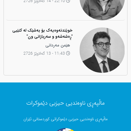
22:10 - 14 گەلاوێژ 2726
خوێندنەوەیەک بۆ بەشێک لە کتێبی
"ڕەشەشەو و سەربازانی ون"
هێمن مەردانی
11:43 - 13 گەلاوێژ 2726
ماڵپەڕی ناوەندیی حیزبی دێموکرات
ماڵپەڕی ناوەندیی حیزبی دێموکراتی کوردستانی ئێران