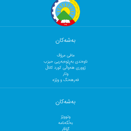
بەشەکان
مافی مرۆڤ
ناوەندی بەڕێوەبەریی حیزب
ژووری هەواڵی کورد کاناڵ
وتار
فەرهەنگ و وێژە
بەشەکان
وتووێژ
بەڵگەنامە
گۆڤار