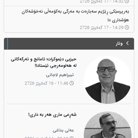
14:32 - 17 گەلاوێژ 2726
بەرپرسێکی ڕێژیم سەبارەت بە مەرگی بەکۆمەڵی نەخۆشەکان
هۆشداری دا
14:29 - 17 گەلاوێژ 2726
وتار
حیزبی دێموکرات؛ ئامانج و ئەرکەکانی
لە هەلومەرجی ئێستادا!
ئیبراهیم لاجانی
11:46 - 16 گەلاوێژ 2726
شەڕعی ماری هەر بە داری!
عەلی بداغی