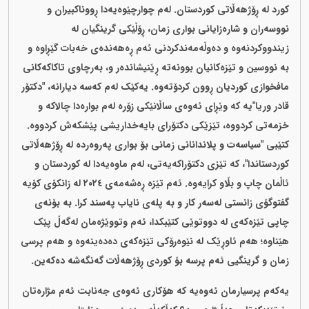
کورد لە ڕۆژهەڵاتی کوردستان. لەم چوارچێوەیەدا ڕووناکبیران و
نووسەران و شارەزایانی بواری زمان، ڕۆڵێکی گرینگیان لە
زیندووکردنەوە و دەوڵەمەندکردنی ئەم ڕەهەندەی خەبات گێڕاوە و
بە نووسین و تێزەکانیان بوونەتە ڕێنیشاندەر و، بەرچاوی تاکاکەکانی
مافخوازی کوردیان ڕوون کردۆتەوە. یەکێک لەم کەسە دیارانە، "دکتۆر
قادر وریا"یە کە وێڕای ئەوەی ساڵانێکی زۆرە لەم بوارەدا چالاکە و
خزمەتی کردووە، تێزێکی دکتۆرای بایەخداریشی پێشکەش کردووە.
کتێبی "سیاسەت و پلاندانانی زمانی بۆ بواری پەروەردە لە ڕۆژهەڵاتی
کوردستاندا"، کە تێزی دکتۆراکەیەتی، لەم ماوەیەدا لە کوردستان و
ئاڵمان چاپ و بڵاو کرایەوە. ئەم تێزە ڕەشەمەی ٢٠٢٤ لە زانکۆی کۆیە
گفتوگۆی زانستی لەسەر کار و بە پلەی نایاب پەسند کرا. بە بۆنەی
چاپی تێزەکەی لە دووتوێی کتێبکدا، ئەم وتووێژەمان لەگەڵ پێک
هێناوە؛ هەم ئاوڕێک لە نێوەرۆکی تێزەکەی دەدەینەوە و هەم پرسی
زمان و گرینگیی ئەم پرسە بۆ کوردی ڕۆژهەڵات گەنگەشە دەکەین.
یەکەم پرسیارمان ئەوەیە کە هۆکاری ئەوەی جەنابت ئەم مژارەتان