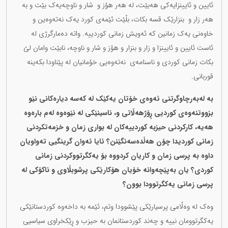
ئایین و ئایینزایەکی هەبێت، لە هەر هۆز و شار و ناوچەیەک بێت و بە
هەر زار و بنزارێک قسە بکات، بڵێت ئێمەی کورد یەک نەتەوەین و
خاوەنی یەک زمانین کە ئەویش زمانی کوردییە. واتە دەمارگرژی لە
ئاست ئایین و ئایینزا و زار و بنزار و هۆز و شار و ناوچە، نابێت وامان لێ
بکات زمانی کوردی و ناسنامەی نەتەوەیی خۆمانیان لە پێناودا بکەینە
قوربانی.
بە لەبەرچاوگرتنی ئەوەی خۆتان یەکێک لە کەسە دیارەکانی نێو
بزووتنەوەی کوردیی ڕۆژهەڵاتی و، ناسینێکی لە نێوەوە لەم بارەوە
هەیە، کارکردنی حیزبە کوردییەکان لە بواری زمان و خزمەتکردنی
زمانی کوردیدا چۆن هەڵدەسەنگێنن؟ ئایا ئەوان گرینگیی تەواویان
داوە بە پرسی زمان و کاریان کردووە بۆ یەکگرتووکردنی زمانی
کوردی؟ یان بەپێچەوانە خۆیان هۆکارێکی پرشوبڵاوی و ناکۆکی لە
پرسی زمانی یەکگرتوودا بوون؟
وەک لە وەڵامی پرسیارێکی پێشوودا وتم، ئێمە بە داخەوە کوردستانێکی
یەکگرتوومان نییە و چەند کوردستانمان بە حیزب و ڕێکخراوی سیاسیی