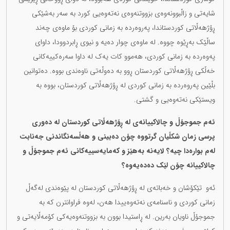
شایەتی و زاڵبوونەوەی بزووتنەوەی نەتەوەیی کورد بە سەر بەشێکی
ڕۆژهەڵاتی کوردستاندا، پەروەردە بە زمانی کوردی بۆ ماوەی چەند
ساڵێک بەڕێوە چووە. لە ماوەی چوار دەیە و نیوی ڕابردوودا، داوای
پەوەردە بە زمانی کوردی، هەموو کات یەک لە داوا سەرەکییەکانی
خەڵکی ڕۆژهەڵاتی کوردستان ڕوو بە دەوڵەتی ناوەندی بووە. دەتوانین
بڵێین پەروەردە بە زمانی کوردی لە ڕۆژهەڵاتی کوردستان، بووە بە
ویستێکی نەتەوەیی و گشتی.
ئەم جموجۆڵ و چالاکییانەی لە ڕۆژهەڵاتی کوردستان لە دەوری
پرسی زمان شکڵیان گرتووە چۆن دەبینی و هەڵسەنگاندنی جەنابت
لەم بوارەدا چیە؟ لایەنە بەهێز و کەمایەسییەکانی ئەم جموجۆڵ و
چالاکییانە چۆن لێک دەدەیەوە؟
ئەو تێکۆشان و خەباتەی لە ڕۆژهەڵاتی کوردستان لە پێوەندی لەگەڵ
زمانی کوردی و ناسنامەی نەتەوەییدا هەن، لەوە فراوانترن کە بە
جموجۆڵ ناویان بەرین. لە ڕاستیدا بوون بە بزووتنەوەیەکی کۆمەڵایەتی و