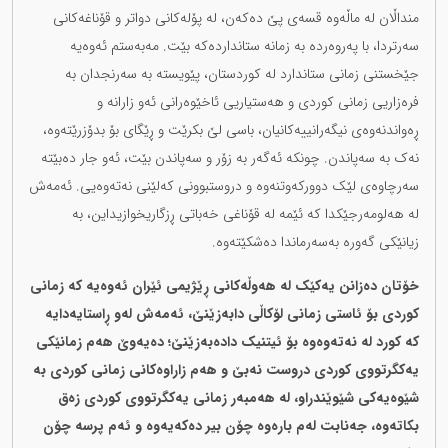
منداڵان لە ماڵەوە قسەی پێ دەکەن، لە پۆلەکانی دواتر و قۆناغەکانی
سەرتردا، با پەروەردە بە زمانە ستانداردەکە بێت. مەبەستم ئەوەیە
جێخستنی زمانی ستاندارد لە کوردستان، پێویستە بە سەرنجدان بە
فرەزاریی زمانی کوردی و هەستیاریی ئاخێوەرانی ئەو زارانە و
ڕەواندنەوەی نیگەرانییەکانیان، باسی لێ بکرێت و ڕێگای بۆ بدۆزرێتەوە،
نەک بە سەپاندن. چونکە ئەگەر بە زۆر و سەپاندن بێت، ئەو جار دەبێتە
سەرچاوەی لێک دوورکەوتنەوە و دروستبوونی کەلێنی نەتەوەیی. ئەمەش
لە هەلومەرجێکدا کە ئێمە لە قۆناغی خەباتی ڕزگاریخوازیداین، بە
زیانێکی گەورە بەسەرماندا دەشکێتەوە.
خۆتان دەزانن یەکێک لە هەوڵەکانی ڕێژیمی ئێران ئەوەیە کە زمانی
کوردی بۆ ئاستی زمانی لۆکاڵی دابەزێنێ، ئەمەش لەو ڕاستایەدایە
کە کورد لە نەتەوەوە بۆ ئیتنیک دادەبەزێنێ؛ دەیەوێ هەم زمانێکی
یەکگرتووی کوردی دروست نەبێ و هەم زاراوەکانی زمانی کوردی بە
شێوەیەکی شێوێندراو، لە هەمبەر زمانی یەکگرتووی کوردی زەق
بکاتەوە، جەنابت لەم بارەوە چۆن بیر دەکەیەوە و ئەم پرسە چۆن