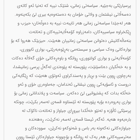
پرسیارێکی بەجێیە. سیاسەتی زمانی، شتێک نییە کە تەنیا ئەو کاتەی
دەسەڵاتی نیشتمان و ولاتی خۆمان بە دەستەوەیە بیری لێ بکەینەوە.
هەر لەجێدا سیاسەتی زمانی هەر تایبەت نییە بە دەوڵەتان؛ حیزب و
ڕێکخراوە سیاسییەکان، دامەزراوە کۆمەڵایەتییەکان و تەنانەت
بنەماڵەکانیش دەتوانن سیاسەتی زمانییان هەبێت. حیزبێک هەروا کە بۆ
بوارەکانی وەک سیاسی و سیستەمی بەڕێوەبەرێتی، بواری ئابووری،
کۆمەڵایەتی و بواری کولتووری، ڕوانگە و باوەڕەکانی خۆی گەلاڵە دەکات
و بە خەڵکیان دەناسێنێت، پێویستە لە پێوەندی لەگەڵ پرسی زمانیشدا،
بەرچاوی ڕوون بێت و بڕیار و پەسندکراوی ئەوتۆی هەبێت کە ڕێگایەکی
دروست و ئاسۆیەکی ڕوون نیشانی ئەندامان، جەماوەری خۆی و ئەو
خەڵکە بدات کە پشتیوانیی لێ دەکەن. سیاسەت و پلاندانانی زمانی بۆ
بواری پەروەردە بۆیە پێویستە لە ئێستاوە قسەی لەسەر بکرێت، چونکە
پرسێکی ئاڵۆزە و لەنێو خەڵکدا بیروڕای جیاواز و تەنانەت ناکۆک لە
بارەیەوە هەیە. ئەگەر ئیستا قسەی لەسەر نەکرێت، ڕەهەندە
جیاوازەکانی نەکەونە بەر باس و شەنوکەو نەکرێن، سوودەکان و
مەترسییەکانی هەر یەک لە ڕوانگە و بۆچوونە جیاوازەکان ئێستا ڕوون