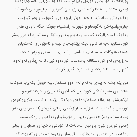
ڕۆژهەڵات، دیالێکتی کوردیی نێوەڕاست (کە بە سۆرانی ناسراوە) وەک
زمانی ستاندارد هەتا ڕادەیەکی زۆر جێ کەوتووە. چاوەڕوانیی ئەوە کە
یەک زمانی ستاندارد لە هەر چوار پارچە جێ بکەوێت و وەربگیرێت،
چاوەڕوانییەکی نەگونجاو و دوور لە ڕاستییە؛ چونکە جگە لەوەی هەر
یەکێک لەو دیالێکتە کە بوون بە بنچینەی زمانێکی ستاندارد لە دوو بەشی
کوردستان، لەبەشەکانی دیکە پێشینەیان نییە و ئاخێوەری کەمتریان
هەیە، هاوکات سیستەمی سیاسی و ئیداری و یاسایی و پەروەردەش
لەزۆربەی ئەو کوردستانانە بەدەست کوردەوە نین، تا لە ڕێگای ئەوانەوە
ئەم زمانە ستانداردەیان بەسەردا فەڕز بکرێت.
من پێم باشە بە پلەی یەکەم ئەم دوو ستانداردییە قبووڵ بکەین، هاوکات
هاندەری هەر تاکێکی کورد بین کە فێری ئەلفوبێ و خوێندنەوە و
تێگەیشتن بە زمانە ستانداردەکەی دیکەش بێت. لە ئاست بڵاوبوونەوەی
نووسین و ئەدەبیات بە زارە جیاوازەکانی زمانی کوردی(لە دەرەوەی ئەو
زمانە ستانداردە) هەستیار نەبین و دژایەتییان نەکەین و وەک سامانی
زمانی کوردی لێیان بڕوانین. تەنانەت لە قۆناغی باخچەی ساوایان و پۆلی
یەکەم و دووهەمی سەرەتاییدا، قورسایی پەروەردە بەو زارانە بێت کە