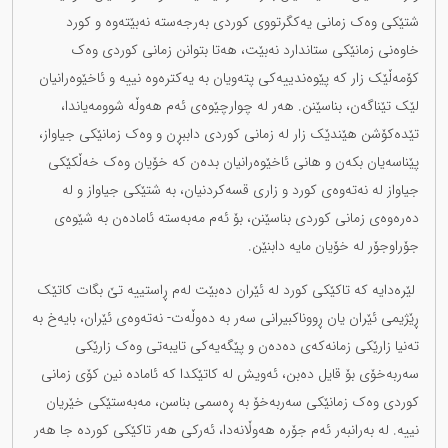
شتێکی وەک زمانی یەکگرتووی کوردی بەرجەستە نەبێتەوە و کورد
خاوەنی زمانێکی ستاندارد نەبێت، هەتا بتوانن زمانی کوردی وەک
کۆمەڵێک زار کە پێوەندییەکی پتەویان بە یەکترەوە نییە و ئاخێوەرانیان
لێک تێناگەن، بناسێنن. هەر لە چوارچێوەی ئەم هەوڵە شوومەیاندا،
تێدەکۆشن هێندێک زار لە زمانی کوردی داببڕن و وەک زمانێکی جیاواز،
پێناسەیان بکەن و هانی ئاخێوەرانیان بدەن کە خۆیان وەک خەڵکێکی
جیاواز لە نەتەوەی کورد و زاری قسەکردنیان، بە شتێکی جیاواز و لە
دەرەوەی زمانی کوردی بناسێنن، بۆ ئەم مەبەستە ئامادەن بە شێوەی
جۆراوجۆر لە خۆیان مایە دابنێن.
لێرەدایە کە تاکێکی کورد لە ئێران دەبێت لەم ڕاستییە تێ بگات کاتێک
ڕێژیمی ئێران یان ڕووناکبیرانی سەر بە دەوڵەت- نەتەوەی ئێران، بایەخ بە
تەنیا زارێکی زمانەکەی دەدەن و پێگەیەکی تایبەتی وەک زارێکی
سەربەخۆی بۆ قایل دەبن، ئەویش لە کاتێکدا کە ئامادە نین کۆی زمانی
کوردی وەک زمانێکی سەربەخۆ بە ڕەسمی بناسن، مەبەستێکی خێریان
نییە. لە بەرانبەر ئەم جۆرە هەوڵانەدا، ئەرکی هەر تاکێکی کوردە جا هەر