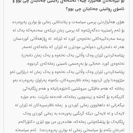
بۆ تێزەکەتان هەڵبژارد چیە؟ کەڵکەڵەی زەینیی جەنابتان چی بوو و
ئاسۆی ڕوانینی جەنابتان چی بوو؟
هۆی هەڵبژاردنی پرسی سیاسەت و پلاندانانی زمانی بۆ بواری پەروەردە
بۆ ئەم ڕاستییە دەگەڕێتەوە کە پرسی زمان نزیکەی سەدەیەکە یەک لە
پرسە سەرەکییەکانی نەتەوەی کورد لە ئێرانە. لە ڕۆژهەڵاتی کوردستان
هەر لە دامەزرانی دەوڵەتی مودێرن لە ئێران کە بناغەکەی لەسەر
پێناسەکردنی ئێران وەک وڵاتی یەک نەتەوە و یەک زمان دامەزرا،
نەتەوەی کورد خەباتی بۆ بەڕەسمی ناسینی زمانەکەی کردووە.
پێناسەکردنی ئێران وەک وڵاتی یەک نەتەوە و یەک زمان لە درێژایی ئەو
مێژووەدا وای کردووە زمانە نافارسییەکان، بکەونە پەراوێز، پەروەردە بەو
زمانانە کە هەم مافێکی سروشتیی ئاخێوەرانیانە و هەم ڕێگایەکی
کاریگەرە بۆ گەشە و زیندوویی زمانەکە، قەدەغە بکرێت. بەم جۆرە
نیگەرانی لە داهاتووی زمانی کوردی و زمانە نافارسییەکان لە ئێران لە
لایەک و لە لایەکی دیکە گرنگیی پەورەدە بە زمانی کوردی وەک
ڕێگایەک بۆ پێشکەوتنی زمانەکە، هاندەری من بوو تێزی دکتۆراکەم
تەرخان بکەم بۆ سیاسەتی زمانی لە بواری پەروەردەدا. ئەم سیاسەتە