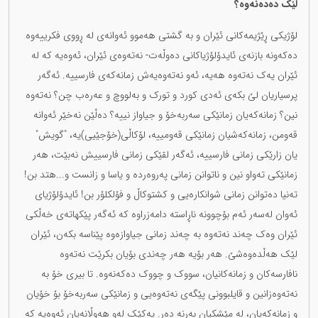
لێک دەدەنەوە؟
لۆژیکی ڕێژیمەکانی ئێران و بە گشتی هەموو ئەوانەی لە ڕووی فکرییەوە
دەکەونە بازنەی ئایدۆلۆژیاکانی دەوڵەت- نەتەوەی ئێران، ئەوەیە کە لە
ئێران یەک نەتەوە هەیە، ئەو نەتەوەیەش زمانەکەی فارسییە. ئەگەر
پرسیاریان لێ بکەی ئەدی کورد و تورک و بەلووچ و عەرەب چن؟ نەتەوە
نین؟ زمانەکەیان زمانێکی سەربەخۆ و جیاواز نییە؟ دەڵێن نەخێر ئەوانە
قەومن، زمانەکەشیان زمانێکی قەومییە، لۆکاڵی(خۆجێیی)یە، "گویش"
یان زارێکی زمانی فارسییە، ئەگەر لقێکی زمانی فارسییش نەبێت، هەر
زمانێکی تەواو نین و ناتوانن زمانی پەروەردە و یاسا و زانست و...هتد بن!
تەنیا دەتوانن زمانی شوانکارەیی و کشتوکاڵ و فۆلکلۆر بن! ئایدۆلۆژیای
ئەوان لەسەر ئەم بۆچوونە ناڕاستە دامەزراوە کە ئەگەر پێکهاتەی خەڵکی
ئێران وەک چەند نەتەوە بە چەند زمانی جیاوازەوە پێناسە بکەن، ئێران
لێک هەڵدەوەشێ. هەر بۆیە هەر چەندی بۆیان بکرێت نەتەوە
نافارسەکان و زمانەکانیان، سووک و چووک دەکەنەوە. تا بیری خۆ بە
نەتەوەزانین و قایلبوونی پێگەی نەتەوەیی و زمانێکی سەربەخۆ بۆ خۆیان
و زمانەکەیان، لە مێشکیان بەرنە دەر. یەکێک لەو هەوڵانەیان ئەوەیە کە