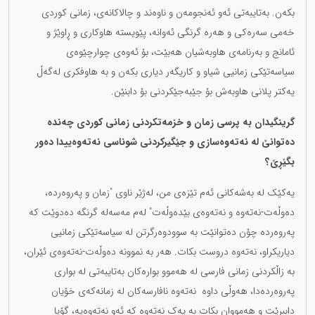
بکەن. بەتایبەتی ئەو ئەنجومەن و ناوەند و چالاکانەی، زمانی کوردی
خەمی سەرەکی و هەرە گرنگی ئەوانە، پێویستە هاوکاری و ڕاوێژ و
ئامانج و بەرنامەی هاوبەشیان هەبێت، بۆ ئەوەی چوارچێوەی
سیاسەتێکی زمانیی شیاو و کاریگەر دیاری بکەن و بە هاوفکری لەگەڵ
یەکتر پلانی هاوبەش بۆ جێبەجێکردنی بۆ دابنێن.
گرینگیدان بە پرسی زمان و خزمەتکردنی زمانی کوردی چەندە
دەتوانێ لە نەتەوەسازی و جێگیرکردنی شوناسی نەتەوەییدا دەور
بگێڕێ؟
یەکێک لە بەشەکانی ئەم تێزەی من، لەژێر ناوی "زمان و پەروەردە،
دەوڵەت-نەتەوە و نەتەوەی بێدەوڵەت" لەم مەسەلە گرنگە دەدوێت کە
پەروەردە چۆن دەتوانێت بە سوودوەرگرتن لە سیاسەتێکی زمانیی
دیاریکراو، نەتەوە دروست بکات. هەر بە نموونە دەوڵەت-نەتەوەی ئێران،
بە زاڵکردنی زمانی فارسی لە هەموو بوارەکان بەتایبەتی لە بواری
پەروەردەدا، هەوڵی داوە نەتەوە نافارسەکان لە زمانەکەی خۆیان
داببڕێت و هەمووان بکات بە یەک نەتەوە کە ئەو نەتەوەیە، گۆیا