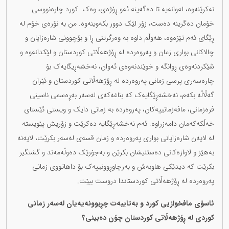
نەکرێنەوە، لەوانەیە تا دەگەینە ئەو ڕۆژەی، وەک کورد چارەنووسی
خۆمان دەگرینە دەست، زۆر لێک دوور بکەوینەوە. من بە نۆرەی خۆم لە
ڕێگای ئەم تێزەوە، هەوڵم داوە بە وەرگرتنی ڕا و بۆچوونی شارەزایان و
چالاکانی بواری زمان و پەروەردە لە ڕۆژهەڵاتی کوردستان و لێکدانەوە و
شێکردنەوەی ڕوانگە و خوێندنەوەی ئەوان، نەخشەڕیگایەک بۆ
چارەسەری پرسی زمانی پەروەردە لە ڕۆژهەڵاتی کوردستان و ئێران
گەڵاڵە بکەم، نەخشەڕێگایەک کە بناغەکەی لەسەر بەڕەسمی ناسینی
فرەزمانی، مافەزمانییەکان، پەروەردە بە زمانی دایک و ویستی ئێستای
خەڵکەکەمان دامەزراوە. ئەم نەخشەڕێگایە دەکرێت و زۆریش پێویستە
لە لایەن شارەزایانی بواری پەروەردە و زمان قسەی لەسەر بکرێت، لایەنە
بەهێز و لاوازەکانی دەستنیشان بکرێن و بەجۆرێک دەوڵەمەند و گشتگیر
بکرێت کە دیدێکی هاوبەش و بەرچاوڕوونییەک بۆ داهاتووی زمانی
پەروەردە لە ڕۆژهەڵاتی کوردستاندا دروست ببێت.
ئاسۆی مافخوازیی کورد و بەتایبەت چڕبوونەیەیان لەسەر زمانی
کوردی لە ڕۆژهەڵاتی کوردستان چۆن دەبینی؟