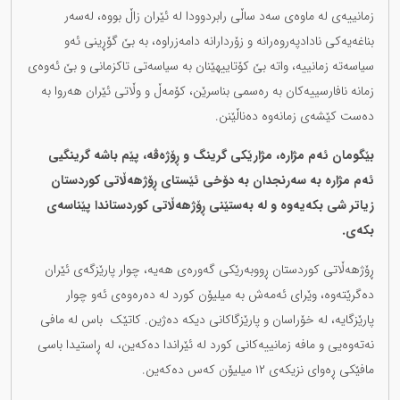
زمانییەی لە ماوەی سەد ساڵی رابردوودا لە ئێران زاڵ بووە، لەسەر
بناغەیەکی نادادپەروەرانە و زۆردارانە دامەزراوە، بە بێ گۆڕینی ئەو
سیاسەتە زمانییە، واتە بێ کۆتاییهێنان بە سیاسەتی تاکزمانی و بێ ئەوەی
زمانە نافارسییەکان بە رەسمی بناسرێن، کۆمەڵ و وڵاتی ئێران هەروا بە
دەست کێشەی زمانەوە دەناڵێنن.
بێگومان ئەم مژارە، مژارێکی گرینگ و ڕۆژەڤە، پێم باشە گرینگیی
ئەم مژارە بە سەرنجدان بە دۆخی ئێستای ڕۆژهەڵاتی کوردستان
زیاتر شی بکەیەوە و لە بەستێنی ڕۆژهەڵاتی کوردستاندا پێناسەی
بکەی.
ڕۆژهەڵاتی کوردستان ڕووبەرێکی گەورەی هەیە، چوار پارێزگەی ئێران
دەگرێتەوە، وێرای ئەمەش بە میلیۆن کورد لە دەرەوەی ئەو چوار
پارێزگایە، لە خۆراسان و پارێزگاکانی دیکە دەژین. کاتێک باس لە مافی
نەتەوەیی و مافە زمانییەکانی کورد لە ئێراندا دەکەین، لە ڕاستیدا باسی
مافێکی ڕەوای نزیکەی ١٢ میلیۆن کەس دەکەین.