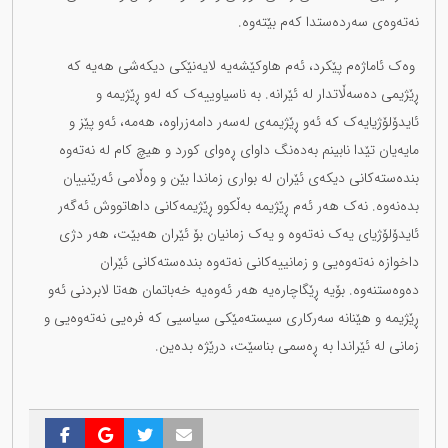
نەتەوەی سەردەستدا کەم بێتەوە.
وەک ئاماژەم پێکرد، ئەم هاوکێشەیە لایەنێکی دیکەشی هەیە کە
ڕێژیمی دەسەڵاتدار لە ئێرانە. بە ناسیاوییەک کە لەو ڕێژیمە و
ئایدۆلۆژیایەک کە ئەو ڕێژیمەی لەسەر دامەزراوە، هەمە، ئەو پێز و
مایەیان تێدا نابینم بەدەنگ داوای ڕەوای کورد و هیچ کام لە نەتەوە
بندەستەکانی دیکەی ئێران لە بواری زماندا بێن و وەڵامی ئەرێنییان
بدەنەوە. نەک هەر ئەم ڕێژیمە بەڵکوو ڕێژیمەکانی داهاتووش ئەگەر
ئایدۆلۆژیای یەک نەتەوە و یەک زمانیان بۆ ئێران هەبێت، هەر دژی
داخوازە نەتەوەیی و زمانییەکانی نەتەوە بندەستەکانی ئێران
دەوەستنەوە. بۆیە ڕێگاچارەیە هەر ئەوەیە خەباتمان هەتا لابردنی ئەو
ڕێژیمە و هێنانە سەرکاری سیستەمێکی سیاسیی کە فرەیی نەتەوەیی و
زمانی لە ئێراندا بە ڕەسمی بناسێت، درێژە بدەین.