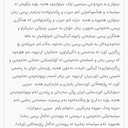
جیاواز و بە بارودۆخی سیاسیی لێک جیاوازەوە هەیە. بۆیە بێگومان لە
سیاسەت و هەڵسوکەوتی ئەو حیزب و ڕێکخراوانەدا بەرانبەر پرسی زمان
جیاوازی هەبووە و هەیە. دیارە ئەو حیزب و ڕێکخراوانەی کە هەڵگری
پرسی نەتەوەیی نەبوون، زیاتر خۆیان بە حیزبی چینێکی دیاریکراو و
هەڵگری پرسی چینایەتی زانیوە،گرنگییەکی ئەوتۆشیان بە مافە
نەتەوەییەکان بە تایبەتی پرسی زمان نەداوە، بەڵام ئەو حیزبانەی بۆ
ڕزگاریی کورد لە بندەستی و داگیرکراوی، خەباتیان کردووە، بەو هۆیەوە
کە پرسی زمان و ناسنامەی نەتەوەیی لە کۆنتێسکتی خەباتی نەتەوەیی و
ڕزگاریخوازییدا گرنگیی تایبەت بەخۆی هەیە، زۆربەیان داوای بە ڕەسمی
ناسینی زمانی کوردییان کردووە. من زیاتر لەسەر بزووتنەوەی نەتەوەیی
کورد لە ڕۆژهەڵاتی کوردستان زانیاری و شارەزاییم هەیە. حیزبی
دیموکراتی کوردستانی ئیران ڕۆڵی سەرەکی و ڕێبەری ئەم بزووتنەوەیەی
هەیە، بۆیە دەکرێ بۆ وەڵامدانەوە بەم پرسیارە، سیاسەتی زمانیی ئەم
حیزبە وەک نموونە وەربگرین. دەتوانم بڵێم حیزبی دیموکرات
سیاسەتێکی نەتەوەیی و دروستی لە پێوەندی لەگەڵ پرسی زماندا
هەبووە. ئەم سیاسەتە زمانییە لە پیوەندی لەگەڵ ڕێژیمەکانی ئێراندا،