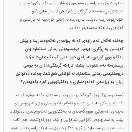
و بەڕێوەبردن و پاراستنی سەرزەوی و شار و ناوچەکانی کوردستان و
دانیشتووانی، هەبێت. گرنگترین ئەرکیش لەسەر شانی ئەو
خۆبەڕێوەبەرییە دەبێت، پەروەردە بە زمانی کوردییە کە پاراستن و
گەشەی زمانەکە دەستەبەر دەکات.
چەندە لەگەڵ ئەم ڕایەی کە لە پرۆسەی نەتەوەسازیدا و پێش
گەیشتن بە ڕزگاری، پرسی دروستبوونی زمانی ستاندارد یان
یەکگرتووی کوردی، لە پلەی دوویەمی گرینگیپێدان‌دایە؟ با
پرسیارەکە بەم شێوەیە بێنینە ئارا کە گرینگی‌نەدان بە پرسی
دروستکردنی زمانی ستانداراد لە قۆناغی شۆڕشدا، چەندە دەتوانێ
زیان بە پرۆسەی نەتەوەسازی و یەکگرتوویی کورد بگەیەنێ؟
ئەمە پرسیارێکی زۆر گرینگە. پرسی زمانی ستاندارد بۆ نەتەوەی کورد،
هەستیارییەکی تایبەتی هەیە و ئەگەر بە دووربینی و ژیرانە ڕووبەڕووی
نەبینەوە، لەجیاتی سوودگەیاندن بە یەکگرتوویی نەتەوەییمان، دەتوانێت
ببێت بە سەرچاوەی ناکۆکیی نێوخۆیی و لێک دوورکەوتنەوە. هەر کات
باس لە زمانی ستاندارد بۆ کورد دەکرێت، پێویستە ئەو ڕاستییەمان لەبەر