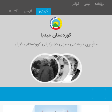
رۆژنامە
تیڤی
گۆڤار
كوردی
فارسی
Kurdî
کوردستان میدیا
ماڵپەڕی ناوەندیی حیزبی دێموکراتی کوردستانی ئێران