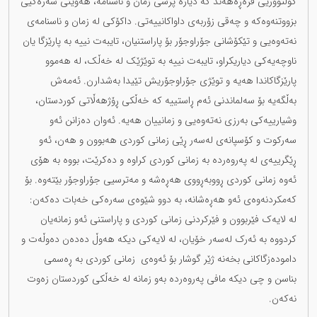
کولتووریی فرەڕەهەند کە دیارە پرسی زمان و ناسنامە، هەوێنی سەرەکیی
بزووتنەوەکە و چەقی زۆربەی داواکانییەتی. داکۆکی لە زمان و ناسنامەی
نەتەوەیی و تێکۆشانی جۆراوجۆر بۆ پاراستنیان، تایبەت نییە بە پارێزگا یان
ناوچەیەکی دیاریکراو، تایبەت نییە بە توێژێک لە خەڵک، لە هەموو
پارێزگاکاندا هەیە و توێژی جۆراوجۆریش تێیدا بەشدارن. ئەمەش
بەڵگەیە بۆ سەلماندنی ئەم ڕاستییە کە خەڵکی ڕۆژهەڵاتی کوردستان،
وشیارییەکی بەرزی نەتەوەیی و زمانییان هەیە. ئەوان دەزانن ئەو
سەرکوت و کۆسپانەی لەسەر ڕێی زمانی کوردی هەبوون و هەن، ئەو
ڕێگرییەی لە پەروەردە بە زمانی کوردی کراوە و دەکرێت، بووە بە هۆی
ئەوە زمانی کوردی ڕووبەڕووی هەڕەشە و مەترسیی جۆراوجۆر بێتەوە. بۆ
کەمکردنەوەی ئەو هەڕەشانە، بە دوو شێوەی سەرەکی خەبات دەکەن:
لە لایەک فێربوون و فێرکردنی زمانی کوردی و پاراستنی ئەو زمانەیان
کردووە بە ئەرک لەسەر خۆیان، لە لایەکی دیکە هەوڵ دەدەن دەوڵەت و
دامودەزگاکانی بخەنە ژێر گوشار بۆ ئەوەی زمانی کوردی بە ڕەسمی
بناسن و چی دیکە مافی پەروەردە بەو زمانە لە خەڵکی کوردستان زەوت
نەکەن.