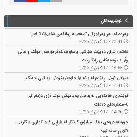
نوێترینەکان
پەردە لەسەر پەرتووکی "سەقز لە ڕوانگەی شاعیراندا" لادرا
23:41 - 17 گەلاوێژ 2726
قەتەر: تاران دەبێت هێرشی پاساوهەڵنەگر بۆ سەر موڵک و ماڵی
وڵاتە دۆستەکانی ڕابگیرێت
16:55 - 17 گەلاوێژ 2726
پیلانی نوێی ڕێژیم لە بانە بۆ چاودێریکردنی زیاتری خەڵک
14:41 - 17 گەلاوێژ 2726
نوێنەری خامنەیی لە ورمێ پەیامێکی توند دژی دژبەرانی
لەسێدارەدان دەدات
14:36 - 17 گەلاوێژ 2726
چوونەدەروەی یەک میلیۆن کرێکار لە بازاڕی کار؛ ئاماری بێکاریی
٧٪ی ڕاست نییە