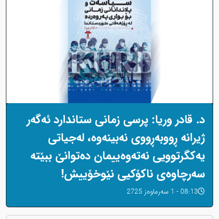
د. قادر وریا: پرسی زمانی ستاندارد ئەگەر
ژیرانە ڕووبەڕووی نەبینەوە، لەجیاتی
یەکگرتوویی نەتەوەییمان دەتوانێ ببێتە
سەرچاوەی ناکۆکیی نێوخۆییش!
08:13 - 1 سەرماوەز 2725