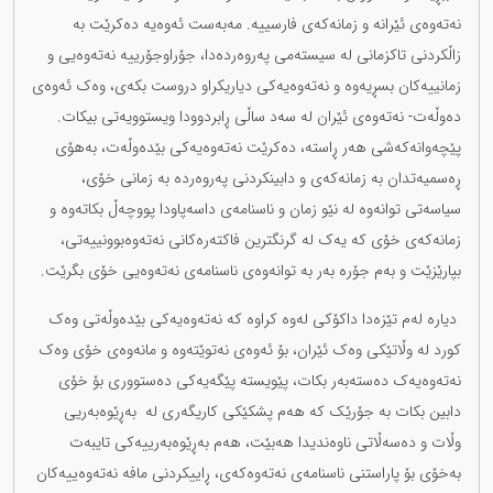
نەتەوەی ئێرانە و زمانەکەی فارسییە. مەبەست ئەوەیە دەکرێت بە
زاڵکردنی تاکزمانی لە سیستەمی پەروەردەدا، جۆراوجۆرییە نەتەوەیی و
زمانییەکان بسڕیەوە و نەتەوەیەکی دیاریکراو دروست بکەی، وەک ئەوەی
دەوڵەت- نەتەوەی ئێران لە سەد ساڵی ڕابردوودا ویستوویەتی بیکات.
پێچەوانەکەشی هەر ڕاستە، دەکرێت نەتەوەیەکی بێدەوڵەت، بەهۆی
ڕەسمیەتدان بە زمانەکەی و دابینکردنی پەروەردە بە زمانی خۆی،
سیاسەتی توانەوە لە نێو زمان و ناسنامەی داسەپاودا پووچەڵ بکاتەوە و
زمانەکەی خۆی کە یەک لە گرنگترین فاکتەرەکانی نەتەوەبوونییەتی،
بپارێزێت و بەم جۆرە بەر بە توانەوەی ناسنامەی نەتەوەیی خۆی بگرێت.
دیارە لەم تێزەدا داکۆکی لەوە کراوە کە نەتەوەیەکی بێدەوڵەتی وەک
کورد لە وڵاتێکی وەک ئێران، بۆ ئەوەی نەتوێتەوە و مانەوەی خۆی وەک
نەتەوەیەک دەستەبەر بکات، پێویستە پێگەیەکی دەستووری بۆ خۆی
دابین بکات بە جۆرێک کە هەم پشکێکی کاریگەری لە بەڕێوەبەریی
وڵات و دەسەڵاتی ناوەندیدا هەبێت، هەم بەڕێوەبەرییەکی تایبەت
بەخۆی بۆ پاراستنی ناسنامەی نەتەوەکەی، ڕاییکردنی مافە نەتەوەییەکان