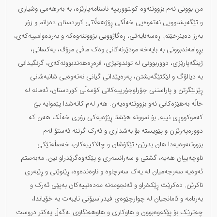
من بوونی ئەم بزووتنەوە کولتوورییە ناسنامەپارێزە، بە بەرهەمی وشیاری
و تێگەیشتوویی نەتەوەیی خەڵکی ڕۆژهەڵاتی کوردستان دەزانم و زۆر
بەرز دەینرخێنم. ڕەسەنایەتی، ڕەگاژوویی بزووتنەوەکە و بەردەوامییەکەی،
بڕوامەندبوونی بە بایەخە مودێرنەکانی وەک مافی مرۆڤ، یەکسانی،
ژینگەپارێزی، دووربوونی لە توندوتیژی، فرەڕەهەندبوونەکەی، گرنگیدانی
بە دیالۆگ و لێکتێگەیشتن، پەرەپێدانی گیانی نەتەوەیی شانبەشانی
ڕێزلێگرتن و پاراستنی جۆراوجۆرییەکانی کۆمەڵی کوردستان، ئەمانە لە
خاڵە بەهێزەکانی ئەو بزووتنەوەیەن. هەر لەم کاتەشدا پێموایە بێ
کەموکووڕی نییە. بۆ نموونە هێشتا ڕێژەیەکی زۆری خەڵک هەن کە
دوورەپەرێزن و پێویستە بۆ بەشداری و ئەرک گرتنە ئەستۆ لەم
بزووتنەوەیەدا هان بدرێن؛ تێکۆشان و چالاکییەکان، خەسڵەتێکی
ناوچەییان هەیە، گشتی و سەرانسەری و پێکەوەگرێدراو نین. مەبەستم
ئەوەیە سەرجەمیان لە یەک سەرچاوە و ناوەندەوە، ڕێنوێنی و ڕێبەری
ناکرێن. دەکرێت ڕێکخراو و ئەنجومەنە مەدەنییەکان بەپێی ئەرک و
بەرنامە و ئامانجیان لە چوارچێوەی فیدراسیۆنی تایبەت بە خۆیاندا،
چەترێک بۆ پێکەوەبوون و هاوکاری و هاوهەنگاوی لەگەڵ یەکتر دروست