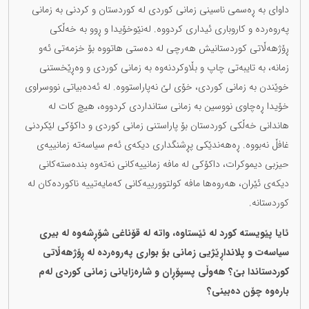
داوای بە ڕەسمی ناسینی زمانی کوردی لە کوردستان و کردنی بە زمانی
پەروەردە و کاروباری ئیداری کردووە. لەنێوخۆیدا و ڕوو بە خەڵکی
ڕۆژهەڵاتی کوردستانیش هەرچی لە دەستی هاتووە بۆ خزمەتی ئەو
زمانە، بە تایبەتی چاپ و بڵاوکردنەوە بە زمانی کوردی و وەڕێخستنی
خوێندن بە زمانی کوردی، خۆی لێ نەپاراستووە. لە ئەدەبیاتی نووسراوی
خۆیدا ڕەچاوی نووسین بە زمانی ستانداردی کردووە، هیچ کات لە
هاندانی خەڵکی کوردستان بۆ پاراستنی زمانی کوردی و داکۆکی لێکردنی
غافڵ نەبووە. ڕەهەندێکی پڕشنگداری دیکەی ئەم سیاسەتە زمانییەی
حیزبی دیموکرات، داکۆکی لە مافە زمانییەکانی نەتەوە بندەستەکانی
دیکەی ئێران، هەروەها مافە کولتوورییەکانی کەمایەتییە ناکوردەکان لە
کوردستانە.
ئایا پێویستە کورد لە ئێستاوە، واتە لە قۆناغی شۆڕشەوە لە بیری
سیاسەت و پلانداڕێژیی زمانی بۆ بواری پەروەردە لە ڕۆژهەڵاتی
کوردستاندا بێ؟ هەوڵی پسپۆڕان و شارەزایانی زمانی کوردی لەم
بارەوە چۆن دەبینی؟