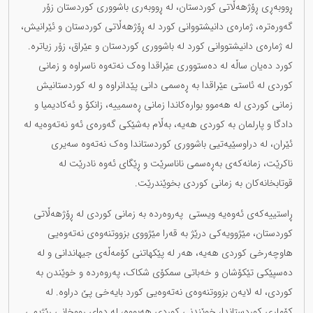
ڕووبەڕی ڕۆژهەڵاتی کوردستان، لە ڕووبەری باشووری کوردستان زۆر
گەورەترە، ژمارەی دانیشتووانی کورد لە ڕۆژهەڵاتی کوردستان و ئێرانیش،
لە ژمارەی دانیشتووانی کورد لە باشووری کوردستان و عێراق، زۆر زیاترە.
کورد دەیان ساڵە لە دەستووری عێراقدا وەک نەتەوە ناسراوە و زمانی
کوردی لە ئاستی عێراقدا بە ڕەسمی دانی پێدانراوە و لە کوردستانیش
زمانی کوردی لە هەموو بوارەکاندا زمانی ڕەسمییە، زانکۆ و ئەکادیمیا و
دادگا و پارلمان بە کوردی هەیە، بەڵام بەشێکی گەورەی ئەو نەتەوەیە لە
ئێران، لە دراوسێیەتیی باشووری کوردستاندا وەک نەتەوە سەیری
ناکرێت، زمانەکەی بەڕەسمی ناناسرێت و ڕێگای ئەوە نادرێت لە
قوتابخانەکان بە زمانی کوردی بخوێندرێت.
ڕاستییەکەی ئەوەیە ویستی پەروەردە بە زمانی کوردی لە ڕۆژهەڵاتی
کوردستان، مێژوویەکی درێژ بە قەرا مێژووی بزووتنەوەی نەتەوەیی
هاوچەرخی کوردی هەیە، هەر لە پێکهاتنی کۆمەڵەی جیهاندانی و لە
دەسپێکی تێکۆشان و خەباتی سمکۆی شکاک، پەروەردە و خوێندن بە
کوردی، لە لایەن بزووتنەوەی نەتەوەیی کورد بایەخی پێ دراوە. لە
کۆماری کوردستاندا، خوێندنی کوردی هەبووە، لە دوای ڕووخانی ڕێژیمی