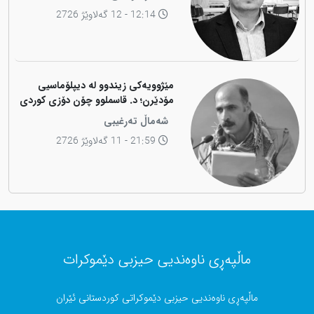
12:14 - 12 گەلاوێژ 2726
مێژوویەکی زیندوو لە دیپلۆماسیی
مۆدێرن؛ د. قاسملوو چۆن دۆزی کوردی
لە شاخەوە گواستەوە بۆ ناوەندە
شەماڵ تەرغیبی
بڕیاردەرەکانی جیهان؟
21:59 - 11 گەلاوێژ 2726
ماڵپەڕی ناوەندیی حیزبی دێموکرات
ماڵپەڕی ناوەندیی حیزبی دێموکراتی کوردستانی ئێران