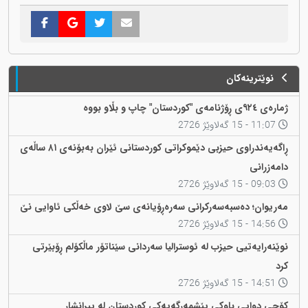
نوێترینەکان
ژمارەی ٩٢٤ی ڕۆژنامەی "کوردستان" چاپ و بڵاو بووە
11:07 - 15 گەلاوێژ 2726
ڕاگەیەندراوی حیزبی دێموکراتی کوردستانی ئێران بەبۆنەی ٨١ ساڵەی
دامەزرانی
09:03 - 15 گەلاوێژ 2726
مەریوان؛ دەسبەسەرکرانی سەرەڕۆیانەی سێ لاوی خەڵکی ئاوایی نێ
14:56 - 15 گەلاوێژ 2726
نوێنەرایەتیی حیزب لە ئوسترالیا سەردانی سێناتۆر ماڵکۆلم ڕۆبێرتی
کرد
14:51 - 15 گەلاوێژ 2726
کۆچی دوایی باوکی پێشمەرگەیەکی کوردستان لە پیرانشار