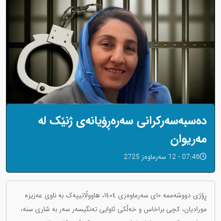
دەسبەسەرکرانی سەرەڕۆیانەی ژنێک لە
مەریوان
07:46 - 12 سەرماوەز 2725
ڕۆژی دووشەممە ١٠ی سەرماوەزی ١٤٠٤، هاووڵاتییەک بە ناوی عەزیزە
مورادیان، کچی براخاس و خەڵکی ئاوایی تەنگیسەر سەر بە شاری سنە،