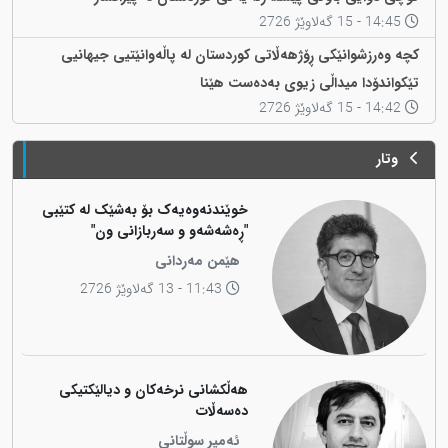
14:45 - 15 گەلاوێژ 2726
کچە وەرزشوانێکی ڕۆژهەڵاتی کوردستان لە پاڵەوانێتیی جیهانیی
تێکواندۆدا میداڵی زیوی بەدەست هێنا
14:42 - 15 گەلاوێژ 2726
وتار
خوێندنەوەیەک بۆ بەشێک لە کتێبی
"ڕەشەشەو و سەربازانی ون"
هێمن مەردانی
11:43 - 13 گەلاوێژ 2726
هەڵکشانی نرخەکان و دیالێکتیکی
دەسەڵات
ئەمیر سوڵتانی