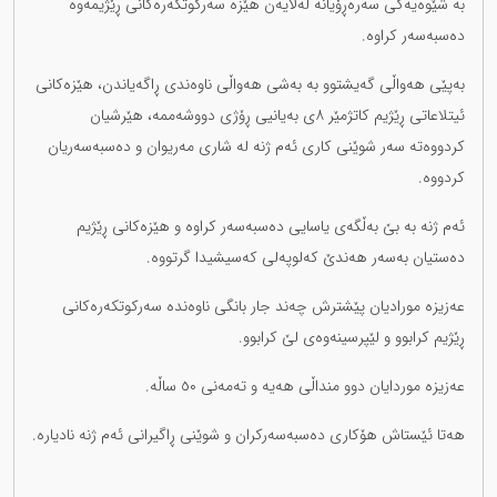
بە شێوەیەکی سەرەڕۆیانە لەلایەن هێزە سەرکوتکەرەکانی ڕێژیمەوە
دەسبەسەر کراوە.
بەپێی هەواڵی گەیشتوو بە بەشی هەواڵی ناوەندی ڕاگەیاندن، هێزەکانی
ئیتلاعاتی ڕێژیم کاتژمێر ٨ی بەیانیی ڕۆژی دووشەممە، هێرشیان
کردووەتە سەر شوێنی کاری ئەم ژنە لە شاری مەریوان و دەسبەسەریان
کردووە.
ئەم ژنە بە بێ بەڵگەی یاسایی دەسبەسەر کراوە و هێزەکانی ڕێژیم
دەستیان بەسەر هەندێ کەلوپەلی کەسیشیدا گرتووە.
عەزیزە مورادیان پێشترش چەند جار بانگی ناوەندە سەرکوتکەرەکانی
ڕێژیم کرابوو و لێپرسینەوەی لێ کرابوو.
عەزیزە موردایان دوو منداڵی هەیە و تەمەنی ٥٠ ساڵە.
هەتا ئێستاش هۆکاری دەسبەسەرکران و شوێنی ڕاگیرانی ئەم ژنە نادیارە.