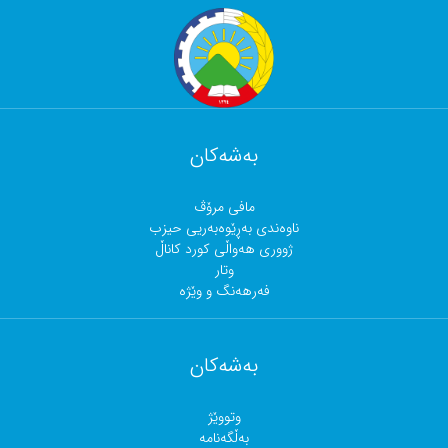
بەشەکان
مافی مرۆڤ
ناوەندی بەڕێوەبەریی حیزب
ژووری هەواڵی کورد کاناڵ
وتار
فەرهەنگ و وێژە
بەشەکان
وتووێژ
بەڵگەنامە