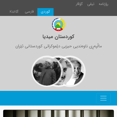
رۆژنامە
تیڤی
گۆڤار
كوردی
فارسی
Kurdî
کوردستان میدیا
ماڵپەڕی ناوەندیی حیزبی دێموکراتی کوردستانی ئێران