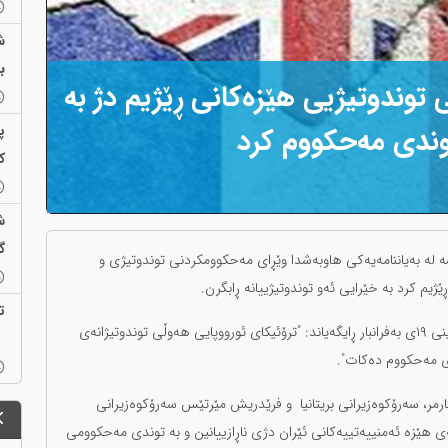
ش
ب
 توندوتیژیی هێزەکانی ڕێژیم دژ بە
پ
توندی مەحکووم کرد
ک
ش
گ
نسە لە بەیاننامەیەکی هاوبەشدا وێڕای مەحکوومکردنی توندوتیژی و
ژیم کرد بە خێرایی ئەو توندوتیژییانە ڕابگرن.
ت
نووسینگەی سەرۆکایەتیی سەرۆککۆماری فەرانسە ڕۆژی هەینی ١٩ی بەفرانبار ڕایگەیاند: "ترۆئیکای ئورووپایی هەوڵی توندوتیژانەی
ندی مەحکووم دەکات".
رمر، سەرۆکوەزیرانی بریتانیا و فرێدریش مێرتێس سەرۆکوەزیرانی
انەی هێزە ئەمنییەتییەکانی ئێران دژی ناڕازییانین و بە توندی مەحکوومی