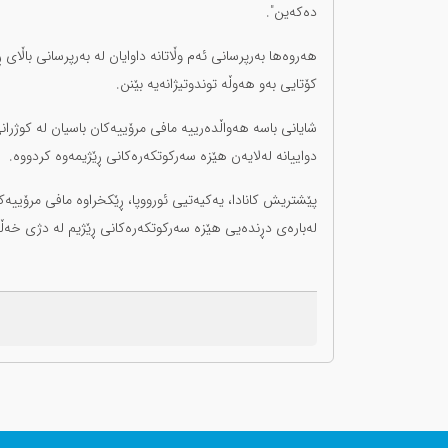
دەکەین".
هەروەها بەرپرسانی ئەم وڵاتانە داوایان لە بەرپرسانی باڵای 
کۆتایی بەو هەوڵە توندوتیژانەیە بێنن.
دواییانە لەلایەن هێزە سەرکوتکەرەکانی ڕێژیمەوە کردووە.
پێشتریش کانادا، یەکیەتیی ئورووپا، ڕێکخراوە مافی مرۆییە
لەبارەی دڕندەیی هێزە سەرکوتکەرەکانی ڕێژیم لە دژی خەڵک