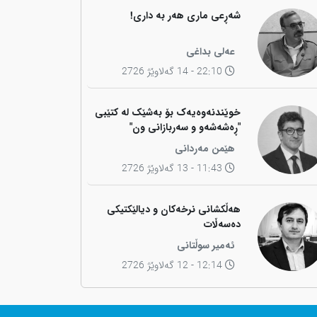
شەڕعی ماری هەر بە داری!
عەلی بداغی
22:10 - 14 گەلاوێژ 2726
خوێندنەوەیەک بۆ بەشێک لە کتێبی
"ڕەشەشەو و سەربازانی ون"
هێمن مەردانی
11:43 - 13 گەلاوێژ 2726
هەڵکشانی نرخەکان و دیالێکتیکی
دەسەڵات
ئەمیر سوڵتانی
12:14 - 12 گەلاوێژ 2726