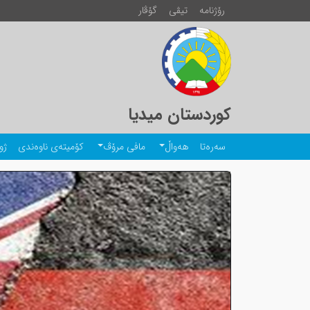
رۆژنامە
تیڤی
گۆڤار
کوردستان میدیا
سەرەتا
هەواڵ
مافی مرۆڤ
کۆمیتەی ناوەندی
ژو