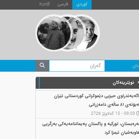
كوردی
فارسی
Kurdî
دان
نوێترینەکان
اگەیەندراوی حیزبی دێموکراتی کوردستانی ئێران
ۆنەی ٨١ ساڵەی دامەزرانی
09:03 - 15 گەلاوێژ 2726
ەرەبستان، تورکیە و پاکستان پەیماننامەیەکی بەرگریی
اوبەشیان ئیمزا کرد