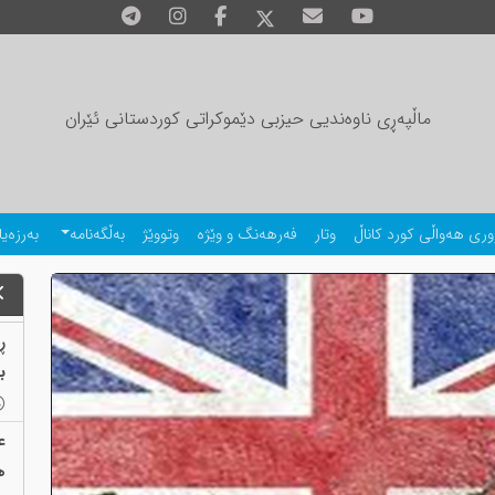
ماڵپەڕی ناوەندیی حیزبی دێموکراتی کوردستانی ئێران
وری هەواڵی کورد کاناڵ
وتار
فەرهەنگ و وێژە
وتووێژ
بەڵگەنامە
بەرزەیا
ڕ
بەب
ع
ه