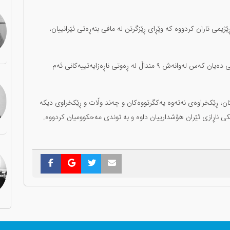
ڕێژیمی تاران کردووە کە وێڕای ڕێزگرتن لە مافی بنەڕەتی ئێرانییان،
شایانی باسە هەواڵدەرییە مافی مرۆییەکان باسیان لە کوژرانی دەیان کەس لەوانەش ٩ منداڵ لە ڕەوتی ناڕەزایەتییەکانی ئەم
کان، ڕێکخراوەی نەتەوە یەکگرتووەکان و چەند وڵات و ڕێکخراوی دیکە
ی ناڕازی ئێران هۆشدارییان داوە و بە توندی مەحکوومیان کردووە.