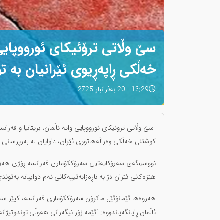
سێ وڵاتی ترۆئیکای ئورووپایی
خەڵکی ڕاپەڕیوی ئێرانیان بە 
13:29 - 20 بەفرانبار 2725
سێ وڵاتی تروئیکای ئورووپایی واتە ئاڵمان، بریتانیا و فەرا
کوشتنی خەڵکی وەزاڵەهاتووی ئێران، داوایان لە بەرپرسانی ڕێ
هێزەکانی ئێران دژ بە ناڕەزایەتییەکانی ئەم دواییانە بەتو
هەروەها ئێمانۆئێل ماکرۆن سەرۆککۆماری فەرانسە، کیێر ستا
ئاڵمان ڕایانگەیاندووە: "ئێمە زۆر نیگەرانی هەوڵی توندوتیژ