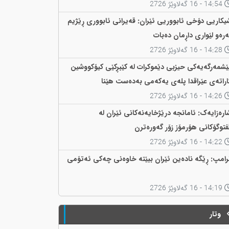
14:54 - 16 گەلاوێژ 2726
یکاریی دۆخی ئابووریی ئێران: قەیرانی ئابووری ڕێژیم
ەرەو لێواری داڕمان دەبات
14:28 - 16 گەلاوێژ 2726
ێشمەرگەیەکی حیزبی دێموکرات لە کێبڕکێی کیۆکووشین
اراتەی عێراقدا پلەی یەکەمی بەدەست هێنا
14:26 - 16 گەلاوێژ 2726
ارەزایەک: ئامانجە درێژخایەنەکانی ئێران لە
فتوگۆکانی هۆرمۆز زۆر گەورەترن
14:22 - 16 گەلاوێژ 2726
رامپ: ڕێگە نادەین ئێران ببێتە خاوەنی چەکی ئەتۆمی
14:19 - 16 گەلاوێژ 2726
وتار