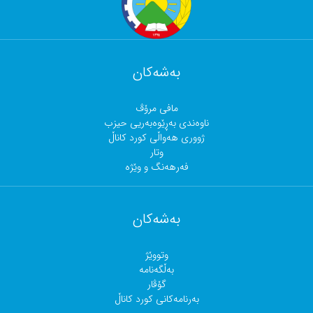
بەشەکان
مافی مرۆڤ
ناوەندی بەڕێوەبەریی حیزب
ژووری هەواڵی کورد کاناڵ
وتار
فەرهەنگ و وێژە
بەشەکان
وتووێژ
بەڵگەنامە
گۆڤار
بەرنامەکانی کورد کاناڵ