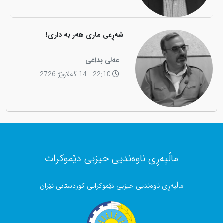
شەڕعی ماری هەر بە داری!
عەلی بداغی
22:10 - 14 گەلاوێژ 2726
ماڵپەڕی ناوەندیی حیزبی دێموکرات
ماڵپەڕی ناوەندیی حیزبی دێموکراتی کوردستانی ئێران