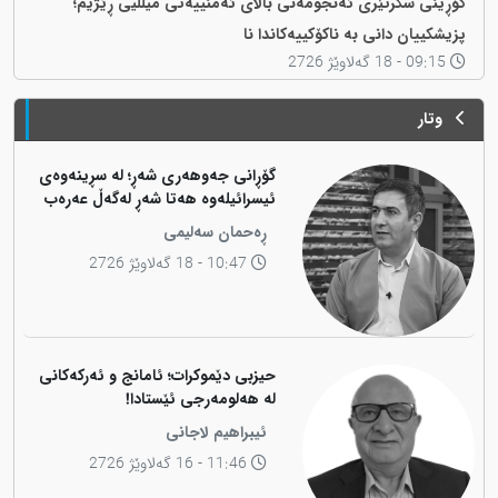
گۆڕینی سکرتێری ئەنجومەنی باڵای ئەمنییەتی میللیی ڕێژیم؛
پزیشکییان دانی بە ناکۆکییەکاندا نا
09:15 - 18 گەلاوێژ 2726
وتار
گۆڕانی جەوهەری شەڕ؛ لە سڕینەوەی
ئیسرائیلەوە هەتا شەڕ لەگەڵ عەرەب
ڕەحمان سەلیمی
10:47 - 18 گەلاوێژ 2726
حیزبی دێموکرات؛ ئامانج و ئەرکەکانی
لە هەلومەرجی ئێستادا!
ئیبراهیم لاجانی
11:46 - 16 گەلاوێژ 2726