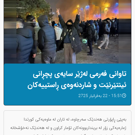
تاوانی فەرمی لەژێر سایەی پچڕانی
ئینتێرنێت و شاردنەوەی ڕاستییەکان
15:51 - 22 بەفرانبار 2725
بەپێی ڕاپۆرتی هەندێک سەرچاوە، لە تاران لە ماوەیەکی کورتدا
ژمارەیەکی زۆر لە برینداربوونەکان تۆمار کراون و لە هەندێک نەخۆشخانە