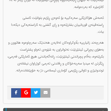
ئێنتەرنێت لە جیهان ڕایگەیاندووە پچڕانی ئینتێرنێت لە ئێران زیاتر لە ٨٤
کاتژمێرە کە بەردەوامە.
ئەمەش هۆکارێکی سەرەکییە بۆ ئەوەی ڕێژیم بتوانێت ئاستی
ڕاستەقینەی قوربانییان بشارێتەوە و ڕای گشتی بە ئاراستەیەکی دیکەدا
ببات.
هەرچەند زانیارییە بڵاوکراوەکان لەلایەن هەندێک سەرچاوەوە هاتوون و
بەهۆی پچڕانی ئینتێرنێت نەتوانراون بە شێوەی تەواو پشتڕاست
بکرێنەوە، بەڵام پچراندنی ئینتێرنێت، ڕانەگەیاندنی هیچ ئامارێکی فەرمی،
ڕێگرتن لە میدیا سەربەخۆکان و ڕفاندنی تەرمی کوژراوان نیشانەی
توندوتیژی و تاوانی ڕێژیمی کۆماری ئیسلامی دژ بە خۆپێشاندەرانە.