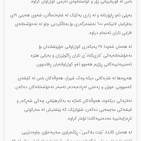
باس لە قوربانییانی زۆر و گواستنەوەی تەرمی کوژراوان کراوە.
بەپێی ئەو ڕاپۆرتانە و لە زاری یەکێک لە شایەتحاڵان، شەوی هەینی ١٩ی
بەفرانبار، لانیکەم ٦٠٠ نەشتەرگەری بۆ بەتاڵکردنی چاو لە نەخۆشخانەی
فارابی تاران ئەنجام دراوە.
لە هەمان شەودا ٢٤ پەیکەری کوژراوانی خۆپێشاندان بۆ
نەخۆشخانەیەکی "نازی‌ئاباد"ی تاران ڕاگوێزران و بەیانی هێزە
ئەمنییەتییەکانی ڕێژیم هەموو ئەو کوژراوانەیان ڕفاندوون.
هەروەها لە شارەکانی دیکە وەک شیراز، هەواڵەکان باس لە کێشەی
کەمبوونی خوێن و زەختی لەڕادەبەدەر لەسەر نەخۆشخانەکان دەکەن.
لەلایەکی دیکەوە، هەواڵەکان ئاماژە بە بەکارهێنانی چەکی شەڕکەر و
فیشەکی ساچمەیی دەکەن، شێوازێک کە پێشترش لە سەرکوتی
ناڕەزایەتییە مەدەنییەکاندا تۆمار کراوە.
لە هەمان کاتدا، "نێت بلاکس"، ڕێکخراوی سەربەخۆی چاوەدێریی