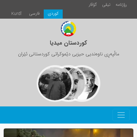
رۆژنامە
تیڤی
گۆڤار
كوردی
فارسی
Kurdî
کوردستان میدیا
ماڵپەڕی ناوەندیی حیزبی دێموکراتی کوردستانی ئێران