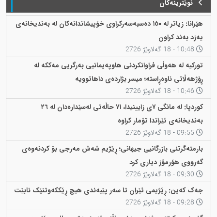
نوێترینەکان
هێرانا: زیاتر لە ١٥٠ دەسبەسەرکراوی خۆپیشاندانەکان لە بەندیخانەی
یەزد بەند کراون
10:48 - 18 گەلاوێژ 2726
تورکیە لە هەوڵی فراوانکردنی هاوپەیمانیی بەرگریی مەککە لە
ڕۆژهەڵاتی ناوەڕاستە؛ میسر بژاردەی داهاتوویە
10:46 - 18 گەلاوێژ 2726
کوردپا: لە مانگی ٧ی زایینیدا، ٧١ حاڵەتی لەسێدارەدان لە ٢٦
بەندیخانەی ئێراندا تۆمار کراوە
09:55 - 18 گەلاوێژ 2726
بارمتەگرتنی بازرگانیی جیهانی؛ ڕێژیم شەش مەرجی بۆ کردنەوەی
گەرووی هۆرمۆز دیاری کرد
09:30 - 18 گەلاوێژ 2726
جەک کەین: ڕێژیمی ئێران تا سەر پێبەندی هیچ ڕێککەوتنێک نابێت
09:28 - 18 گەلاوێژ 2726