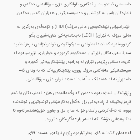
داخستنی ئینتێرنیت و ئەگەری تاوانکاری دژی مرۆڤایەتی دەکەن و
ئامارەکان باس لە کوشتنی و دەسبەسەرکرانی هەزاران کەس دەکەن.
فێدراسیۆنی نێونەتەوەیی مافی مرۆڤ(FIDH) و کۆمەڵەی بەرگری لە
مافی مرۆڤ لە ئێران(LDDHI) بەیاننامەیەکی هاوبەشییان بڵاو
کردووەتەوە کە تێیدا بەتوندی سەرکوتکردنی توندوتیژانەی ناڕەزایەتییە
سەرتاسەرییەکانی ئێرانیان مەحکووم کردووە و خوازیاری لێپرسینەوە لە
کاربەدەستانی ڕێژیمی ئێران لە بەرامبەر پێشێلکارییەکی گەورە و
سیستماتیکی مافەکانی مرۆڤ بوون، پێشێلکارییەک کە بە وتەی ئەم
دامەزراوانە لە هەندێک حاڵەتیدا دەبێتە تاوان دژی مرۆڤایەتی.
ڕاپۆرتەکان ئاماژە بەوە دەدەن کە وڵامدانەوەی هێزە ئەمنییەکان بۆ ئەم
ناڕەزایەتییانە تا ڕادەیەکی زۆر لەگەڵ بەکارهێنانی توندوتیژیی کوشەندە
بووە، لە تەقەکردنی ڕاستەوخۆ لە سەر، مل و چاوی خۆپێشاندەرانەوە تا
بەکارهێنانی دۆشکا کە لەسەر بارهەڵگرەکان دانراوە.
لەهەمان کاتدا لە ١٨ی بەفرانبارەوە ڕێژیم نزیکەی لەسەدا ٩٩ی