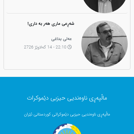
شەڕعی ماری هەر بە داری!
عەلی بداغی
22:10 - 14 گەلاوێژ 2726
ماڵپەڕی ناوەندیی حیزبی دێموکرات
ماڵپەڕی ناوەندیی حیزبی دێموکراتی کوردستانی ئێران