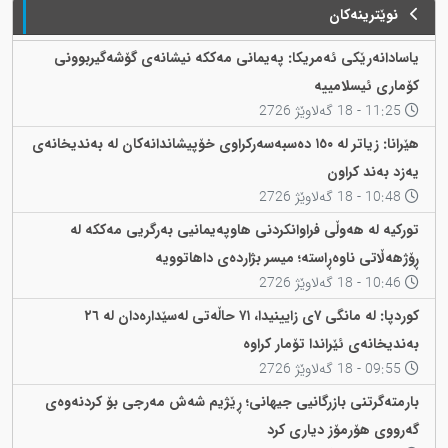
نوێترینەکان
یاسادانەرێکی ئەمریکا: پەیمانی مەککە نیشانەی گۆشەگیربوونی
کۆماری ئیسلامییە
11:25 - 18 گەلاوێژ 2726
هێرانا: زیاتر لە ١٥٠ دەسبەسەرکراوی خۆپیشاندانەکان لە بەندیخانەی
یەزد بەند کراون
10:48 - 18 گەلاوێژ 2726
تورکیە لە هەوڵی فراوانکردنی هاوپەیمانیی بەرگریی مەککە لە
ڕۆژهەڵاتی ناوەڕاستە؛ میسر بژاردەی داهاتوویە
10:46 - 18 گەلاوێژ 2726
کوردپا: لە مانگی ٧ی زایینیدا، ٧١ حاڵەتی لەسێدارەدان لە ٢٦
بەندیخانەی ئێراندا تۆمار کراوە
09:55 - 18 گەلاوێژ 2726
بارمتەگرتنی بازرگانیی جیهانی؛ ڕێژیم شەش مەرجی بۆ کردنەوەی
گەرووی هۆرمۆز دیاری کرد