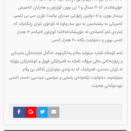
خۆپیشاندەر کە ١٢ منداڵ و ٦ ژن بوون کوژراون و هەزاران کەسیش
بریندار بوون، و لە دوایین ڕاپۆرتی میدیای بیانیدا، تۆڕی سی بی ئێسی
ئەمریکی بە پشتبەستن بە دوو سەرچاوە لە ناوخۆی ئێران ڕایگەیاند کە
ژمارەی ئەو کەسانەی لە خۆپیشاندانەکاندا کوژراون لانیکەم ١٢ هەزار
کەس بوون و دەتوانێت بگاتە ٢٠ هەزار کەس.
ئەم کۆمەڵە ئامارە جیاوازە بەڵام یەکگرتووە، لەگەڵ شایەتحاڵی مەیدانی
و ڕاپۆرتەکانی مافی مرۆڤ، ئاماژە بە قەیرانێکی قووڵ و کوشتارێکی بێوێنە
لە ئێران دەدەن، قەیرانێک کە بە وتەی چاودێران ئەگەر بێ وڵام
بمێنێتەوە، دەتوانێت لێکەوتەی یاسایی و سیاسیی جیددیی لەسەر ئاستی
نێودەوڵەتی هەبێت.