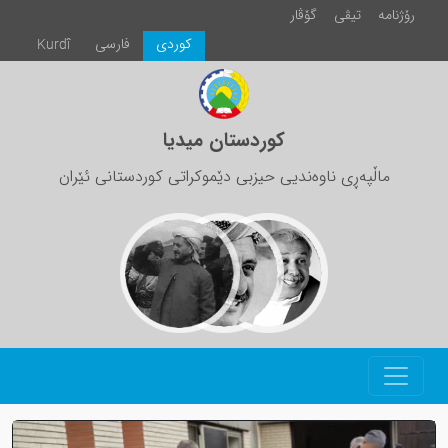
رۆژنامە
تیڤی
گۆڤار
كوردی
فارسی
Kurdî
کوردستان میدیا
ماڵپەڕی ناوەندیی حیزبی دێموکراتی کوردستانی ئێران