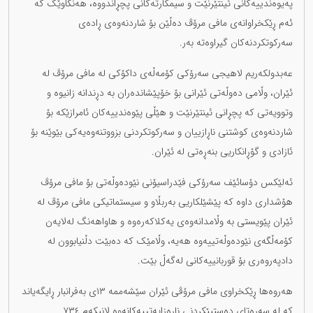
پەیوەندییەکانی ئینتێرنێت و سیمکارتەکانی پچڕاندووە، هەنگاوێک کە
ئەم ڕێکخراوانەی مافی مرۆڤ دەڵێن بۆ شاردنەوەی ڕادەی
سەرکوتکردنەکان گیراوەتە بەر.
عەبدولکەریم لاهیجی سەرۆکی کۆمەڵەی داکۆکی لە مافی مرۆڤ لە
ئێران، وڵامی دەوڵەتی ئێرانی بۆ خۆپێشاندەران بە دڕندانە زانیوە و
وتوویەتی کە پچڕانی ئینتێرنێت و هێڵی پێوەندییەکان ئامرازێکە بۆ
شاردنەوەی کوشتنی ناڕازییان و سەرکوتکردنی بزووتنەوەیەکی بێوێنە بۆ
ئازادی و گۆڕانکاریی بنەڕەتی لە ئێران.
ئەلێکس دۆسائێف سەرۆکی فێدراسیۆنی نێودەوڵەتی بۆ مافی مرۆڤ
هۆشداری داوە کە پێشێلکاریی بەربڵاو و سیستماتیکی مافی مرۆڤ لە
ئێران پێویستی بە وڵامدانەوەی یەکلاکەرەوە و هاواهەنگ لەلایەن
کۆمەڵگەی نێودەوڵەتییەوە هەیە، وڵامێک کە دەبێت دڵنیابوون لە
دادپەروەری بۆ قوربانییەکانی لەگەڵ بێت.
هەروەها ڕێکخراوی مافی مرۆڤی ئێران سێشەممە ١٣ی بەفرانبار ڕایگەیاند
کە لە سەرەتای دەستپێکردنی ناڕەزایەتییەکانەوە لانیکەم ٧٣٤