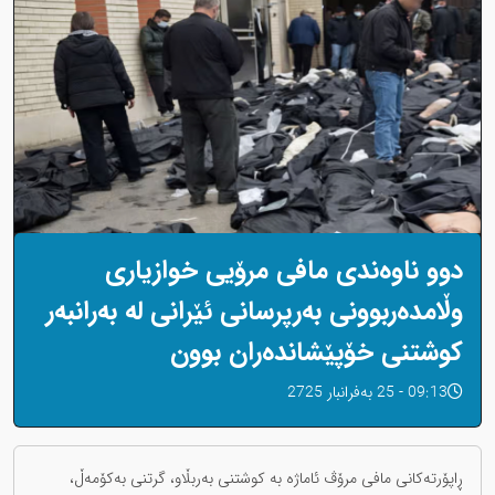
دوو ناوەندی مافی مرۆیی خوازیاری
وڵامدەربوونی بەرپرسانی ئێرانی لە بەرانبەر
کوشتنی خۆپێشاندەران بوون
09:13 - 25 بەفرانبار 2725
ڕاپۆرتەکانی مافی مرۆڤ ئاماژە بە کوشتنی بەربڵاو، گرتنی بەکۆمەڵ،