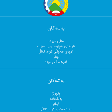
بەشەکان
مافی مرۆڤ
ناوەندی بەڕێوەبەریی حیزب
ژووری هەواڵی کورد کاناڵ
وتار
فەرهەنگ و وێژە
بەشەکان
وتووێژ
بەڵگەنامە
گۆڤار
بەرنامەکانی کورد کاناڵ