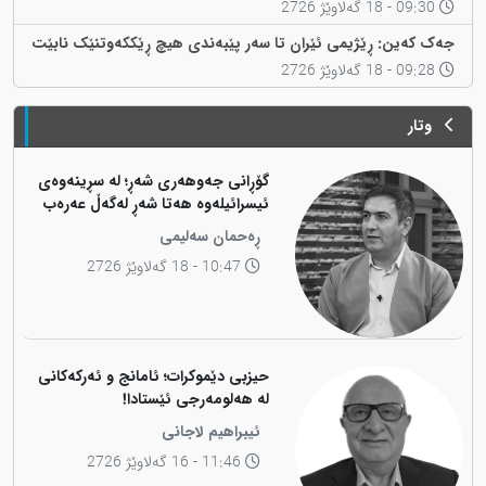
09:30 - 18 گەلاوێژ 2726
جەک کەین: ڕێژیمی ئێران تا سەر پێبەندی هیچ ڕێککەوتنێک نابێت
09:28 - 18 گەلاوێژ 2726
وتار
گۆڕانی جەوهەری شەڕ؛ لە سڕینەوەی
ئیسرائیلەوە هەتا شەڕ لەگەڵ عەرەب
ڕەحمان سەلیمی
10:47 - 18 گەلاوێژ 2726
حیزبی دێموکرات؛ ئامانج و ئەرکەکانی
لە هەلومەرجی ئێستادا!
ئیبراهیم لاجانی
11:46 - 16 گەلاوێژ 2726