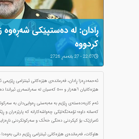
کردووە
22:07 - 27 بانەمەڕ 2726
ئەحمەدڕەزا ڕادان، فەرماندەی هێزەکانی ئینتزامی ڕێژیمی ئ
هێزەکانیان ٦هەزار و ٥٠٠ کەسیان لە سەرانسەری ئیراندا دەسبەسەر کردووە.
ئەم کاربەدەستەی ڕێژیم بە مەبەستی ڕەوایی‌دان بە سەرکوت
کەسانە داوە؛ تۆمەتگەلێکی چەواشەکارانە کە پارێزەران و
ئامرازێک بۆ کپکردنی دەنگی خەڵک و سەرکوتکردنی ناڕەزایە
هاوكات، فەرماندەی هێزەکانی ئینتزامی ڕێژیم دانی بەوەدا 