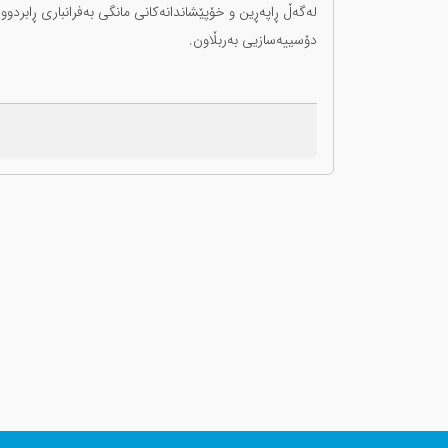
لەگەڵ ڕاپەڕین و خۆپێشاندانەکانی مانگی بەفرانباری ڕابردو
دۆسییەسازیی بەربڵاون.