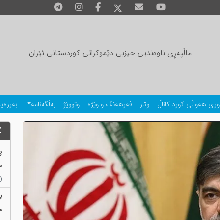
ماڵپەڕی ناوەندیی حیزبی دێموکراتی کوردستانی ئێران
وری هەواڵی کورد کاناڵ
وتار
فەرهەنگ و وێژە
وتووێژ
بەڵگەنامە
بەرزەیا
ه
ب
ح