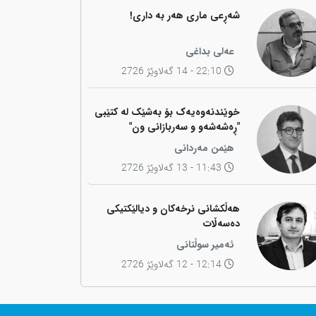
شەڕعی ماری هەر بە داری!
عەلی بداغی
22:10 - 14 گەلاوێژ 2726
خوێندنەوەیەک بۆ بەشێک لە کتێبی
"ڕەشەشەو و سەربازانی ون"
هێمن مەردانی
11:43 - 13 گەلاوێژ 2726
هەڵکشانی نرخەکان و دیالێکتیکی
دەسەڵات
ئەمیر سوڵتانی
12:14 - 12 گەلاوێژ 2726