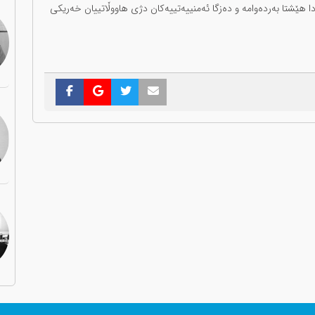
ودا هێشتا بەردەوامە و دەزگا ئەمنییەتییەکان دژی هاووڵاتییان خەریکی