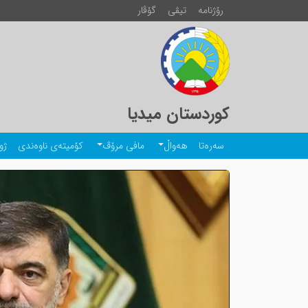
رۆژنامە
تیڤی
گۆڤار
کوردستان میدیا
سەرەتا
هەواڵ
مافی مرۆڤ
کۆمیتەی ناوەندی
ژو