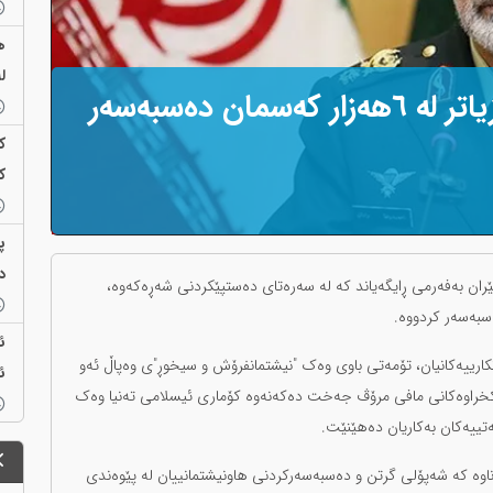
ل
ڕادان: لە دەستپێکی شەڕەوە زیاتر لە ٦هەزار کەسمان دەسبەسەر
ک
ک
پ
د
ێران بەفەرمی ڕایگەیاند کە لە سەرەتای دەستپێکردنی شەڕەکەوە،
ئ
کارییەکانیان، تۆمەتی باوی وەک "نیشتمانفرۆش و سیخوڕ"ی وەپاڵ ئەو
ئ
 ڕێکخراوەکانی مافی مرۆڤ جەخت دەکەنەوە کۆماری ئیسلامی تەنیا وەک
تییەکان بەکاریان دەهێنێت.
ناوە کە شەپۆلی گرتن و دەسبەسەرکردنی هاونیشتمانییان لە پێوەندی