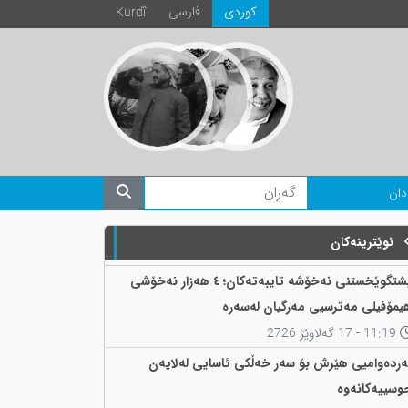
كوردی
فارسی
Kurdî
دان
نوێترینەکان
پشتگوێخستنی نەخۆشە تایبەتەکان؛ ٤ هەزار نەخۆشی
یمۆفیلی مەترسیی مەرگیان لەسەرە
11:19 - 17 گەلاوێژ 2726
ەردەوامیی هێرش بۆ سەر خەڵکی ئاسایی لەلایەن
وسییەکانەوە