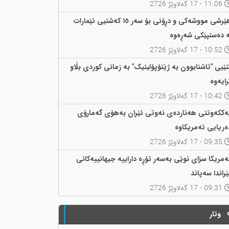
11:06 - 17 گەلاوێژ 2726
هێرشی مووشەکی و دڕۆنی بۆ سەر ١٥ کەشتیی ئێمارات
ە دەستپێکی شەڕەوە
10:52 - 17 گەلاوێژ 2726
تێبی "ئاشنابوون بە ژێئۆپۆلیتیک" بە زمانی کوردی بڵاو
رایەوە
10:42 - 17 گەلاوێژ 2726
ەککەوتنی هەناردەی نەوتی ئێران بەهۆی گەمارۆی
ەریایی ئەمریکاوە
09:35 - 17 گەلاوێژ 2726
ەمریکا سزای نوێی بەسەر تۆڕە داراییە جیهانییەکانی
ێراندا سەپاند
09:31 - 17 گەلاوێژ 2726
وتار