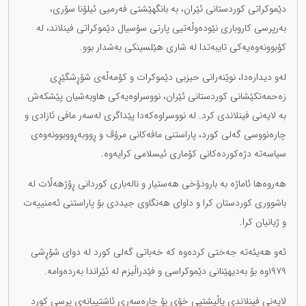
دێموکراتی کوردستانی ئێران، بە بانگهێشتی فەرمیی ئیلۆنا سۆری،
بەرپرسی کاروباری نێودەوڵەتیی پارتی سۆسیال دێموکراتی فینلاند، لە
کۆبوونەوەیەکی تایبەتدا لە شاری هێلسینکی بەشدار بوو.
لەو دیدارەدا، نوێنەرانی حیزبی دێموکرات و کۆمەڵەی شۆڕشگێڕی
زەحمەتکێشانی کوردستانی ئێران، نووسراوەیەکی هاوبەشیان پێشکەش
بە لایەنی فینلاندی کرد. لە نووسراوەکەدا پێداگری لەسەر مافی ئازادی و
چارەنووسی گەلی کورد، پاراستنی مافەکانی مرۆڤ و ڕووبەڕووبوونەوەی
سیاسەتە دژەکوردەکانی کۆماری ئیسلامی کرایەوە.
هەروەها ئاماژە بە بارودۆخی هەستیار و نالەباری کوردانی ڕۆژهەڵات لە
باشووری کوردستان کرا و داوای هەنگاوی جیددی بۆ پاراستنی ئەمنییەت
و ژیانیان کرا.
ئەو هەیئەتە جەختی کردەوە کە خەباتی گەلی کورد لە دوای شۆڕشی
١٩٧٩وە بۆ بەدیهێنانی دێموکراسی و فێدراڵیزم لە ئێراندا بەردەوامە.
لایەنی فینلاندی پاڵپشتیی خۆی بۆ چارەسەری ئاشتییانەی پرسی کورد