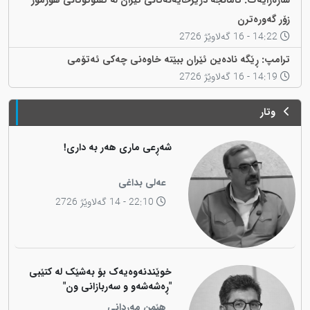
شارەزایەک: ئامانجە درێژخایەنەکانی ئێران لە گفتوگۆکانی هۆرمۆز
زۆر گەورەترن
14:22 - 16 گەلاوێژ 2726
ترامپ: ڕێگە نادەین ئێران ببێتە خاوەنی چەکی ئەتۆمی
14:19 - 16 گەلاوێژ 2726
وتار
شەڕعی ماری هەر بە داری!
عەلی بداغی
22:10 - 14 گەلاوێژ 2726
خوێندنەوەیەک بۆ بەشێک لە کتێبی
"ڕەشەشەو و سەربازانی ون"
هێمن مەردانی