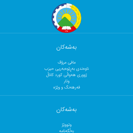
بەشەکان
مافی مرۆڤ
ناوەندی بەڕێوەبەریی حیزب
ژووری هەواڵی کورد کاناڵ
وتار
فەرهەنگ و وێژە
بەشەکان
وتووێژ
بەڵگەنامە