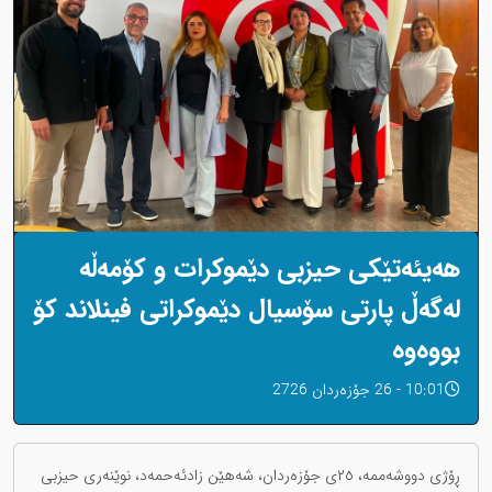
هەیئەتێکی حیزبی دێموکرات و کۆمەڵە
لەگەڵ پارتی سۆسیال دێموکراتی فینلاند کۆ
بووەوە
10:01 - 26 جۆزەردان 2726
ڕۆژی دووشەممە، ٢٥ی جۆزەردان، شەهێن زادئەحمەد، نوێنەری حیزبی