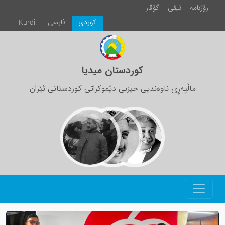
رۆژنامە
تیڤی
گۆڤار
كوردی
فارسی
Kurdî
کوردستان میدیا
ماڵپەڕی ناوەندیی حیزبی دێموکراتی کوردستانی ئێران