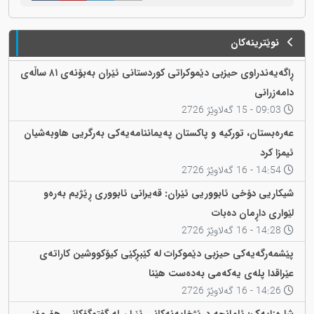
نوێترینەکان
ڕاگەیەندراوی حیزبی دێموکراتی کوردستانی ئێران بەبۆنەی ٨١ ساڵەی
دامەزرانی
09:03 - 15 گەلاوێژ 2726
عەرەبستان، تورکیە و پاکستان پەیماننامەیەکی بەرگریی هاوبەشیان
ئیمزا کرد
14:54 - 16 گەلاوێژ 2726
شیکاریی دۆخی ئابووریی ئێران: قەیرانی ئابووری ڕێژیم بەرەو
لێواری داڕمان دەبات
14:28 - 16 گەلاوێژ 2726
پێشمەرگەیەکی حیزبی دێموکرات لە کێبڕکێی کیۆکووشین کاراتەی
عێراقدا پلەی یەکەمی بەدەست هێنا
14:26 - 16 گەلاوێژ 2726