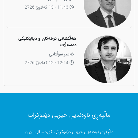
11:43 - 13 گەلاوێژ 2726
هەڵکشانی نرخەکان و دیالێکتیکی
دەسەڵات
ئەمیر سوڵتانی
12:14 - 12 گەلاوێژ 2726
ماڵپەڕی ناوەندیی حیزبی دێموکرات
ماڵپەڕی ناوەندیی حیزبی دێموکراتی کوردستانی ئێران