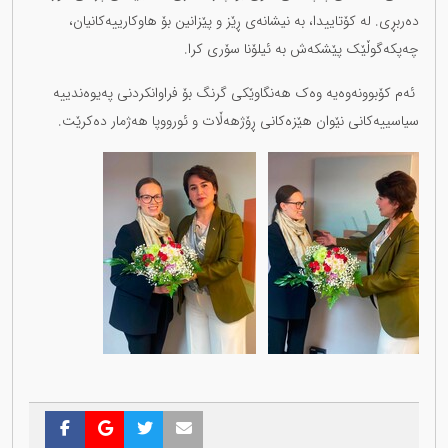
دەربڕی. لە کۆتاییدا، بە نیشانەی ڕێز و پێزانین بۆ هاوکارییەکانیان،
چەپکەگوڵێک پێشکەش بە ئیلۆنا سۆری کرا.
ئەم کۆبوونەوەیە وەک هەنگاوێکی گرنگ بۆ فراوانکردنی پەیوەندییە
سیاسییەکانی نێوان هێزەکانی ڕۆژهەڵات و ئورووپا هەژمار دەکرێت.