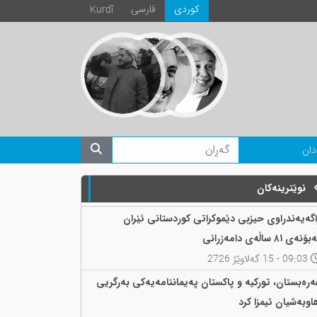
كوردی
فارسی
Kurdî
دان
نوێترینەکان
اگەیەندراوی حیزبی دێموکراتی کوردستانی ئێران
ۆنەی ٨١ ساڵەی دامەزرانی
09:03 - 15 گەلاوێژ 2726
ەرەبستان، تورکیە و پاکستان پەیماننامەیەکی بەرگریی
اوبەشیان ئیمزا کرد