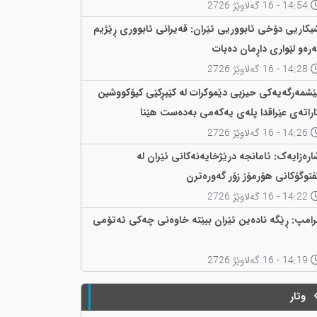
14:54 - 16 گەلاوێژ 2726
یکاریی دۆخی ئابووریی ئێران: قەیرانی ئابووری ڕێژیم
ەرەو لێواری داڕمان دەبات
14:28 - 16 گەلاوێژ 2726
ێشمەرگەیەکی حیزبی دێموکرات لە کێبڕکێی کیۆکووشین
اراتەی عێراقدا پلەی یەکەمی بەدەست هێنا
14:26 - 16 گەلاوێژ 2726
ارەزایەک: ئامانجە درێژخایەنەکانی ئێران لە
فتوگۆکانی هۆرمۆز زۆر گەورەترن
14:22 - 16 گەلاوێژ 2726
رامپ: ڕێگە نادەین ئێران ببێتە خاوەنی چەکی ئەتۆمی
14:19 - 16 گەلاوێژ 2726
وتار