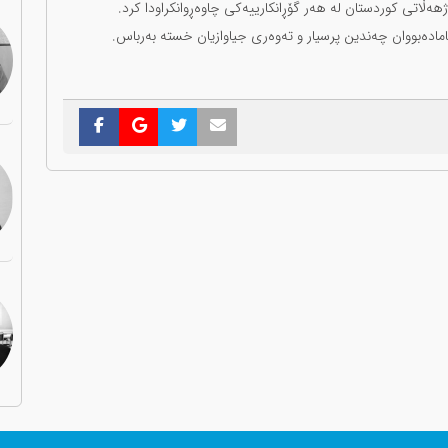
هەڵاتی کوردستان لە هەر گۆڕانکارییەکی چاوەڕوانکراودا کرد.
 ئامادەبووان چەندین پرسیار و تەوەری جیاوازیان خستە بەرباس.