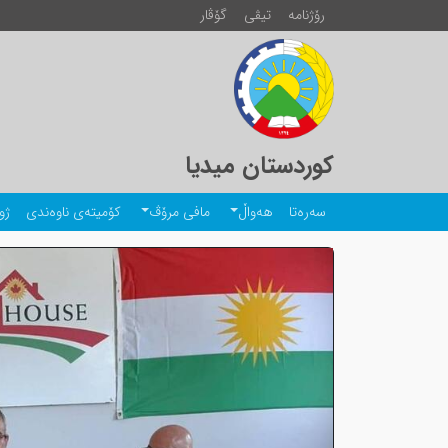
رۆژنامە
تیڤی
گۆڤار
کوردستان میدیا
سەرەتا
هەواڵ
مافی مرۆڤ
کۆمیتەی ناوەندی
ژو