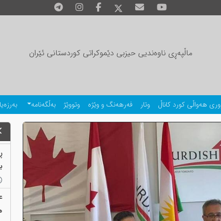
ماڵپەڕی ناوەندیی حیزبی دێموکراتی کوردستانی ئێران
وری هەواڵی کورد کاناڵ
وتار
فەرهەنگ و وێژە
وتووێژ
بەڵگەنامە
بەرزەیا
ڕ
بەب
ع
ه