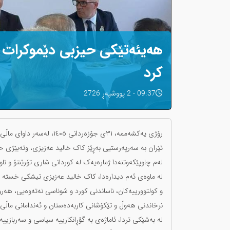
هەیئەتێکی حیزبی دێموکرات س
کرد
09:37 - 2 پووشپەڕ 2726
رۆژی یەکشەممە، ٣١ی جۆزەرد
ئێران بە سەرپەرستیی بەڕێز کاک خالید عەزیزی، وتەبێژی ح
لەم چاوپێکەوتنەدا ژمارەیەک لە کوردانی شاری تۆرێنتۆ و نا
لە ماوەی ئەم دیدارەدا، کاک خالید عەزیزی تیشکی خستە سەر
و کولتوورییەکان، ناساندنی کورد و شوناسی نەتەوەیی، هەر
نرخاندنی هەوڵ و تێکۆشانی کاربەدەستان و ئەندامانی ماڵی 
لە بەشێکی تردا، ئاماژەی بە گۆڕانکارییە سیاسی و سەربازییەک