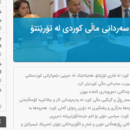
ش
ب
ەردانی ماڵی کوردی لە تۆرێنتۆ
پ
ک
ش
گ
انی ١٤٠٥، لەسەر داوای ماڵی کورد لە شاری تۆرێنتۆ، هەیئەتێک لە حیزبی دێموکراتی کوردستانی
یزب، سەردانی ماڵی کوردیان کرد.
ت
وچەکانی دەوروبەری ئامادە بوون.
 ڕۆڵ و گرنگیی ماڵی کورد لە پەرەپێدانی کار و چالاکییە کۆمەڵایەتی
وەها بەرگری و پشتگیری لە دۆزی ڕەوای گەلی کورد. هەروەها بە
کورد، سپاسی خۆی بۆ ئەو خزمەتگوزارییانە دەربڕی.
انی ڕۆژهەڵاتی ناوین و شەڕ و ئاڵۆزییەکانی نێوان ئەمریکا، ئیسرائیل و