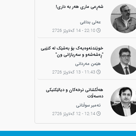
شەڕعی ماری هەر بە داری!
عەلی بداغی
22:10 - 14 گەلاوێژ 2726
خوێندنەوەیەک بۆ بەشێک لە کتێبی
"ڕەشەشەو و سەربازانی ون"
هێمن مەردانی
11:43 - 13 گەلاوێژ 2726
هەڵکشانی نرخەکان و دیالێکتیکی
دەسەڵات
ئەمیر سوڵتانی
12:14 - 12 گەلاوێژ 2726