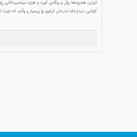
ئێران، هەروەها رۆڵ و پێگەی کورد و هێزە سیاسییەکانی ڕۆژ
کۆتایی دیدارەکە تەرخان کرابوو بۆ پرسیار و وڵام، کە تێیدا