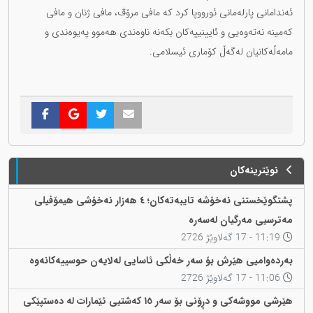
ئەندامانی پارلەمانی ئورووپا کرد کە مافی مرۆڤ، مافی ژنان و مافی
کەمینە نەتەوەیی و ئایینییەکان بکەنە ناوەندی هەموو پەیوەندی و
مامەڵەکانیان لەگەڵ کۆماری ئیسلامی.
نوێترینەکان
پشتگوێخستنی نەخۆشە تایبەتەکان؛ ٤ هەزار نەخۆشی هیمۆفیلی
مەترسیی مەرگیان لەسەرە
11:19 - 17 گەلاوێژ 2726
بەردەوامیی هێرش بۆ سەر خەڵکی ئاسایی لەلایەن حوسییەکانەوە
11:06 - 17 گەلاوێژ 2726
هێرشی مووشەکی و دڕۆنی بۆ سەر ١٥ کەشتیی ئێمارات لە دەستپێکی