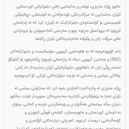
خاتوو ڕۆژە عەزیزی، نوێنەری یەکیەتیی ژنانی دێموکراتی کوردستانی
ئێران، بەشداریی لە میزگەردێکی نێودەوڵەتی بە ناونیشانی «ڕوانینێکی
فێمینیستی بۆ گواستنەوەی دێموکراتیک لە ئێران» کرد کە لە پارلەمانی
ئورووپا لە برووکسێل بەڕێوە چوو و سەرنجی ئامادەبووانی بۆ بارودۆخی
مافی مرۆڤ، ژنان و پێکهاتە نەتەوەییەکانی ئێران ڕاکێشا.
ئەم کۆبوونەوەیە کە بە هاوبەشیی گرووپی سۆسیالیست و دێموکراتەکان
(S&D) و چەندین گرووپی دیکە لە پارلەمانی ئورووپا ڕێکخرابوو، بۆ گفتوگۆ
لەسەر ڕۆڵی ژنان لە داهاتووی دێموکراتیکی ئێران ژمارەیەک لە ژنانی
چالاکی سیاسی و مەدەنی لە ناوچە جیاوازەکانی ئێرانی کۆ کردبووەوە.
ڕۆژە عەزیزی لە وتارەکەیدا ئاماژەی بەوە کرد کە سەرکوتی سیاسی لە
ئێران تەنیا بە پێشێلکردنی ئازادییە مەدەنییەکان سنووردار نابێت، بەڵکوو
دەیان ساڵە سیاسەتی هەڵاواردن و بێبەشکردنی ناوچە و گەلانی جیاواز،
بە تایبەتی کوردستان و بەلووچستان، کێشەی قووڵی ئابووری و
کۆمەڵایەتیی دروست کردووە. ئەو وتی دیاردەکانی کۆڵبەری و
سووتەمەنی‌بەری، بەرجەستەترین نموونەی ئەو بارودۆخەن کە تێیدا