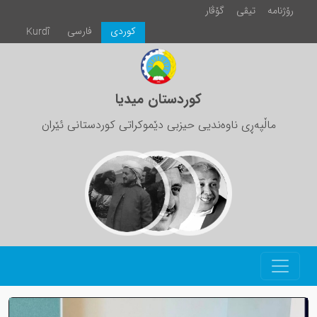
رۆژنامە
تیڤی
گۆڤار
كوردی
فارسی
Kurdî
کوردستان میدیا
ماڵپەڕی ناوەندیی حیزبی دێموکراتی کوردستانی ئێران