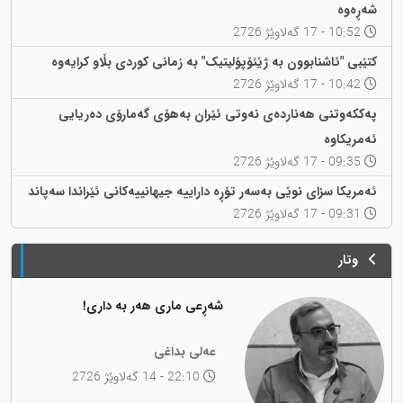
شەڕەوە
10:52 - 17 گەلاوێژ 2726
کتێبی "ئاشنابوون بە ژێئۆپۆلیتیک" بە زمانی کوردی بڵاو کرایەوە
10:42 - 17 گەلاوێژ 2726
پەککەوتنی هەناردەی نەوتی ئێران بەهۆی گەمارۆی دەریایی
ئەمریکاوە
09:35 - 17 گەلاوێژ 2726
ئەمریکا سزای نوێی بەسەر تۆڕە داراییە جیهانییەکانی ئێراندا سەپاند
09:31 - 17 گەلاوێژ 2726
وتار
شەڕعی ماری هەر بە داری!
عەلی بداغی
22:10 - 14 گەلاوێژ 2726