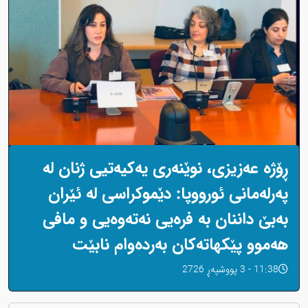
ڕۆژە عەزیزی، نوێنەری یەکیەتیی ژنان لە
پەرلەمانی ئورووپا: دێموکراسی لە ئێران
بەبێ داننان بە فرەیی نەتەوەیی و مافی
هەموو پێکهاتەکان بەردەوام نابێت
11:38 - 3 پووشپەڕ 2726