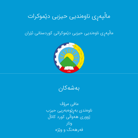
ماڵپەڕی ناوەندیی حیزبی دێموکرات
ماڵپەڕی ناوەندیی حیزبی دێموکراتی کوردستانی ئێران
بەشەکان
مافی مرۆڤ
ناوەندی بەڕێوەبەریی حیزب
ژووری هەواڵی کورد کاناڵ
وتار
فەرهەنگ و وێژە