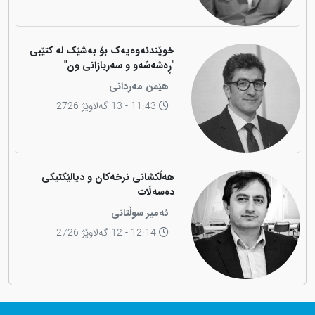
خوێندنەوەیەک بۆ بەشێک لە کتێبی
"ڕەشەشەو و سەربازانی ون"
هێمن مەردانی
11:43 - 13 گەلاوێژ 2726
هەڵکشانی نرخەکان و دیالێکتیکی
دەسەڵات
ئەمیر سوڵتانی
12:14 - 12 گەلاوێژ 2726