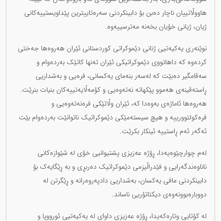
هاووڵاتییان ناچار دەبن بۆ دابینکردنی سەرەتاییترین پێداویستییەکانی
ژیان، ژیانی خۆیان بخەنە مەترسییەوە.
نوێنەری یەکیەتیی ژنانی دێموکراتی کوردستانی ئێران هەروەها جەختی
کردەوە کە داهاتووی دێموکراتیکی ئێران تەنها کاتێک بەردەوام و
سەقامگیر دەبێت کە لەسەر بنەمای یەکسانی، فرەیی و بەشداریی
ڕاستەقینەی هەموو پێکهاتە نەتەوەیی و کۆمەڵایەتییەکان بنیات بنرێت.
هەروەها ئاماژەی بەوەدا کە، ئێران وڵاتێکی فرەنەتەوەیی و
فرەکولتوورییە و هیچ سیستەمێکی دێموکراتیک ناتوانێت بەردەوام بێت
ئەگەر ئەم ڕاستییە ئینکار بکرێت.
لەم چوارچێوەیەدا، ڕۆژە عەزیزی پشتیوانیی خۆی لە شێوازەکانی
ناناوەندگەرایی و فێدراڵیزمی دێموکراتیک دەربڕی و بە ڕێگایەک بۆ
دابینکردنی مافی یەکسان، بەشداریی دادپەروەرانە و ڕێگرتن لە
دووبارەبوونەوەی دیکتاتۆریی ناساند.
لە کۆتایی وتارەکەیدا، ڕۆژە عەزیزی داوای لە یەکیەتیی ئورووپا و