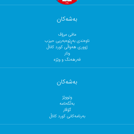
بەشەکان
مافی مرۆڤ
ناوەندی بەڕێوەبەریی حیزب
ژووری هەواڵی کورد کاناڵ
وتار
فەرهەنگ و وێژە
بەشەکان
وتووێژ
بەڵگەنامە
گۆڤار
بەرنامەکانی کورد کاناڵ