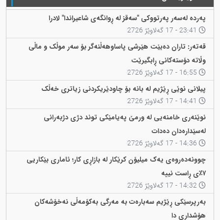
پەردە لەسەر پەرتووکی "سەقز لە ڕوانگەی شاعیراندا" لادرا
23:41 - 17 گەلاوێژ 2726
قەتەر: تاران دەبێت هێرشی پاساوهەڵنەگر بۆ سەر موڵک و ماڵی
وڵاتە دۆستەکانی ڕابگیرێت
16:55 - 17 گەلاوێژ 2726
پیلانی نوێی ڕێژیم لە بانە بۆ چاودێریکردنی زیاتری خەڵک
14:41 - 17 گەلاوێژ 2726
نوێنەری خامنەیی لە ورمێ پەیامێکی توند دژی دژبەرانی
لەسێدارەدان دەدات
14:36 - 17 گەلاوێژ 2726
چوونەدەروەی یەک میلیۆن کرێکار لە بازاڕی کار؛ ئاماری بێکاریی
٧٪ی ڕاست نییە
14:32 - 17 گەلاوێژ 2726
بەرپرسێکی ڕێژیم سەبارەت بە مەرگی بەکۆمەڵی نەخۆشەکان
هۆشداری دا