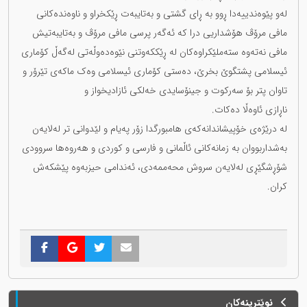
لەو پێوەندییەدا ڕوو بە ڕای گشتی و بەتایبەت ڕێکخراو و ناوەندەکانی
مافی مرۆڤ هۆشداریی درا کە ئەگەر پرسی مافی مرۆڤ و بەتایبەتیش
مافی نەتەوە ستەملێکراوەکان لە ڕێککەوتنی نێوەدەوڵەتی لەگەڵ کۆماری
ئیسلامی پشتگوێ بخرێ، دەستی کۆماری ئیسلامی وەک ماکەی تێرۆر و
تاوان پتر بۆ سەرکوت و جینۆسایدی خەلکی ئازادیخواز و
ناڕازی ئاوەڵا دەکات.
لە درێژەی خۆپیشاندانەکەی هامبورگدا زۆر پەیام و لێدوانی تر لەلایەن
بەشداربووان بە زمانەکانی ئاڵمانی و فارسی و کوردی و هەروەها سروودی
شۆڕشگێڕی لەلایەن سروش محەممەدی، ئەندامی حیزبەوە پێشکەش
کران.
نوێترینەکان