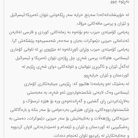
بەڕێوە چوو.
لە خۆپیشاندانەکەدا سەرنج خرایە سەر ڕێکەوتنی نێوان ئەمریکا-ئیسرائیل
و ئێران و پرسی مافەکانی مرۆڤ.
پەیامی کۆمیتەی حیزب بەو بۆنەوە بە زمانەکانی کوردی و فارسی لەلایەن
ئەندامانی حیزبی دێموکرات بەیان و سەحەر شەمسییەوە پێشکەش کرا.
پەیامی کۆمیتەی حیزب وێڕای ئاوڕدانەوە لە مێژووی پڕ لە تاوانی کۆماری
ئیسلامی، هاوکات پرسی شەڕی چل ڕۆژەی نێوان ئەمریکا و ئیسرائیل
لەگەڵ ئێران و ئاگربڕی نێوانیان و تاوانەکانی دوای شەڕی ڕێژیم لە
کوردستان و ئێران خرایەڕوو.
لە بەشێک لەو پەیامەدا هاتبوو کە: ڕێژیمی جینایەتکاری کۆماری
ئیسلامی وەک لایەنی شکستخواردوی ئەو شەڕە، بە مەبەستی
بەلاڕێدابردنی ڕای گشتیی و گەڕاندنەوەی ورە بۆ هێزە ترسنۆک و
شکستخواردووەکانی، وێڕای هێرشی بەردەوامی بۆ سەر بنکە و بارەگاکانی
حیزبەکانی ڕۆژهەڵات و بەتایبەتیش بۆ سەر حیزبی دێموکرات، دەستی بە
ڕەشبگیریی لە کوردستان و ئێران و ئێعدام و لەسێدارەدانی لاوان کردووە
و جەنایەتکارتر لە ڕابردوو تاوان ئەنجام دەدات.