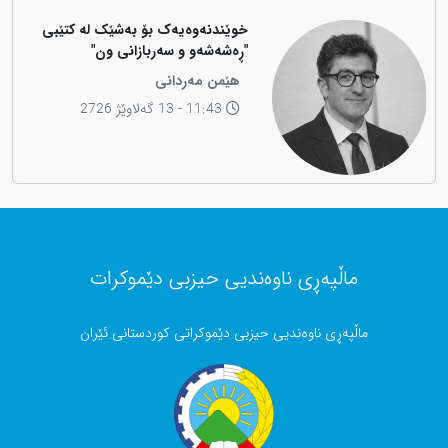
خوێندنەوەیەک بۆ بەشێک لە کتێبی
"ڕەشەشەو و سەربازانی ون"
هێمن مەردانی
11:43 - 13 گەلاوێژ 2726
ماڵپەڕی ناوەندیی حیزبی دێموکرات
ماڵپەڕی ناوەندیی حیزبی دێموکراتی کوردستانی ئێران