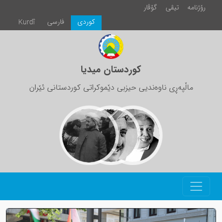
رۆژنامە
تیڤی
گۆڤار
كوردی
فارسی
Kurdî
کوردستان میدیا
ماڵپەڕی ناوەندیی حیزبی دێموکراتی کوردستانی ئێران