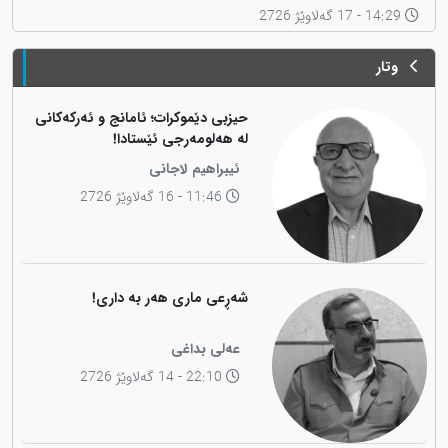
14:29 - 17 گەلاوێژ 2726
وتار
حیزبی دێموکرات؛ ئامانج و ئەرکەکانی
لە هەلومەرجی ئێستادا!
ئیبراهیم لاجانی
11:46 - 16 گەلاوێژ 2726
شەڕعی ماری هەر بە داری!
عەلی بداغی
22:10 - 14 گەلاوێژ 2726