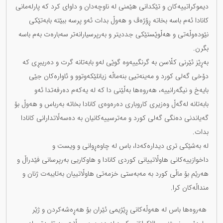
دیموکراتییەکان و تێکدانی هێمنی لە ناوچەدان و داوای کرد کە پارلەمانی
کانادا ئەم باسە بخاتە ڕۆژەڤ و هەوڵ بدات ئەو پرسە ببێتە بابەتێکی
نێودەوڵەتی و هەڵوێستێکی جددیتر و بەرپرسیارانەتر سەبارەت بەم باسە
بگرن.
بەڕێز ئێرنی کڵاسن بە گرنگییەوە گوێی لەو بابەتانە گرت و دەریبڕی کە
دۆخی گەلی کورد و مەینەتیی بنەماڵە زیانلێکەوتوو و ئاوارەکان جێی
بایەخ و نیگەرانییە، هەروەها بەڵێنی دا کە لە یەکەم دەرفەتدا ئەو
بابەتانە لەگەڵ وەزیری کاروباری دەرەوەی کانادا بخاتە بەرباس و هەوڵ بۆ
گەیاندنی دەنگی گەلی کورد و مەترسییەکانیان بە دەسەڵاتدارانی کانادا
بدات.
لە بەشێکی تری دیدارەکەدا، باس لە چاوەڕوانی و ویست و
داخوازییەکانی هاوڵاتییانی کوردی کانادا و هاوکاریی بەرپرسانی فێدراڵ و
هەرێم بۆ ماڵی کورد بە مەبەستی خزمەتی هاوڵاتییان بەتایبەت ژنان و
منداڵەکان کرا.
هەروەها باس لە هەوڵەکانی ڕێژیمی ئێران بۆ هەڕەشەکردن و ژێر