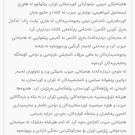
هەیئەتێکی حیزبی دێموکراتی کوردستانی ئێران، پێکهاتوو لە هاوڕێ
ئیسماعیل ئیبراهیمی، نوێنەری حیزب لە کانادا و خاتوو بەیان
کوردفەرشی، ئەندامی تیمی پەیوەندییەکان، لە شاری "وایت ڕاک" لەگەڵ
بەڕێز "ئێرنی کڵاسن"، ئەندامی پارڵەمانی کانادا، دیداریان کرد.
لە سەرەتای دیدارەکەدا، بەڕێز کڵاسن بە گەرمی پێشوازیی لە هەیئەتی
حیزب کرد و جەختی لەسەر گرنگیی وردبوونەوە لە بابەتە
پەیوەندیدارەکان بە مافی مرۆڤ، ئاسایشی ناوچەیی و دۆخی کۆمەڵگە
پەنابەرییەکان کردەوە.
لە ماوەی دیدارەکەدا، هەیئەتی حیزب باسێکی ورد و تەواویان لەسەر
دوایین پێشهاتە سیاسی و ئاسایشییەکان لە ئێران و کوردستان، بە
تایبەتی لە ڕۆژهەڵاتی کوردستان، پێشکەشی بەڕێزیان کرد. هەروەها
هێرشە تێرۆریستییە بەردەوامەکانی ڕێژیمی ئێران دژ بە بنکە و بارەگاکانی
حیزب و هێزە سیاسییە کوردستانییەکان و دۆخی نالەبار و مەترسیداری
کەمپی پەنابەران و بنەماڵە ئاوارەکان، بەوردی خرایە بەرباس.
هەیئەتی حیزب ئاماژەی بەوە کرد کە ئەم هێرشانە بەشێک لە سیاسەتی
بەردەوامی ڕێژیمی ئێران بۆ سەرکوتکردنی دەنگی ئازادی و بزووتنەوە