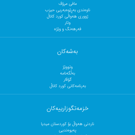
مافی مرۆڤ
ناوەندی بەڕێوەبەریی حیزب
ژووری هەواڵی کورد کاناڵ
وتار
فەرهەنگ و وێژە
بەشەکان
وتووێژ
بەڵگەنامە
گۆڤار
بەرنامەکانی کورد کاناڵ
خزمەتگوزارییەکان
ناردنی هەواڵ بۆ کوردستان میدیا
پەیوەندیی