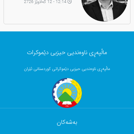
12:14 - 12 گەلاوێژ 2726
ماڵپەڕی ناوەندیی حیزبی دێموکرات
ماڵپەڕی ناوەندیی حیزبی دێموکراتی کوردستانی ئێران
بەشەکان