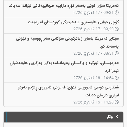
ئەمریکا سزای نوێی بەسەر تۆڕە داراییە جیهانییەکانی ئێراندا سەپاند
09:31 - 17 گەلاوێژ 2726
كۆچی دوایی هاوسەری شەهیدێکی کوردستان لە ڕەبەت
09:20 - 17 گەلاوێژ 2726
سێنای ئەمریکا یاسای زیاترکردنی سزاکانی سەر ڕووسیە و ئێرانی
پەسەند کرد
08:51 - 17 گەلاوێژ 2726
عەرەبستان، تورکیە و پاکستان پەیماننامەیەکی بەرگریی هاوبەشیان
ئیمزا کرد
14:54 - 16 گەلاوێژ 2726
شیکاریی دۆخی ئابووریی ئێران: قەیرانی ئابووری ڕێژیم بەرەو
لێواری داڕمان دەبات
14:28 - 16 گەلاوێژ 2726
وتار