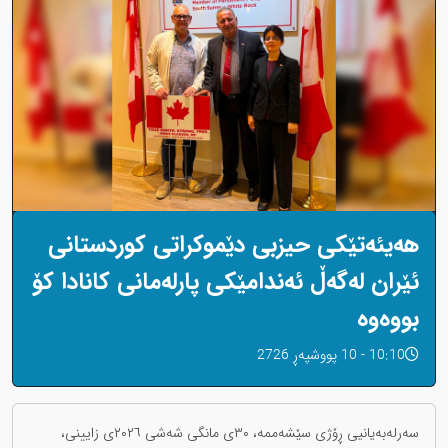
هەیئەتێکی حیزبی دێموکراتی کوردستانی
ئێران لەگەڵ ئەندامێکی پارلەمانی کانادا کۆ
بووەوە
10:10 - 10 پووشپەڕ 2726
سەرلەبەیانیی ڕۆژی سێشەممە، ٣٠ی مانگی شەشی ٢٠٢٦ی زایینی،