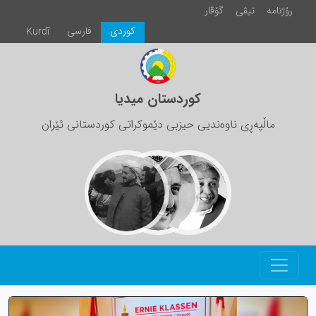
رۆژنامە
تیڤی
گۆڤار
كوردی
فارسی
Kurdî
کوردستان میدیا
ماڵپەڕی ناوەندیی حیزبی دێموکراتی کوردستانی ئێران