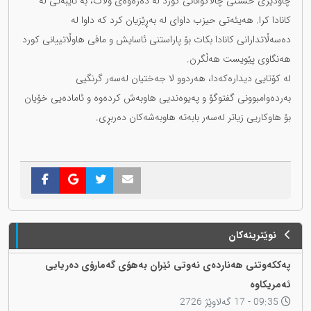
چاودێری خستنی چالاکوانانی کورد لە دەرەوەی وڵات، بە تایبەتی لە
کانادا کرا. هەیئەتی حیزب داوای لە بەڕێزیان کرد کە داوا لە
دەسەڵاتدارانی کانادا بکات بۆ پاراستنی ئاسایش و مافی هاوڵاتییانی کورد
هەنگاوی پێویست هەڵگرن.
لە کۆتایی دیدارەکەدا، هەردوو لا جەختیان لەسەر گرنگیی
بەردەوامبوونی گفتوگۆ و پەیوەندیی هاوبەش کردەوە و ئامادەیی خۆیان
بۆ هاوکاریی زیاتر لەسەر بابەتە هاوبەشەکان دەربڕی.
نوێترینەکان
پەککەوتنی هەناردەی نەوتی ئێران بەهۆی گەمارۆی دەریایی
ئەمریکاوە
09:35 - 17 گەلاوێژ 2726