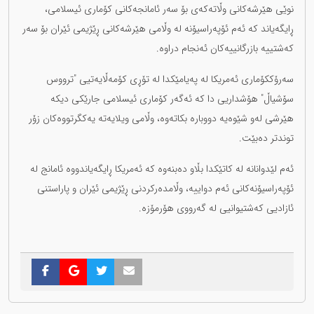
نوێی هێرشەکانی وڵاتەکەی بۆ سەر ئامانجەکانی کۆماری ئیسلامی،
ڕایگەیاند کە ئەم ئۆپەراسیۆنە لە وڵامی هێرشەکانی ڕێژیمی ئێران بۆ سەر
کەشتییە بازرگانییەکان ئەنجام دراوە.
سەرۆککۆماری ئەمریکا لە پەیامێکدا لە تۆڕی کۆمەڵایەتیی "ترووس
سۆشیاڵ" هۆشداریی دا کە ئەگەر کۆماری ئیسلامی جارێکی دیکە
هێرشی لەو شێوەیە دووبارە بکاتەوە، وڵامی ویلایەتە یەکگرتووەکان زۆر
توندتر دەبێت.
ئەم لێدوانانە لە کاتێکدا بڵاو دەبنەوە کە ئەمریکا ڕایگەیاندووە ئامانج لە
ئۆپەراسیۆنەکانی ئەم دواییە، وڵامدەرکردنی ڕێژیمی ئێران و پاراستنی
ئازادیی کەشتیوانیی لە گەرووی هۆرمۆزە.