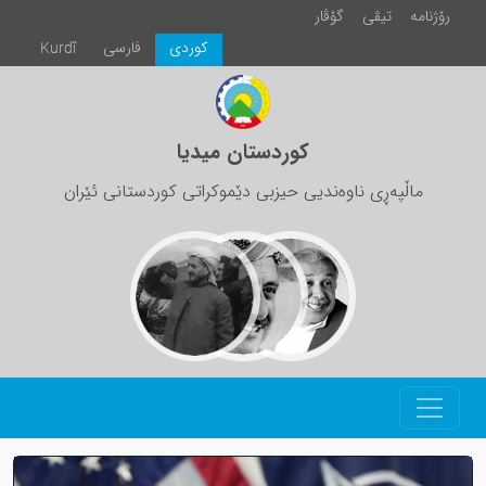
رۆژنامە
تیڤی
گۆڤار
كوردی
فارسی
Kurdî
کوردستان میدیا
ماڵپەڕی ناوەندیی حیزبی دێموکراتی کوردستانی ئێران