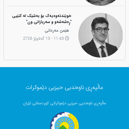
خوێندنەوەیەک بۆ بەشێک لە کتێبی
"ڕەشەشەو و سەربازانی ون"
هێمن مەردانی
11:43 - 13 گەلاوێژ 2726
ماڵپەڕی ناوەندیی حیزبی دێموکرات
ماڵپەڕی ناوەندیی حیزبی دێموکراتی کوردستانی ئێران