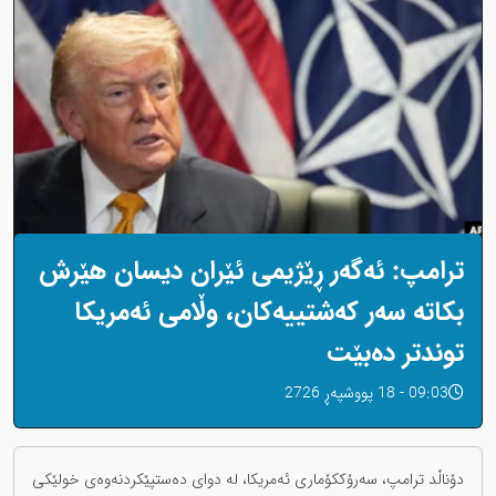
ترامپ: ئەگەر ڕێژیمی ئێران دیسان هێرش
بکاتە سەر کەشتییەکان، وڵامی ئەمریکا
توندتر دەبێت
09:03 - 18 پووشپەڕ 2726
دۆناڵد ترامپ، سەرۆککۆماری ئەمریکا، لە دوای دەستپێکردنەوەی خولێکی