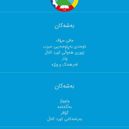
بەشەکان
مافی مرۆڤ
ناوەندی بەڕێوەبەریی حیزب
ژووری هەواڵی کورد کاناڵ
وتار
فەرهەنگ و وێژە
بەشەکان
وتووێژ
بەڵگەنامە
گۆڤار
بەرنامەکانی کورد کاناڵ