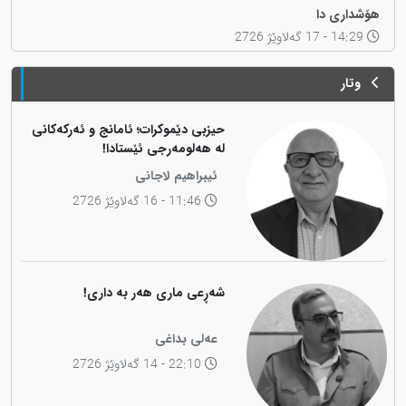
هۆشداری دا
14:29 - 17 گەلاوێژ 2726
وتار
حیزبی دێموکرات؛ ئامانج و ئەرکەکانی
لە هەلومەرجی ئێستادا!
ئیبراهیم لاجانی
11:46 - 16 گەلاوێژ 2726
شەڕعی ماری هەر بە داری!
عەلی بداغی
22:10 - 14 گەلاوێژ 2726