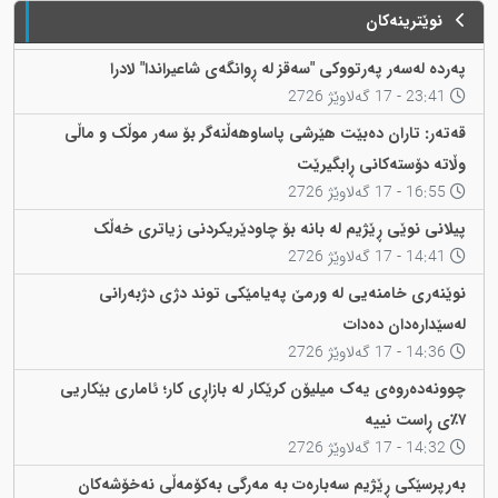
نوێترینەکان
پەردە لەسەر پەرتووکی "سەقز لە ڕوانگەی شاعیراندا" لادرا
23:41 - 17 گەلاوێژ 2726
قەتەر: تاران دەبێت هێرشی پاساوهەڵنەگر بۆ سەر موڵک و ماڵی
وڵاتە دۆستەکانی ڕابگیرێت
16:55 - 17 گەلاوێژ 2726
پیلانی نوێی ڕێژیم لە بانە بۆ چاودێریکردنی زیاتری خەڵک
14:41 - 17 گەلاوێژ 2726
نوێنەری خامنەیی لە ورمێ پەیامێکی توند دژی دژبەرانی
لەسێدارەدان دەدات
14:36 - 17 گەلاوێژ 2726
چوونەدەروەی یەک میلیۆن کرێکار لە بازاڕی کار؛ ئاماری بێکاریی
٧٪ی ڕاست نییە
14:32 - 17 گەلاوێژ 2726
بەرپرسێکی ڕێژیم سەبارەت بە مەرگی بەکۆمەڵی نەخۆشەکان