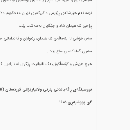
سیاسی بوون، هێزەکانی سپای پاسداران بۆسەیان بۆ داناون و ٦ پێشمەرگەیان شەهید کراو
ئێمە ئەم هێرشانەی ڕێژیمی داگیرکەری ئێران مەحکووم دەک
ڕۆحی شەهیدان شاد و جێگایان بەهەشت بێت.
سەرەخۆشی لە بنەماڵەی شەهیدان، ڕێبواران و ئەندامانی حی
سەری گەلەکەمان ساغ بێت.
هیچ هێرش و کۆمەڵکوژییەک ناتوانێت ڕێگری لە ئازادیی کو
نووسینگەی ڕاگەیاندنی پارتی وڵاتپارێزانی کوردستان (PWK)
٢ی پووشپەڕی ١٤٠٥