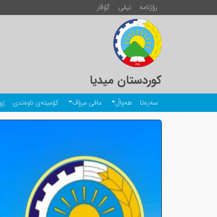
رۆژنامە
تیڤی
گۆڤار
کوردستان میدیا
سەرەتا
هەواڵ
مافی مرۆڤ
کۆمیتەی ناوەندی
ژو