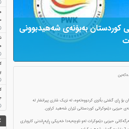
م
خ
زانی کوردستان بەبۆنەی شەهیدبوونی
ن
م
ک
پ
دەکەین
ک
ج
ان بۆ ڕای گشتی بڵاوی کردووەتەوە، لە نزیک شاری پیرانشار لە
ی حیزبی دێموکراتی کوردستانی ئێران شەهید کراون.
مەرگەکانی حیزبی دێموکرات لەو ناوچەیەدا خەریکی ڕاپەڕاندنی کاروباری