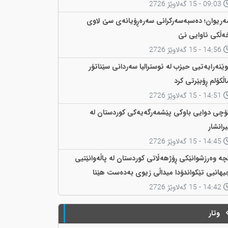
09:03 - 15 گەلاوێژ 2726
ەریوان؛ دەسبەسەرکرانی سەرەڕۆیانەی سێ لاوی
ەڵکی ئاوایی نێ
14:56 - 15 گەلاوێژ 2726
وێنەرایەتیی حیزب لە ئوسترالیا سەردانی سێناتۆر
اڵکۆلم ڕۆبێرتی کرد
14:51 - 15 گەلاوێژ 2726
ۆچی دوایی باوکی پێشمەرگەیەکی کوردستان لە
یرانشار
14:45 - 15 گەلاوێژ 2726
چە وەرزشوانێکی ڕۆژهەڵاتی کوردستان لە پاڵەوانێتیی
یهانیی تێکواندۆدا میداڵی زیوی بەدەست هێنا
14:42 - 15 گەلاوێژ 2726
وتار