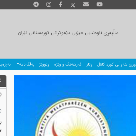
ماڵپەڕی ناوەندیی حیزبی دێموکراتی کوردستانی ئێران
وری هەواڵی کورد کاناڵ
وتار
فەرهەنگ و وێژە
وتووێژ
بەڵگەنامە
بەرزەیا
ژمارەی
ڕ
بەب