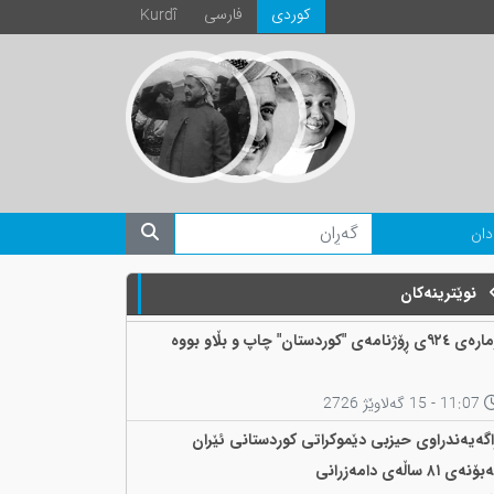
كوردی
فارسی
Kurdî
دان
نوێترینەکان
 ٩٢٤ی ڕۆژنامەی "کوردستان" چاپ و بڵاو بووە
11:07 - 15 گەلاوێژ 2726
اگەیەندراوی حیزبی دێموکراتی کوردستانی ئێران
ۆنەی ٨١ ساڵەی دامەزرانی