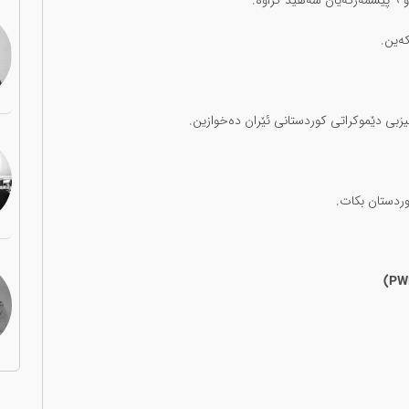
ە.
ەین.
زبی دێموکراتی کوردستانی ئێران دەخوازین.
ردستان بکات.