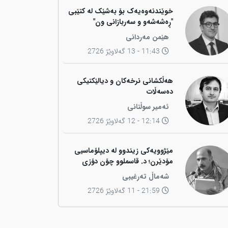
خوێندنەوەیەک بۆ بەشێک لە کتێبی
"ڕەشەشەو و سەربازانی ون"
هێمن مەردانی
11:43 - 13 گەلاوێژ 2726
هەڵکشانی نرخەکان و دیالێکتیکی
دەسەڵات
ئەمیر سوڵتانی
12:14 - 12 گەلاوێژ 2726
مێژوویەکی زیندوو لە دیپلۆماسیی
مۆدێرن؛ د. قاسملوو چۆن دۆزی
کوردی لە شاخەوە گواستەوە بۆ
شەماڵ تەرغیبی
ناوەندە بڕیاردەرەکانی جیهان؟
21:59 - 11 گەلاوێژ 2726