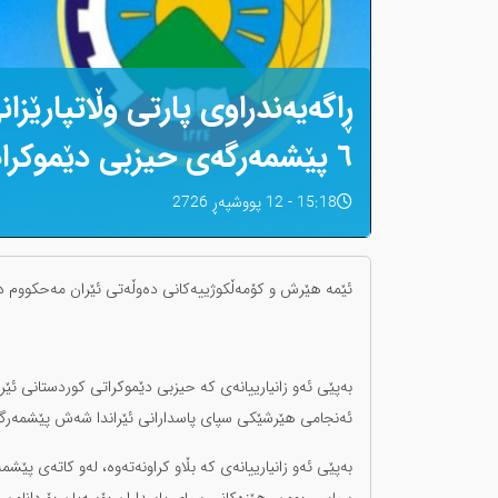
ڕاگەیەندراوی پارتی وڵاتپارێ
٦ پێشمەرگەی حیزبی دێموکرات
15:18 - 12 پووشپەڕ 2726
ئێمە هێرش و کۆمەڵکوژییەکانی دەوڵەتی ئێران مەحکووم 
بەپێی ئەو زانیارییانەی کە حیزبی دێموکراتی کوردستانی ئێر
ئەنجامی هێرشێکی سپای پاسدارانی ئێراندا شەش پێشمەرگە
بەپێی ئەو زانیارییانەی کە بڵاو کراونەتەوە، لەو کاتەی پێش