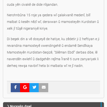
cuda yên civakê de dide nîşandan.
Nerohnbûna 15 roje ya qedera wî çalakvanê medenî, bilî
malbat û kesên nêzî wî, dersxwan û mamosteyên Kurdistan û
xelk jî tûşê nigeraniyê kiriye.
Di beşek din a vê dosyeyê de hatiye, ku zêdetir ji 2 heftiyan e ji
revandina mamosteyê xwendingehê û endamê Sendîkaya
Mamosteyên Kurdistan-Seqizê, “Silêman Ebdî” derbas dibe, lê
navendên ewlehî û dadgehên rejîma Îranê ti cure zanyariyek li
derheq rewşa navbirî heta bi malbata wî re jî nadin.
Nuçeyěn dawî