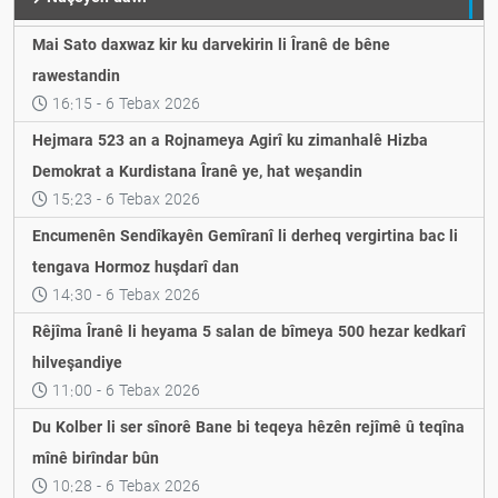
Mai Sato daxwaz kir ku darvekirin li Îranê de bêne
rawestandin
16:15 - 6 Tebax 2026
Hejmara 523 an a Rojnameya Agirî ku zimanhalê Hizba
Demokrat a Kurdistana Îranê ye, hat weşandin
15:23 - 6 Tebax 2026
Encumenên Sendîkayên Gemîranî li derheq vergirtina bac li
tengava Hormoz huşdarî dan
14:30 - 6 Tebax 2026
Rêjîma Îranê li heyama 5 salan de bîmeya 500 hezar kedkarî
hilveşandiye
11:00 - 6 Tebax 2026
Du Kolber li ser sînorê Bane bi teqeya hêzên rejîmê û teqîna
mînê birîndar bûn
10:28 - 6 Tebax 2026