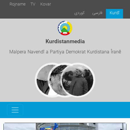
Rojname
TV
Kovar
فارسی
كوردی
Kurdî
Kurdistanmedia
Malpera Navendî a Partiya Demokrat Kurdistana Îranê