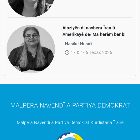
Aloziyên di navbera Îran û
Amerîkayê de: Ma herêm ber bi
aramiyê ve diçe yan jî ber bi
Nasike Nesîrî
pevçûnek nû ve?
17:02 - 6 Tebax 2026
MALPERA NAVENDÎ A PARTIYA DEMOKRAT
Malpera Navendî a Partiya Demokrat Kurdistana Îranê