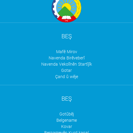
BEŞ
Mafê Mirov
Navenda Birêveberî
Navenda Vekolînên Startîjîk
Gotar
Çand û wêje
BEŞ
Gotûbêj
Belgename
Kovar