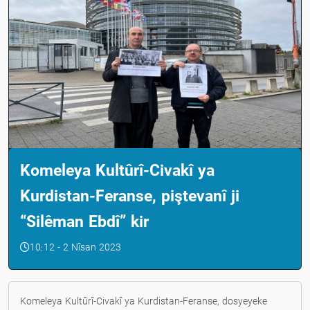
Komeleya Kultûrî-Civakî ya
Kurdistan-Feranse, piştevanî ji
“Silêman Ebdî” kir
10:12 - 2 Nîsan 2023
Komeleya Kultûrî-Civakî ya Kurdistan-Feranse, dosyeyeke