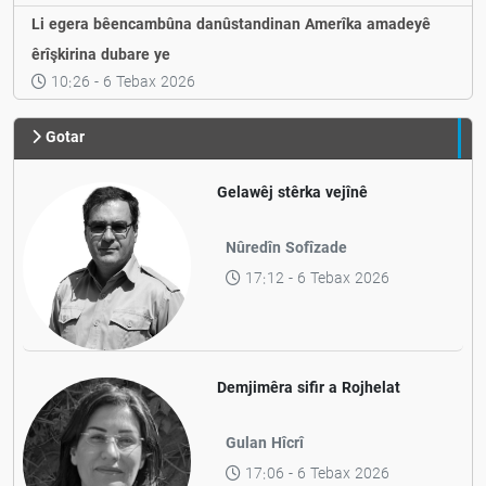
Li egera bêencambûna danûstandinan Amerîka amadeyê
êrîşkirina dubare ye
10:26 - 6 Tebax 2026
Gotar
Gelawêj stêrka vejînê
Nûredîn Sofîzade
17:12 - 6 Tebax 2026
Demjimêra sifir a Rojhelat
Gulan Hîcrî
17:06 - 6 Tebax 2026