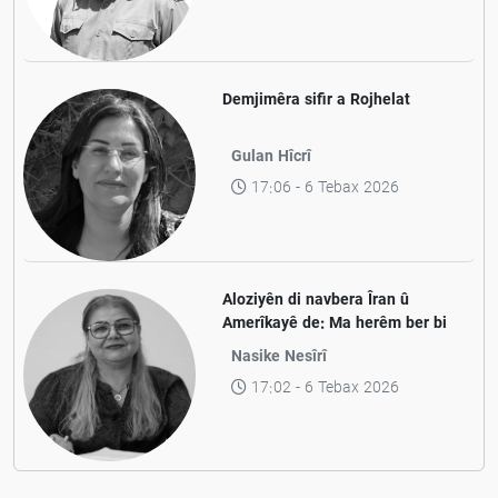
Demjimêra sifir a Rojhelat
Gulan Hîcrî
17:06 - 6 Tebax 2026
Aloziyên di navbera Îran û
Amerîkayê de: Ma herêm ber bi
aramiyê ve diçe yan jî ber bi
Nasike Nesîrî
pevçûnek nû ve?
17:02 - 6 Tebax 2026