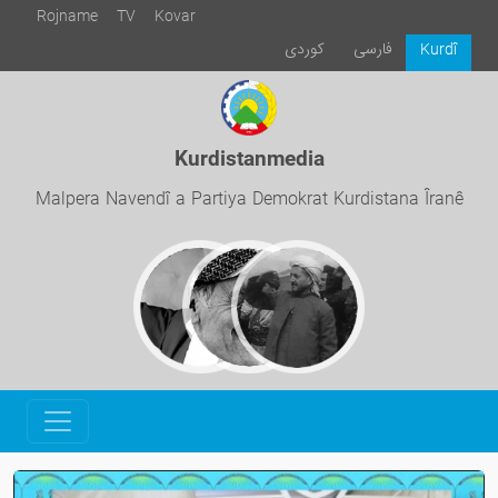
Rojname
TV
Kovar
فارسی
كوردی
Kurdî
Kurdistanmedia
Malpera Navendî a Partiya Demokrat Kurdistana Îranê