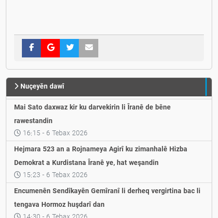
Nuçeyěn dawî
Mai Sato daxwaz kir ku darvekirin li Îranê de bêne
rawestandin
16:15 - 6 Tebax 2026
Hejmara 523 an a Rojnameya Agirî ku zimanhalê Hizba
Demokrat a Kurdistana Îranê ye, hat weşandin
15:23 - 6 Tebax 2026
Encumenên Sendîkayên Gemîranî li derheq vergirtina bac li
tengava Hormoz huşdarî dan
14:30 - 6 Tebax 2026