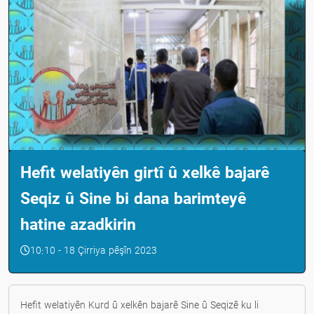
Hefit welatiyên girtî û xelkê bajarê
Seqiz û Sine bi dana barimteyê
hatine azadkirin
10:10 - 18 Çirriya pêşîn 2023
Hefit welatiyên Kurd û xelkên bajarê Sine û Seqizê ku li