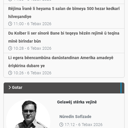
Rêjîma Îranê li heyama 5 salan de bîmeya 500 hezar kedkarî
hilveşandiye
11:00 - 6 Tebax 2026
Du Kolber li ser sînorê Bane bi teqeya hêzên rejîmê û teqîna
mînê birîndar bûn
10:28 - 6 Tebax 2026
Li egera bêencambûna danûstandinan Amerîka amadeyê
êrîşkirina dubare ye
10:26 - 6 Tebax 2026
Gotar
Gelawêj stêrka vejînê
Nûredîn Sofîzade
17:12 - 6 Tebax 2026