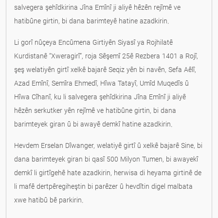
salvegera şehîdkirina Jîna Emînî ji aliyê hêzên rejîmê ve
hatibûne girtin, bi dana barimteyê hatine azadkirin.
Li gorî nûçeya Encûmena Girtiyên Siyasî ya Rojhilatê
Kurdistanê “Xweragirî”, roja Sêşemî 25ê Rezbera 1401 a Rojî,
şeş welatiyên girtî xelkê bajarê Seqiz yên bi navên, Sefa Aêlî,
Azad Emînî, Semîra Ehmedî, Hîwa Tatayî, Umîd Muqedîs û
Hîwa Cîhanî, ku li salvegera şehîdkirina Jîna Emînî ji aliyê
hêzên serkutker yên rejîmê ve hatibûne girtin, bi dana
barimteyek giran û bi awayê demkî hatine azadkirin.
Hevdem Erselan Dîwanger, welatiyê girtî û xelkê bajarê Sine, bi
dana barimteyek giran bi qasî 500 Milyon Tumen, bi awayekî
demkî li girtîgehê hate azadkirin, herwisa di heyama girtinê de
li mafê dertpêregiheştin bi parêzer û hevdîtin digel malbata
xwe hatibû bê parkirin.