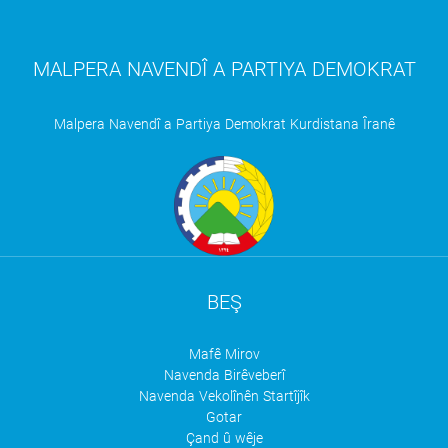
MALPERA NAVENDÎ A PARTIYA DEMOKRAT
Malpera Navendî a Partiya Demokrat Kurdistana Îranê
BEŞ
Mafê Mirov
Navenda Birêveberî
Navenda Vekolînên Startîjîk
Gotar
Çand û wêje