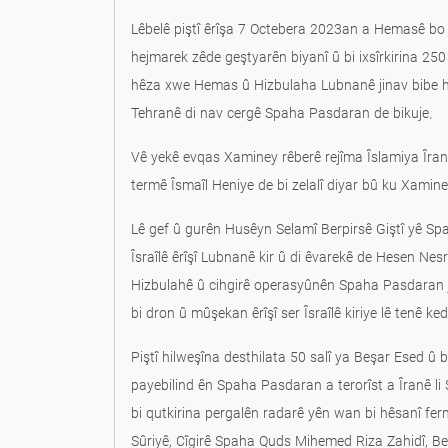
Lêbelê piştî êrîşa 7 Octebera 2023an a Hemasê bo se
hejmarek zêde geştyarên biyanî û bi ixsîrkirina 250 
hêza xwe Hemas û Hizbulaha Lubnanê jinav bibe het
Tehranê di nav cergê Spaha Pasdaran de bikuje.
Vê yekê evqas Xaminey rêberê rejîma Îslamiya Îranê
termê Îsmaîl Heniye de bi zelalî diyar bû ku Xaminey
Lê gef û gurên Husêyn Selamî Berpirsê Giştî yê S
Îsraîlê êrîşî Lubnanê kir û di êvarekê de Hesen Ne
Hizbulahê û cihgirê operasyûnên Spaha Pasdaran jî 
bi dron û mûşekan êrîşî ser Îsraîlê kiriye lê tenê ked
Piştî hilweşîna desthilata 50 salî ya Beşar Esed û bavê wî Hafiz Esed li Su
payebilind ên Spaha Pasdaran a terorîst a Îranê li S
bi qutkirina pergalên radarê yên wan bi hêsanî fer
Sûriyê, Cîgirê Spaha Quds Mihemed Riza Zahidî, Ber