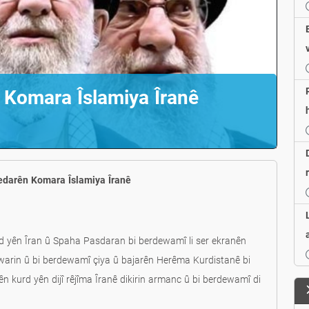
 Komara Îslamiya Îranê
yedarên Komara Îslamiya Îranê
nd yên Îran û Spaha Pasdaran bi berdewamî li ser ekranên
dixwarin û bi berdewamî çiya û bajarên Herêma Kurdistanê bi
 kurd yên dijî rêjîma Îranê dikirin armanc û bi berdewamî di