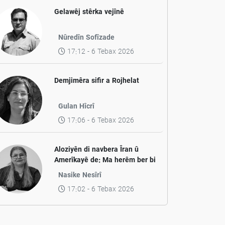
Gelawêj stêrka vejînê
Nûredîn Sofîzade
17:12 - 6 Tebax 2026
Demjimêra sifir a Rojhelat
Gulan Hîcrî
17:06 - 6 Tebax 2026
Aloziyên di navbera Îran û
Amerîkayê de: Ma herêm ber bi
aramiyê ve diçe yan jî ber bi
Nasike Nesîrî
pevçûnek nû ve?
17:02 - 6 Tebax 2026