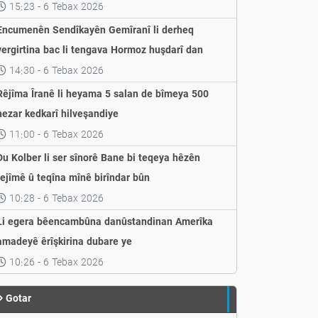
weşandin
15:23 - 6 Tebax 2026
Encumenên Sendîkayên Gemîranî li derheq
vergirtina bac li tengava Hormoz huşdarî dan
14:30 - 6 Tebax 2026
Rêjîma Îranê li heyama 5 salan de bîmeya 500
hezar kedkarî hilveşandiye
11:00 - 6 Tebax 2026
Du Kolber li ser sînorê Bane bi teqeya hêzên
rejîmê û teqîna mînê birîndar bûn
10:28 - 6 Tebax 2026
Li egera bêencambûna danûstandinan Amerîka
amadeyê êrîşkirina dubare ye
10:26 - 6 Tebax 2026
Gotar