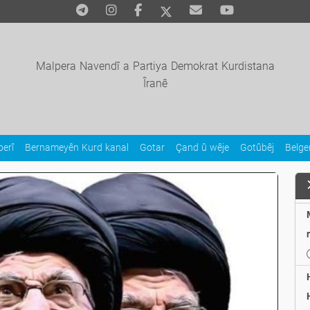
Malpera Navendî a Partiya Demokrat Kurdistana
Îranê
erî
Bernameyên Kurd kanal
Gotar
Çand û wêje
Gotûbêj
Belg