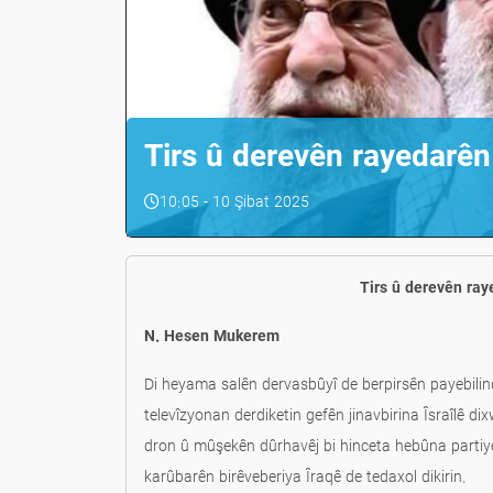
Tirs û derevên rayedarên
10:05 - 10 Şibat 2025
Tirs û derevên ra
N. Hesen Mukerem
Di heyama salên dervasbûyî de berpirsên payebili
televîzyonan derdiketin gefên jinavbirina Îsraîlê 
dron û mûşekên dûrhavêj bi hinceta hebûna partiyên
karûbarên birêveberiya Îraqê de tedaxol dikirin.