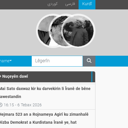
فارسی
كوردی
Kurdî
ename
Nuçeyěn dawî
Mai Sato daxwaz kir ku darvekirin li Îranê de bêne
rawestandin
16:15 - 6 Tebax 2026
Hejmara 523 an a Rojnameya Agirî ku zimanhalê
Hizba Demokrat a Kurdistana Îranê ye, hat