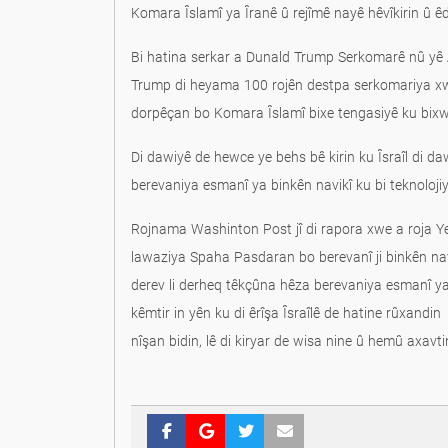
Bi hatina serkar a Dunald Trump Serkomarê nû yê
Trump di heyama 100 rojên destpa serkomariya xwe 
dorpêçan bo Komara Îslamî bixe tengasiyê ku bixwe
Di dawiyê de hewce ye behs bê kirin ku Îsraîl di da
berevaniya esmanî ya binkên navikî ku bi teknolojiy
Rojnama Washinton Post jî di rapora xwe a roja Ye
lawaziya Spaha Pasdaran bo berevanî ji binkên navkî
derev li derheq têkçûna hêza berevaniya esmanî y
kêmtir in yên ku di êrîşa Îsraîlê de hatine rûxand
nîşan bidin, lê di kiryar de wisa nine û hemû axav