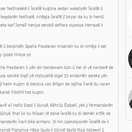
r festîvalekê li Îsraîlê kuştina sedan welatiyên Îsraîlê û
beşdarên festîvalê, Artêşta Îsraîlê jî biryar da ku bi hemû
a karî Îsmaîl Heniye serokê deftera siyasiya Hemasê li
 û berpirsên Spaha Pasdaran tirsandin ku di nimêja li ser
 çiqas tirsiya ye.
paha Pasdaran û yên din berdewam bûn û her di vê navberê de
srula serokê Giştî yê Hizbulahê digel 20 endamên sereke yên
hatin kuştin di bersiva van êrîşan de rejîma Îranê du caran
karek Filistînî hat kuştin.
riyê, ‏Bêhrûz Êsibatî, yek ji fermandarên
ûriyê, îtraf kir ku Rûsan rê dane Îsraîlê ku di demên krîtîk de
mandarên Îranî bike armanc. Di hin operasyonên Îsraîlê de li
pirsê Piştgiriya Hêza Quds li Sûriyê Seyîd Riza Mûsewî û