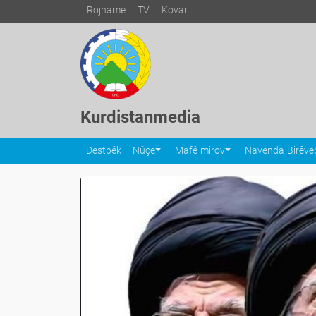
Rojname
TV
Kovar
Kurdistanmedia
Destpêk
Nûçe
Mafê mirov
Navenda Birêveb