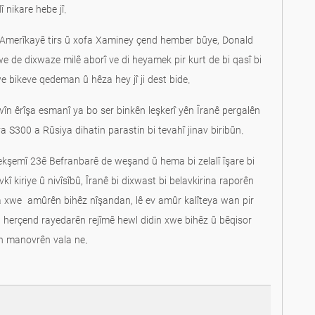
 Amerîkayê tirs û xofa Xaminey çend hember bûye, Donald
de dixwaze milê aborî ve di heyamek pir kurt de bi qasî bi
 bikeve qedeman û hêza hey jî ji dest bide.
wîn êrîşa esmanî ya bo ser binkên leşkerî yên Îranê pergalên
a S300 a Rûsiya dihatin parastin bi tevahî jinav biribûn.
kşemî 23ê Befranbarê de weşand û hema bi zelalî îşare bi
 kiriye û nivîsîbû, Îranê bi dixwast bi belavkirina raporên
a xwe amûrên bihêz nîşandan, lê ev amûr kalîteya wan pir
in herçend rayedarên rejîmê hewl didin xwe bihêz û bêqisor
tin manovrên vala ne.