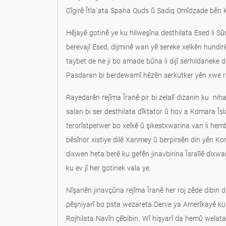
Cîgirê Îtla`ata Spaha Quds û Sadiq Omîdzade bên k
Hêjayê gotinê ye ku hilweşîna desthilata Esed li S
berevajî Esed, dijminê wan yê sereke xelkên hundir
taybet de ne ji bo amade bûna li dijî serhildaneke d
Pasdaran bi berdewamî hêzên serkutker yên xwe r
Rayedarên rejîma Îranê pir bi zelalî dizanin ku ni
salan bi ser desthilata dîktator û hov a Komara Îs
terorîstperwer bo xelkê û şikestxwarina van li hember
bêsînor xistiye dilê Xanmey û berpirsên din yên Ko
dixwen heta berê ku gefên jinavbirina Îsraîlê dixwar
ku ev jî her gotinek vala ye.
Nîşanên jinavçûna rejîma Îranê her roj zêde dibin
pêşniyarî bo psta wezareta Derve ya Amerîkayê ku di nû de
Rojhilata Navîn çêbibin. Wî hişyarî da hemû welatan 