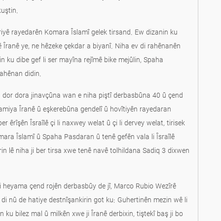
uştin.
ûriyê rayedarên Komara Îslamî gelek tirsand. Ew dizanin ku
ê Îranê ye, ne hêzeke çekdar a biyanî. Niha ev di rahênanên
in ku dibe gef li ser mayîna rejîmê bike mejûlin, Spaha
ahênan didin.
ha dor dora jinavçûna wan e niha piştî derbasbûna 40 û çend
lamiya Îranê û eşkerebûna gendelî û hovîtiyên rayedaran
 êrîşên Îsraîlê çi li naxwey welat û çi li dervey welat, tirisek
mara Îslamî û Spaha Pasdaran û tenê gefên vala li Îsraîlê
in lê niha ji ber tirsa xwe tenê navê tolhildana Sadiq 3 dixwen
 di heyama çend rojên derbasbûy de jî, Marco Rubio Wezîrê
 hatiye destnîşankirin got ku: Guhertin‏ên mezin wê li
ku bilez mal û milkên xwe ji Îranê derbixin, tiştekî baş ji bo