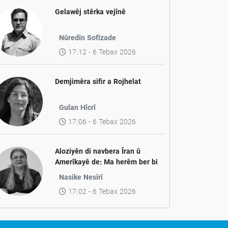
Gelawêj stêrka vejînê
Nûredîn Sofîzade
17:12 - 6 Tebax 2026
Demjimêra sifir a Rojhelat
Gulan Hîcrî
17:06 - 6 Tebax 2026
Aloziyên di navbera Îran û
Amerîkayê de: Ma herêm ber bi
aramiyê ve diçe yan jî ber bi
Nasike Nesîrî
pevçûnek nû ve?
17:02 - 6 Tebax 2026