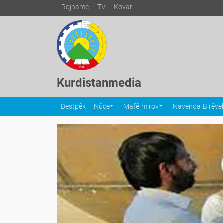
Rojname
TV
Kovar
Kurdistanmedia
Destpêk
Nûçe
Mafê mirov
Navenda Birêveb