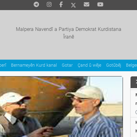
Malpera Navendî a Partiya Demokrat Kurdistana
Îranê
erî
Bernameyên Kurd kanal
Gotar
Çand û wêje
Gotûbêj
Belg