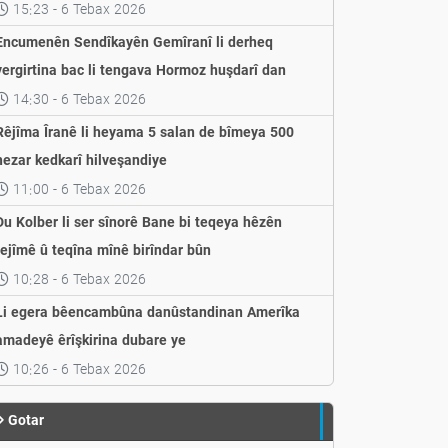
weşandin
15:23 - 6 Tebax 2026
Encumenên Sendîkayên Gemîranî li derheq
vergirtina bac li tengava Hormoz huşdarî dan
14:30 - 6 Tebax 2026
Rêjîma Îranê li heyama 5 salan de bîmeya 500
hezar kedkarî hilveşandiye
11:00 - 6 Tebax 2026
Du Kolber li ser sînorê Bane bi teqeya hêzên
rejîmê û teqîna mînê birîndar bûn
10:28 - 6 Tebax 2026
Li egera bêencambûna danûstandinan Amerîka
amadeyê êrîşkirina dubare ye
10:26 - 6 Tebax 2026
Gotar