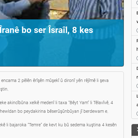
ranê bo ser Îsraîl, 8 kes
i encama 2 pêlên êrîşên mûşekî û dironî yên rêjîmê li şeva
ştin.
heke akincîbûna xelkê medenî li taxa “Bêyt Yam” li Têlavîvê, 4
 û hewldan bo peydakirina bêserûşûnbûyan jî berdewam e.
lekê li bajaroka “Temre” de kevt ku bû sedema kuştina 4 kesên