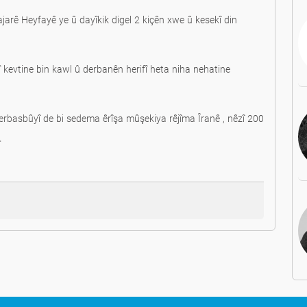
bajarê Heyfayê ye û dayîkik digel 2 kiçên xwe û kesekî din
î kevtine bin kawl û derbanên herifî heta niha nehatine
erbasbûyî de bi sedema êrîşa mûşekiya rêjîma Îranê , nêzî 200
.