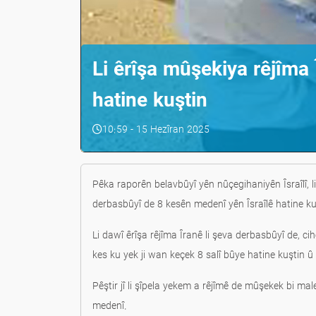
Li êrîşa mûşekiya rêjîma Î
hatine kuştin
10:59 - 15 Hezîran 2025
Pêka raporên belavbûyî yên nûçegihaniyên Îsraîlî, l
derbasbûyî de 8 kesên medenî yên Îsraîlê hatine ku
Li dawî êrîşa rêjîma Îranê li şeva derbasbûyî de, ci
kes ku yek ji wan keçek 8 salî bûye hatine kuştin
Pêştir jî li şîpela yekem a rêjîmê de mûşekek bi ma
medenî.