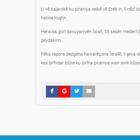
Li vê bajarokê ku piraniya xelkê vê Ereb in, li nêzî 
hatine kuştin.
Herwisa gorî daxuyaniyên Îsraîl, 35 kesên medenî j
peydakirin.
Pêka rapora dezgeha hawarêçona Îsraîlê, li şeva d
kes birîndar bûne ku birîna piraniya wan sivik bûye