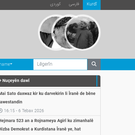
فارسی
كوردی
Kurdî
ename
Nuçeyěn dawî
Mai Sato daxwaz kir ku darvekirin li Îranê de bêne
rawestandin
16:15 - 6 Tebax 2026
Hejmara 523 an a Rojnameya Agirî ku zimanhalê
Hizba Demokrat a Kurdistana Îranê ye, hat