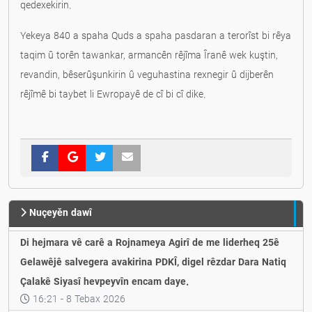
qedexekirin.
Yekeya 840 a spaha Quds a spaha pasdaran a terorîst bi rêya
taqim û torên tawankar, armancên rêjîma Îranê wek kuştin,
revandin, bêserûşunkirin û veguhastina rexnegir û dijberên
rêjîmê bi taybet li Ewropayê de cî bi cî dike.
Nuçeyěn dawî
Di hejmara vê carê a Rojnameya Agirî de me liderheq 25ê
Gelawêjê salvegera avakirina PDKÎ, digel rêzdar Dara Natiq
Çalakê Siyasî hevpeyvîn encam daye.
16:21 - 8 Tebax 2026