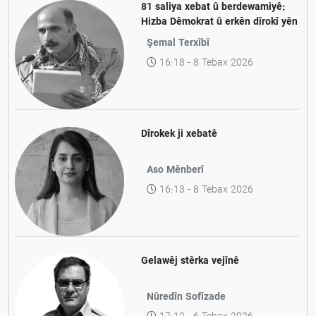
81 saliya xebat û berdewamiyê:
Hizba Dêmokrat û erkên dîrokî yên
nifşa nû li Rojhilatê Kurdistanê
Şemal Terxîbî
16:18 - 8 Tebax 2026
Dîrokek ji xebatê
Aso Mênberî
16:13 - 8 Tebax 2026
Gelawêj stêrka vejînê
Nûredîn Sofîzade