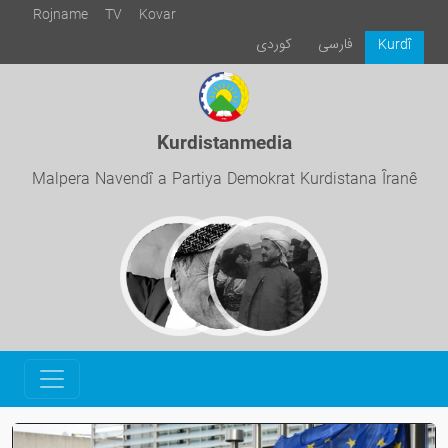
Rojname
TV
Kovar
فارسی
كوردی
Kurdî
Kurdistanmedia
Malpera Navendî a Partiya Demokrat Kurdistana Îranê