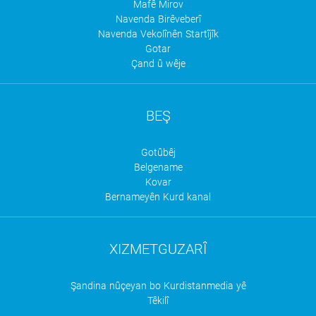
Mafê Mirov
Navenda Birêveberî
Navenda Vekolînên Startîjîk
Gotar
Çand û wêje
BEŞ
Gotûbêj
Belgename
Kovar
Bernameyên Kurd kanal
XIZMETGUZARÎ
Şandina nûçeyan bo Kurdistanmedia yê
Têkilî