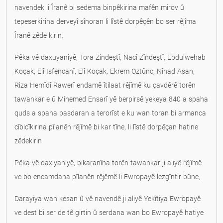
navendek li Îranê bi sedema binpêkirina mafên mirov û
tepeserkirina derveyî sînoran li lîstê dorpêçên bo ser rêjîma
Îranê zêde kirin.
Pêka vê daxuyaniyê, Tora Zindeştî, Nacî Zîndeştî, Ebdulwehab
Koçak, Elî Isfencanî, Elî Koçak, Ekrem Oztûnc, Nîhad Asan,
Riza Hemîdî Rawerî endamê îtilaat rêjîmê ku çavdêrê torên
tawankar e û Mihemed Ensarî yê berpirsê yekeya 840 a spaha
quds a spaha pasdaran a terorîst e ku wan toran bi armanca
cîbicîkirina pîlanên rêjîmê bi kar tîne, li lîstê dorpêçan hatine
zêdekirin
Pêka vê daxiyaniyê, bikaranîna torên tawankar ji aliyê rêjîmê
ve bo encamdana pîlanên rêjêmê li Ewropayê lezgîntir bûne.
Darayiya wan kesan û vê navendê ji aliyê Yekîtiya Ewropayê
ve dest bi ser de tê girtin û serdana wan bo Ewropayê hatiye