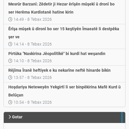
Mesrûr Barzanî: Zêdetir ji Hezar êrîşên mûşekî û dronî bo
ser Herêma Kurdistanê hatine kirin
14:49 - 8 Tebax 2026
Êrîşa mûşek û dironî bo ser 15 keştiyên Îmaeatê li destpêka
şer ve
14:14 - 8 Tebax 2026
Pirtûka "Naskirina Jêopolîtîkê" bi kurdî hat weşandin
14:10 - 8 Tebax 2026
Rêjîma Îranê heftiyek e ku nekarîne neftê hinarde bikin
13:57 - 8 Tebax 2026
Hoşdariya Neteweyên Yekgirtî li ser binpêkirina Mafê Kurd û
Belûçan
10:54 - 8 Tebax 2026
Gotar