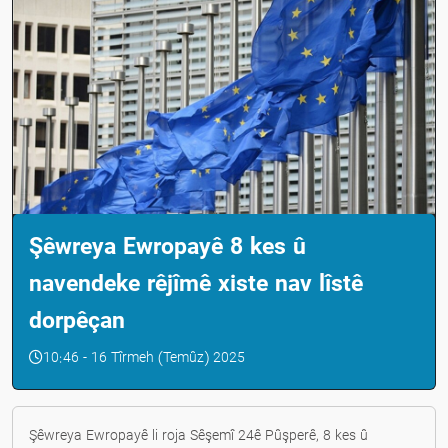
Şêwreya Ewropayê 8 kes û
navendeke rêjîmê xiste nav lîstê
dorpêçan
10:46 - 16 Tîrmeh (Temûz) 2025
Şêwreya Ewropayê li roja Sêşemî 24ê Pûşperê, 8 kes û