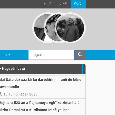
فارسی
كوردی
Kurdî
ename
Nuçeyěn dawî
Mai Sato daxwaz kir ku darvekirin li Îranê de bêne
rawestandin
16:15 - 6 Tebax 2026
Hejmara 523 an a Rojnameya Agirî ku zimanhalê
Hizba Demokrat a Kurdistana Îranê ye, hat