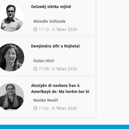
Gelawêj stêrka vejînê
Nûredîn Sofîzade
17:12 - 6 Tebax 2026
Demjimêra sifir a Rojhelat
Gulan Hîcrî
17:06 - 6 Tebax 2026
Aloziyên di navbera Îran û
Amerîkayê de: Ma herêm ber bi
aramiyê ve diçe yan jî ber bi
Nasike Nesîrî
pevçûnek nû ve?
17:02 - 6 Tebax 2026