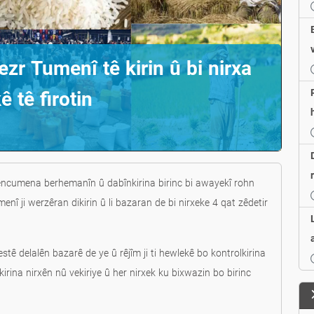
ezr Tumenî tê kirin û bi nirxa
 tê firotin
 encumena berhemanîn û dabînkirina birinc bi awayekî rohn
nî ji werzêran dikirin û li bazaran de bi nirxeke 4 qat zêdetir
stê delalên bazarê de ye û rêjîm ji ti hewlekê bo kontrolkirina
irina nirxên nû vekiriye û her nirxek ku bixwazin bo birinc