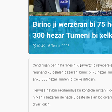
Birinc ji werzêran bi 75 h
300 hezar Tumenî bi xelkê
10:49 - 6 Tebax 2025
Çend rojan berî niha “Mesîh Kişawerz”, birêveberê
ragihand ku delalên bazaran, birinc bi 76 hezar Tume
anku 300 hezar Tumenî bi xelkê difroşin.
Herwisa navbirî ragihandiye ku kontrola nirxan li de
nirxan li bazaran de nade û destê delalan bo diyarîk
diyarî dikin.