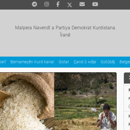
Malpera Navendî a Partiya Demokrat Kurdistana
Îranê
erî
Bernameyên Kurd kanal
Gotar
Çand û wêje
Gotûbêj
Belg