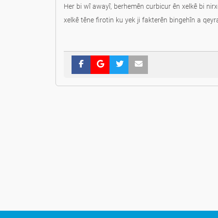
Her bi wî awayî, berhemên curbicur ên xelkê bi nirxe
xelkê têne firotin ku yek ji fakterên bingehîn a qey