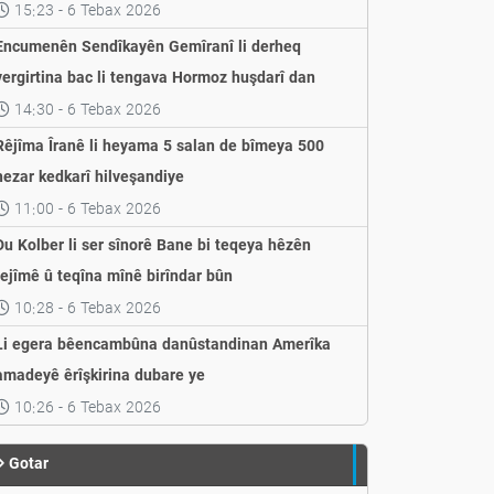
weşandin
15:23 - 6 Tebax 2026
Encumenên Sendîkayên Gemîranî li derheq
vergirtina bac li tengava Hormoz huşdarî dan
14:30 - 6 Tebax 2026
Rêjîma Îranê li heyama 5 salan de bîmeya 500
hezar kedkarî hilveşandiye
11:00 - 6 Tebax 2026
Du Kolber li ser sînorê Bane bi teqeya hêzên
rejîmê û teqîna mînê birîndar bûn
10:28 - 6 Tebax 2026
Li egera bêencambûna danûstandinan Amerîka
amadeyê êrîşkirina dubare ye
10:26 - 6 Tebax 2026
Gotar