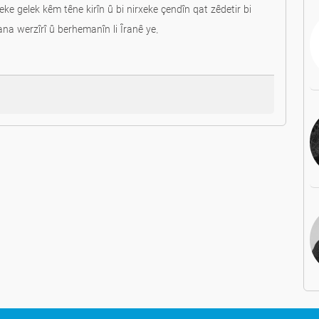
ke gelek kêm têne kirîn û bi nirxeke çendîn qat zêdetir bi
rana werzîrî û berhemanîn li Îranê ye.