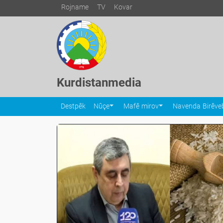
Rojname
TV
Kovar
Kurdistanmedia
Destpêk
Nûçe
Mafê mirov
Navenda Birêveb