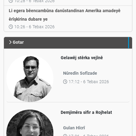
10:28 - 6 Tebax 2026
Li egera bêencambûna danûstandinan Amerîka amadeyê
êrîşkirina dubare ye
10:26 - 6 Tebax 2026
Gotar
Gelawêj stêrka vejînê
Nûredîn Sofîzade
17:12 - 6 Tebax 2026
Demjimêra sifir a Rojhelat
Gulan Hîcrî