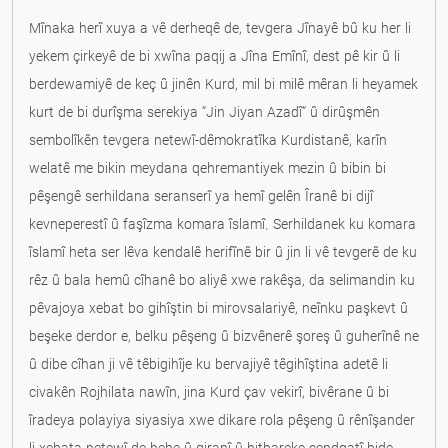
Mînaka herî xuya a vê derheqê de, tevgera Jînayê bû ku her li
yekem çirkeyê de bi xwîna paqij a Jîna Emînî, dest pê kir û li
berdewamiyê de keç û jinên Kurd, mil bi milê mêran li heyamek
kurt de bi durîşma serekiya “Jin Jiyan Azadî” û dirûşmên
sembolîkên tevgera netewî-dêmokratîka Kurdistanê, karîn
welatê me bikin meydana qehremantiyek mezin û bibin bi
pêşengê serhildana seranserî ya hemî gelên Îranê bi dijî
kevneperestî û faşîzma komara îslamî. Serhildanek ku komara
îslamî heta ser lêva kendalê herifînê bir û jin li vê tevgerê de ku
rêz û bala hemû cîhanê bo aliyê xwe rakêşa, da selimandin ku
pêvajoya xebat bo gihîştin bi mirovsalariyê, neînku paşkevt û
beşeke derdor e, belku pêşeng û bizvênerê şoreş û guherînê ne
û dibe cîhan ji vê têbigihîje ku bervajiyê têgihîştina adetê li
civakên Rojhilata nawîn, jina Kurd çav vekirî, bivêrane û bi
îradeya polayiya siyasiya xwe dikare rola pêşeng û rênîşander