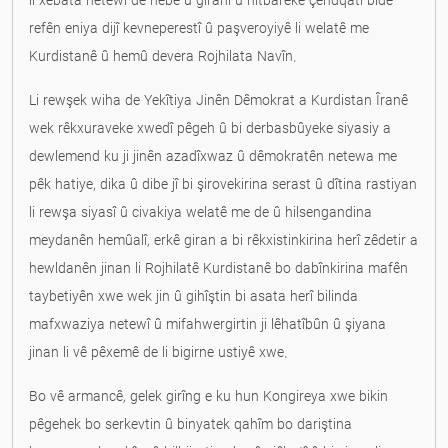
li xebata netewî de hebe û giranî û hitbareke çendqatî bide
refên eniya dijî kevneperestî û paşveroyiyê li welatê me
Kurdistanê û hemû devera Rojhilata Navîn.
Li rewşek wiha de Yekîtiya Jinên Dêmokrat a Kurdistan Îranê
wek rêkxuraveke xwedî pêgeh û bi derbasbûyeke siyasiy a
dewlemend ku ji jinên azadîxwaz û dêmokratên netewa me
pêk hatiye, dika û dibe jî bi şirovekirina serast û dîtina rastiyan
li rewşa siyasî û civakiya welatê me de û hilsengandina
meydanên hemûalî, erkê giran a bi rêkxistinkirina herî zêdetir a
hewldanên jinan li Rojhilatê Kurdistanê bo dabînkirina mafên
taybetiyên xwe wek jin û gihîştin bi asata herî bilinda
mafxwaziya netewî û mifahwergirtin ji lêhatîbûn û şiyana
jinan li vê pêxemê de li bigirne ustiyê xwe.
Bo vê armancê, gelek girîng e ku hun Kongireya xwe bikin
pêgehek bo serkevtin û binyatek qahîm bo dariştina