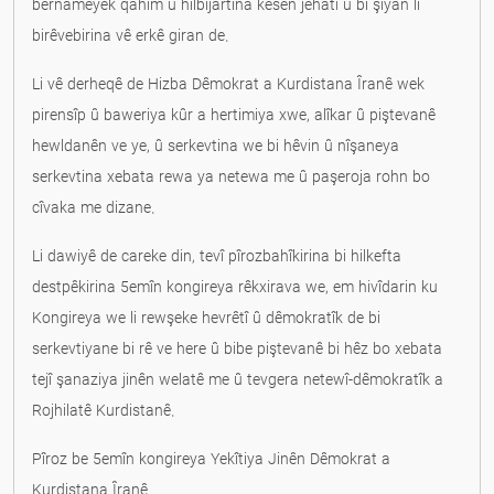
bernameyek qahîm û hilbijartina kesên jêhatî û bi şiyan li
birêvebirina vê erkê giran de.
Li vê derheqê de Hizba Dêmokrat a Kurdistana Îranê wek
pirensîp û baweriya kûr a hertimiya xwe, alîkar û piştevanê
hewldanên ve ye, û serkevtina we bi hêvin û nîşaneya
serkevtina xebata rewa ya netewa me û paşeroja rohn bo
cîvaka me dizane.
Li dawiyê de careke din, tevî pîrozbahîkirina bi hilkefta
destpêkirina 5emîn kongireya rêkxirava we, em hivîdarin ku
Kongireya we li rewşeke hevrêtî û dêmokratîk de bi
serkevtiyane bi rê ve here û bibe piştevanê bi hêz bo xebata
tejî şanaziya jinên welatê me û tevgera netewî-dêmokratîk a
Rojhilatê Kurdistanê.
Pîroz be 5emîn kongireya Yekîtiya Jinên Dêmokrat a
Kurdistana Îranê