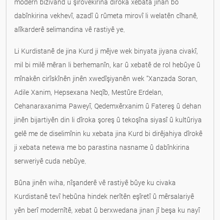
modern bizivand û şirovekirina dîroka xebata jinan bo
dabînkirina vekhevî, azadî û rûmeta mirovî li welatên cîhanê,
alîkarderê selimandina vê rastiyê ye.
Li Kurdistanê de jina Kurd ji mêjve wek binyata jiyana civakî,
mil bi milê mêran li berhemanîn, kar û xebatê de rol hebûye û
mînakên cirîskînên jinên xwedîşiyanên wek “Xanzada Soran,
Adile Xanim, Hepsexana Neqîb, Mestûre Erdelan,
Cehanaraxanima Paweyî, Qedemxêrxanim û Fatereş û dehan
jinên bijartiyên din li dîroka şoreş û tekoşîna siyasî û kultûriya
gelê me de diselimînin ku xebata jina Kurd bi dirêjahiya dîrokê
ji xebata netewa me bo parastina nasname û dabînkirina
serweriyê cuda nebûye.
Bûna jinên wiha, nîşanderê vê rastiyê bûye ku civaka
Kurdistanê tevî hebûna hindek nerîtên eşîretî û mêrsalariyê
yên berî modernîtê, xebat û berxwedana jinan jî beşa ku nayî