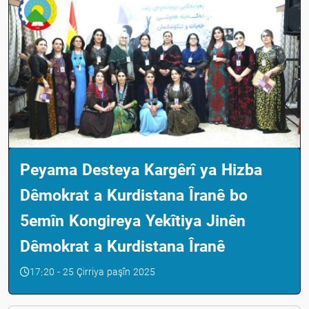
Peyama Desteya Kargêrî ya Hizba
Dêmokrat a Kurdistana Îranê bo
5emîn Kongireya Yekîtiya Jinên
Dêmokrat a Kurdistana Îranê
17:20 - 25 Çirriya paşîn 2025