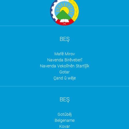
BEŞ
Mafê Mirov
Navenda Birêveberî
Navenda Vekolînên Startîjîk
Gotar
Çand û wêje
BEŞ
Gotûbêj
Belgename
Kovar