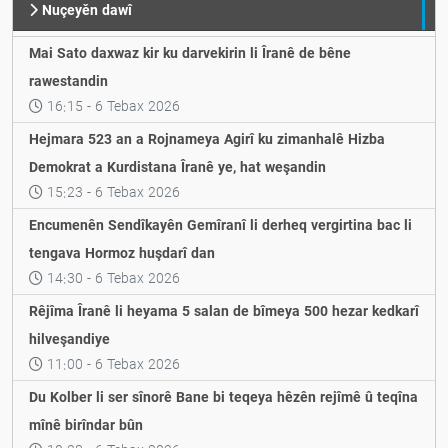
Nuçeyěn dawî
Mai Sato daxwaz kir ku darvekirin li Îranê de bêne
rawestandin
16:15 - 6 Tebax 2026
Hejmara 523 an a Rojnameya Agirî ku zimanhalê Hizba
Demokrat a Kurdistana Îranê ye, hat weşandin
15:23 - 6 Tebax 2026
Encumenên Sendîkayên Gemîranî li derheq vergirtina bac li
tengava Hormoz huşdarî dan
14:30 - 6 Tebax 2026
Rêjîma Îranê li heyama 5 salan de bîmeya 500 hezar kedkarî
hilveşandiye
11:00 - 6 Tebax 2026
Du Kolber li ser sînorê Bane bi teqeya hêzên rejîmê û teqîna
mînê birîndar bûn