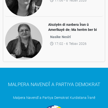
17:06 - 6 Tebax 2026
Aloziyên di navbera Îran û
Amerîkayê de: Ma herêm ber bi
aramiyê ve diçe yan jî ber bi
Nasike Nesîrî
pevçûnek nû ve?
17:02 - 6 Tebax 2026
MALPERA NAVENDÎ A PARTIYA DEMOKRAT
Malpera Navendî a Partiya Demokrat Kurdistana Îranê