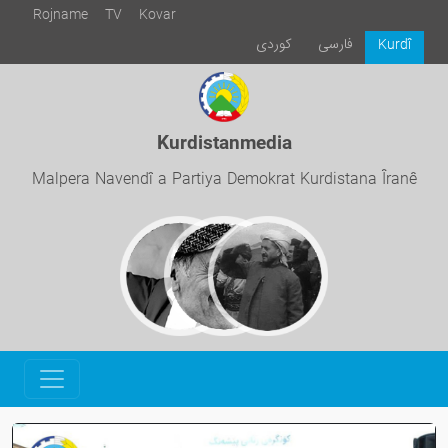
Rojname
TV
Kovar
فارسی
كوردی
Kurdî
Kurdistanmedia
Malpera Navendî a Partiya Demokrat Kurdistana Îranê