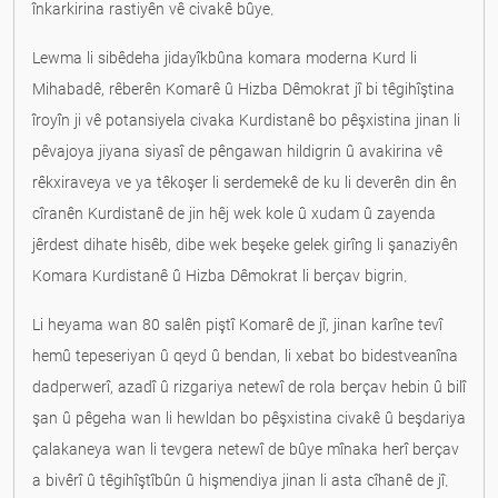
înkarkirina rastiyên vê civakê bûye.
Lewma li sibêdeha jidayîkbûna komara moderna Kurd li
Mihabadê, rêberên Komarê û Hizba Dêmokrat jî bi têgihîştina
îroyîn ji vê potansiyela civaka Kurdistanê bo pêşxistina jinan li
pêvajoya jiyana siyasî de pêngawan hildigrin û avakirina vê
rêkxiraveya ve ya têkoşer li serdemekê de ku li deverên din ên
cîranên Kurdistanê de jin hêj wek kole û xudam û zayenda
jêrdest dihate hisêb, dibe wek beşeke gelek girîng li şanaziyên
Komara Kurdistanê û Hizba Dêmokrat li berçav bigrin.
Li heyama wan 80 salên piştî Komarê de jî, jinan karîne tevî
hemû tepeseriyan û qeyd û bendan, li xebat bo bidestveanîna
dadperwerî, azadî û rizgariya netewî de rola berçav hebin û bilî
şan û pêgeha wan li hewldan bo pêşxistina civakê û beşdariya
çalakaneya wan li tevgera netewî de bûye mînaka herî berçav
a bivêrî û têgihîştîbûn û hişmendiya jinan li asta cîhanê de jî.