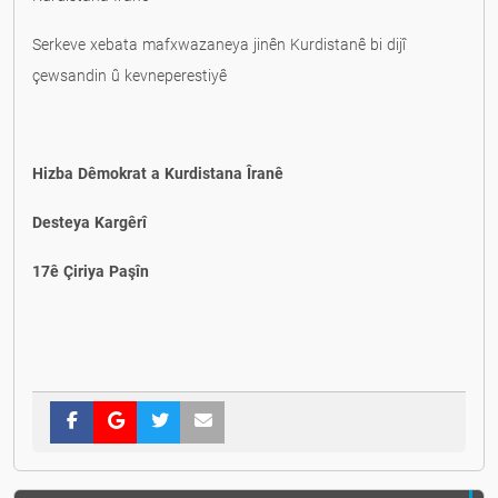
Serkeve xebata mafxwazaneya jinên Kurdistanê bi dijî
çewsandin û kevneperestiyê
Hizba Dêmokrat a Kurdistana Îranê
Desteya Kargêrî
17ê Çiriya Paşîn