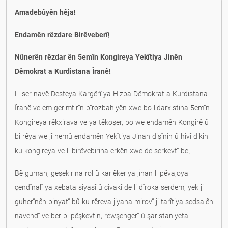
Amadebûyên hêja!
Endamên rêzdare Birêveberî!
Nûnerên rêzdar ên 5emîn Kongireya Yekîtiya Jinên
Dêmokrat a Kurdistana Îranê!
Li ser navê Desteya Kargêrî ya Hizba Dêmokrat a Kurdistana
Îranê ve em gerimtirîn pîrozbahiyên xwe bo lidarxistina 5emîn
Kongireya rêkxirava ve ya têkoşer, bo we endamên Kongirê û
bi rêya we jî hemû endamên Yekîtiya Jinan dişînin û hivî dikin
ku kongireya ve li birêvebirina erkên xwe de serkevtî be.
Bê guman, geşekirina rol û karlêkeriya jinan li pêvajoya
çendînalî ya xebata siyasî û civakî de li dîroka serdem, yek ji
guherînên binyatî bû ku rêreva jiyana mirovî ji tarîtiya sedsalên
navendî ve ber bi pêşkevtin, rewşengerî û şaristaniyeta