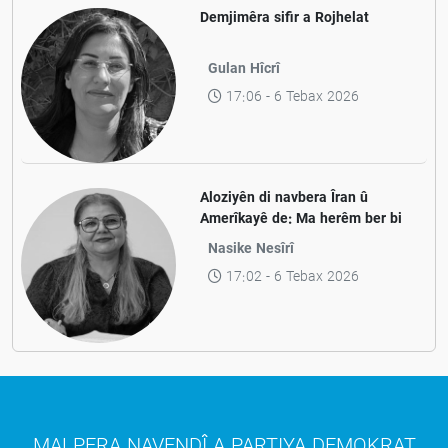
Demjimêra sifir a Rojhelat
Gulan Hîcrî
17:06 - 6 Tebax 2026
Aloziyên di navbera Îran û
Amerîkayê de: Ma herêm ber bi
aramiyê ve diçe yan jî ber bi
Nasike Nesîrî
pevçûnek nû ve?
17:02 - 6 Tebax 2026
MALPERA NAVENDÎ A PARTIYA DEMOKRAT