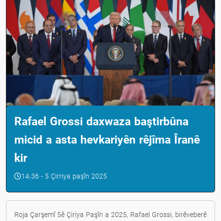
Rafael Grossi daxwaza baştirbûna
micid a asta hevkariyên rêjîma Îranê
kir
14:36 - 5 Çirriya paşîn 2025
Roja Çarşemî 5ê Çiriya Paşîn a 2025, Rafael Grossi, birêveberê