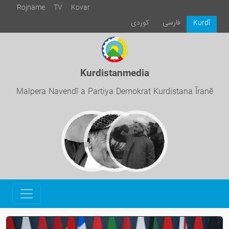
Rojname
TV
Kovar
فارسی
كوردی
Kurdî
Kurdistanmedia
Malpera Navendî a Partiya Demokrat Kurdistana Îranê