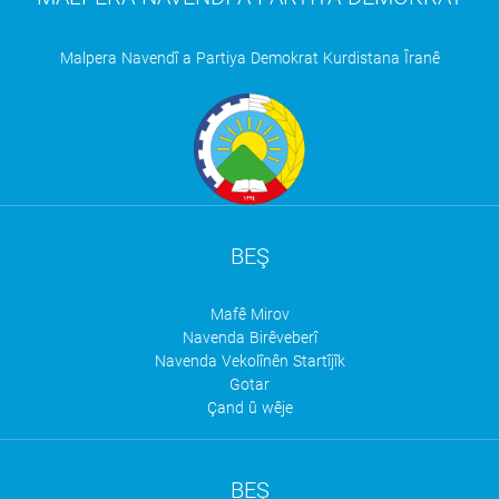
Malpera Navendî a Partiya Demokrat Kurdistana Îranê
BEŞ
Mafê Mirov
Navenda Birêveberî
Navenda Vekolînên Startîjîk
Gotar
Çand û wêje
BEŞ