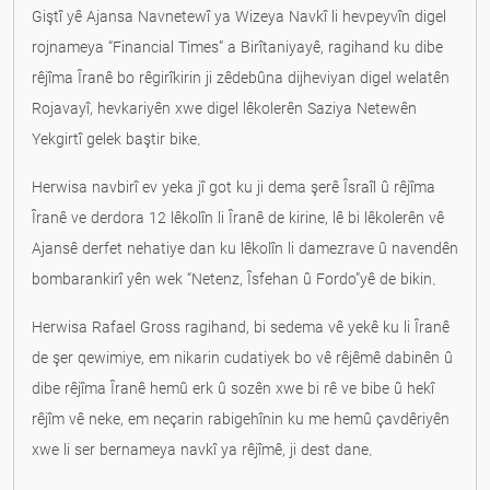
Giştî yê Ajansa Navnetewî ya Wizeya Navkî li hevpeyvîn digel
rojnameya “Financial Times” a Birîtaniyayê, ragihand ku dibe
rêjîma Îranê bo rêgirîkirin ji zêdebûna dijheviyan digel welatên
Rojavayî, hevkariyên xwe digel lêkolerên Saziya Netewên
Yekgirtî gelek baştir bike.
Herwisa navbirî ev yeka jî got ku ji dema şerê Îsraîl û rêjîma
Îranê ve derdora 12 lêkolîn li Îranê de kirine, lê bi lêkolerên vê
Ajansê derfet nehatiye dan ku lêkolîn li damezrave û navendên
bombarankirî yên wek “Netenz, Îsfehan û Fordo”yê de bikin.
Herwisa Rafael Gross ragihand, bi sedema vê yekê ku li Îranê
de şer qewimiye, em nikarin cudatiyek bo vê rêjêmê dabinên û
dibe rêjîma Îranê hemû erk û sozên xwe bi rê ve bibe û hekî
rêjîm vê neke, em neçarin rabigehînin ku me hemû çavdêriyên
xwe li ser bernameya navkî ya rêjîmê, ji dest dane.