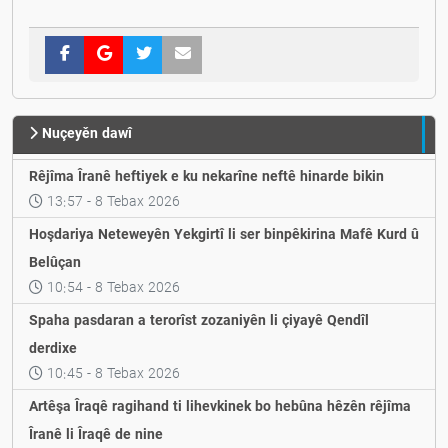
Nuçeyěn dawî
Rêjîma Îranê heftiyek e ku nekarîne neftê hinarde bikin
13:57 - 8 Tebax 2026
Hoşdariya Neteweyên Yekgirtî li ser binpêkirina Mafê Kurd û
Belûçan
10:54 - 8 Tebax 2026
Spaha pasdaran a terorîst zozaniyên li çiyayê Qendîl
derdixe
10:45 - 8 Tebax 2026
Artêşa Îraqê ragihand ti lihevkinek bo hebûna hêzên rêjîma
Îranê li Îraqê de nine