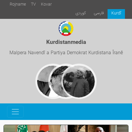
Rojname
TV
Kovar
فارسی
كوردی
Kurdî
Kurdistanmedia
Malpera Navendî a Partiya Demokrat Kurdistana Îranê