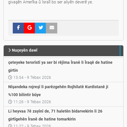
givaşên Amerîka û Îsraîl bo ser aliyên deverê ye.
Nuçeyěn dawî
çeteyeke terorîstî ya ser bi rêjîma Îranê li Îraqê de hatine
girtin
13:54 - 9 Tebax 2026
Nîşandeka rojreşî li parêzgehên Rojhilatê Kurdistanê ji
%100 bilintir bûye
11:26 - 9 Tebax 2026
Li heyvaa 7ê zayînî de, 71 haletên bidarvekirin li 26
girtîgehên Îranê de hatine tomarkirin
11:22 - 9 Tebax 2026