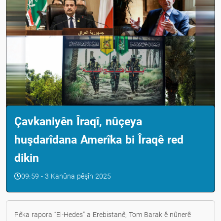
Çavkaniyên Îraqî, nûçeya
huşdarîdana Amerîka bi Îraqê red
dikin
09:59 - 3 Kanûna pêşîn 2025
Pêka rapora “El-Hedes” a Erebistanê, Tom Barak ê nûnerê