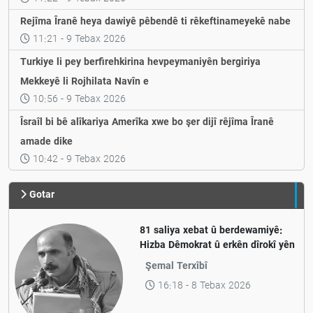
Rejîma Îranê heya dawiyê pêbendê ti rêkeftinameyekê nabe
11:21 - 9 Tebax 2026
Turkiye li pey berfirehkirina hevpeymaniyên bergiriya
Mekkeyê li Rojhilata Navîn e
10:56 - 9 Tebax 2026
Îsraîl bi bê alîkariya Amerîka xwe bo şer dijî rêjîma Îranê
amade dike
10:42 - 9 Tebax 2026
Gotar
81 saliya xebat û berdewamiyê:
Hizba Dêmokrat û erkên dîrokî yên
nifşa nû li Rojhilatê Kurdistanê
Şemal Terxîbî
16:18 - 8 Tebax 2026