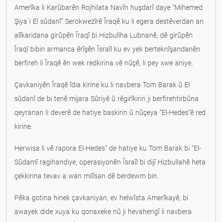
Amerîka li Karûbarên Rojhilata Navîn huşdarî daye “Mihemed
Şiya`i El sûdanî” Serokwezîrê Îraqê ku li egera destêverdan an
alîkaridana girûpên Îraqî bi Hizbullha Lubnanê, dê girûpên
Îraqî bibin armanca êrîşên Îsraîl ku ev yek berteknîşandanên
berfireh li Îraqê ên wek redkirina vê nûçê, li pey xwe aniye.
Çavkaniyên Îraqê îdia kirine ku li navbera Tom Barak û El
sûdanî de bi tenê mijara Sûriyê û rêgirîkirin ji berfirehtirbûna
qeyranan li deverê de hatiye baskirin û nûçeya “El-Hedes”ê red
kirine.
Herwisa li vê rapora El-Hedes” de hatiye ku Tom Barak bi “El-
Sûdamî ragihandiye, operasiyonên Îsraîl bi dijî Hizbullahê heta
çekkirina tevav a wan milîsan dê berdewm bin.
Pêka gotina hinek çavkaniyan, ev helwîsta Amerîkayê, bi
awayek dide xuya ku qonaxeke nû ji hevahengî li navbera