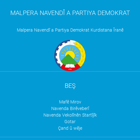
MALPERA NAVENDÎ A PARTIYA DEMOKRAT
Malpera Navendî a Partiya Demokrat Kurdistana Îranê
BEŞ
Mafê Mirov
Navenda Birêveberî
Navenda Vekolînên Startîjîk
Gotar
Çand û wêje