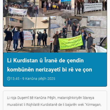
Li Kurdistan û Îranê de çendîn
kombûnên nerizayetî bi rê ve çon
13:45 - 9 Kanûna pêşîn 2025
Li roja Duşemî 8ê Kanûna Pêşîn, malanişînkiriyên îdareya
muxabirat li Rojhilatê Kurdistanê de li bajarên wek “Kirmaşan,