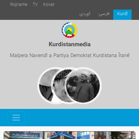
Rojname
TV
Kovar
فارسی
كوردی
Kurdî
Kurdistanmedia
Malpera Navendî a Partiya Demokrat Kurdistana Îranê