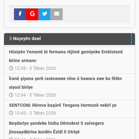
Nuçeyěn dawî
‌Hûsiyên Yemenê bi fermana rêjîmê gemiyeke Erebistanê
kirine armanc
12:09 - 5 Tebax 2026
Îranê şiyana şerê rastewxwe nîne û hawara xwe bo fêlên
siyasî biriye
12:04 - 5 Tebax 2026
SENTCOM: Rêreva başûrê Tengava Hormozê vekirî ye
10:45 - 5 Tebax 2026
Beşdariya şandeke hizba Dêmokrat li salvegera
jînosaydkirina kurdên Êzîdî li Otrîşê