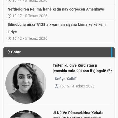
10:44 - 5 Tebax 2026
Nefthelgirên Rejîma Îranê ketin nav dorpêçên Amerîkayê
10:17 - 5 Tebax 2026
Bilindbûna nirxa %128 a xwarinan şiyana kirîna xelkê kêm
kiriye
10:12 - 5 Tebax 2026
Gotar
Tiştên ku divê Kurdistan ji
jenosîda sala 2014an li Şingalê fêr
bibe
Sefiye Xalidî
15:45 - 4 Tebax 2026
Ji Nû Ve Pênasekirina Xebata