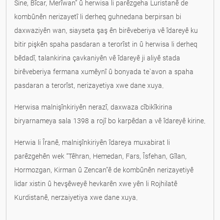
Sine, Bîcar, Merîwan” û herwisa li parêzgeha Luristanê de
kombûnên nerizayetî li derheq guhnedana berpirsan bi
daxwaziyên wan, siayseta şaş ên birêveberiya vê îdareyê ku
bitir pişkên spaha pasdaran a terorîst in û herwisa li derheq
bêdadî, talankirina çavkaniyên vê îdareyê ji aliyê stada
birêveberiya fermana xumêynî û bonyada te`avon a spaha
pasdaran a terorîst, nerizayetiya xwe dane xuya.
Herwisa malnişînkiriyên nerazî, daxwaza cîbikîkirina
biryarnameya sala 1398 a rojî bo karpêdan a vê îdareyê kirine.
Herwia li Îranê, malnişînkiriyên îdareya muxabirat li
parêzgehên wek “Têhran, Hemedan, Fars, Îsfehan, Gîlan,
Hormozgan, Kirman û Zencan”ê de kombûnên nerizayetiyê
lidar xistin û hevşêweyê hevkarên xwe yên li Rojhilatê
Kurdistanê, nerzaiyetiya xwe dane xuya.