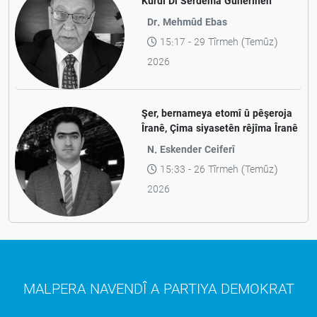
Kurdî Di Serdema Guherînên
Mezin Da
Dr. Mehmûd Ebas
15:17 - 29 Tîrmeh (Temûz)
2026
Şer, bernameya etomî û pêşeroja
Îranê, Çima siyasetên rêjîma Îranê
kawilkar in?
N. Eskender Ceiferî
15:33 - 26 Tîrmeh (Temûz)
2026
MALPERA NAVENDÎ A PARTIYA DEMOKRAT