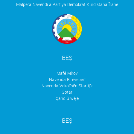
Malpera Navendî a Partiya Demokrat Kurdistana Îranê
BEŞ
Mafê Mirov
Navenda Birêveberî
Navenda Vekolînên Startîjîk
Gotar
Çand û wêje
BEŞ