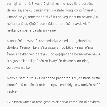
ser rêjîma Îranê, 3 kes û 9 şîrket xistine nava lîsta dorpêçan
de, ew aliyane ku binkên wan li welatê Hong Kong, Îmarat û
Umanê de ye, tometbarin bi vê ku bo veguhastina neyasayî a
nefta Îranê bo Çînê û dewirlêdana dorpêçên navdewletî
hevkariya spaha pasdaran kirine.
Sikot Bêsênt, Wezîrê Xezenedariya Amerîka ragehand ku
dewleta Tiremp li bikaraîna cezayan bo bêparkirina rejîma
Îranê li çavkaniyên darayî ku bo geşepêdana bernameya navkî
û piştevanîkirin li girûpên mîlîşyayî ên deverê bikar dîne,
berdewam dike.
Navbirî îşare bi vê jî kir ku spaha pasdaran li rêya Sitada Nefta
Pûrceferî û çendîn şîrketên berçav cehd kiriye çavkaniyên neftî
veşêre.
Ev biryara Amerîka tenê çend rojek berya kombûna di navbera