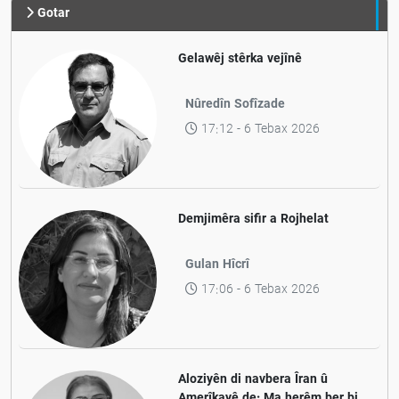
Gotar
Gelawêj stêrka vejînê
Nûredîn Sofîzade
17:12 - 6 Tebax 2026
Demjimêra sifir a Rojhelat
Gulan Hîcrî
17:06 - 6 Tebax 2026
Aloziyên di navbera Îran û
Amerîkayê de: Ma herêm ber bi