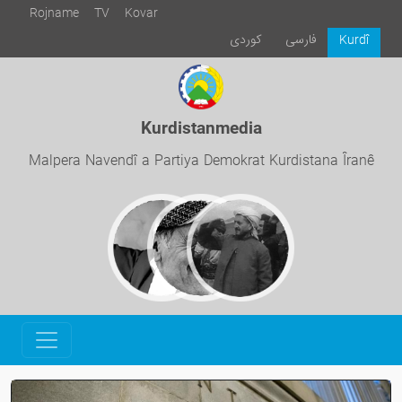
Rojname
TV
Kovar
فارسی
كوردی
Kurdî
Kurdistanmedia
Malpera Navendî a Partiya Demokrat Kurdistana Îranê