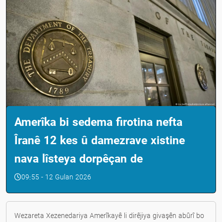
Amerîka bi sedema firotina nefta
Îranê 12 kes û damezrave xistine
nava lîsteya dorpêçan de
09:55 - 12 Gulan 2026
Wezareta Xezenedariya Amerîkayê li dirêjiya givaşên abûrî bo