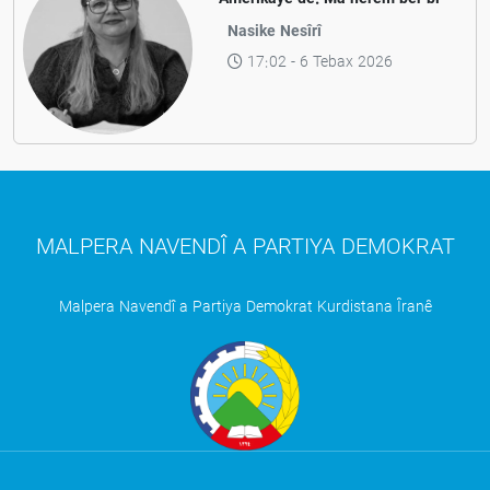
aramiyê ve diçe yan jî ber bi
Nasike Nesîrî
pevçûnek nû ve?
17:02 - 6 Tebax 2026
MALPERA NAVENDÎ A PARTIYA DEMOKRAT
Malpera Navendî a Partiya Demokrat Kurdistana Îranê