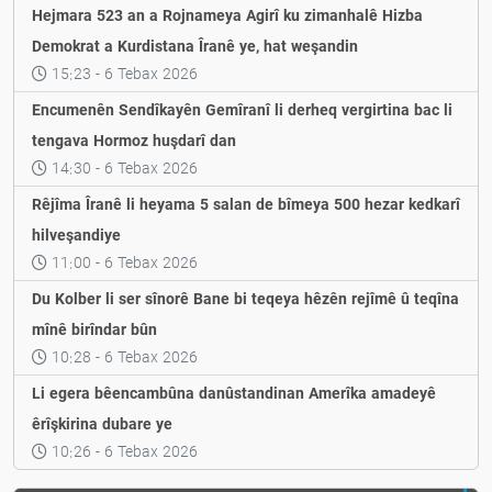
Hejmara 523 an a Rojnameya Agirî ku zimanhalê Hizba
Demokrat a Kurdistana Îranê ye, hat weşandin
15:23 - 6 Tebax 2026
Encumenên Sendîkayên Gemîranî li derheq vergirtina bac li
tengava Hormoz huşdarî dan
14:30 - 6 Tebax 2026
Rêjîma Îranê li heyama 5 salan de bîmeya 500 hezar kedkarî
hilveşandiye
11:00 - 6 Tebax 2026
Du Kolber li ser sînorê Bane bi teqeya hêzên rejîmê û teqîna
mînê birîndar bûn
10:28 - 6 Tebax 2026
Li egera bêencambûna danûstandinan Amerîka amadeyê
êrîşkirina dubare ye
10:26 - 6 Tebax 2026