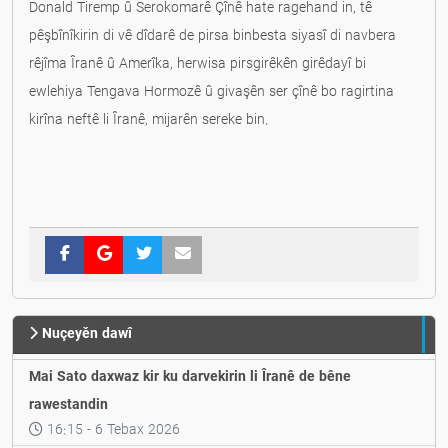
Donald Tiremp û Serokomarê Çînê hate ragehand in, tê
pêşbînîkirin di vê dîdarê de pirsa binbesta siyasî di navbera
rêjîma Îranê û Amerîka, herwisa pirsgirêkên girêdayî bi
ewlehiya Tengava Hormozê û givaşên ser çînê bo ragirtina
kirîna neftê li Îranê, mijarên sereke bin.
Nuçeyěn dawî
Mai Sato daxwaz kir ku darvekirin li Îranê de bêne
rawestandin
16:15 - 6 Tebax 2026