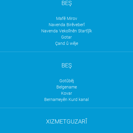
BEŞ
Mafê Mirov
Navenda Birêveberî
Navenda Vekolînên Startîjîk
Gotar
Çand û wêje
BEŞ
Gotûbêj
Belgename
Kovar
Bernameyên Kurd kanal
XIZMETGUZARÎ