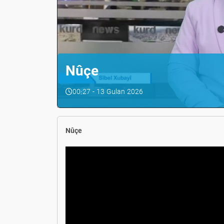
Nûçe
00:27 - 13 Gulan 2026
Nûçe