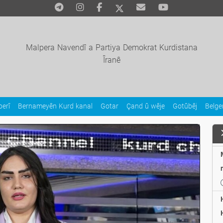
Malpera Navendî a Partiya Demokrat Kurdistana
Îranê
erî
Bernameyên Kurd kanal
Gotar
Çand û wêje
Gotûbêj
Belg