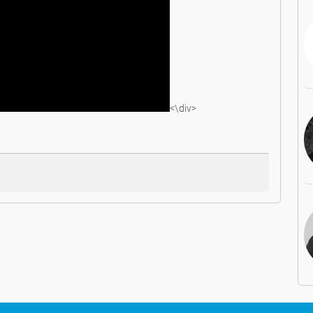
<\div>