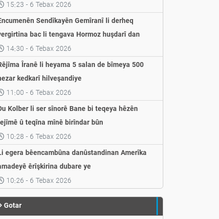
weşandin
15:23 - 6 Tebax 2026
Encumenên Sendîkayên Gemîranî li derheq
vergirtina bac li tengava Hormoz huşdarî dan
14:30 - 6 Tebax 2026
Rêjîma Îranê li heyama 5 salan de bîmeya 500
hezar kedkarî hilveşandiye
11:00 - 6 Tebax 2026
Du Kolber li ser sînorê Bane bi teqeya hêzên
rejîmê û teqîna mînê birîndar bûn
10:28 - 6 Tebax 2026
Li egera bêencambûna danûstandinan Amerîka
amadeyê êrîşkirina dubare ye
10:26 - 6 Tebax 2026
Gotar