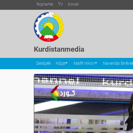
Rojname
TV
Kovar
Kurdistanmedia
Destpêk
Nûçe
Mafê mirov
Navenda Birêveb