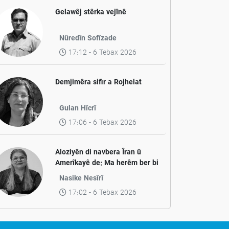
Gelawêj stêrka vejînê
Nûredîn Sofîzade
17:12 - 6 Tebax 2026
Demjimêra sifir a Rojhelat
Gulan Hîcrî
17:06 - 6 Tebax 2026
Aloziyên di navbera Îran û
Amerîkayê de: Ma herêm ber bi
aramiyê ve diçe yan jî ber bi
Nasike Nesîrî
pevçûnek nû ve?
17:02 - 6 Tebax 2026