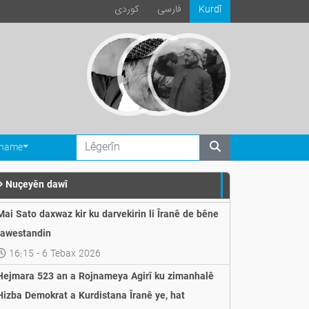
فارسی
كوردی
Kurdî
ename
Nuçeyěn dawî
Mai Sato daxwaz kir ku darvekirin li Îranê de bêne
rawestandin
16:15 - 6 Tebax 2026
Hejmara 523 an a Rojnameya Agirî ku zimanhalê
Hizba Demokrat a Kurdistana Îranê ye, hat