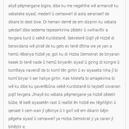
aliyê pêşmergane bigire, dibe ku me negehîne wê armancê ku
xebateke siyasî, medenî û cemawerî di asta seranserî de
dikare bi dest bixe. Di heman demê de em dizanin ku xebata
çekdarî dibe sedema tepeserkirina zêdetir û xwînavîtir a
tevgera kurd û xelkê Kurdistanê. Sekreterê Giştî yê Hizbê di
bersivdana wê pirsê de ku gelo ev tenê dîtina we ye yan a
hemû rêberiya hizbê ye, got ku di Hizba Demokrat de biryaran
kesek bi tenê nade û hemû biryarên siyasî û giring di kongre û
komîteya navendî de bi komî tên girtin û ev siyaseta niha jî bi
komî biryar li ser hatiye girtin. Kak Mistefa bi amajekirina bi
wê ku dibe ku çaverêbûna xelkê Kurdistanê bi taybetî ciwanan
piştî tevgera Jînayê bo xebata pêşmergane ya hizbê zêdetir
bûbe, lê belê siyasetên rast û realîst ên hizbê ew têgihîştin û
qenaet li cem wan jî çêkiriye û li gorî wê em dikarin bêjin
pêgeha siyasî û cemawerî ya Hizba Demokrat ji ya caran jî
bihêztir e.