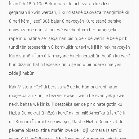
Îslamî di 18 û 19ê Befranbarê de bi hezaran kes li ser
şeqaman li xwîn werdan, li Kurdistanê daxwaza mangirtinê kir
û herî kêm ji sedî 80ê bajar û navçeyên Kurdistanê bersiva
daxwaza me dan. Ji ber wê we digot em her bangeşeke
raperîn û hatina ser şeqaman bidin, xelk dê werin lê belê pir bi
tundî tên tepeserkirin û komkujkirin; tevî wê jî li hinek navçeyên
Kurdistanê li Îlam û Kirmaşanê hinek nerazîbûn hebûn ku wekî
hûn dizanin hatin tepeserkirin û şehîd û birîndarên me yên
zêde jî hebûn.
Kak Mistefa Hîcrî di bersiva wê de ku hûn bi giranî hatin
mûşekbaran kirin, lê tevî vê rewşê jî we ti berevaniyek ji xwe
nekir, behsa wê kir ku li destpêka şer de pir dihate gotin ku
Hizba Demokrat û hêzên kurdî mil bi milê Amerîka û Îsraîlê li
dijî Komara Îslamî tên eniya şer. Rast e Hizba Demokrat di
pêxema bidestxistina mafên xwe de li dijî Komara Îslamî di