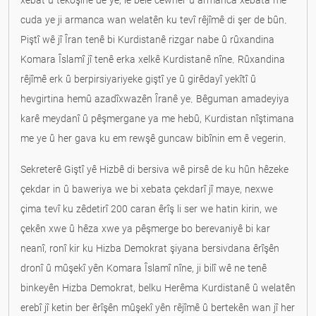
xebat û têkoşînê de ye, lê belê cewher û armanca xebata me
cuda ye ji armanca wan welatên ku tevî rêjîmê di şer de bûn.
Piştî wê jî Îran tenê bi Kurdistanê rizgar nabe û rûxandina
Komara Îslamî jî tenê erka xelkê Kurdistanê nîne. Rûxandina
rêjîmê erk û berpirsiyariyeke giştî ye û girêdayî yekîtî û
hevgirtina hemû azadîxwazên Îranê ye. Bêguman amadeyiya
karê meydanî û pêşmergane ya me hebû, Kurdistan nîştimana
me ye û her gava ku em rewşê guncaw bibînin em ê vegerin.
Sekreterê Giştî yê Hizbê di bersiva wê pirsê de ku hûn hêzeke
çekdar in û baweriya we bi xebata çekdarî jî maye, nexwe
çima tevî ku zêdetirî 200 caran êrîş li ser we hatin kirin, we
çekên xwe û hêza xwe ya pêşmerge bo berevaniyê bi kar
neanî, ronî kir ku Hizba Demokrat şiyana bersivdana êrîşên
dronî û mûşekî yên Komara Îslamî nîne, ji bilî wê ne tenê
binkeyên Hizba Demokrat, belku Herêma Kurdistanê û welatên
erebî jî ketin ber êrîşên mûşekî yên rêjîmê û bertekên wan jî her