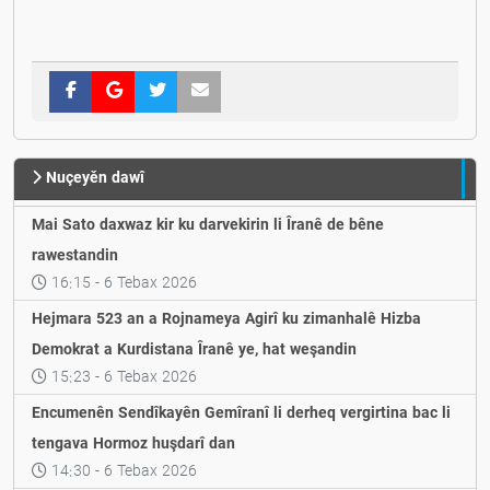
Nuçeyěn dawî
Mai Sato daxwaz kir ku darvekirin li Îranê de bêne
rawestandin
16:15 - 6 Tebax 2026
Hejmara 523 an a Rojnameya Agirî ku zimanhalê Hizba
Demokrat a Kurdistana Îranê ye, hat weşandin
15:23 - 6 Tebax 2026
Encumenên Sendîkayên Gemîranî li derheq vergirtina bac li
tengava Hormoz huşdarî dan
14:30 - 6 Tebax 2026