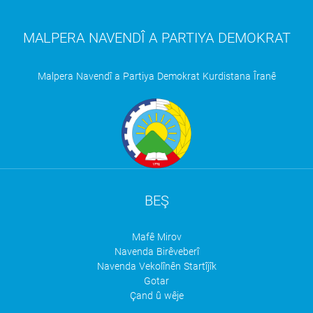
MALPERA NAVENDÎ A PARTIYA DEMOKRAT
Malpera Navendî a Partiya Demokrat Kurdistana Îranê
BEŞ
Mafê Mirov
Navenda Birêveberî
Navenda Vekolînên Startîjîk
Gotar
Çand û wêje