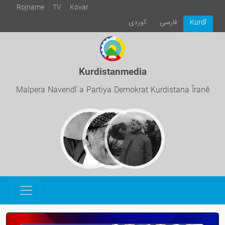
Rojname
TV
Kovar
فارسی
كوردی
Kurdî
Kurdistanmedia
Malpera Navendî a Partiya Demokrat Kurdistana Îranê