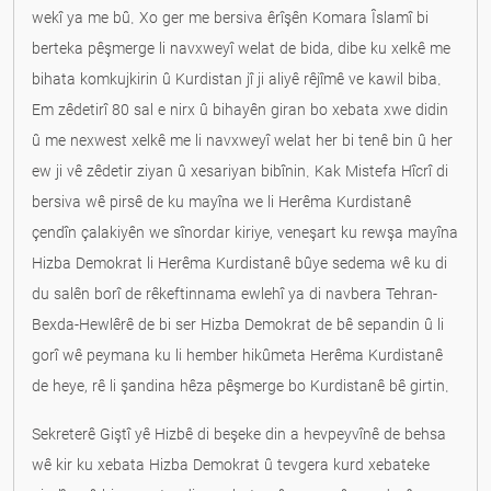
wekî ya me bû. Xo ger me bersiva êrîşên Komara Îslamî bi
berteka pêşmerge li navxweyî welat de bida, dibe ku xelkê me
bihata komkujkirin û Kurdistan jî ji aliyê rêjîmê ve kawil biba.
Em zêdetirî 80 sal e nirx û bihayên giran bo xebata xwe didin
û me nexwest xelkê me li navxweyî welat her bi tenê bin û her
ew ji vê zêdetir ziyan û xesariyan bibînin. Kak Mistefa Hîcrî di
bersiva wê pirsê de ku mayîna we li Herêma Kurdistanê
çendîn çalakiyên we sînordar kiriye, veneşart ku rewşa mayîna
Hizba Demokrat li Herêma Kurdistanê bûye sedema wê ku di
du salên borî de rêkeftinnama ewlehî ya di navbera Tehran-
Bexda-Hewlêrê de bi ser Hizba Demokrat de bê sepandin û li
gorî wê peymana ku li hember hikûmeta Herêma Kurdistanê
de heye, rê li şandina hêza pêşmerge bo Kurdistanê bê girtin.
Sekreterê Giştî yê Hizbê di beşeke din a hevpeyvînê de behsa
wê kir ku xebata Hizba Demokrat û tevgera kurd xebateke