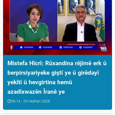
Mistefa Hîcrî: Rûxandina rêjîmê erk û
berpirsiyariyeke giştî ye û girêdayî
yekîtî û hevgirtina hemû
azadîxwazên Îranê ye
09:14 - 29 Hezîran 2026