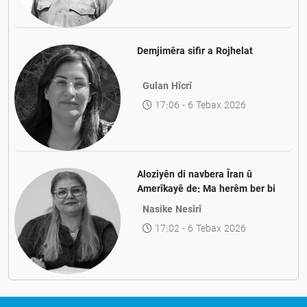
Demjimêra sifir a Rojhelat
Gulan Hîcrî
17:06 - 6 Tebax 2026
Aloziyên di navbera Îran û
Amerîkayê de: Ma herêm ber bi
aramiyê ve diçe yan jî ber bi
Nasike Nesîrî
pevçûnek nû ve?
17:02 - 6 Tebax 2026