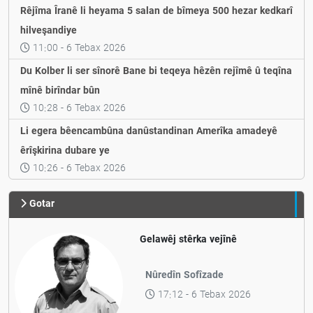
Rêjîma Îranê li heyama 5 salan de bîmeya 500 hezar kedkarî
hilveşandiye
11:00 - 6 Tebax 2026
Du Kolber li ser sînorê Bane bi teqeya hêzên rejîmê û teqîna
mînê birîndar bûn
10:28 - 6 Tebax 2026
Li egera bêencambûna danûstandinan Amerîka amadeyê
êrîşkirina dubare ye
10:26 - 6 Tebax 2026
Gotar
Gelawêj stêrka vejînê
Nûredîn Sofîzade
17:12 - 6 Tebax 2026