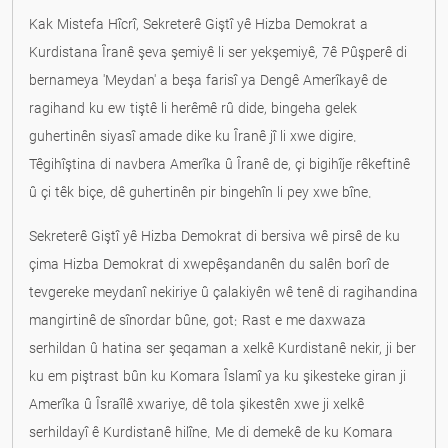
Kak Mistefa Hîcrî, Sekreterê Giştî yê Hizba Demokrat a
Kurdistana Îranê şeva şemiyê li ser yekşemiyê, 7ê Pûşperê di
bernameya 'Meydan' a beşa farisî ya Dengê Amerîkayê de
ragihand ku ew tiştê li herêmê rû dide, bingeha gelek
guhertinên siyasî amade dike ku Îranê jî li xwe digire.
Têgihîştina di navbera Amerîka û Îranê de, çi bigihîje rêkeftinê
û çi têk biçe, dê guhertinên pir bingehîn li pey xwe bîne.
Sekreterê Giştî yê Hizba Demokrat di bersiva wê pirsê de ku
çima Hizba Demokrat di xwepêşandanên du salên borî de
tevgereke meydanî nekiriye û çalakiyên wê tenê di ragihandina
mangirtinê de sînordar bûne, got: Rast e me daxwaza
serhildan û hatina ser şeqaman a xelkê Kurdistanê nekir, ji ber
ku em piştrast bûn ku Komara Îslamî ya ku şikesteke giran ji
Amerîka û Îsraîlê xwariye, dê tola şikestên xwe ji xelkê
serhildayî ê Kurdistanê hilîne. Me di demekê de ku Komara