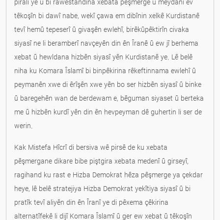
piralî ye û bi rawestandina xebata pêşmerge û meydanî ev
têkoşîn bi dawî nabe, wekî çawa em dibînin xelkê Kurdistanê
tevî hemû tepeserî û givaşên ewlehî, birêkûpêktirîn civaka
siyasî ne li beramberî navçeyên din ên Îranê û ew jî berhema
xebat û hewldana hizbên siyasî yên Kurdistanê ye. Lê belê
niha ku Komara Îslamî bi binpêkirina rêkeftinnama ewlehî û
peymanên xwe di êrîşên xwe yên bo ser hizbên siyasî û binke
û baregehên wan de berdewam e, bêguman siyaset û berteka
me û hizbên kurdî yên din ên hevpeyman dê guhertin li ser de
werin.
Kak Mistefa Hîcrî di bersiva wê pirsê de ku xebata
pêşmergane dikare bibe piştgira xebata medenî û girseyî,
ragihand ku rast e Hizba Demokrat hêza pêşmerge ya çekdar
heye, lê belê stratejiya Hizba Demokrat yekîtiya siyasî û bi
pratîk tevî aliyên din ên Îranî ye di pêxema çêkirina
alternatîfekê li dijî Komara Îslamî û ger ew xebat û têkoşîn