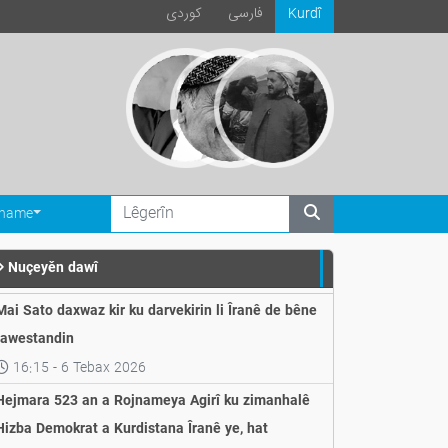
فارسی
كوردی
Kurdî
ename
Nuçeyěn dawî
Mai Sato daxwaz kir ku darvekirin li Îranê de bêne
rawestandin
16:15 - 6 Tebax 2026
Hejmara 523 an a Rojnameya Agirî ku zimanhalê
Hizba Demokrat a Kurdistana Îranê ye, hat