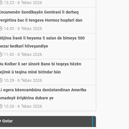
weşandin
15:23 - 6 Tebax 2026
Encumenên Sendîkayên Gemîranî li derheq
vergirtina bac li tengava Hormoz huşdarî dan
14:30 - 6 Tebax 2026
Rêjîma Îranê li heyama 5 salan de bîmeya 500
hezar kedkarî hilveşandiye
11:00 - 6 Tebax 2026
Du Kolber li ser sînorê Bane bi teqeya hêzên
rejîmê û teqîna mînê birîndar bûn
10:28 - 6 Tebax 2026
Li egera bêencambûna danûstandinan Amerîka
amadeyê êrîşkirina dubare ye
10:26 - 6 Tebax 2026
Gotar