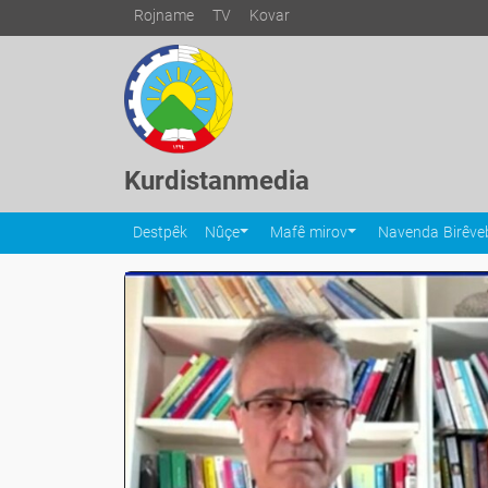
Rojname
TV
Kovar
Kurdistanmedia
Destpêk
Nûçe
Mafê mirov
Navenda Birêveb