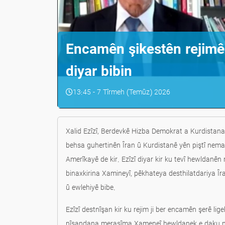
Encamên şikestên rejimê 
diyar bibin
13:45 - 7 Tîrmeh (Temûz) 2026
Xalid Ezîzî, Berdevkê Hizba Demokrat a Kurdistana Î
behsa guhertinên Îran û Kurdistanê yên piştî ne
Amerîkayê de kir. Ezîzî diyar kir ku tevî hewldanên
binaxkirina Xamineyî, pêkhateya desthilatdariya Îra
û ewlehiyê bibe.
Ezîzî destnîşan kir ku rejim ji ber encamên şerê lig
nîşandana merasîma Xameneî hewldanek e daku nîşa