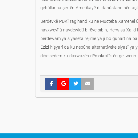
qebûlkirina şertên Amerîkayê di danûstandinên aştiy
Berdevkê PDKÎ ragihand ku ne Mucteba Xameneî û ne
navxweyî û navdewletî birêve bibin. Herwisa Xalid 
berdewamiya siyaseta rejimê ya ji bo guhartina bala
Ezîzî hişyarî da ku nebûna alternatîveke siyasî ya
dibe sedem ku daxwazên dêmokratîk ên gel werin 