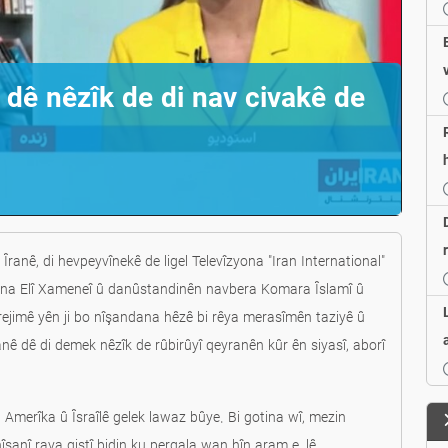
dê nêzîk de di nav civakê de
ranê, di hevpeyvînekê de ligel Televîzyona "Iran International"
mana Elî Xameneî û danûstandinên navbera Komara Îslamî û
 rejimê yên ji bo nîşandana hêzê bi rêya merasîmên taziyê û
nê dê di demek nêzîk de rûbirûyî qeyranên kûr ên siyasî, aborî
el Amerîka û Îsraîlê gelek lawaz bûye. Bi gotina wî, mezin
nî raya giştî bidin ku pergala wan hîn aram e, lê