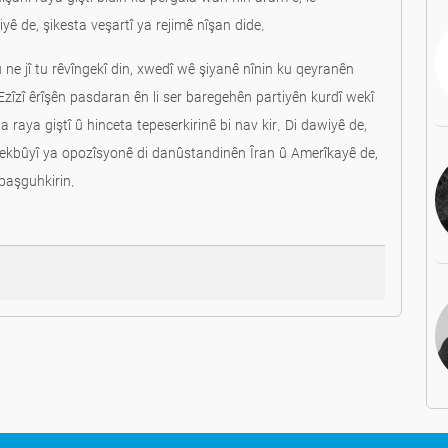
ê de, şikesta veşartî ya rejimê nîşan dide.
 jî tu rêvîngekî din, xwedî wê şiyanê nînin ku qeyranên
Ezîzî êrîşên pasdaran ên li ser baregehên partiyên kurdî wekî
 raya giştî û hinceta tepeserkirinê bi nav kir. Di dawiyê de,
 yekbûyî ya opozîsyonê di danûstandinên Îran û Amerîkayê de,
paşguhkirin.