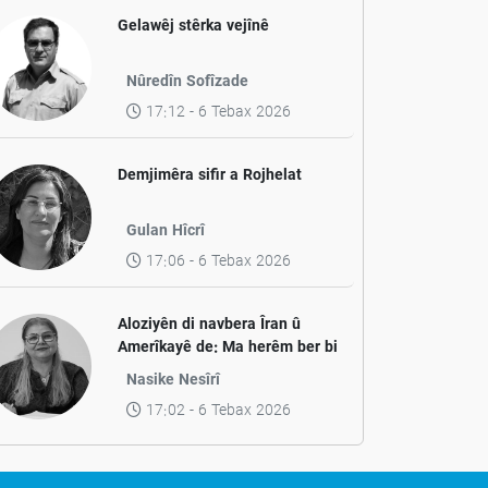
Gelawêj stêrka vejînê
Nûredîn Sofîzade
17:12 - 6 Tebax 2026
Demjimêra sifir a Rojhelat
Gulan Hîcrî
17:06 - 6 Tebax 2026
Aloziyên di navbera Îran û
Amerîkayê de: Ma herêm ber bi
aramiyê ve diçe yan jî ber bi
Nasike Nesîrî
pevçûnek nû ve?
17:02 - 6 Tebax 2026