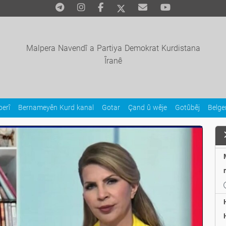
Malpera Navendî a Partiya Demokrat Kurdistana
Îranê
erî
Bernameyên Kurd kanal
Gotar
Çand û wêje
Gotûbêj
Belg