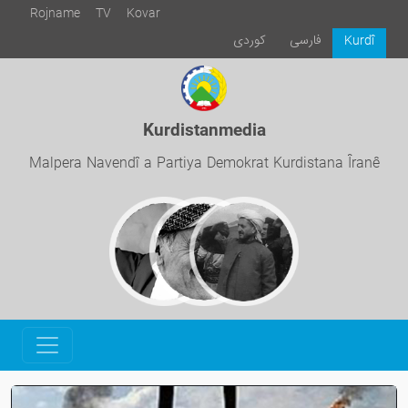
Rojname
TV
Kovar
فارسی
كوردی
Kurdî
Kurdistanmedia
Malpera Navendî a Partiya Demokrat Kurdistana Îranê