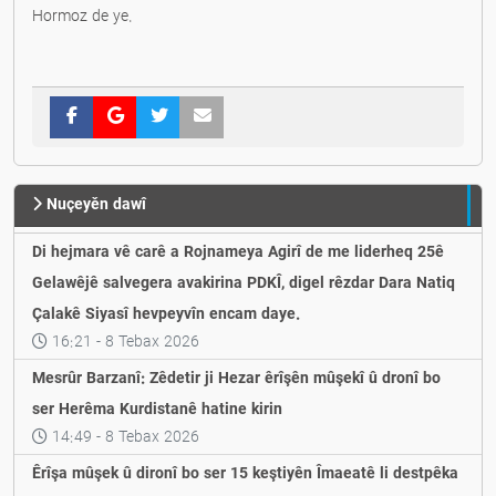
Hormoz de ye.
Nuçeyěn dawî
Di hejmara vê carê a Rojnameya Agirî de me liderheq 25ê
Gelawêjê salvegera avakirina PDKÎ, digel rêzdar Dara Natiq
Çalakê Siyasî hevpeyvîn encam daye.
16:21 - 8 Tebax 2026
Mesrûr Barzanî: Zêdetir ji Hezar êrîşên mûşekî û dronî bo
ser Herêma Kurdistanê hatine kirin
14:49 - 8 Tebax 2026
Êrîşa mûşek û dironî bo ser 15 keştiyên Îmaeatê li destpêka