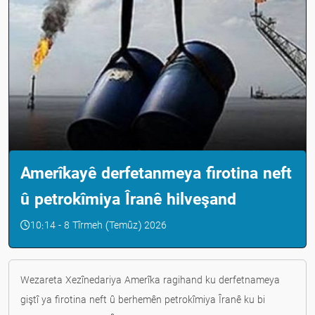
Amerîkayê derfetanmeya firotina neft
û petrokîmiya Îranê hilveşand
10:14 - 8 Tîrmeh (Temûz) 2026
Wezareta Xezînedariya Amerîka ragihand ku derfetnameya
giştî ya firotina neft û berhemên petrokîmiya Îranê ku bi