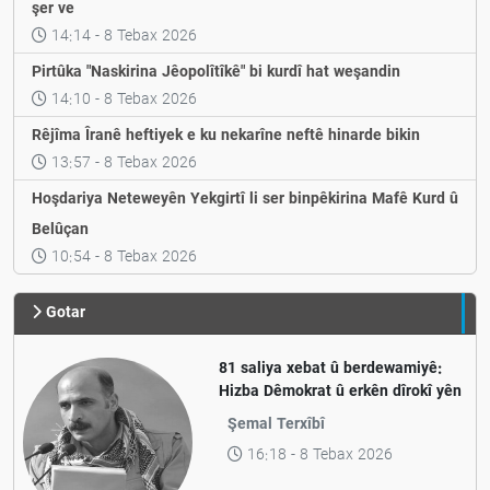
şer ve
14:14 - 8 Tebax 2026
Pirtûka "Naskirina Jêopolîtîkê" bi kurdî hat weşandin
14:10 - 8 Tebax 2026
Rêjîma Îranê heftiyek e ku nekarîne neftê hinarde bikin
13:57 - 8 Tebax 2026
Hoşdariya Neteweyên Yekgirtî li ser binpêkirina Mafê Kurd û
Belûçan
10:54 - 8 Tebax 2026
Gotar
81 saliya xebat û berdewamiyê:
Hizba Dêmokrat û erkên dîrokî yên
nifşa nû li Rojhilatê Kurdistanê
Şemal Terxîbî
16:18 - 8 Tebax 2026