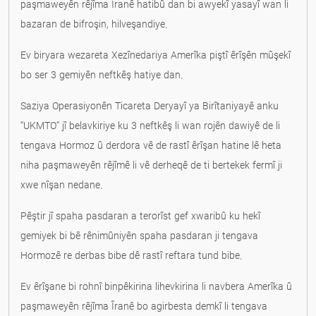
paşmaweyên rêjîma Îranê hatibû dan bi awyekî yasayî wan li
bazaran de bifroşin, hilveşandiye.
Ev biryara wezareta Xezînedariya Amerîka piştî êrîşên mûşekî
bo ser 3 gemiyên neftkêş hatiye dan.
Saziya Operasiyonên Ticareta Deryayî ya Birîtaniyayê anku
“UKMTO” jî belavkiriye ku 3 neftkêş li wan rojên dawiyê de li
tengava Hormoz û derdora vê de rastî êrîşan hatine lê heta
niha paşmaweyên rêjîmê li vê derheqê de ti bertekek fermî ji
xwe nîşan nedane.
Pêştir jî spaha pasdaran a terorîst gef xwaribû ku hekî
gemiyek bi bê rênimûniyên spaha pasdaran ji tengava
Hormozê re derbas bibe dê rastî reftara tund bibe.
Ev êrîşane bi rohnî binpêkirina lihevkirina li navbera Amerîka û
paşmaweyên rêjîma Îranê bo agirbesta demkî li tengava