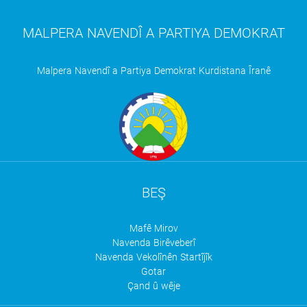
MALPERA NAVENDÎ A PARTIYA DEMOKRAT
Malpera Navendî a Partiya Demokrat Kurdistana Îranê
BEŞ
Mafê Mirov
Navenda Birêveberî
Navenda Vekolînên Startîjîk
Gotar
Çand û wêje