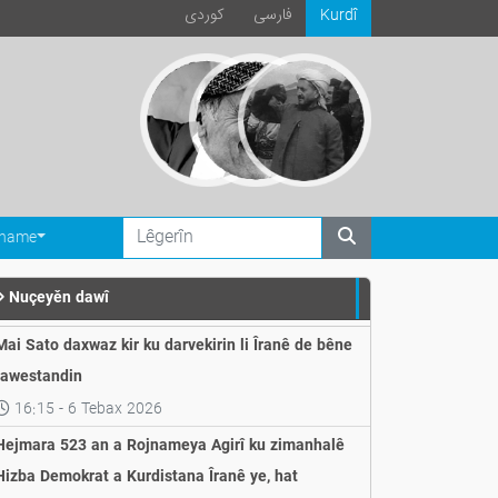
فارسی
كوردی
Kurdî
ename
Nuçeyěn dawî
Mai Sato daxwaz kir ku darvekirin li Îranê de bêne
rawestandin
16:15 - 6 Tebax 2026
Hejmara 523 an a Rojnameya Agirî ku zimanhalê
Hizba Demokrat a Kurdistana Îranê ye, hat