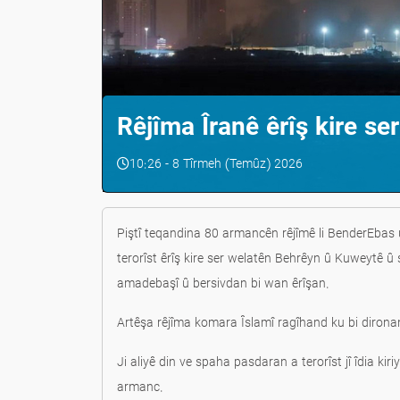
Rêjîma Îranê êrîş kire s
10:26 - 8 Tîrmeh (Temûz) 2026
Piştî teqandina 80 armancên rêjîmê li BenderEbas
terorîst êrîş kire ser welatên Behrêyn û Kuweytê 
amadebaşî û bersivdan bi wan êrîşan.
Artêşa rêjîma komara Îslamî ragîhand ku bi dironan 
Ji aliyê din ve spaha pasdaran a terorîst jî îdia ki
armanc.