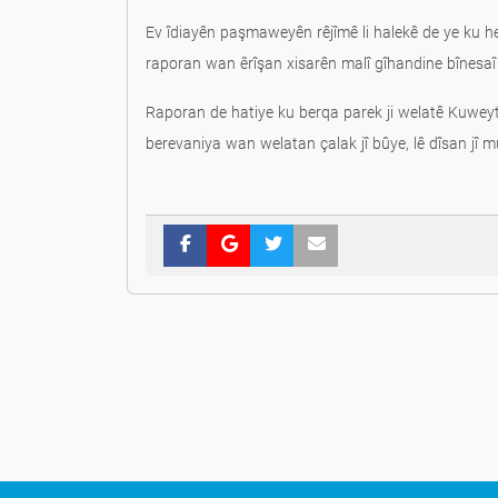
Ev îdiayên paşmaweyên rêjîmê li halekê de ye ku het
raporan wan êrîşan xisarên malî gîhandine bînesa
Raporan de hatiye ku berqa parek ji welatê Kuwey
berevaniya wan welatan çalak jî bûye, lê dîsan jî 