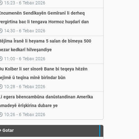
weşandin
15:23 - 6 Tebax 2026
Encumenên Sendîkayên Gemîranî li derheq
vergirtina bac li tengava Hormoz huşdarî dan
14:30 - 6 Tebax 2026
Rêjîma Îranê li heyama 5 salan de bîmeya 500
hezar kedkarî hilveşandiye
11:00 - 6 Tebax 2026
Du Kolber li ser sînorê Bane bi teqeya hêzên
rejîmê û teqîna mînê birîndar bûn
10:28 - 6 Tebax 2026
Li egera bêencambûna danûstandinan Amerîka
amadeyê êrîşkirina dubare ye
10:26 - 6 Tebax 2026
Gotar