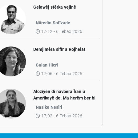
Gelawêj stêrka vejînê
Nûredîn Sofîzade
17:12 - 6 Tebax 2026
Demjimêra sifir a Rojhelat
Gulan Hîcrî
17:06 - 6 Tebax 2026
Aloziyên di navbera Îran û
Amerîkayê de: Ma herêm ber bi
aramiyê ve diçe yan jî ber bi
Nasike Nesîrî
pevçûnek nû ve?
17:02 - 6 Tebax 2026