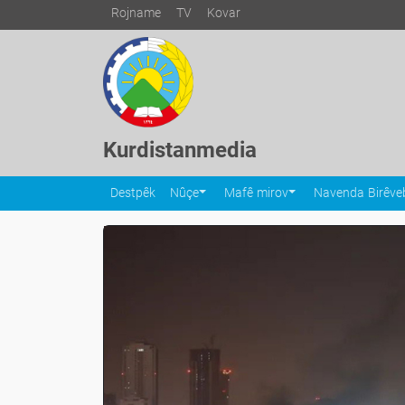
Rojname
TV
Kovar
Kurdistanmedia
Destpêk
Nûçe
Mafê mirov
Navenda Birêveb