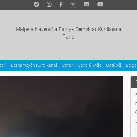
Malpera Navendî a Partiya Demokrat Kurdistana
Îranê
erî
Bernameyên Kurd kanal
Gotar
Çand û wêje
Gotûbêj
Belg