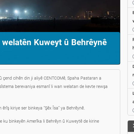
er welatên Kuweyt û Behrêynê
 û çend cihên din ji aliyê CENTCOMê, Spaha Pastaran a
û sîstema berevaniya esmanî li wan welatan de kevte rewşa
êrîş kiriye ser binkeya “Şêx Îsa” ya Behrêynê.
riye ku binkeyên Amerîka li Behrêyn û Kuweytê de kirine