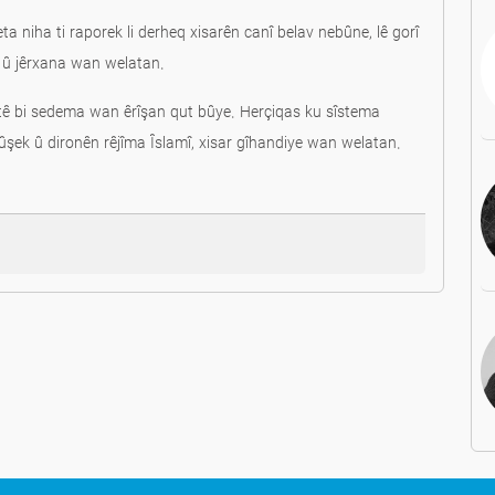
a niha ti raporek li derheq xisarên canî belav nebûne, lê gorî
î û jêrxana wan welatan.
tê bi sedema wan êrîşan qut bûye. Herçiqas ku sîstema
mûşek û dironên rêjîma Îslamî, xisar gîhandiye wan welatan.