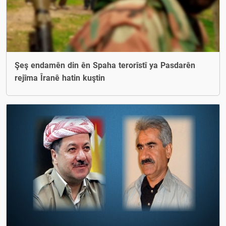
Şeş endamên din ên Spaha terorîstî ya Pasdarên
rejîma Îranê hatin kuştin