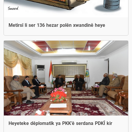
Metirsî li ser 136 hezar polên xwandinê heye
Heyeteke dêplomatîk ya PKK’ê serdana PDKÎ kir