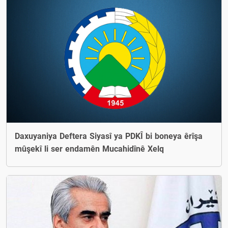
Daxuyaniya Deftera Siyasî ya PDKÎ bi boneya êrîşa
mûşekî li ser endamên Mucahidînê Xelq