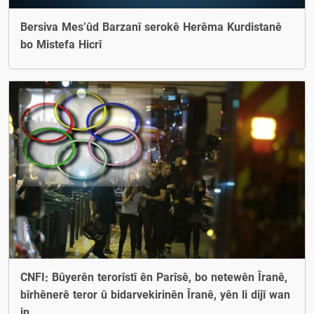
Bersiva Mes’ûd Barzanî serokê Herêma Kurdistanê
bo Mistefa Hicrî
CNFI: Bûyerên terorîstî ên Parîsê, bo netewên Îranê,
bîrhênerê teror û bidarvekirinên Îranê, yên li dijî wan
in