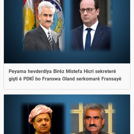
Peyama hevderdiya Birêz Mistefa Hicrî sekreterê
giştî ê PDKÎ bo Franswa Oland serkomarê Fransayê