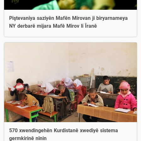
Piştevaniya saziyên Mafên Mirovan ji biryarnameya
NY derbarê mijara Mafê Mirov li Îranê
570 xwendingehên Kurdistanê xwediyê sîstema
germkirinê nînin