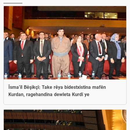
Îsma’îl Bêşikçî: Take rêya bidestxistina mafên
Kurdan, ragehandina dewleta Kurdî ye