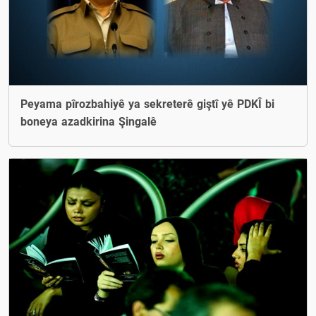
Peyama pîrozbahiyê ya sekreterê giştî yê PDKÎ bi
boneya azadkirina Şingalê