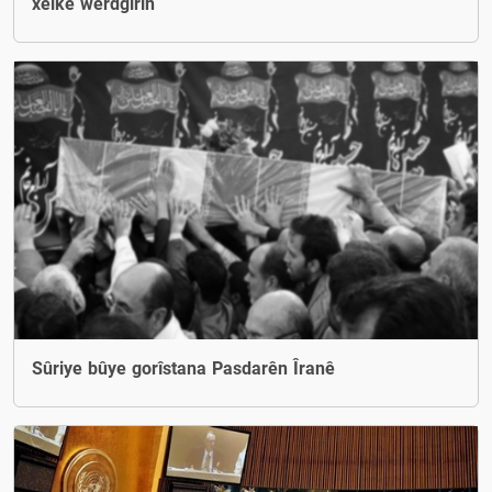
xelkê werdgirin
Sûriye bûye gorîstana Pasdarên Îranê