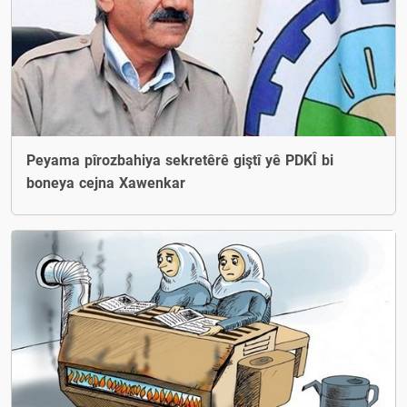
Peyama pîrozbahiya sekretêrê giştî yê PDKÎ bi
boneya cejna Xawenkar