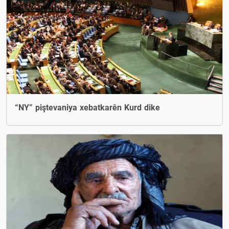
“NY” piştevaniya xebatkarên Kurd dike