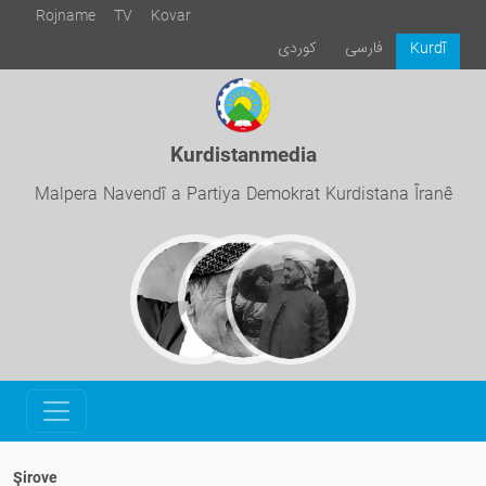
Rojname
TV
Kovar
فارسی
كوردی
Kurdî
Kurdistanmedia
Malpera Navendî a Partiya Demokrat Kurdistana Îranê
Şirove