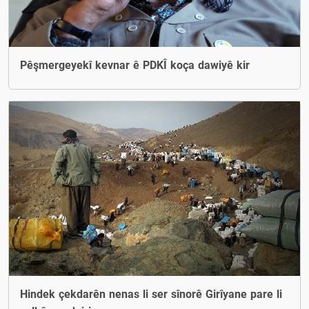
Pêşmergeyekî kevnar ê PDKÎ koça dawiyê kir
Hindek çekdarên nenas li ser sînorê Girîyane pare li