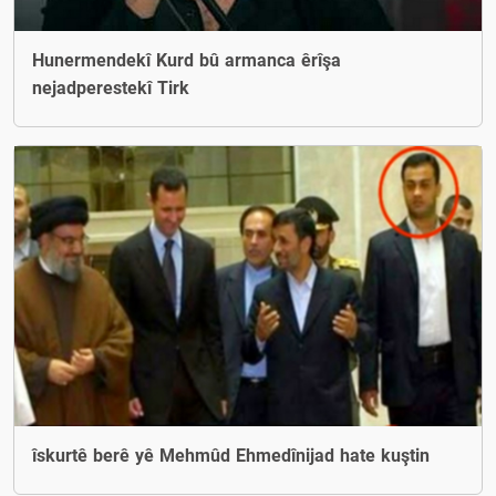
Hunermendekî Kurd bû armanca êrîşa
nejadperestekî Tirk
îskurtê berê yê Mehmûd Ehmedînijad hate kuştin