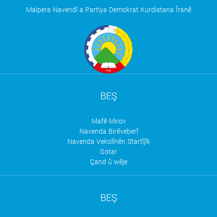
Malpera Navendî a Partiya Demokrat Kurdistana Îranê
BEŞ
Mafê Mirov
Navenda Birêveberî
Navenda Vekolînên Startîjîk
Gotar
Çand û wêje
BEŞ