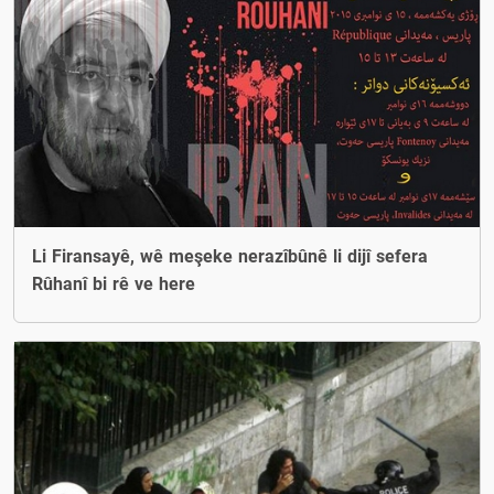
Li Firansayê, wê meşeke nerazîbûnê li dijî sefera
Rûhanî bi rê ve here