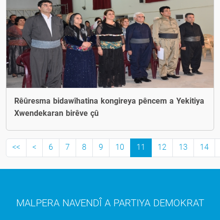
Rêûresma bidawîhatina kongireya pêncem a Yekitiya
Xwendekaran birêve çû
<<
<
6
7
8
9
10
11
12
13
14
MALPERA NAVENDÎ A PARTIYA DEMOKRAT