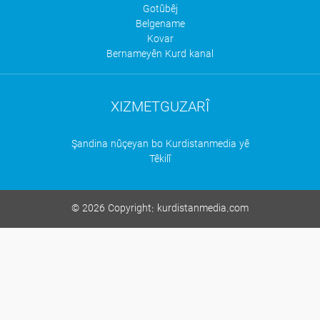
Gotûbêj
Belgename
Kovar
Bernameyên Kurd kanal
XIZMETGUZARÎ
Şandina nûçeyan bo Kurdistanmedia yê
Têkilî
©
2026 Copyright:
kurdistanmedia.com