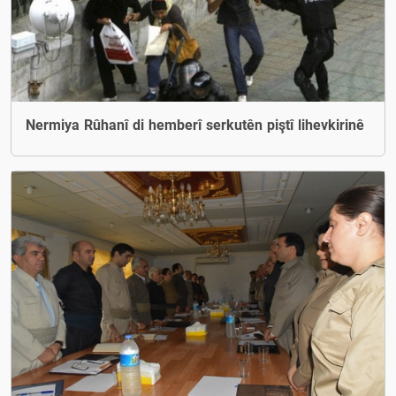
Nermiya Rûhanî di hemberî serkutên piştî lihevkirinê