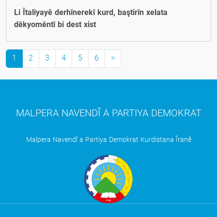
Li Îtaliyayê derhînerekî kurd, baştirîn xelata
dêkyomêntî bi dest xist
1
2
3
4
5
6
>
MALPERA NAVENDÎ A PARTIYA DEMOKRAT
Malpera Navendî a Partiya Demokrat Kurdistana Îranê