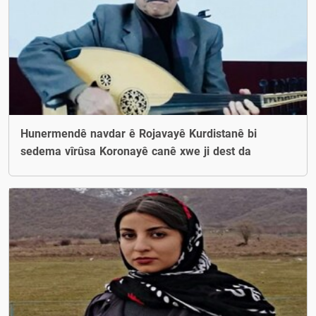
Hunermendê navdar ê Rojavayê Kurdistanê bi
sedema vîrûsa Koronayê canê xwe ji dest da