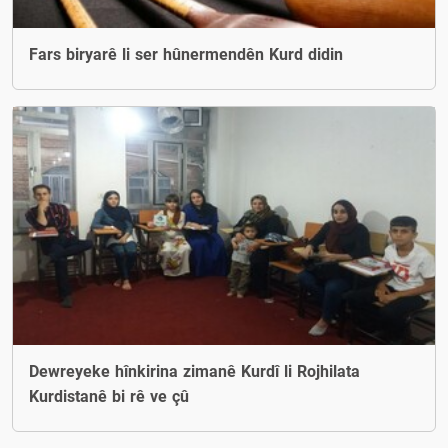
Fars biryarê li ser hûnermendên Kurd didin
Dewreyeke hînkirina zimanê Kurdî li Rojhilata
Kurdistanê bi rê ve çû