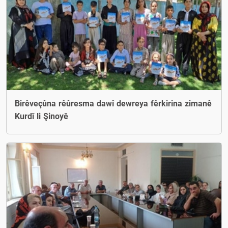
Birêveçûna rêûresma dawî dewreya fêrkirina zimanê
Kurdî li Şinoyê