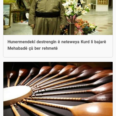
Hunermendekî destrengîn ê neteweya Kurd li bajarê
Mehabadê çû ber rehmetê