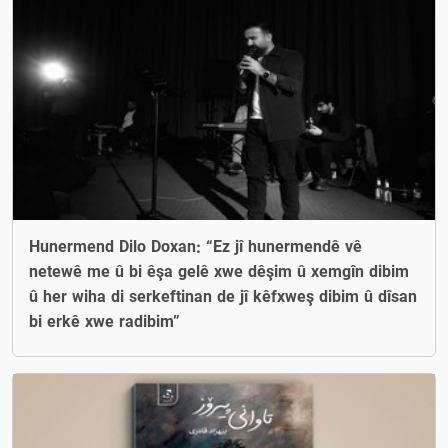
Hunermend Dilo Doxan: “Ez jî hunermendê vê
netewê me û bi êşa gelê xwe dêşim û xemgîn dibim
û her wiha di serkeftinan de jî kêfxweş dibim û dîsan
bi erkê xwe radibim”