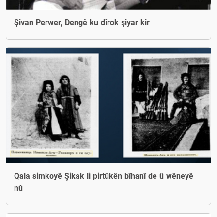
Şivan Perwer, Dengê ku dîrok şiyar kir
Qala simkoyê Şikak li pirtûkên bîhanî de û wêneyê
nû