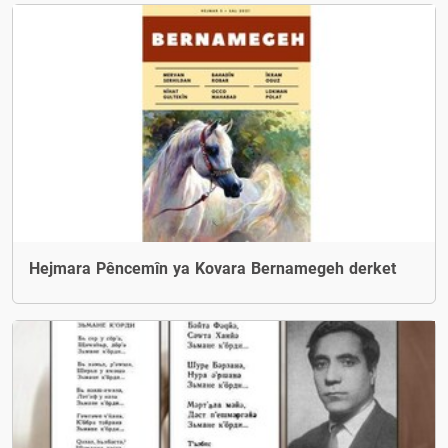
Hejmara Pêncemîn ya Kovara Bernamegeh derket