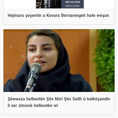
Hejmara şeşemîn a Kovara Bernamegeh hate weşan
Şêweaza helbestên Şêx Nûrî Şêx Salih û balkêşandin
li ser zimanê helbestên wî