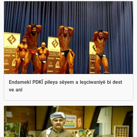
Endamekî PDKÎ pileya sêyem a leşciwaniyê bi dest
ve anî