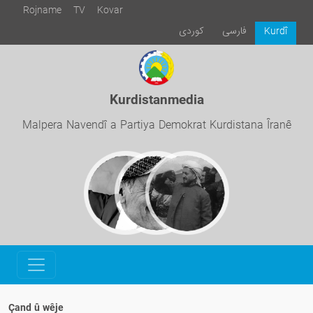
Rojname
TV
Kovar
فارسی
كوردی
Kurdî
Kurdistanmedia
Malpera Navendî a Partiya Demokrat Kurdistana Îranê
Çand û wêje