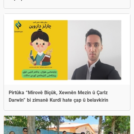
Pirtûka “Mirovê Biçûk, Xewnên Mezin û Çarlz
Darwîn” bi zimanê Kurdî hate çap û belavkirin