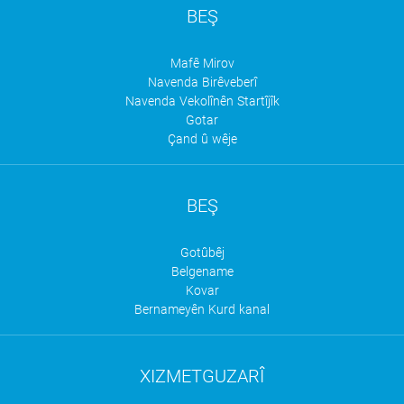
BEŞ
Mafê Mirov
Navenda Birêveberî
Navenda Vekolînên Startîjîk
Gotar
Çand û wêje
BEŞ
Gotûbêj
Belgename
Kovar
Bernameyên Kurd kanal
XIZMETGUZARÎ