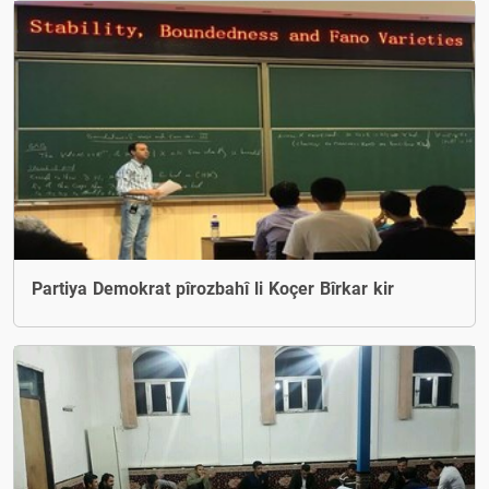
Partiya Demokrat pîrozbahî li Koçer Bîrkar kir