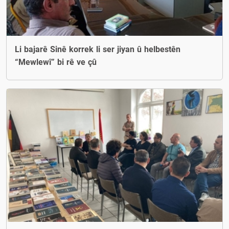
Li bajarê Sinê korrek li ser jiyan û helbestên
“Mewlewî” bi rê ve çû