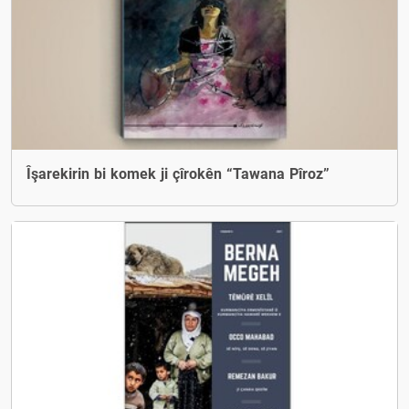
Îşarekirin bi komek ji çîrokên “Tawana Pîroz”