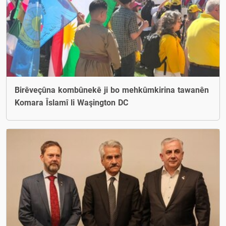
Birêveçûna kombûnekê ji bo mehkûmkirina tawanên
Komara Îslamî li Waşington DC