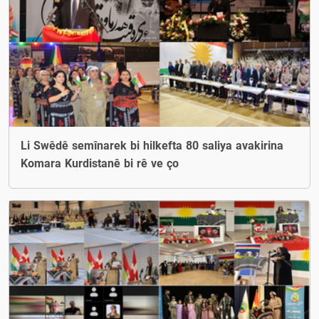
Li Swêdê semînarek bi hilkefta 80 saliya avakirina
Komara Kurdistanê bi rê ve ço