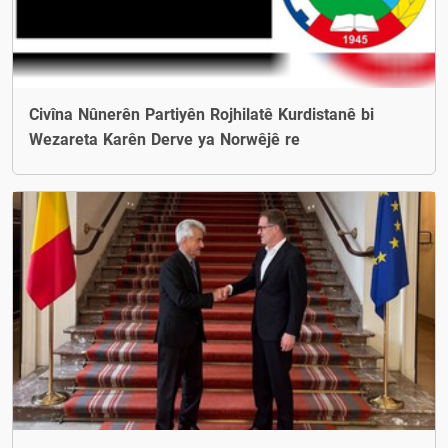
Civîna Nûnerên Partiyên Rojhilatê Kurdistanê bi
Wezareta Karên Derve ya Norwêjê re