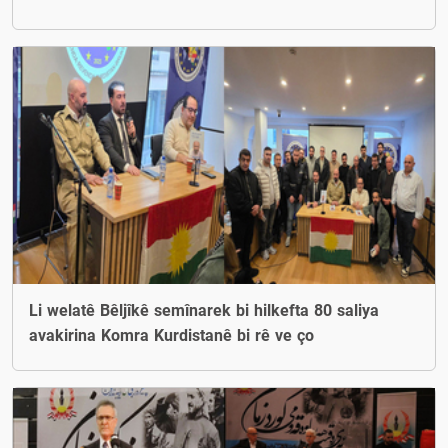
Li welatê Bêljîkê semînarek bi hilkefta 80 saliya
avakirina Komra Kurdistanê bi rê ve ço