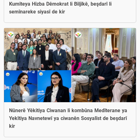
Kumîteya Hizba Dêmokrat li Biljîkê, beşdarî li
semînareke siyasî de kir
Nûnerê Yêkitiya Ciwanan li kombûna Medîterane ya
Yekîtiya Navnetewî ya ciwanên Sosyalîst de beşdarî
kir