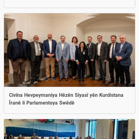
Civîna Hevpeymaniya Hêzên Siyasî yên Kurdistana
Îranê li Parlamentoya Swêdê