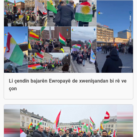
Li çendîn bajarên Ewropayê de xwenîşandan bi rê ve
çon