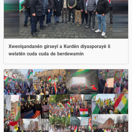
Xwenîşandanên girseyî a Kurdên diyasporayê li
welatên cuda cuda de berdewamin