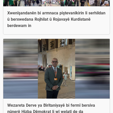
Xwenîşandanên bi armnaca piştevanîkirin li serhildan
û berxwedana Rojhilat û Rojavayê Kurdistanê
berdewam in
Wezareta Derve ya Birîtaniyayê bi fermî bersiva
nûnerê Hizba Dêmokrat li wî welatî de da