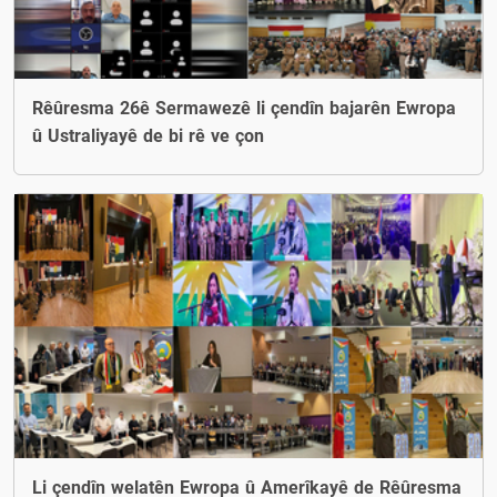
Rêûresma 26ê Sermawezê li çendîn bajarên Ewropa
û Ustraliyayê de bi rê ve çon
Li çendîn welatên Ewropa û Amerîkayê de Rêûresma