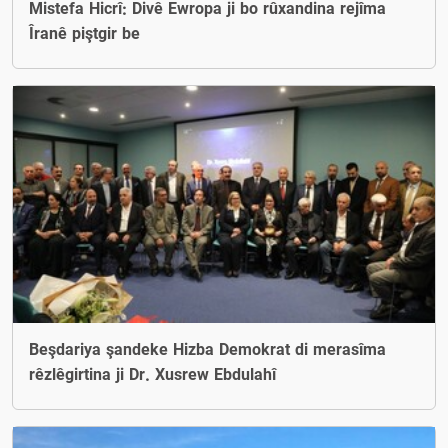
Mistefa Hicrî: Divê Ewropa ji bo rûxandina rejîma
Îranê piştgir be
Beşdariya şandeke Hizba Demokrat di merasîma
rêzlêgirtina ji Dr. Xusrew Ebdulahî