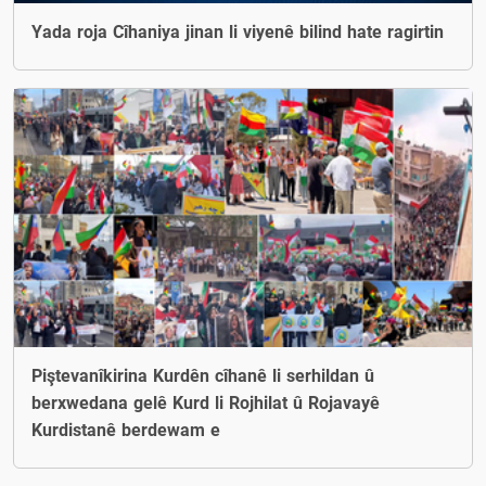
Yada roja Cîhaniya jinan li viyenê bilind hate ragirtin
Piştevanîkirina Kurdên cîhanê li serhildan û
berxwedana gelê Kurd li Rojhilat û Rojavayê
Kurdistanê berdewam e