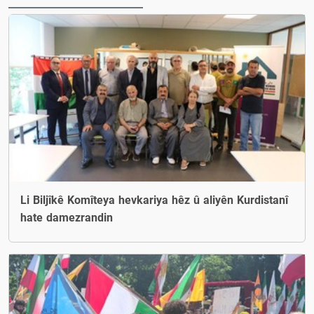
Li Biljîkê Komîteya hevkariya hêz û aliyên Kurdistanî
hate damezrandin