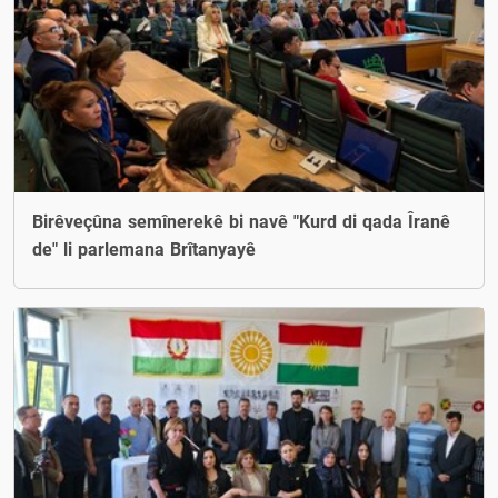
Birêveçûna semînerekê bi navê "Kurd di qada Îranê
de" li parlemana Brîtanyayê