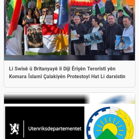
Li Swîsê û Brîtanyayê li Dijî Êrîşên Terorîstî yên
Komara Îslamî Çalakiyên Protestoyî Hat Li darxistin