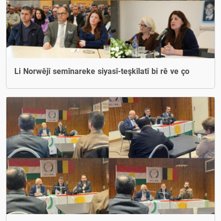
Li Norwêjî semînareke siyasî-teşkîlatî bi rê ve ço