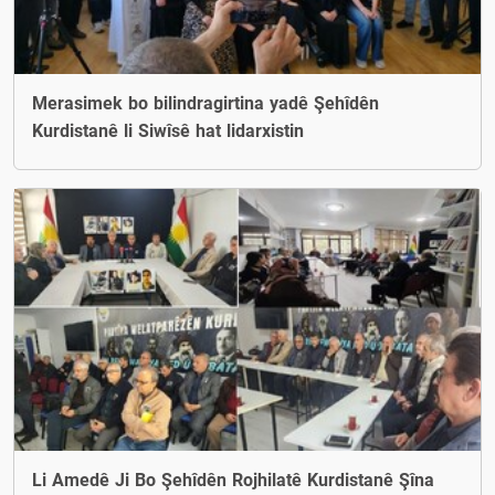
Merasimek bo bilindragirtina yadê Şehîdên
Kurdistanê li Siwîsê hat lidarxistin
Li Amedê Ji Bo Şehîdên Rojhilatê Kurdistanê Şîna