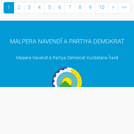
1
2
3
4
5
6
7
8
9
10
>
>>
MALPERA NAVENDÎ A PARTIYA DEMOKRAT
Malpera Navendî a Partiya Demokrat Kurdistana Îranê
BEŞ
Mafê Mirov
Navenda Birêveberî