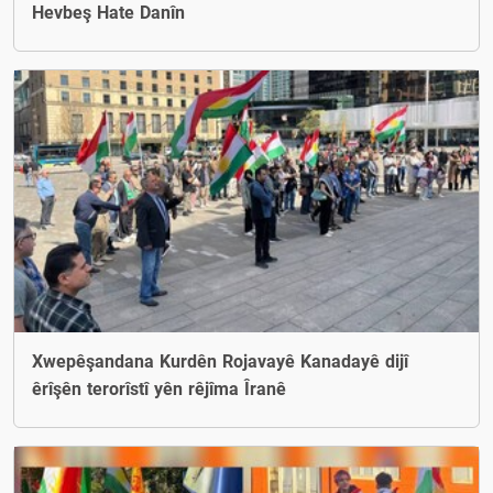
Hevbeş Hate Danîn
Xwepêşandana Kurdên Rojavayê Kanadayê dijî
êrîşên terorîstî yên rêjîma Îranê