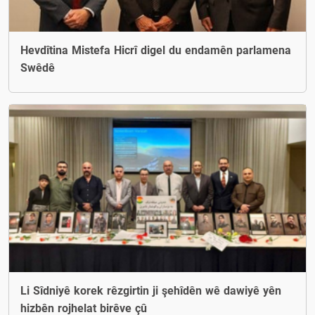
Hevdîtina Mistefa Hicrî digel du endamên parlamena
Swêdê
Li Sîdniyê korek rêzgirtin ji şehîdên wê dawiyê yên
hizbên rojhelat birêve çû