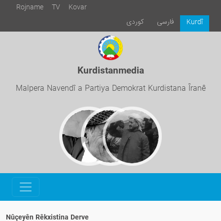
Rojname
TV
Kovar
فارسی
كوردی
Kurdî
Kurdistanmedia
Malpera Navendî a Partiya Demokrat Kurdistana Îranê
Nûçeyên Rêkxistina Derve