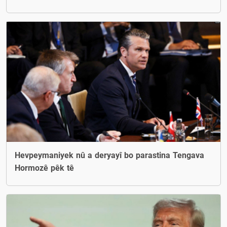
Hevpeymaniyek nû a deryayî bo parastina Tengava
Hormozê pêk tê