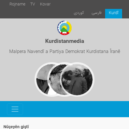
Rojname
TV
Kovar
فارسی
كوردی
Kurdî
Kurdistanmedia
Malpera Navendî a Partiya Demokrat Kurdistana Îranê
Nûçeyên giştî