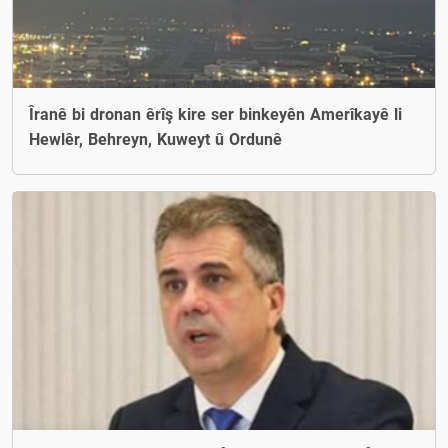
Îranê bi dronan êrîş kire ser binkeyên Amerîkayê li
Hewlêr, Behreyn, Kuweyt û Ordunê