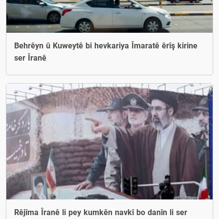
Behrêyn û Kuweytê bi hevkariya Îmaratê êrîş kirine
ser Îranê
Rêjîma Îranê li pey kumkên navkî bo danîn li ser