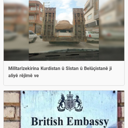
Milîtarîzekirina Kurdistan û Sîstan û Belûçistanê ji
aliyê rêjîmê ve