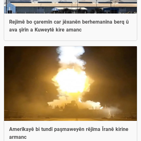
Rejîmê bo çaremîn car jêxanên berhemanîna berq û
ava şîrîn a Kuweytê kire amanc
Amerîkayê bi tundî paşmaweyên rêjîma Îranê kirine
armanc