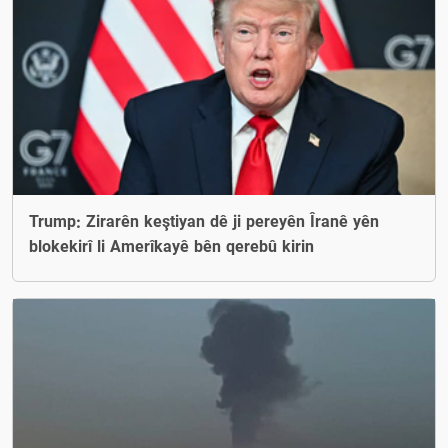
Trump: Zirarên keştiyan dê ji pereyên Îranê yên
blokekirî li Amerîkayê bên qerebû kirin