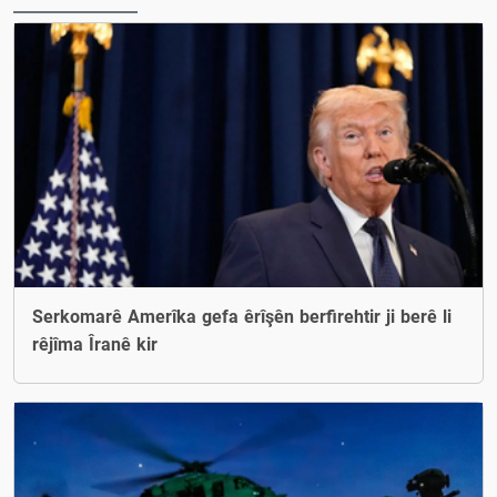
Serkomarê Amerîka gefa êrîşên berfirehtir ji berê li
rêjîma Îranê kir