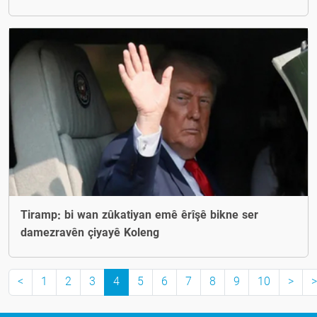
Tiramp: bi wan zûkatiyan emê êrîşê bikne ser
damezravên çiyayê Koleng
<
1
2
3
4
5
6
7
8
9
10
>
>