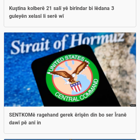
Kuştina kolberê 21 salî yê birîndar bi lêdana 3
guleyên xelasî li serê wî
SENTKOMê ragehand gerek êrîşên din bo ser Îranê
dawî pê anî in