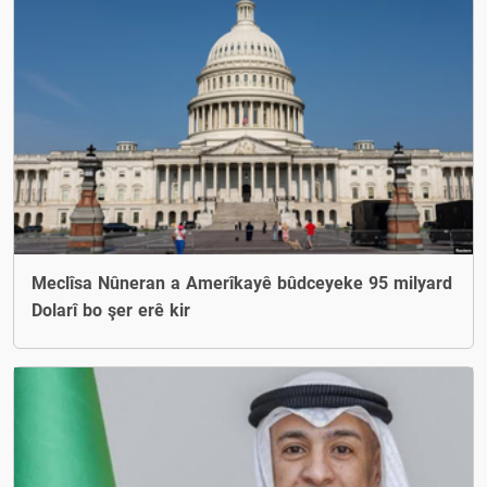
Meclîsa Nûneran a Amerîkayê bûdceyeke 95 milyard
Dolarî bo şer erê kir