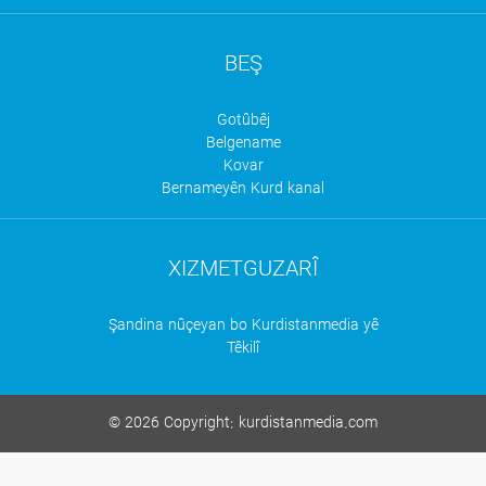
BEŞ
Gotûbêj
Belgename
Kovar
Bernameyên Kurd kanal
XIZMETGUZARÎ
Şandina nûçeyan bo Kurdistanmedia yê
Têkilî
©
2026 Copyright:
kurdistanmedia.com