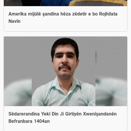
Amerîka mijûlê şandina hêza zêdetir e bo Rojhilata
Navîn
Sêdarerandina Yekî Din Ji Girtiyên Xwenîşandanên
Befranbara 1404an