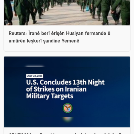
Reuters: Îranê berî êrîşên Husiyan fermande û
amûrên leşkerî şandine Yemenê