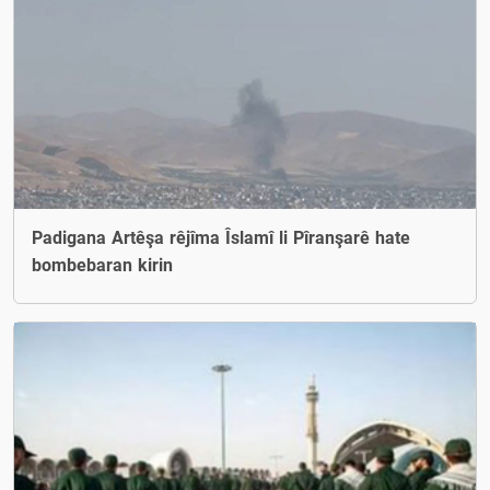
Padigana Artêşa rêjîma Îslamî li Pîranşarê hate
bombebaran kirin