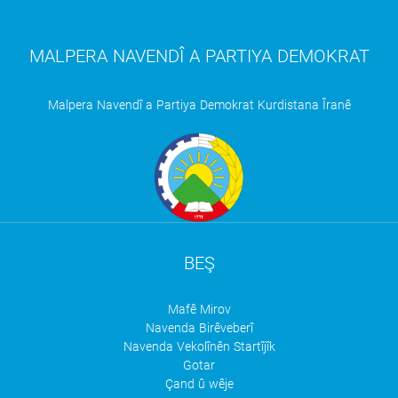
MALPERA NAVENDÎ A PARTIYA DEMOKRAT
Malpera Navendî a Partiya Demokrat Kurdistana Îranê
BEŞ
Mafê Mirov
Navenda Birêveberî
Navenda Vekolînên Startîjîk
Gotar
Çand û wêje