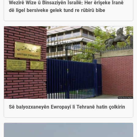
Wezîrê Wize û Binsaziyên Îsraîlê: Her êrîşeke Îranê
dê ligel bersiveke gelek tund re rûbirû bibe
Sê balyozxaneyên Ewropayî li Tehranê hatin çolkirin