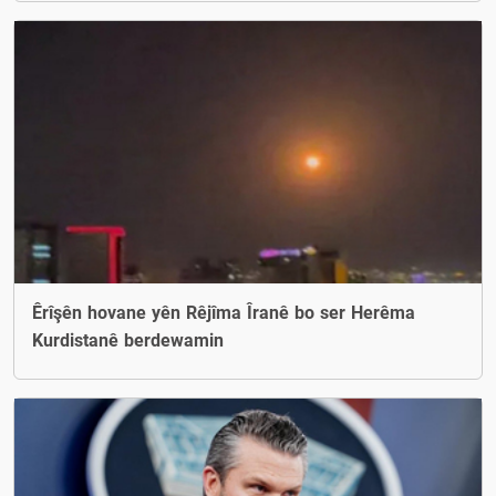
Êrîşên hovane yên Rêjîma Îranê bo ser Herêma
Kurdistanê berdewamin