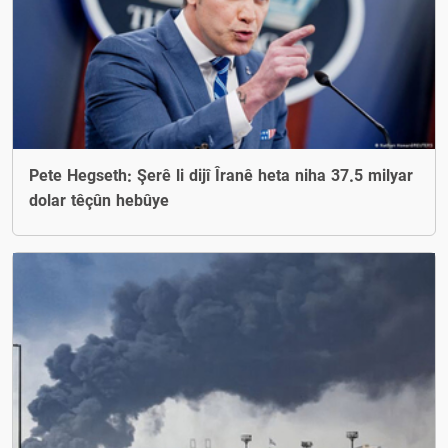
Pete Hegseth: Şerê li dijî Îranê heta niha 37.5 milyar
dolar têçûn hebûye