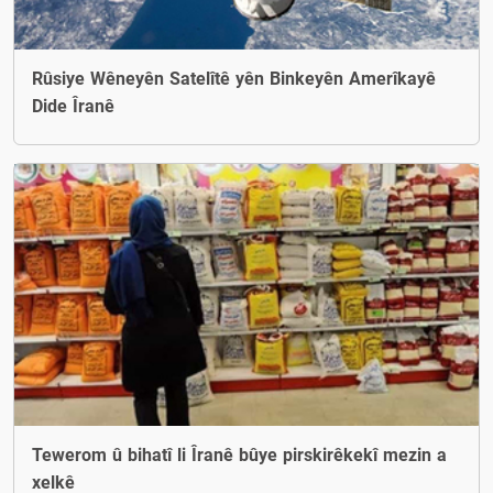
Rûsiye Wêneyên Satelîtê yên Binkeyên Amerîkayê
Dide Îranê
Tewerom û bihatî li Îranê bûye pirskirêkekî mezin a
xelkê