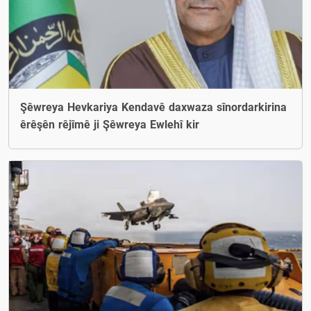
Şêwreya Hevkariya Kendavê daxwaza sînordarkirina
êrêşên rêjîmê ji Şêwreya Ewlehî kir