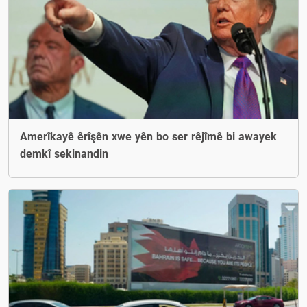
Amerîkayê êrîşên xwe yên bo ser rêjîmê bi awayek
demkî sekinandin