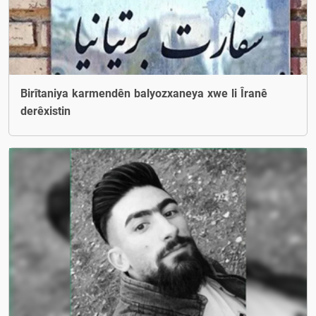
Birîtaniya karmendên balyozxaneya xwe li Îranê
derêxistin